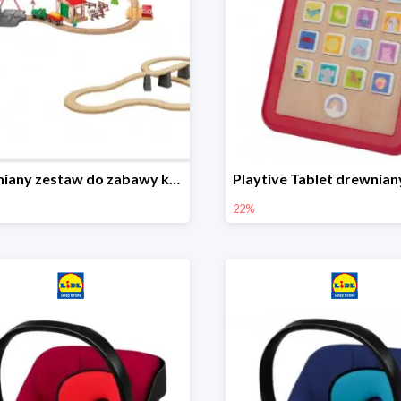
Drewniany zestaw do zabawy kolejką - farma i wiadukt
22%