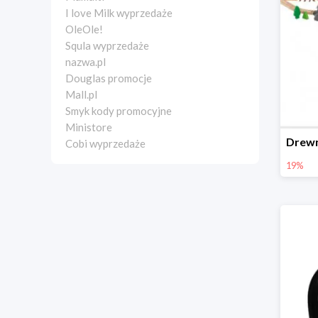
I love Milk wyprzedaże
OleOle!
Squla wyprzedaże
nazwa.pl
Douglas promocje
Mall.pl
Smyk kody promocyjne
Ministore
Cobi wyprzedaże
19%