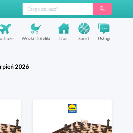
odróże
Wózki i foteliki
Dom
Sport
Usługi
rpień
2026