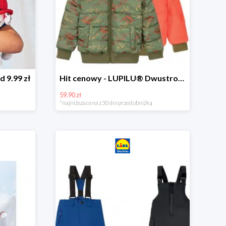
d 9.99 zł
Hit cenowy - LUPILU® Dwustronna kurtka dziecięca z polarem
59.90 zł
*najniższa cena z 30 dni przed obniżką