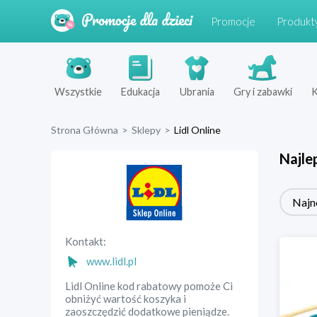
Promocje
Produkt
Wszystkie
Edukacja
Ubrania
Gry i zabawki
K
Strona Główna
>
Sklepy
>
Lidl Online
Najle
Najn
Kontakt:
www.lidl.pl
Lidl Online kod rabatowy pomoże Ci
obniżyć wartość koszyka i
zaoszczędzić dodatkowe pieniądze.