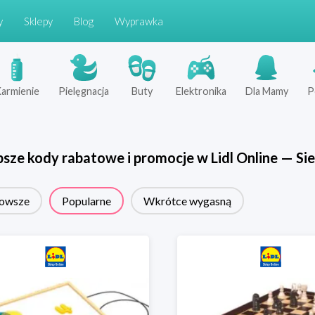
y
Sklepy
Blog
Wyprawka
armienie
Pielęgnacja
Buty
Elektronika
Dla Mamy
P
psze kody rabatowe i promocje w
Lidl Online
—
Sie
owsze
Popularne
Wkrótce wygasną