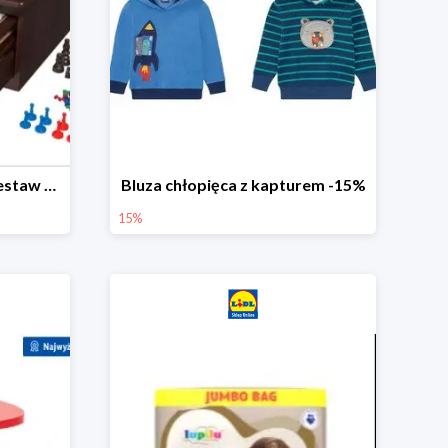
PLAYTIVE® Drewniany zestaw gier 10 w 1
Bluza chłopięca z kapturem -15%
15%