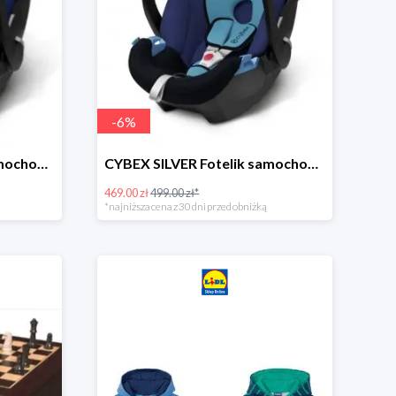
-
6
%
CYBEX SILVER Fotelik samochodowy -30%
CYBEX SILVER Fotelik samochodowy + dostawa gratis!
469.00 zł
499.00 zł*
*najniższa cena z 30 dni przed obniżką