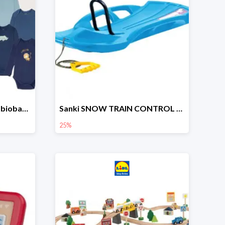
lupilu Body niemowlęce z biobawełny
Sanki SNOW TRAIN CONTROL -25%
25%