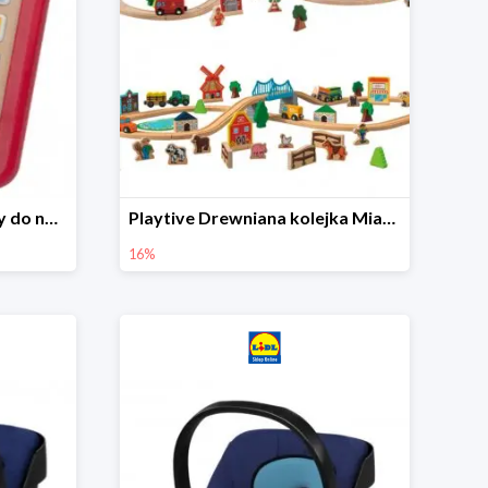
Playtive Tablet drewniany do nauki, interaktywny
Playtive Drewniana kolejka Miasto lub Farma
16%