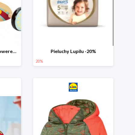
PLAYTIVE® Drewniany rowerek biegowy -33%
Pieluchy Lupilu -20%
20%