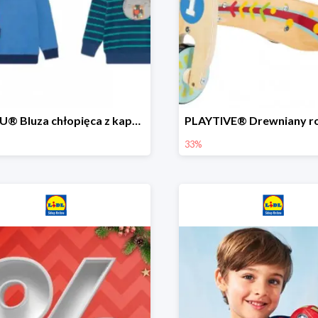
LUPILU® Bluza chłopięca z kapturem
33%