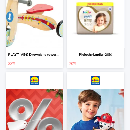
PLAYTIVE® Drewniany rowerek biegowy -33%
Pieluchy Lupilu -20%
33%
20%