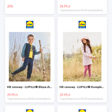
20%
34.99 zł
*najniższa cena z 30 dni przed obniżką
Hit cenowy - LUPILU® Bluza chłopięca w stylu college
Hit cenowy - LUPILU® Komplet dziewczęcy (sukienka + legginsy)
29.99 zł
29.99 zł
*najniższa cena z 30 dni przed obniżką
*najniższa cena z 30 dni przed obniżką