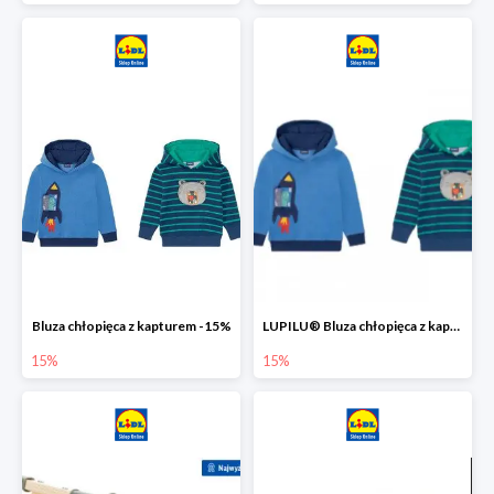
Bluza chłopięca z kapturem -15%
LUPILU® Bluza chłopięca z kapturem
15%
15%