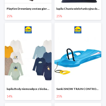
Playtive Drewniany zestaw gier 10 w 1
lupilu Chusta wielofunkcyjna dziecięca
25%
25%
lupilu Body niemowlęce z biobawełny
Sanki SNOW TRAIN CONTROL -25%
14%
25%