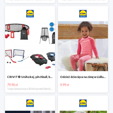
CRIVIT® Unihokej, pitchball, bean bag lub disc golf
Odzież dziecięca na zimę w Lidlu Online od 9,99 zł
79.90 zł
9.99 zł
*najniższa cena z 30 dni przed obniżką