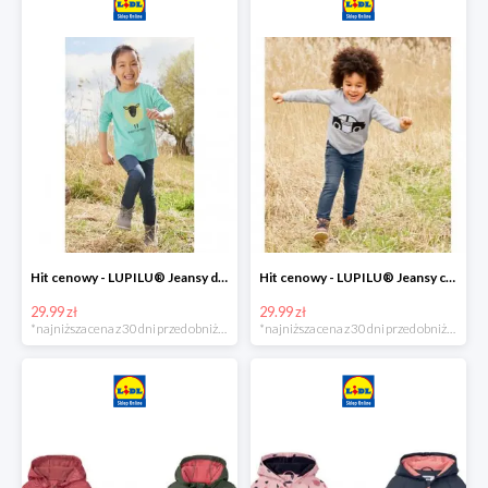
Hit cenowy - LUPILU® Jeansy dziewczęce slim fit
Hit cenowy - LUPILU® Jeansy chłopięce slim fit
29.99 zł
29.99 zł
*najniższa cena z 30 dni przed obniżką
*najniższa cena z 30 dni przed obniżką