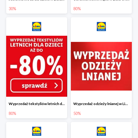
30%
80%
Wyprzedaż tekstyliów letnich dla dzieci w Lidlu Online do -80%
Wyprzedaż odzieży lnianej w Lidlu Online do -50%
80%
50%