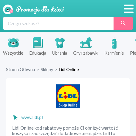
Promocje
Produkty
Sklepy
Wszystkie
Edukacja
Ubrania
Gry i zabawki
Karmienie
Pie
Blog
Strona Główna
>
Sklepy
>
Lidl Online
Wyprawka
www.lidl.pl
Lidl Online kod rabatowy pomoże Ci obniżyć wartość
koszyka i zaoszczędzić dodatkowe pieniądze. Lidl to