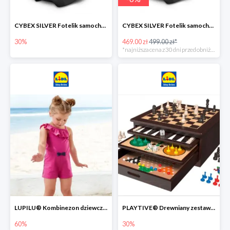
CYBEX SILVER Fotelik samochodowy -30%
CYBEX SILVER Fotelik samochodowy + dostawa gratis!
30%
469.00 zł
499.00 zł*
*najniższa cena z 30 dni przed obniżką
LUPILU® Kombinezon dziewczęcy z bawełny
PLAYTIVE® Drewniany zestaw gier 10 w 1
60%
30%