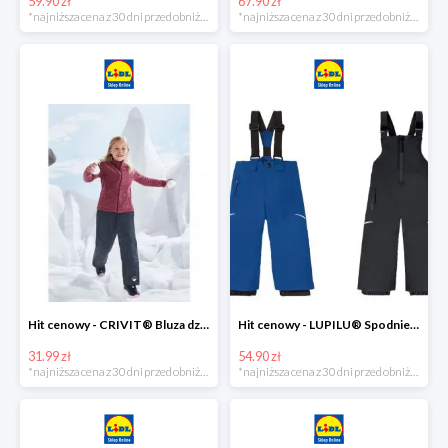
59.90 zł
67.90 zł
*najniższa cena z 30 dni przed obniżką
*najniższa cena z 30 dni przed obniżką
Hit cenowy - CRIVIT® Bluza dziewczęca z polaru
Hit cenowy - LUPILU® Spodnie narciarskie chłopięce
31.99 zł
54.90 zł
*najniższa cena z 30 dni przed obniżką
*najniższa cena z 30 dni przed obniżką