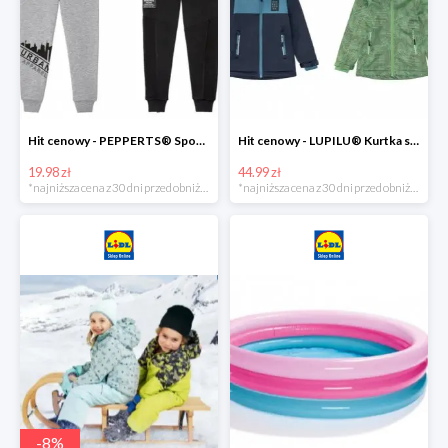
Hit cenowy - PEPPERTS® Spodnie dresowe chłopięce, 1 para
Hit cenowy - LUPILU® Kurtka softshell chłopięca, 1 sztuka
19.98 zł
44.99 zł
*najniższa cena z 30 dni przed obniżką
*najniższa cena z 30 dni przed obniżką
-
8
%