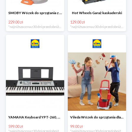
SMOBY Wózek do sprzątania z odkurzaczem
Hot Wheels Garaż kaskaderski
229.00 zł
129.00 zł
*najniższa cena z 30 dni przed obniżką
*najniższa cena z 30 dni przed obniżką
YAMAHA Keyboard YPT-260, 61 klawiszy
Vileda Wózek do sprzątania dla dzieci
599.00 zł
99.00 zł
*najniższa cena z 30 dni przed obniżką
*najniższa cena z 30 dni przed obniżką