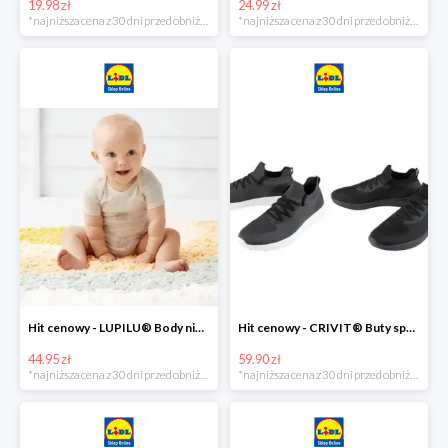
19.98 zł
24.99 zł
*najniższa cena z 30 dni przed obniżką
*najniższa cena z 30 dni przed obniżką
Hit cenowy - LUPILU® Body niemowlęce z biobawełny, z krótkim rękawem, 5 sztuk
Hit cenowy - CRIVIT® Buty sportowe chłopięce WellWalk, 1 para
44.95 zł
59.90 zł
*najniższa cena z 30 dni przed obniżką
*najniższa cena z 30 dni przed obniżką