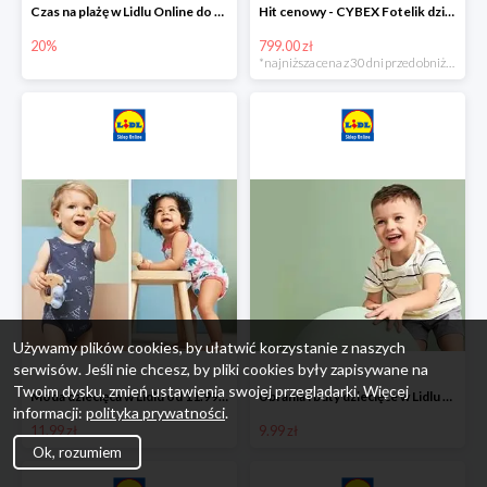
Czas na plażę w Lidlu Online do -20%
Hit cenowy - CYBEX Fotelik dziecięcy samochodowy Pallasfix grupa I-III, 9-36 kg
20%
799.00 zł
*najniższa cena z 30 dni przed obniżką
Używamy plików cookies, by ułatwić korzystanie z naszych
serwisów. Jeśli nie chcesz, by pliki cookies były zapisywane na
Twoim dysku, zmień ustawienia swojej przeglądarki. Więcej
Moda dziecięca w Lidlu od 11.99 zł
Ubrania i buty dziecięce w Lidlu Online od 9,99 zł
informacji:
polityka prywatności
.
11.99 zł
9.99 zł
Ok, rozumiem