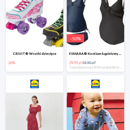
-
50
%
CRIVIT® Wrotki dziecięce
ESMARA® Kostium kąpielowy ciążowy lub tankini ciążowe -50%
26%
29.95 zł
59.90 zł*
*najniższa cena z 30 dni przed obniżką