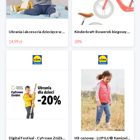
Ubrania i akcesoria dziecięce w Lidlu Online od 14,99 zł
Kinderkraft Rowerek biegowy Fly
14.99 zł
28%
Digital Festival - Cyfrowe Zniżki Ubrania dla dzieci w Lidlu -20%
Hit cenowy - LUPILU® Kamizelka pikowana dziewczęca