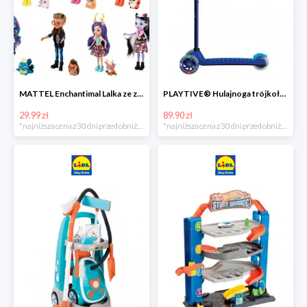
MATTEL Enchantimal Lalka ze zwierzątkiem
PLAYTIVE® Hulajnoga trójkołowa Tri Scooter z diodami LED
29.99 zł
89.90 zł
*najniższa cena z 30 dni przed obniżką
*najniższa cena z 30 dni przed obniżką