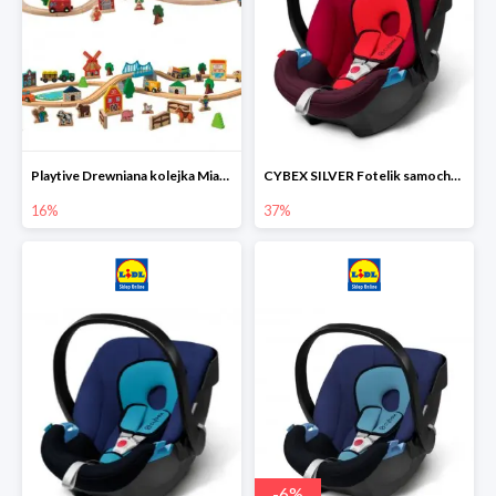
Playtive Drewniana kolejka Miasto lub Farma
CYBEX SILVER Fotelik samochodowy
16%
37%
-
6
%