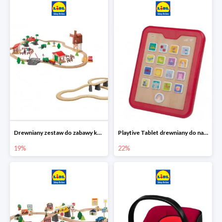
Drewniany zestaw do zabawy kolejką - farma i wiadukt
Playtive Tablet drewniany do nauki, interaktywny
19%
22%