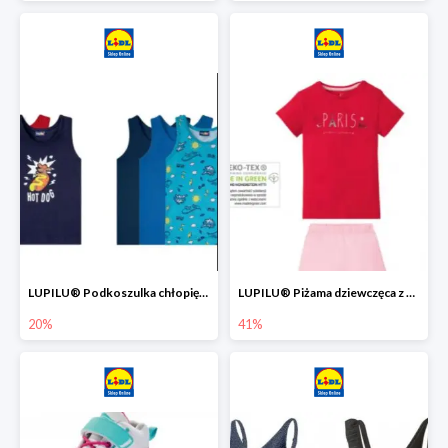
LUPILU® Podkoszulka chłopięca z bawełny -20%
LUPILU® Piżama dziewczęca z bawełny -41%
20%
41%