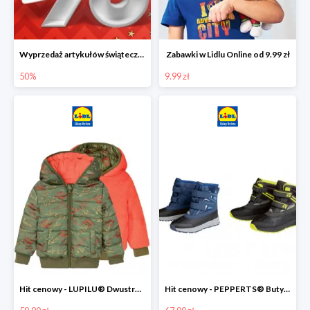
Wyprzedaż artykułów świątecznych w Lidlu Online
Zabawki w Lidlu Online od 9.99 zł
50%
9.99 zł
Hit cenowy - LUPILU® Dwustronna kurtka dziecięca z polarem
Hit cenowy - PEPPERTS® Buty zimowe chłopięce