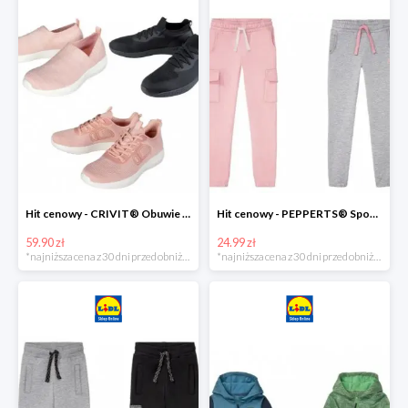
Hit cenowy - CRIVIT® Obuwie dziewczęce sportowe i na co dzień, 1 para
Hit cenowy - PEPPERTS® Spodnie dresowe dziewczęce, 1 para
59.90 zł
24.99 zł
*najniższa cena z 30 dni przed obniżką
*najniższa cena z 30 dni przed obniżką