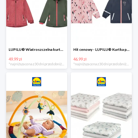
LUPILU® Wiatroszczelna kurtka dziecięca softshell, 1 sztuka
Hit cenowy - LUPILU® Kurtka przeciwdeszczowa dziewczęca, 1 sztuka
49.99 zł
46.99 zł
*najniższa cena z 30 dni przed obniżką
*najniższa cena z 30 dni przed obniżką