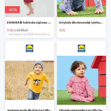
-
80
%
ESMARA® Sukienka ciążowa -79%
Artykuły dla niemowląt i pieluchy w Lidlu Online do -41%
9.00 zł
44.99 zł*
41%
*najniższa cena z 30 dni przed obniżką
Jesienna moda dla dzieci w Lidlu Online do -30%
Ubranka niemowlęce w Lidlu Online do -80%