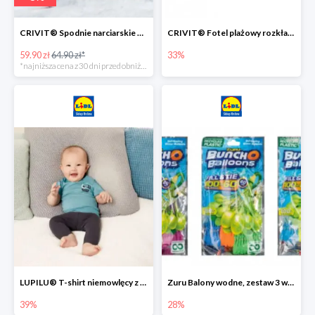
CRIVIT® Spodnie narciarskie dziewczęce
CRIVIT® Fotel plażowy rozkładany / Brodzik dziecięcy
59.90 zł
64.90 zł*
33%
*najniższa cena z 30 dni przed obniżką
LUPILU® T-shirt niemowlęcy z biobawełny -39%
Zuru Balony wodne, zestaw 3 wiązek -28%
39%
28%