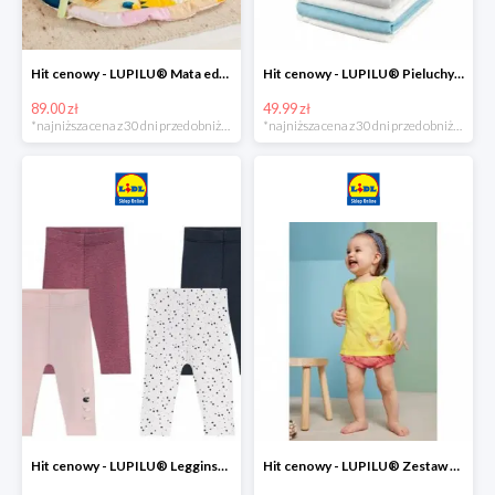
Hit cenowy - LUPILU® Mata edukacyjna dla niemowląt, 1 sztuka
Hit cenowy - LUPILU® Pieluchy tetrowe 80x80 cm, z biobawełny, 5 sztuk
89.00 zł
49.99 zł
*najniższa cena z 30 dni przed obniżką
*najniższa cena z 30 dni przed obniżką
Hit cenowy - LUPILU® Legginsy niemowlęce z biobawełną, 2 pary
Hit cenowy - LUPILU® Zestaw dziecięcy z biobawełny (body + koszulka + spodenki), 1 komplet