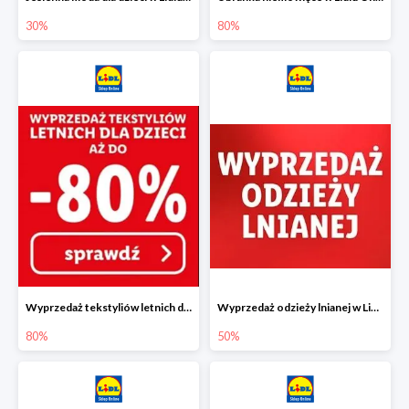
30%
80%
Wyprzedaż tekstyliów letnich dla dzieci w Lidlu Online do -80%
Wyprzedaż odzieży lnianej w Lidlu Online do -50%
80%
50%