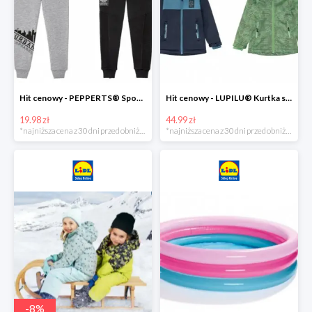
Hit cenowy - PEPPERTS® Spodnie dresowe chłopięce, 1 para
Hit cenowy - LUPILU® Kurtka softshell chłopięca, 1 sztuka
19.98 zł
44.99 zł
*najniższa cena z 30 dni przed obniżką
*najniższa cena z 30 dni przed obniżką
-
8
%