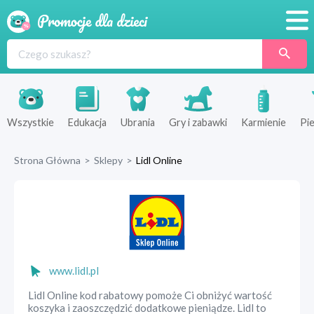
Promocje
Produkty
Sklepy
Wszystkie
Edukacja
Ubrania
Gry i zabawki
Karmienie
Pie
Blog
Strona Główna
>
Sklepy
>
Lidl Online
Wyprawka
www.lidl.pl
Lidl Online kod rabatowy pomoże Ci obniżyć wartość
koszyka i zaoszczędzić dodatkowe pieniądze. Lidl to