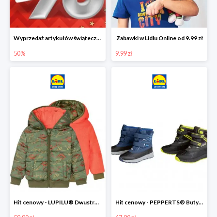
Wyprzedaż artykułów świątecznych w Lidlu Online
Zabawki w Lidlu Online od 9.99 zł
50%
9.99 zł
Hit cenowy - LUPILU® Dwustronna kurtka dziecięca z polarem
Hit cenowy - PEPPERTS® Buty zimowe chłopięce