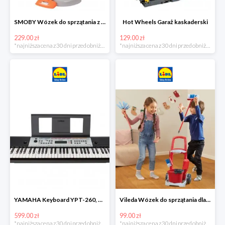
SMOBY Wózek do sprzątania z odkurzaczem
Hot Wheels Garaż kaskaderski
229.00 zł
129.00 zł
*najniższa cena z 30 dni przed obniżką
*najniższa cena z 30 dni przed obniżką
YAMAHA Keyboard YPT-260, 61 klawiszy
Vileda Wózek do sprzątania dla dzieci
599.00 zł
99.00 zł
*najniższa cena z 30 dni przed obniżką
*najniższa cena z 30 dni przed obniżką