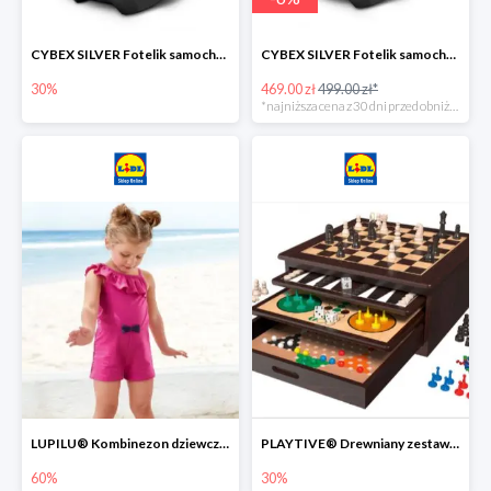
CYBEX SILVER Fotelik samochodowy -30%
CYBEX SILVER Fotelik samochodowy + dostawa gratis!
30%
469.00 zł
499.00 zł*
*najniższa cena z 30 dni przed obniżką
LUPILU® Kombinezon dziewczęcy z bawełny
PLAYTIVE® Drewniany zestaw gier 10 w 1
60%
30%