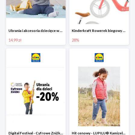
Ubrania i akcesoria dziecięce w Lidlu Online od 14,99 zł
Kinderkraft Rowerek biegowy Fly
14.99 zł
28%
Digital Festival - Cyfrowe Zniżki Ubrania dla dzieci w Lidlu -20%
Hit cenowy - LUPILU® Kamizelka pikowana dziewczęca