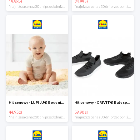
19.98 zł
24.99 zł
*najniższa cena z 30 dni przed obniżką
*najniższa cena z 30 dni przed obniżką
Hit cenowy - LUPILU® Body niemowlęce z biobawełny, z krótkim rękawem, 5 sztuk
Hit cenowy - CRIVIT® Buty sportowe chłopięce WellWalk, 1 para
44.95 zł
59.90 zł
*najniższa cena z 30 dni przed obniżką
*najniższa cena z 30 dni przed obniżką