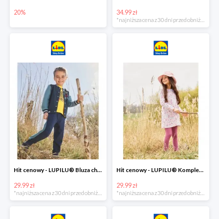
20%
34.99 zł
*najniższa cena z 30 dni przed obniżką
Hit cenowy - LUPILU® Bluza chłopięca w stylu college
Hit cenowy - LUPILU® Komplet dziewczęcy (sukienka + legginsy)
29.99 zł
29.99 zł
*najniższa cena z 30 dni przed obniżką
*najniższa cena z 30 dni przed obniżką