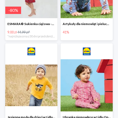
-
80
%
ESMARA® Sukienka ciążowa -79%
Artykuły dla niemowląt i pieluchy w Lidlu Online do -41%
9.00 zł
44.99 zł*
41%
*najniższa cena z 30 dni przed obniżką
Jesienna moda dla dzieci w Lidlu Online do -30%
Ubranka niemowlęce w Lidlu Online do -80%