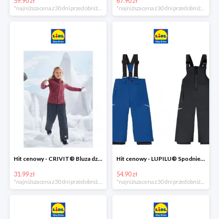
59.90 zł
67.90 zł
*najniższa cena z 30 dni przed obniżką
*najniższa cena z 30 dni przed obniżką
Hit cenowy - CRIVIT® Bluza dziewczęca z polaru
Hit cenowy - LUPILU® Spodnie narciarskie chłopięce
31.99 zł
54.90 zł
*najniższa cena z 30 dni przed obniżką
*najniższa cena z 30 dni przed obniżką