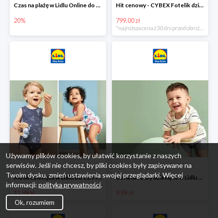
Czas na plażę w Lidlu Online do -20%
Hit cenowy - CYBEX Fotelik dziecięcy samochodowy Pallasfix grupa I-III, 9-36 kg
20%
799.00 zł
*najniższa cena z 30 dni przed obniżką
Używamy plików cookies, by ułatwić korzystanie z naszych
serwisów. Jeśli nie chcesz, by pliki cookies były zapisywane na
Twoim dysku, zmień ustawienia swojej przeglądarki. Więcej
Moda dziecięca w Lidlu od 11.99 zł
Ubrania i buty dziecięce w Lidlu Online od 9,99 zł
informacji:
polityka prywatności
.
11.99 zł
9.99 zł
Ok, rozumiem