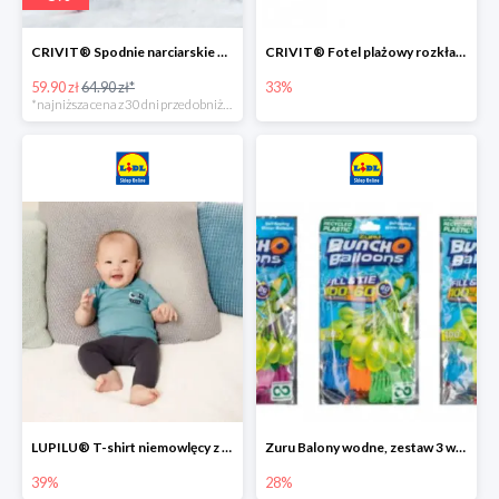
CRIVIT® Spodnie narciarskie dziewczęce
CRIVIT® Fotel plażowy rozkładany / Brodzik dziecięcy
59.90 zł
64.90 zł*
33%
*najniższa cena z 30 dni przed obniżką
LUPILU® T-shirt niemowlęcy z biobawełny -39%
Zuru Balony wodne, zestaw 3 wiązek -28%
39%
28%