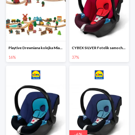
Playtive Drewniana kolejka Miasto lub Farma
CYBEX SILVER Fotelik samochodowy
16%
37%
-
6
%