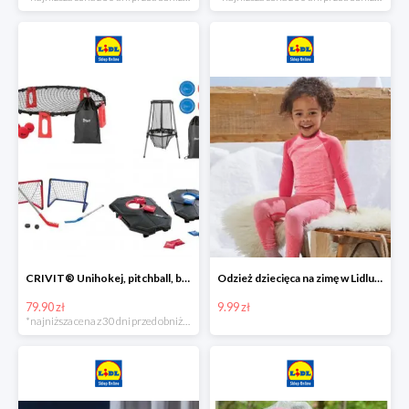
CRIVIT® Unihokej, pitchball, bean bag lub disc golf
Odzież dziecięca na zimę w Lidlu Online od 9,99 zł
79.90 zł
9.99 zł
*najniższa cena z 30 dni przed obniżką