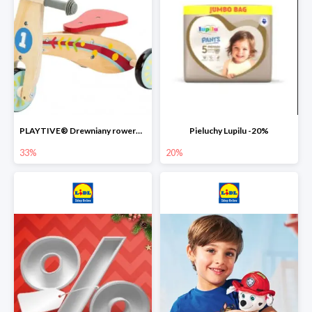
PLAYTIVE® Drewniany rowerek biegowy -33%
Pieluchy Lupilu -20%
33%
20%