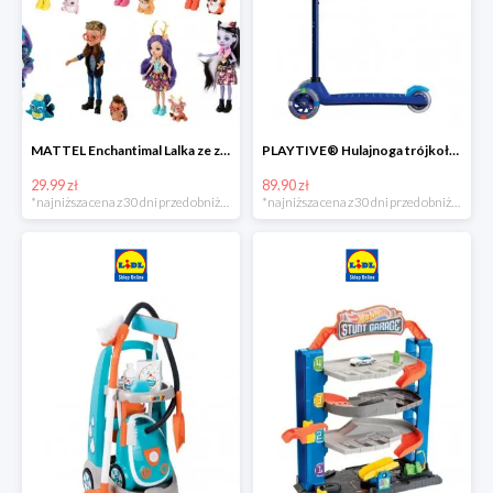
MATTEL Enchantimal Lalka ze zwierzątkiem
PLAYTIVE® Hulajnoga trójkołowa Tri Scooter z diodami LED
29.99 zł
89.90 zł
*najniższa cena z 30 dni przed obniżką
*najniższa cena z 30 dni przed obniżką