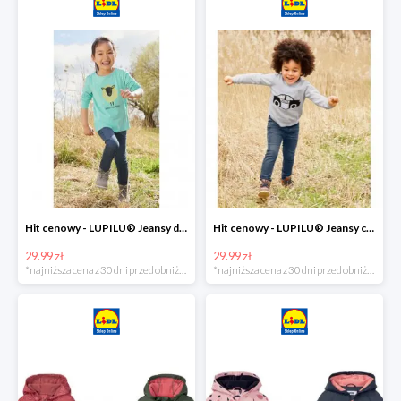
Hit cenowy - LUPILU® Jeansy dziewczęce slim fit
Hit cenowy - LUPILU® Jeansy chłopięce slim fit
29.99 zł
29.99 zł
*najniższa cena z 30 dni przed obniżką
*najniższa cena z 30 dni przed obniżką