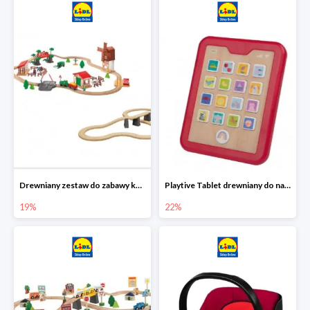
Drewniany zestaw do zabawy kolejką - farma i wiadukt
Playtive Tablet drewniany do nauki, interaktywny
19%
22%