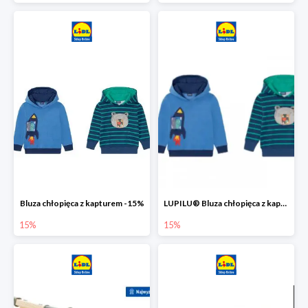
Bluza chłopięca z kapturem -15%
LUPILU® Bluza chłopięca z kapturem
15%
15%