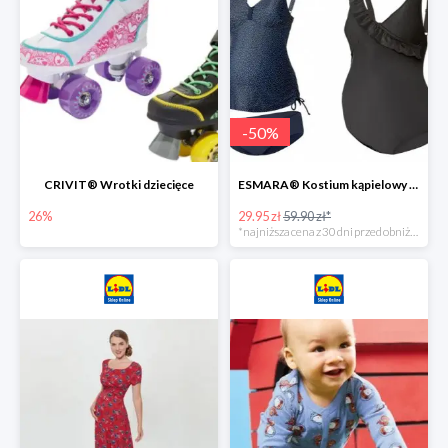
-
50
%
CRIVIT® Wrotki dziecięce
ESMARA® Kostium kąpielowy ciążowy lub tankini ciążowe -50%
26%
29.95 zł
59.90 zł*
*najniższa cena z 30 dni przed obniżką