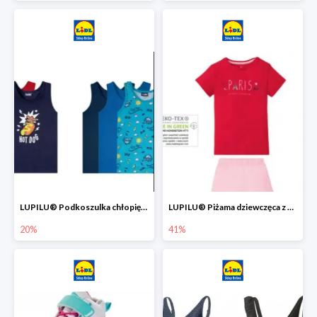
LUPILU® Podkoszulka chłopięca z bawełny -20%
LUPILU® Piżama dziewczęca z bawełny -41%
20%
41%