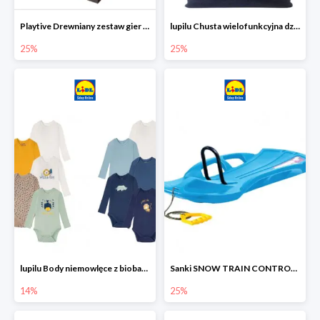
Playtive Drewniany zestaw gier 10 w 1
lupilu Chusta wielofunkcyjna dziecięca
25%
25%
lupilu Body niemowlęce z biobawełny
Sanki SNOW TRAIN CONTROL -25%
14%
25%