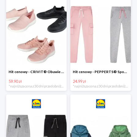
Hit cenowy - CRIVIT® Obuwie dziewczęce sportowe i na co dzień, 1 para
Hit cenowy - PEPPERTS® Spodnie dresowe dziewczęce, 1 para
59.90 zł
24.99 zł
*najniższa cena z 30 dni przed obniżką
*najniższa cena z 30 dni przed obniżką