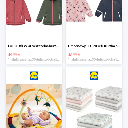
LUPILU® Wiatroszczelna kurtka dziecięca softshell, 1 sztuka
Hit cenowy - LUPILU® Kurtka przeciwdeszczowa dziewczęca, 1 sztuka
49.99 zł
46.99 zł
*najniższa cena z 30 dni przed obniżką
*najniższa cena z 30 dni przed obniżką