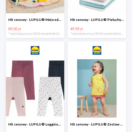
Hit cenowy - LUPILU® Mata edukacyjna dla niemowląt, 1 sztuka
Hit cenowy - LUPILU® Pieluchy tetrowe 80x80 cm, z biobawełny, 5 sztuk
89.00 zł
49.99 zł
*najniższa cena z 30 dni przed obniżką
*najniższa cena z 30 dni przed obniżką
Hit cenowy - LUPILU® Legginsy niemowlęce z biobawełną, 2 pary
Hit cenowy - LUPILU® Zestaw dziecięcy z biobawełny (body + koszulka + spodenki), 1 komplet