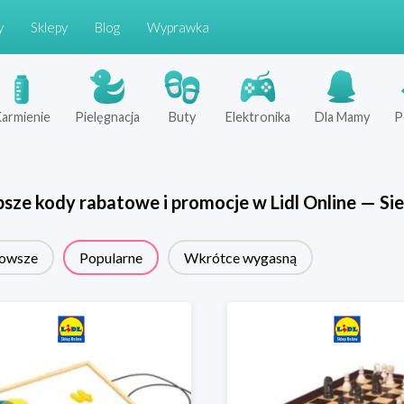
y
Sklepy
Blog
Wyprawka
armienie
Pielęgnacja
Buty
Elektronika
Dla Mamy
P
psze kody rabatowe i promocje w
Lidl Online
—
Sie
owsze
Popularne
Wkrótce wygasną