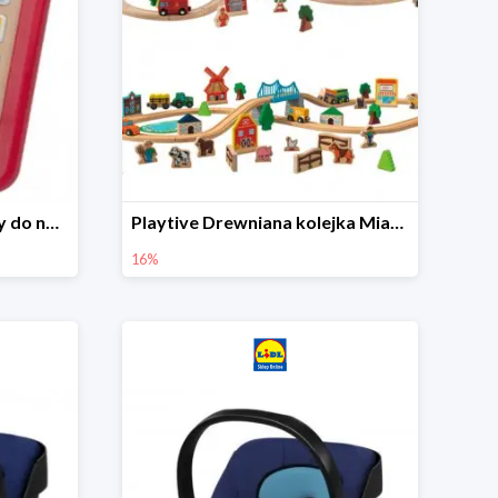
Playtive Tablet drewniany do nauki, interaktywny
Playtive Drewniana kolejka Miasto lub Farma
16%