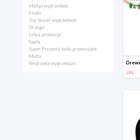
Mall.pl wyprzedaże
Fiszki
Top Secret wyprzedaże
Orange
tołpa. promocje
Squla
Super Prezenty kody promocyjne
Multu
Biedronka wyprzedaże
19%