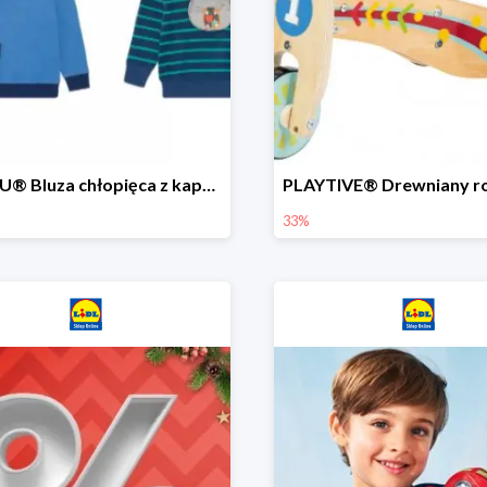
LUPILU® Bluza chłopięca z kapturem
33%