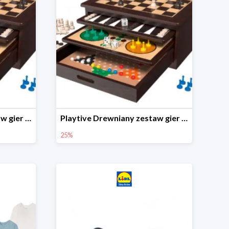
Playtive Drewniany zestaw gier 10 w 1
Playtive Drewniany zestaw gier 10 w 1
25%