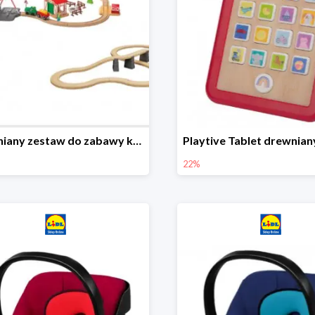
Drewniany zestaw do zabawy kolejką - farma i wiadukt
22%