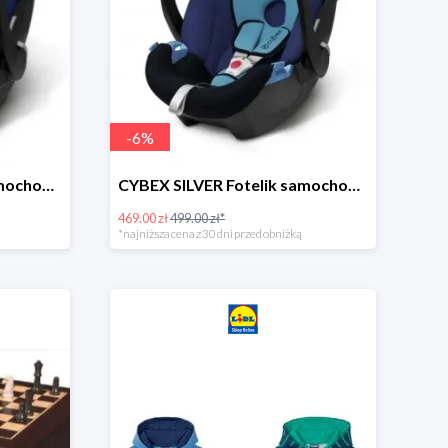
-
6
%
CYBEX SILVER Fotelik samochodowy -30%
CYBEX SILVER Fotelik samochodowy + dostawa gratis!
469.00 zł
499.00 zł*
*najniższa cena z 30 dni przed obniżką