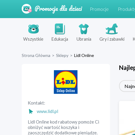
Promocje
Produkt
Wszystkie
Edukacja
Ubrania
Gry i zabawki
K
Strona Główna
>
Sklepy
>
Lidl Online
Najle
Najn
Kontakt:
www.lidl.pl
Lidl Online kod rabatowy pomoże Ci
obniżyć wartość koszyka i
zaoszczędzić dodatkowe pieniądze.