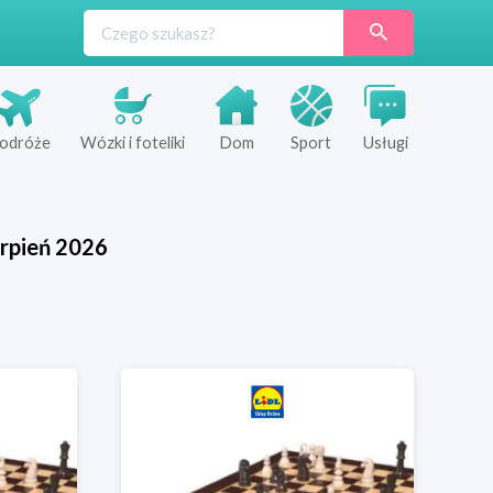
odróże
Wózki i foteliki
Dom
Sport
Usługi
rpień
2026