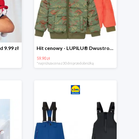
d 9.99 zł
Hit cenowy - LUPILU® Dwustronna kurtka dziecięca z polarem
59.90 zł
*najniższa cena z 30 dni przed obniżką