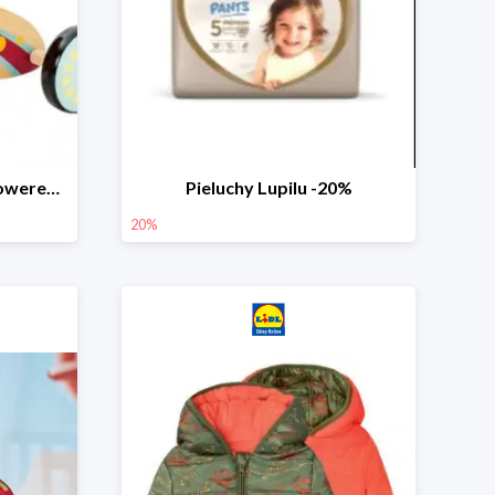
PLAYTIVE® Drewniany rowerek biegowy -33%
Pieluchy Lupilu -20%
20%