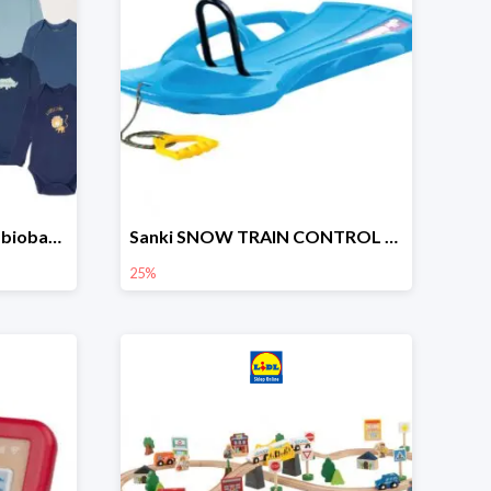
lupilu Body niemowlęce z biobawełny
Sanki SNOW TRAIN CONTROL -25%
25%