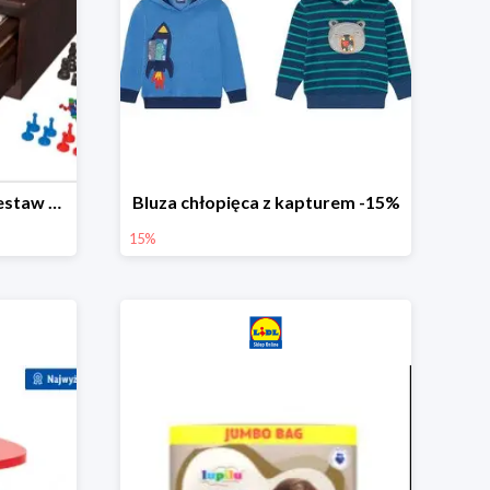
PLAYTIVE® Drewniany zestaw gier 10 w 1
Bluza chłopięca z kapturem -15%
15%