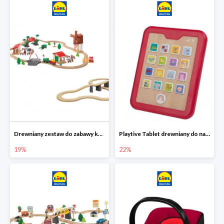
Drewniany zestaw do zabawy kolejką - farma i wiadukt
Playtive Tablet drewniany do nauki, interaktywny
19%
22%