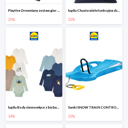
Playtive Drewniany zestaw gier 10 w 1
lupilu Chusta wielofunkcyjna dziecięca
25%
25%
lupilu Body niemowlęce z biobawełny
Sanki SNOW TRAIN CONTROL -25%
14%
25%