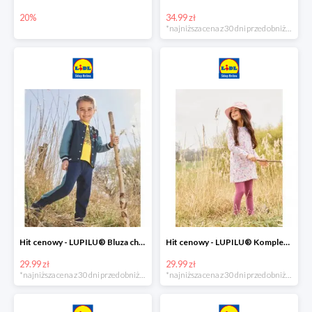
20%
34.99 zł
*najniższa cena z 30 dni przed obniżką
Hit cenowy - LUPILU® Bluza chłopięca w stylu college
Hit cenowy - LUPILU® Komplet dziewczęcy (sukienka + legginsy)
29.99 zł
29.99 zł
*najniższa cena z 30 dni przed obniżką
*najniższa cena z 30 dni przed obniżką