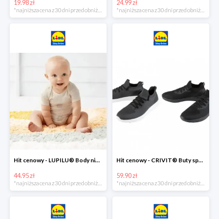
19.98 zł
24.99 zł
*najniższa cena z 30 dni przed obniżką
*najniższa cena z 30 dni przed obniżką
Hit cenowy - LUPILU® Body niemowlęce z biobawełny, z krótkim rękawem, 5 sztuk
Hit cenowy - CRIVIT® Buty sportowe chłopięce WellWalk, 1 para
44.95 zł
59.90 zł
*najniższa cena z 30 dni przed obniżką
*najniższa cena z 30 dni przed obniżką