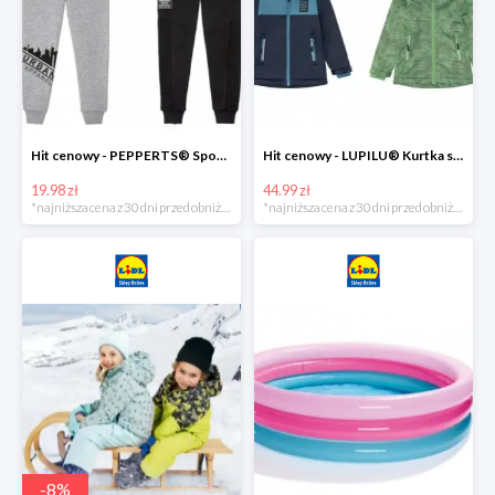
Hit cenowy - PEPPERTS® Spodnie dresowe chłopięce, 1 para
Hit cenowy - LUPILU® Kurtka softshell chłopięca, 1 sztuka
19.98 zł
44.99 zł
*najniższa cena z 30 dni przed obniżką
*najniższa cena z 30 dni przed obniżką
-
8
%