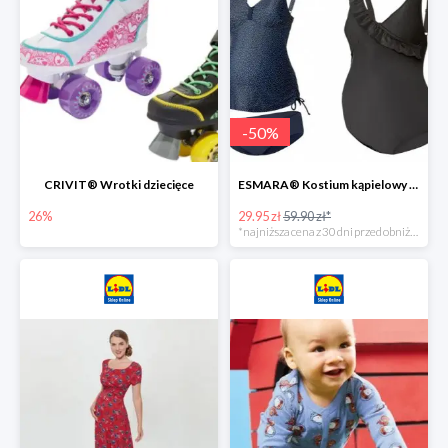
-
50
%
CRIVIT® Wrotki dziecięce
ESMARA® Kostium kąpielowy ciążowy lub tankini ciążowe -50%
26%
29.95 zł
59.90 zł*
*najniższa cena z 30 dni przed obniżką