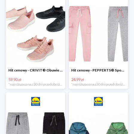
Hit cenowy - CRIVIT® Obuwie dziewczęce sportowe i na co dzień, 1 para
Hit cenowy - PEPPERTS® Spodnie dresowe dziewczęce, 1 para
59.90 zł
24.99 zł
*najniższa cena z 30 dni przed obniżką
*najniższa cena z 30 dni przed obniżką