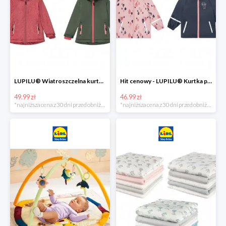
LUPILU® Wiatroszczelna kurtka dziecięca softshell, 1 sztuka
Hit cenowy - LUPILU® Kurtka przeciwdeszczowa dziewczęca, 1 sztuka
49.99 zł
46.99 zł
*najniższa cena z 30 dni przed obniżką
*najniższa cena z 30 dni przed obniżką