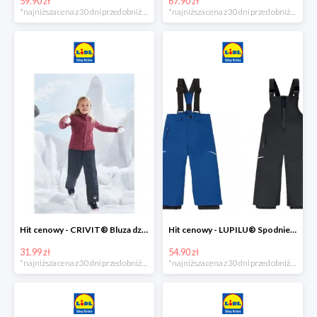
59.90 zł
67.90 zł
*najniższa cena z 30 dni przed obniżką
*najniższa cena z 30 dni przed obniżką
Hit cenowy - CRIVIT® Bluza dziewczęca z polaru
Hit cenowy - LUPILU® Spodnie narciarskie chłopięce
31.99 zł
54.90 zł
*najniższa cena z 30 dni przed obniżką
*najniższa cena z 30 dni przed obniżką