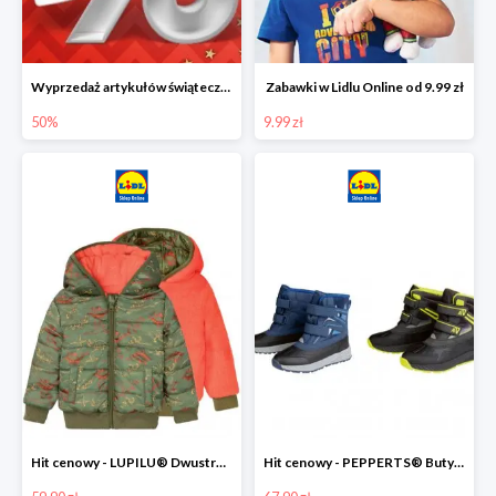
Wyprzedaż artykułów świątecznych w Lidlu Online
Zabawki w Lidlu Online od 9.99 zł
50%
9.99 zł
Hit cenowy - LUPILU® Dwustronna kurtka dziecięca z polarem
Hit cenowy - PEPPERTS® Buty zimowe chłopięce