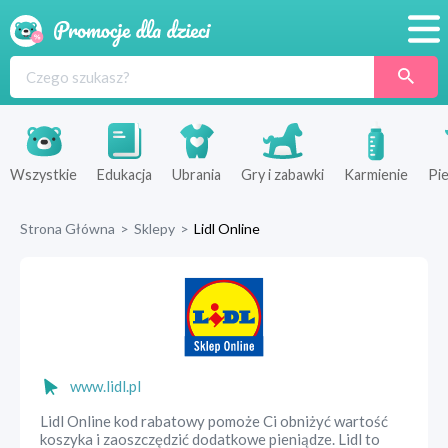
Promocje
Produkty
Sklepy
Wszystkie
Edukacja
Ubrania
Gry i zabawki
Karmienie
Pie
Blog
Strona Główna
>
Sklepy
>
Lidl Online
Wyprawka
www.lidl.pl
Lidl Online kod rabatowy pomoże Ci obniżyć wartość
koszyka i zaoszczędzić dodatkowe pieniądze. Lidl to