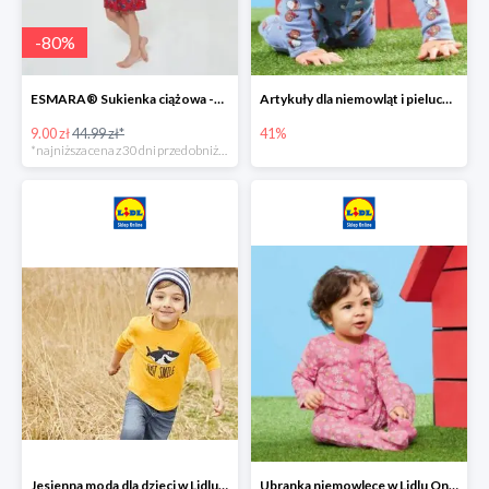
-
80
%
ESMARA® Sukienka ciążowa -79%
Artykuły dla niemowląt i pieluchy w Lidlu Online do -41%
9.00 zł
44.99 zł*
41%
*najniższa cena z 30 dni przed obniżką
Jesienna moda dla dzieci w Lidlu Online do -30%
Ubranka niemowlęce w Lidlu Online do -80%