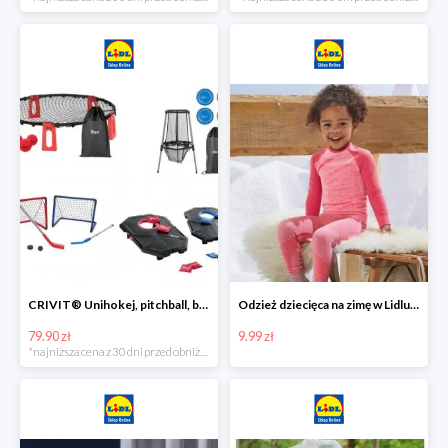
CRIVIT® Unihokej, pitchball, bean bag lub disc golf
Odzież dziecięca na zimę w Lidlu Online od 9,99 zł
79.90 zł
9.99 zł
*najniższa cena z 30 dni przed obniżką