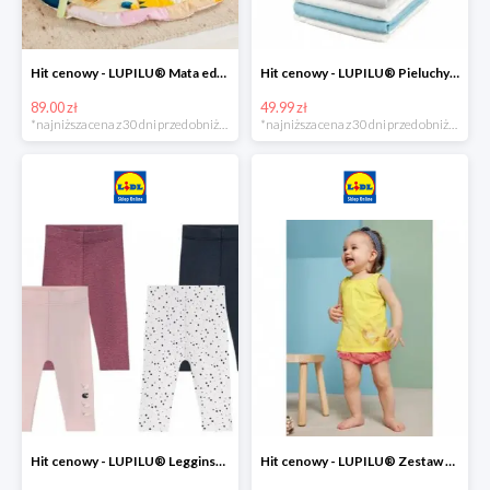
Hit cenowy - LUPILU® Mata edukacyjna dla niemowląt, 1 sztuka
Hit cenowy - LUPILU® Pieluchy tetrowe 80x80 cm, z biobawełny, 5 sztuk
89.00 zł
49.99 zł
*najniższa cena z 30 dni przed obniżką
*najniższa cena z 30 dni przed obniżką
Hit cenowy - LUPILU® Legginsy niemowlęce z biobawełną, 2 pary
Hit cenowy - LUPILU® Zestaw dziecięcy z biobawełny (body + koszulka + spodenki), 1 komplet