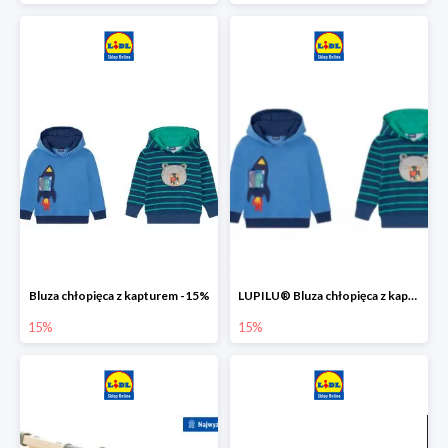
Bluza chłopięca z kapturem -15%
LUPILU® Bluza chłopięca z kapturem
15%
15%