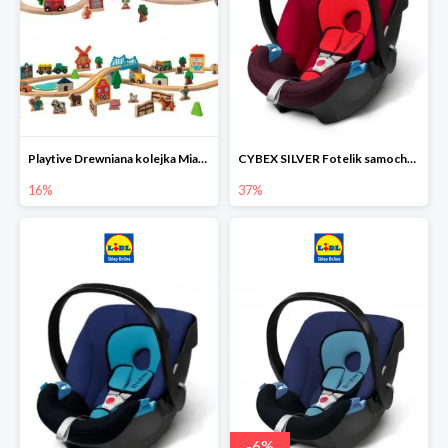
Playtive Drewniana kolejka Miasto lub Farma
CYBEX SILVER Fotelik samochodowy
16%
37%
-
6
%