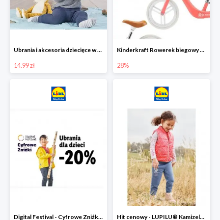
Ubrania i akcesoria dziecięce w Lidlu Online od 14,99 zł
Kinderkraft Rowerek biegowy Fly
14.99 zł
28%
Digital Festival - Cyfrowe Zniżki Ubrania dla dzieci w Lidlu -20%
Hit cenowy - LUPILU® Kamizelka pikowana dziewczęca