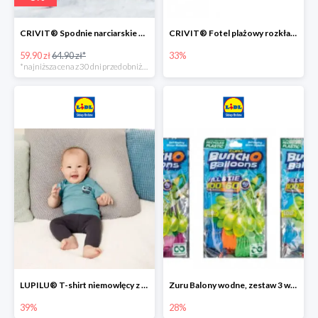
CRIVIT® Spodnie narciarskie dziewczęce
CRIVIT® Fotel plażowy rozkładany / Brodzik dziecięcy
59.90 zł
64.90 zł*
33%
*najniższa cena z 30 dni przed obniżką
LUPILU® T-shirt niemowlęcy z biobawełny -39%
Zuru Balony wodne, zestaw 3 wiązek -28%
39%
28%