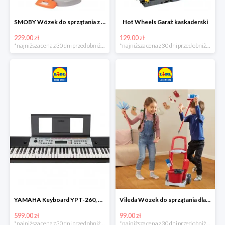
SMOBY Wózek do sprzątania z odkurzaczem
Hot Wheels Garaż kaskaderski
229.00 zł
129.00 zł
*najniższa cena z 30 dni przed obniżką
*najniższa cena z 30 dni przed obniżką
YAMAHA Keyboard YPT-260, 61 klawiszy
Vileda Wózek do sprzątania dla dzieci
599.00 zł
99.00 zł
*najniższa cena z 30 dni przed obniżką
*najniższa cena z 30 dni przed obniżką