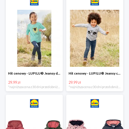
Hit cenowy - LUPILU® Jeansy dziewczęce slim fit
Hit cenowy - LUPILU® Jeansy chłopięce slim fit
29.99 zł
29.99 zł
*najniższa cena z 30 dni przed obniżką
*najniższa cena z 30 dni przed obniżką