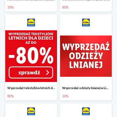
30%
80%
Wyprzedaż tekstyliów letnich dla dzieci w Lidlu Online do -80%
Wyprzedaż odzieży lnianej w Lidlu Online do -50%
80%
50%