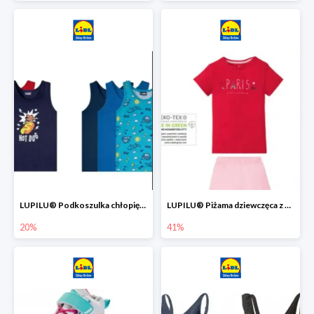
LUPILU® Podkoszulka chłopięca z bawełny -20%
LUPILU® Piżama dziewczęca z bawełny -41%
20%
41%