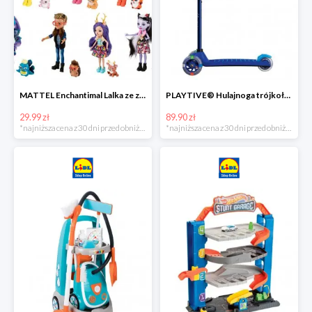
MATTEL Enchantimal Lalka ze zwierzątkiem
PLAYTIVE® Hulajnoga trójkołowa Tri Scooter z diodami LED
29.99 zł
89.90 zł
*najniższa cena z 30 dni przed obniżką
*najniższa cena z 30 dni przed obniżką