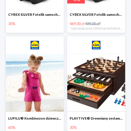
CYBEX SILVER Fotelik samochodowy -30%
CYBEX SILVER Fotelik samochodowy + dostawa gratis!
30%
469.00 zł
499.00 zł*
*najniższa cena z 30 dni przed obniżką
LUPILU® Kombinezon dziewczęcy z bawełny
PLAYTIVE® Drewniany zestaw gier 10 w 1
60%
30%