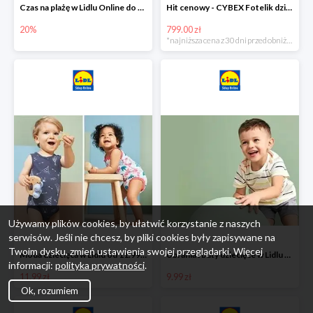
Czas na plażę w Lidlu Online do -20%
Hit cenowy - CYBEX Fotelik dziecięcy samochodowy Pallasfix grupa I-III, 9-36 kg
20%
799.00 zł
*najniższa cena z 30 dni przed obniżką
Używamy plików cookies, by ułatwić korzystanie z naszych
serwisów. Jeśli nie chcesz, by pliki cookies były zapisywane na
Twoim dysku, zmień ustawienia swojej przeglądarki. Więcej
Moda dziecięca w Lidlu od 11.99 zł
Ubrania i buty dziecięce w Lidlu Online od 9,99 zł
informacji:
polityka prywatności
.
11.99 zł
9.99 zł
Ok, rozumiem