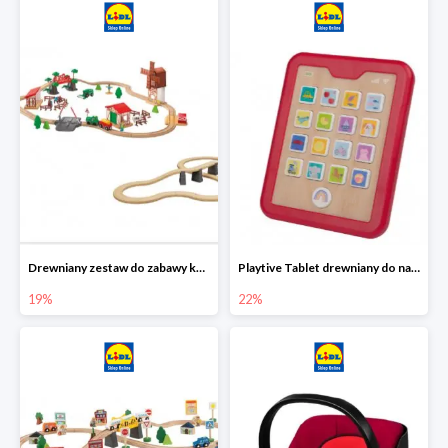
Drewniany zestaw do zabawy kolejką - farma i wiadukt
Playtive Tablet drewniany do nauki, interaktywny
19%
22%