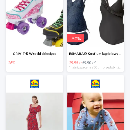
-
50
%
CRIVIT® Wrotki dziecięce
ESMARA® Kostium kąpielowy ciążowy lub tankini ciążowe -50%
26%
29.95 zł
59.90 zł*
*najniższa cena z 30 dni przed obniżką