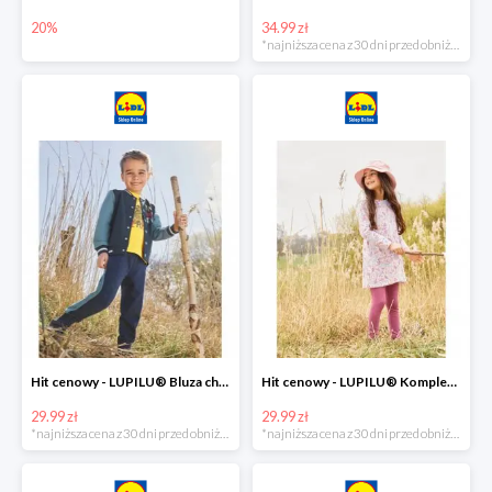
20%
34.99 zł
*najniższa cena z 30 dni przed obniżką
Hit cenowy - LUPILU® Bluza chłopięca w stylu college
Hit cenowy - LUPILU® Komplet dziewczęcy (sukienka + legginsy)
29.99 zł
29.99 zł
*najniższa cena z 30 dni przed obniżką
*najniższa cena z 30 dni przed obniżką