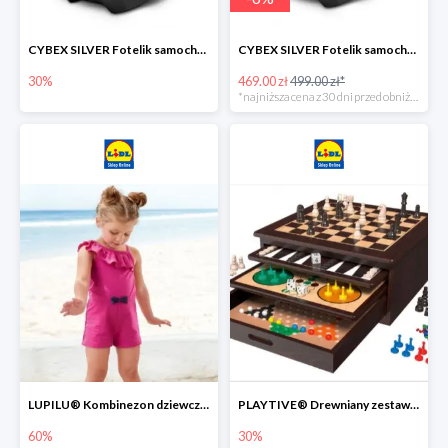
CYBEX SILVER Fotelik samochodowy -30%
CYBEX SILVER Fotelik samochodowy + dostawa gratis!
30%
469.00 zł
499.00 zł*
*najniższa cena z 30 dni przed obniżką
LUPILU® Kombinezon dziewczęcy z bawełny
PLAYTIVE® Drewniany zestaw gier 10 w 1
60%
30%