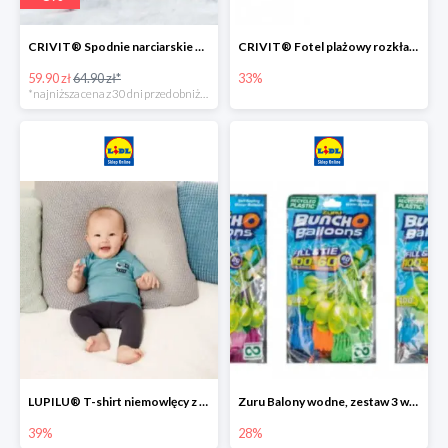
CRIVIT® Spodnie narciarskie dziewczęce
CRIVIT® Fotel plażowy rozkładany / Brodzik dziecięcy
59.90 zł
64.90 zł*
33%
*najniższa cena z 30 dni przed obniżką
LUPILU® T-shirt niemowlęcy z biobawełny -39%
Zuru Balony wodne, zestaw 3 wiązek -28%
39%
28%