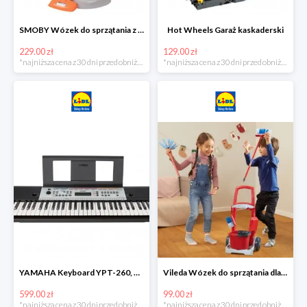
SMOBY Wózek do sprzątania z odkurzaczem
Hot Wheels Garaż kaskaderski
229.00 zł
129.00 zł
*najniższa cena z 30 dni przed obniżką
*najniższa cena z 30 dni przed obniżką
YAMAHA Keyboard YPT-260, 61 klawiszy
Vileda Wózek do sprzątania dla dzieci
599.00 zł
99.00 zł
*najniższa cena z 30 dni przed obniżką
*najniższa cena z 30 dni przed obniżką