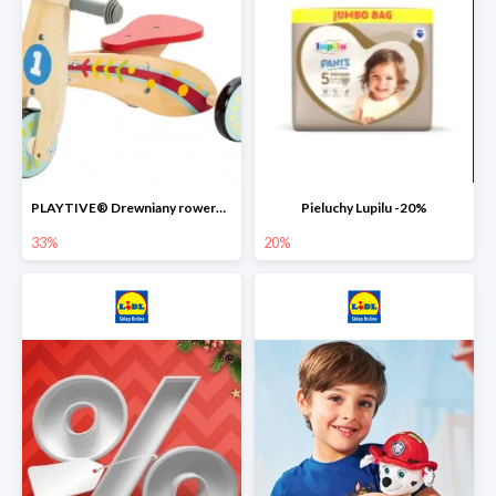
PLAYTIVE® Drewniany rowerek biegowy -33%
Pieluchy Lupilu -20%
33%
20%