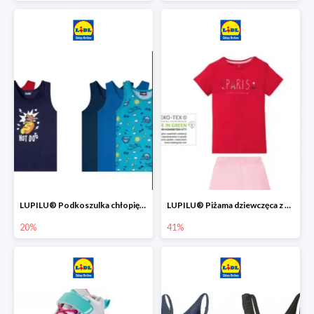
LUPILU® Podkoszulka chłopięca z bawełny -20%
LUPILU® Piżama dziewczęca z bawełny -41%
20%
41%