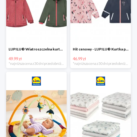
LUPILU® Wiatroszczelna kurtka dziecięca softshell, 1 sztuka
Hit cenowy - LUPILU® Kurtka przeciwdeszczowa dziewczęca, 1 sztuka
49.99 zł
46.99 zł
*najniższa cena z 30 dni przed obniżką
*najniższa cena z 30 dni przed obniżką