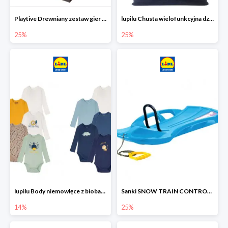
Playtive Drewniany zestaw gier 10 w 1
lupilu Chusta wielofunkcyjna dziecięca
25%
25%
lupilu Body niemowlęce z biobawełny
Sanki SNOW TRAIN CONTROL -25%
14%
25%