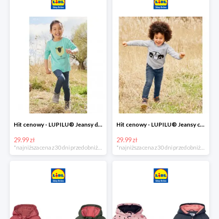
Hit cenowy - LUPILU® Jeansy dziewczęce slim fit
Hit cenowy - LUPILU® Jeansy chłopięce slim fit
29.99 zł
29.99 zł
*najniższa cena z 30 dni przed obniżką
*najniższa cena z 30 dni przed obniżką