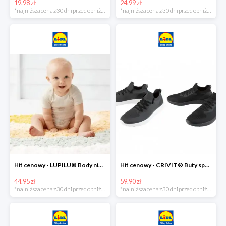
19.98 zł
24.99 zł
*najniższa cena z 30 dni przed obniżką
*najniższa cena z 30 dni przed obniżką
Hit cenowy - LUPILU® Body niemowlęce z biobawełny, z krótkim rękawem, 5 sztuk
Hit cenowy - CRIVIT® Buty sportowe chłopięce WellWalk, 1 para
44.95 zł
59.90 zł
*najniższa cena z 30 dni przed obniżką
*najniższa cena z 30 dni przed obniżką