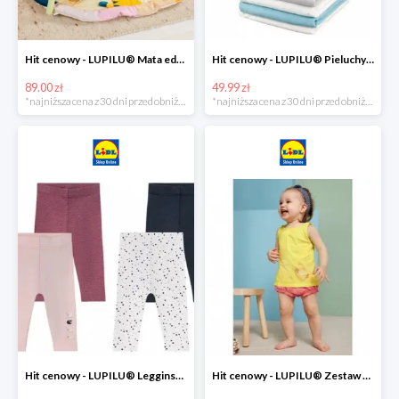
Hit cenowy - LUPILU® Mata edukacyjna dla niemowląt, 1 sztuka
Hit cenowy - LUPILU® Pieluchy tetrowe 80x80 cm, z biobawełny, 5 sztuk
89.00 zł
49.99 zł
*najniższa cena z 30 dni przed obniżką
*najniższa cena z 30 dni przed obniżką
Hit cenowy - LUPILU® Legginsy niemowlęce z biobawełną, 2 pary
Hit cenowy - LUPILU® Zestaw dziecięcy z biobawełny (body + koszulka + spodenki), 1 komplet