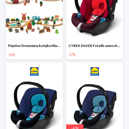
Playtive Drewniana kolejka Miasto lub Farma
CYBEX SILVER Fotelik samochodowy
16%
37%
-
6
%