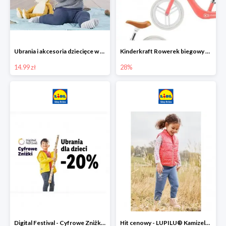
Ubrania i akcesoria dziecięce w Lidlu Online od 14,99 zł
Kinderkraft Rowerek biegowy Fly
14.99 zł
28%
Digital Festival - Cyfrowe Zniżki Ubrania dla dzieci w Lidlu -20%
Hit cenowy - LUPILU® Kamizelka pikowana dziewczęca