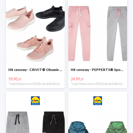
Hit cenowy - CRIVIT® Obuwie dziewczęce sportowe i na co dzień, 1 para
Hit cenowy - PEPPERTS® Spodnie dresowe dziewczęce, 1 para
59.90 zł
24.99 zł
*najniższa cena z 30 dni przed obniżką
*najniższa cena z 30 dni przed obniżką