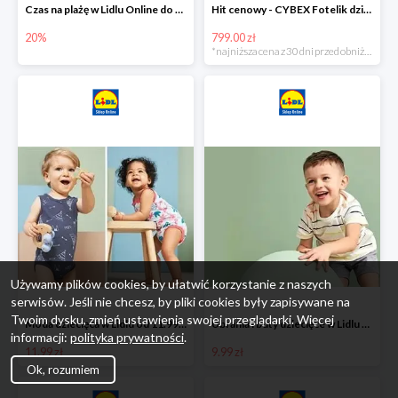
Czas na plażę w Lidlu Online do -20%
Hit cenowy - CYBEX Fotelik dziecięcy samochodowy Pallasfix grupa I-III, 9-36 kg
20%
799.00 zł
*najniższa cena z 30 dni przed obniżką
Używamy plików cookies, by ułatwić korzystanie z naszych
serwisów. Jeśli nie chcesz, by pliki cookies były zapisywane na
Twoim dysku, zmień ustawienia swojej przeglądarki. Więcej
Moda dziecięca w Lidlu od 11.99 zł
Ubrania i buty dziecięce w Lidlu Online od 9,99 zł
informacji:
polityka prywatności
.
11.99 zł
9.99 zł
Ok, rozumiem