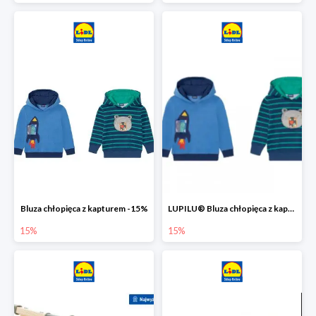
Bluza chłopięca z kapturem -15%
LUPILU® Bluza chłopięca z kapturem
15%
15%