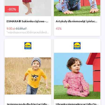
-
80
%
ESMARA® Sukienka ciążowa -79%
Artykuły dla niemowląt i pieluchy w Lidlu Online do -41%
9.00 zł
44.99 zł*
41%
*najniższa cena z 30 dni przed obniżką
Jesienna moda dla dzieci w Lidlu Online do -30%
Ubranka niemowlęce w Lidlu Online do -80%