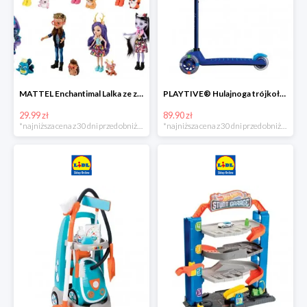
MATTEL Enchantimal Lalka ze zwierzątkiem
PLAYTIVE® Hulajnoga trójkołowa Tri Scooter z diodami LED
29.99 zł
89.90 zł
*najniższa cena z 30 dni przed obniżką
*najniższa cena z 30 dni przed obniżką