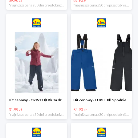
59.90 zł
67.90 zł
*najniższa cena z 30 dni przed obniżką
*najniższa cena z 30 dni przed obniżką
Hit cenowy - CRIVIT® Bluza dziewczęca z polaru
Hit cenowy - LUPILU® Spodnie narciarskie chłopięce
31.99 zł
54.90 zł
*najniższa cena z 30 dni przed obniżką
*najniższa cena z 30 dni przed obniżką