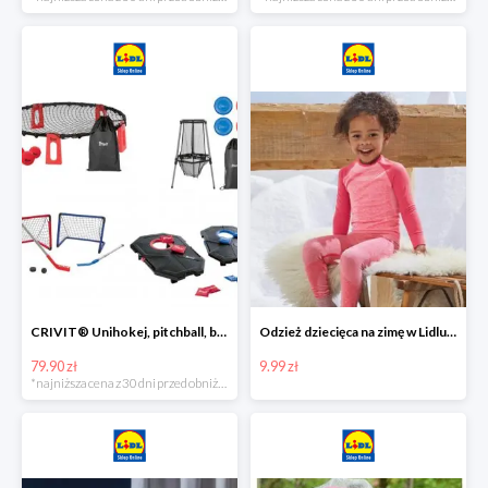
CRIVIT® Unihokej, pitchball, bean bag lub disc golf
Odzież dziecięca na zimę w Lidlu Online od 9,99 zł
79.90 zł
9.99 zł
*najniższa cena z 30 dni przed obniżką