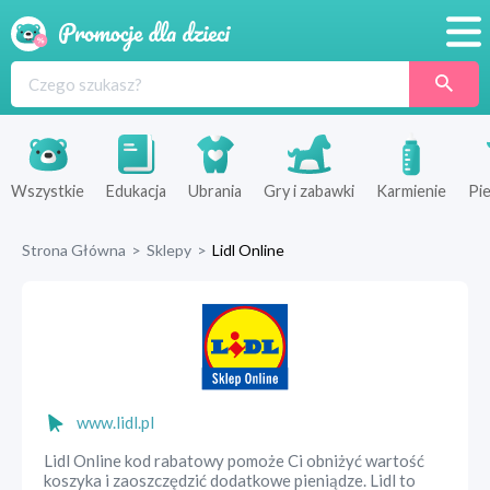
Promocje
Produkty
Sklepy
Wszystkie
Edukacja
Ubrania
Gry i zabawki
Karmienie
Pie
Blog
Strona Główna
>
Sklepy
>
Lidl Online
Wyprawka
www.lidl.pl
Lidl Online kod rabatowy pomoże Ci obniżyć wartość
koszyka i zaoszczędzić dodatkowe pieniądze. Lidl to