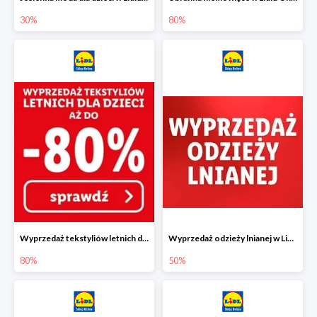
30%
80%
Wyprzedaż tekstyliów letnich dla dzieci w Lidlu Online do -80%
Wyprzedaż odzieży lnianej w Lidlu Online do -50%
80%
50%