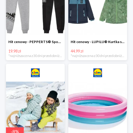
Hit cenowy - PEPPERTS® Spodnie dresowe chłopięce, 1 para
Hit cenowy - LUPILU® Kurtka softshell chłopięca, 1 sztuka
19.98 zł
44.99 zł
*najniższa cena z 30 dni przed obniżką
*najniższa cena z 30 dni przed obniżką
-
8
%