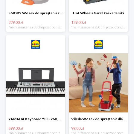
SMOBY Wózek do sprzątania z odkurzaczem
Hot Wheels Garaż kaskaderski
229.00 zł
129.00 zł
*najniższa cena z 30 dni przed obniżką
*najniższa cena z 30 dni przed obniżką
YAMAHA Keyboard YPT-260, 61 klawiszy
Vileda Wózek do sprzątania dla dzieci
599.00 zł
99.00 zł
*najniższa cena z 30 dni przed obniżką
*najniższa cena z 30 dni przed obniżką