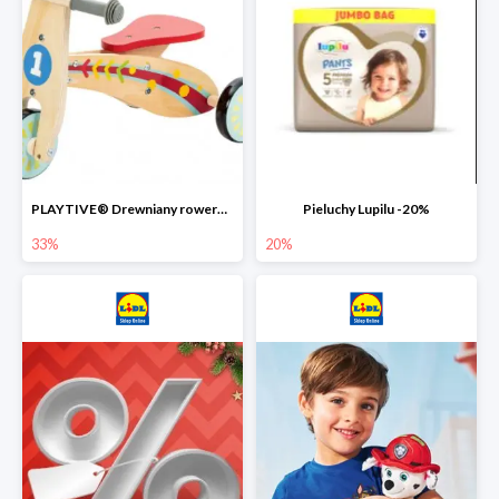
PLAYTIVE® Drewniany rowerek biegowy -33%
Pieluchy Lupilu -20%
33%
20%