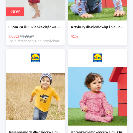
-
80
%
ESMARA® Sukienka ciążowa -79%
Artykuły dla niemowląt i pieluchy w Lidlu Online do -41%
9.00 zł
44.99 zł*
41%
*najniższa cena z 30 dni przed obniżką
Jesienna moda dla dzieci w Lidlu Online do -30%
Ubranka niemowlęce w Lidlu Online do -80%