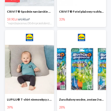
CRIVIT® Spodnie narciarskie dziewczęce
CRIVIT® Fotel plażowy rozkładany / Brodzik dziecięcy
59.90 zł
64.90 zł*
33%
*najniższa cena z 30 dni przed obniżką
LUPILU® T-shirt niemowlęcy z biobawełny -39%
Zuru Balony wodne, zestaw 3 wiązek -28%
39%
28%