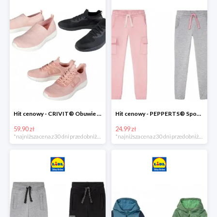
Hit cenowy - CRIVIT® Obuwie dziewczęce sportowe i na co dzień, 1 para
Hit cenowy - PEPPERTS® Spodnie dresowe dziewczęce, 1 para
59.90 zł
24.99 zł
*najniższa cena z 30 dni przed obniżką
*najniższa cena z 30 dni przed obniżką