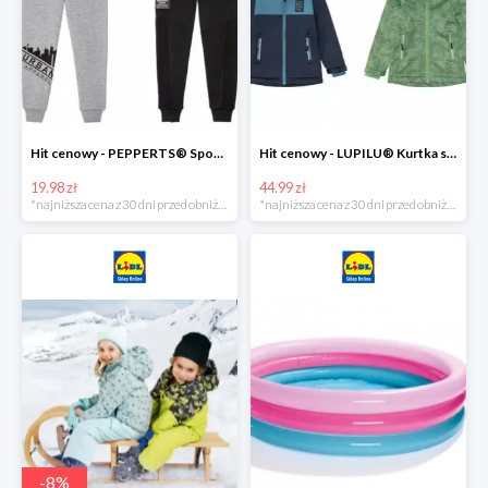
Hit cenowy - PEPPERTS® Spodnie dresowe chłopięce, 1 para
Hit cenowy - LUPILU® Kurtka softshell chłopięca, 1 sztuka
19.98 zł
44.99 zł
*najniższa cena z 30 dni przed obniżką
*najniższa cena z 30 dni przed obniżką
-
8
%