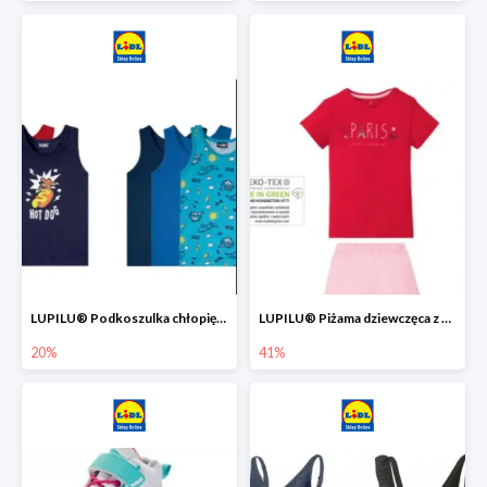
LUPILU® Podkoszulka chłopięca z bawełny -20%
LUPILU® Piżama dziewczęca z bawełny -41%
20%
41%