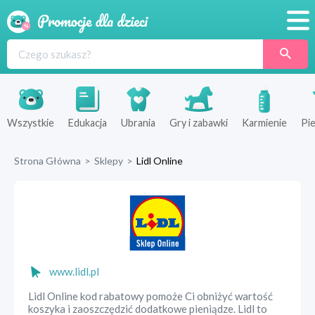
Promocje
Produkty
Sklepy
Wszystkie
Edukacja
Ubrania
Gry i zabawki
Karmienie
Pie
Blog
Strona Główna
>
Sklepy
>
Lidl Online
Wyprawka
www.lidl.pl
Lidl Online kod rabatowy pomoże Ci obniżyć wartość
koszyka i zaoszczędzić dodatkowe pieniądze. Lidl to