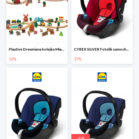
Playtive Drewniana kolejka Miasto lub Farma
CYBEX SILVER Fotelik samochodowy
16%
37%
-
6
%