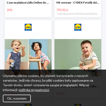
Czas na plażę w Lidlu Online do -20%
Hit cenowy - CYBEX Fotelik dziecięcy samochodowy Pallasfix grupa I-III, 9-36 kg
20%
799.00 zł
*najniższa cena z 30 dni przed obniżką
Używamy plików cookies, by ułatwić korzystanie z naszych
serwisów. Jeśli nie chcesz, by pliki cookies były zapisywane na
Twoim dysku, zmień ustawienia swojej przeglądarki. Więcej
Moda dziecięca w Lidlu od 11.99 zł
Ubrania i buty dziecięce w Lidlu Online od 9,99 zł
informacji:
polityka prywatności
.
11.99 zł
9.99 zł
Ok, rozumiem