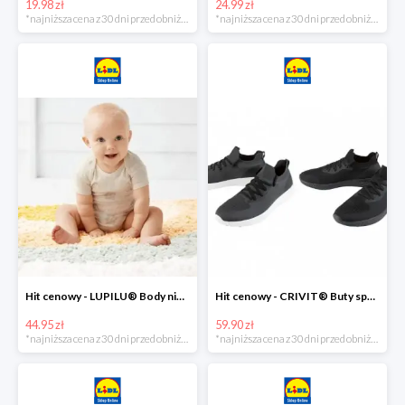
19.98 zł
24.99 zł
*najniższa cena z 30 dni przed obniżką
*najniższa cena z 30 dni przed obniżką
Hit cenowy - LUPILU® Body niemowlęce z biobawełny, z krótkim rękawem, 5 sztuk
Hit cenowy - CRIVIT® Buty sportowe chłopięce WellWalk, 1 para
44.95 zł
59.90 zł
*najniższa cena z 30 dni przed obniżką
*najniższa cena z 30 dni przed obniżką