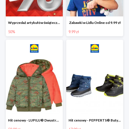
Wyprzedaż artykułów świątecznych w Lidlu Online
Zabawki w Lidlu Online od 9.99 zł
50%
9.99 zł
Hit cenowy - LUPILU® Dwustronna kurtka dziecięca z polarem
Hit cenowy - PEPPERTS® Buty zimowe chłopięce