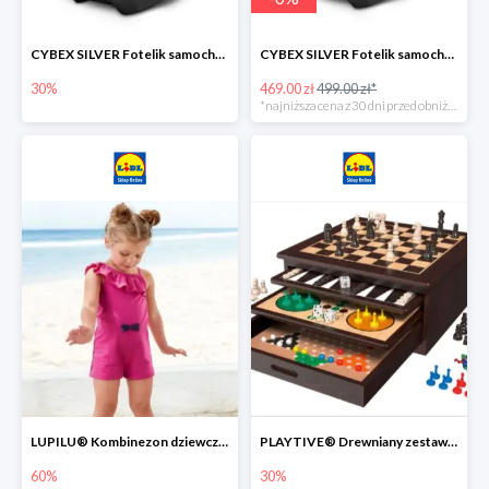
CYBEX SILVER Fotelik samochodowy -30%
CYBEX SILVER Fotelik samochodowy + dostawa gratis!
30%
469.00 zł
499.00 zł*
*najniższa cena z 30 dni przed obniżką
LUPILU® Kombinezon dziewczęcy z bawełny
PLAYTIVE® Drewniany zestaw gier 10 w 1
60%
30%