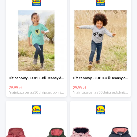
Hit cenowy - LUPILU® Jeansy dziewczęce slim fit
Hit cenowy - LUPILU® Jeansy chłopięce slim fit
29.99 zł
29.99 zł
*najniższa cena z 30 dni przed obniżką
*najniższa cena z 30 dni przed obniżką