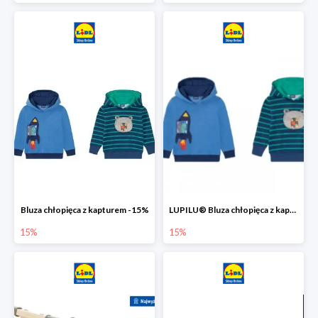
Bluza chłopięca z kapturem -15%
LUPILU® Bluza chłopięca z kapturem
15%
15%