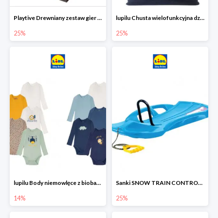
Playtive Drewniany zestaw gier 10 w 1
lupilu Chusta wielofunkcyjna dziecięca
25%
25%
lupilu Body niemowlęce z biobawełny
Sanki SNOW TRAIN CONTROL -25%
14%
25%