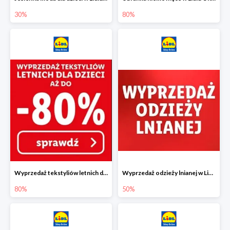
30%
80%
Wyprzedaż tekstyliów letnich dla dzieci w Lidlu Online do -80%
Wyprzedaż odzieży lnianej w Lidlu Online do -50%
80%
50%