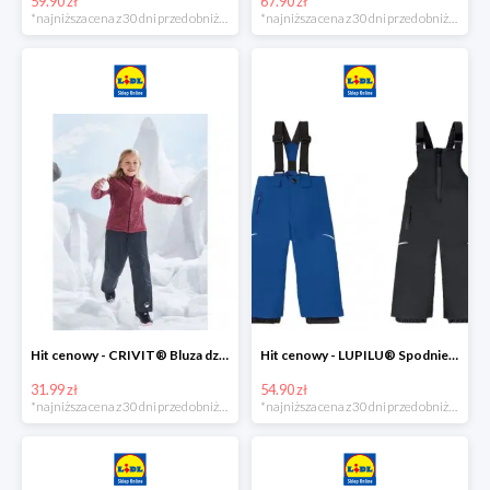
59.90 zł
67.90 zł
*najniższa cena z 30 dni przed obniżką
*najniższa cena z 30 dni przed obniżką
Hit cenowy - CRIVIT® Bluza dziewczęca z polaru
Hit cenowy - LUPILU® Spodnie narciarskie chłopięce
31.99 zł
54.90 zł
*najniższa cena z 30 dni przed obniżką
*najniższa cena z 30 dni przed obniżką