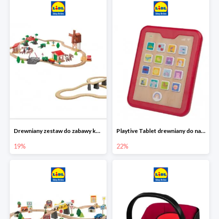
Drewniany zestaw do zabawy kolejką - farma i wiadukt
Playtive Tablet drewniany do nauki, interaktywny
19%
22%