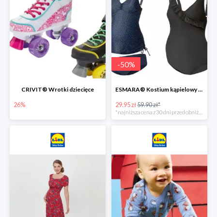
-
50
%
CRIVIT® Wrotki dziecięce
ESMARA® Kostium kąpielowy ciążowy lub tankini ciążowe -50%
26%
29.95 zł
59.90 zł*
*najniższa cena z 30 dni przed obniżką