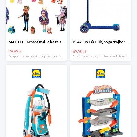
MATTEL Enchantimal Lalka ze zwierzątkiem
PLAYTIVE® Hulajnoga trójkołowa Tri Scooter z diodami LED
29.99 zł
89.90 zł
*najniższa cena z 30 dni przed obniżką
*najniższa cena z 30 dni przed obniżką