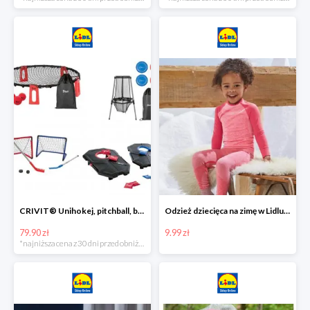
CRIVIT® Unihokej, pitchball, bean bag lub disc golf
Odzież dziecięca na zimę w Lidlu Online od 9,99 zł
79.90 zł
9.99 zł
*najniższa cena z 30 dni przed obniżką