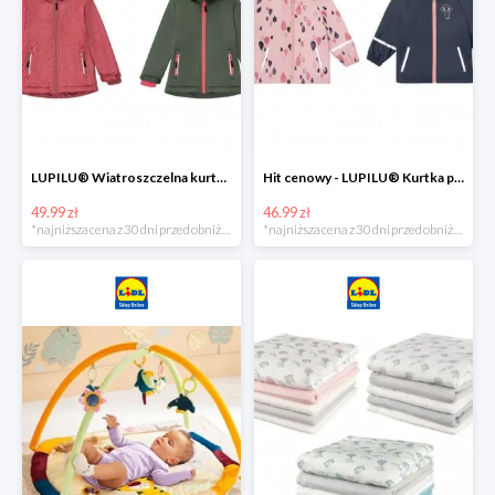
LUPILU® Wiatroszczelna kurtka dziecięca softshell, 1 sztuka
Hit cenowy - LUPILU® Kurtka przeciwdeszczowa dziewczęca, 1 sztuka
49.99 zł
46.99 zł
*najniższa cena z 30 dni przed obniżką
*najniższa cena z 30 dni przed obniżką