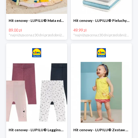
Hit cenowy - LUPILU® Mata edukacyjna dla niemowląt, 1 sztuka
Hit cenowy - LUPILU® Pieluchy tetrowe 80x80 cm, z biobawełny, 5 sztuk
89.00 zł
49.99 zł
*najniższa cena z 30 dni przed obniżką
*najniższa cena z 30 dni przed obniżką
Hit cenowy - LUPILU® Legginsy niemowlęce z biobawełną, 2 pary
Hit cenowy - LUPILU® Zestaw dziecięcy z biobawełny (body + koszulka + spodenki), 1 komplet