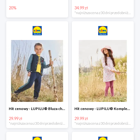
20%
34.99 zł
*najniższa cena z 30 dni przed obniżką
Hit cenowy - LUPILU® Bluza chłopięca w stylu college
Hit cenowy - LUPILU® Komplet dziewczęcy (sukienka + legginsy)
29.99 zł
29.99 zł
*najniższa cena z 30 dni przed obniżką
*najniższa cena z 30 dni przed obniżką