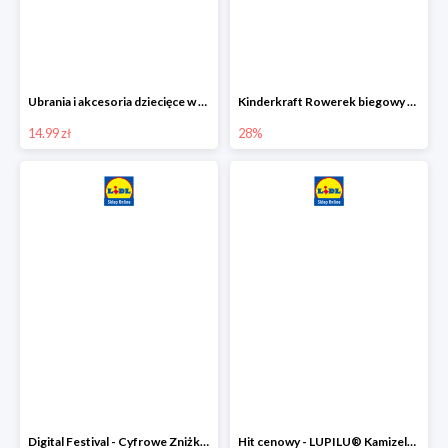
Ubrania i akcesoria dziecięce w Lidlu Online od 14,99 zł
Kinderkraft Rowerek biegowy Fly
14.99 zł
28%
Digital Festival - Cyfrowe Zniżki Ubrania dla dzieci w Lidlu -20%
Hit cenowy - LUPILU® Kamizelka pikowana dziewczęca