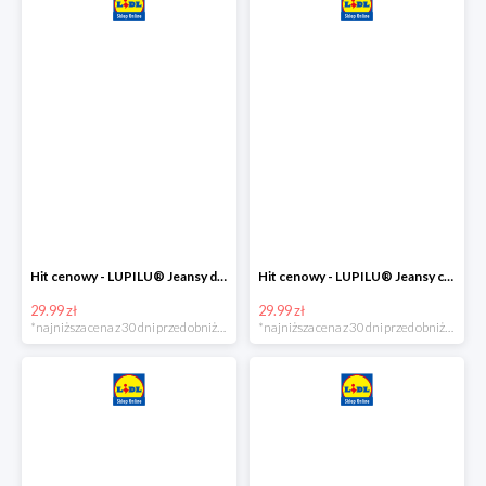
Hit cenowy - LUPILU® Jeansy dziewczęce slim fit
Hit cenowy - LUPILU® Jeansy chłopięce slim fit
29.99 zł
29.99 zł
*najniższa cena z 30 dni przed obniżką
*najniższa cena z 30 dni przed obniżką