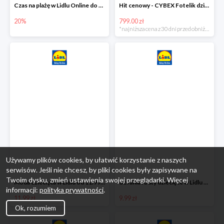
Czas na plażę w Lidlu Online do -20%
Hit cenowy - CYBEX Fotelik dziecięcy samochodowy Pallasfix grupa I-III, 9-36 kg
20%
799.00 zł
*najniższa cena z 30 dni przed obniżką
Używamy plików cookies, by ułatwić korzystanie z naszych
serwisów. Jeśli nie chcesz, by pliki cookies były zapisywane na
Twoim dysku, zmień ustawienia swojej przeglądarki. Więcej
Moda dziecięca w Lidlu od 11.99 zł
Ubrania i buty dziecięce w Lidlu Online od 9,99 zł
informacji:
polityka prywatności
.
11.99 zł
9.99 zł
Ok, rozumiem