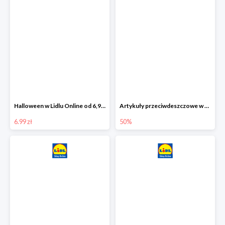
Halloween w Lidlu Online od 6,99 zł
Artykuły przeciwdeszczowe w Lodilu Online do -50%
6.99 zł
50%