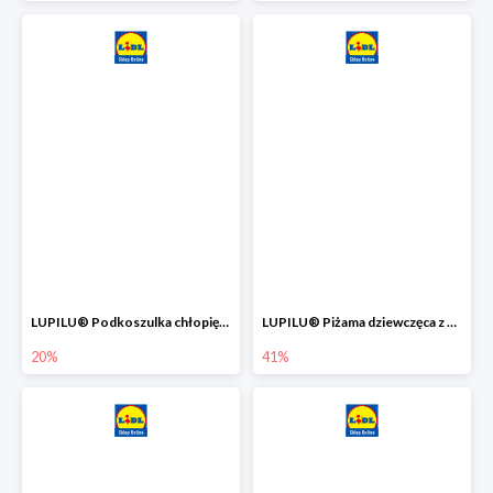
LUPILU® Podkoszulka chłopięca z bawełny -20%
LUPILU® Piżama dziewczęca z bawełny -41%
20%
41%