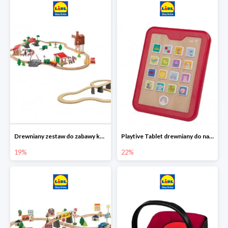
Drewniany zestaw do zabawy kolejką - farma i wiadukt
Playtive Tablet drewniany do nauki, interaktywny
19%
22%