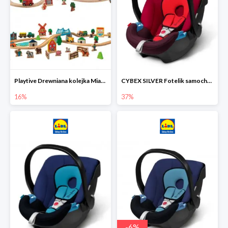
Playtive Drewniana kolejka Miasto lub Farma
CYBEX SILVER Fotelik samochodowy
16%
37%
-
6
%