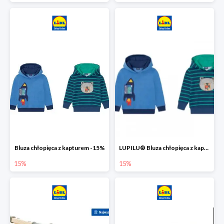
Bluza chłopięca z kapturem -15%
LUPILU® Bluza chłopięca z kapturem
15%
15%