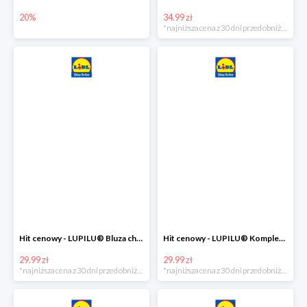
20%
34.99 zł
*najniższa cena z 30 dni przed obniżką
Hit cenowy - LUPILU® Bluza chłopięca w stylu college
Hit cenowy - LUPILU® Komplet dziewczęcy (sukienka + legginsy)
29.99 zł
29.99 zł
*najniższa cena z 30 dni przed obniżką
*najniższa cena z 30 dni przed obniżką