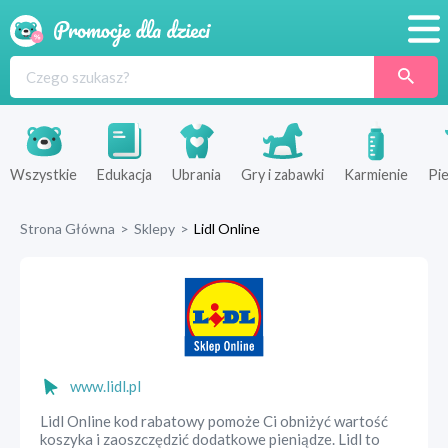
Promocje
Produkty
Sklepy
Wszystkie
Edukacja
Ubrania
Gry i zabawki
Karmienie
Pie
Blog
Strona Główna
>
Sklepy
>
Lidl Online
Wyprawka
www.lidl.pl
Lidl Online kod rabatowy pomoże Ci obniżyć wartość
koszyka i zaoszczędzić dodatkowe pieniądze. Lidl to