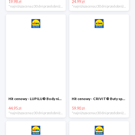
19.98 zł
24.99 zł
*najniższa cena z 30 dni przed obniżką
*najniższa cena z 30 dni przed obniżką
Hit cenowy - LUPILU® Body niemowlęce z biobawełny, z krótkim rękawem, 5 sztuk
Hit cenowy - CRIVIT® Buty sportowe chłopięce WellWalk, 1 para
44.95 zł
59.90 zł
*najniższa cena z 30 dni przed obniżką
*najniższa cena z 30 dni przed obniżką