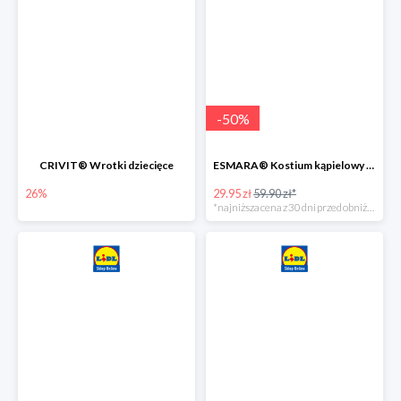
-
50
%
CRIVIT® Wrotki dziecięce
ESMARA® Kostium kąpielowy ciążowy lub tankini ciążowe -50%
26%
29.95 zł
59.90 zł*
*najniższa cena z 30 dni przed obniżką