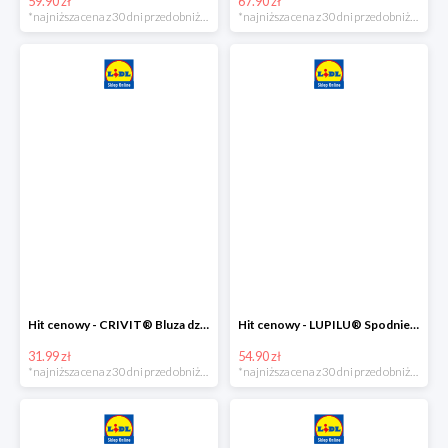
59.90 zł
67.90 zł
*najniższa cena z 30 dni przed obniżką
*najniższa cena z 30 dni przed obniżką
Hit cenowy - CRIVIT® Bluza dziewczęca z polaru
Hit cenowy - LUPILU® Spodnie narciarskie chłopięce
31.99 zł
54.90 zł
*najniższa cena z 30 dni przed obniżką
*najniższa cena z 30 dni przed obniżką