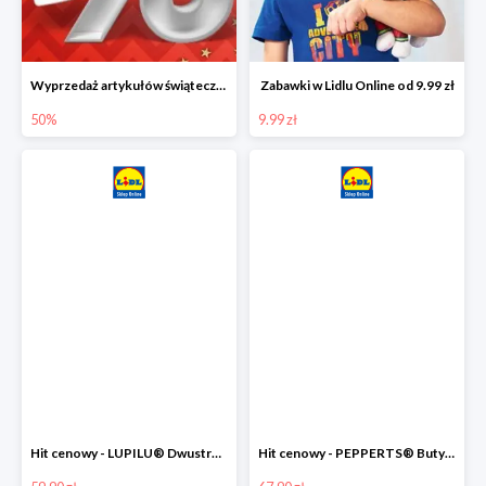
Wyprzedaż artykułów świątecznych w Lidlu Online
Zabawki w Lidlu Online od 9.99 zł
50%
9.99 zł
Hit cenowy - LUPILU® Dwustronna kurtka dziecięca z polarem
Hit cenowy - PEPPERTS® Buty zimowe chłopięce