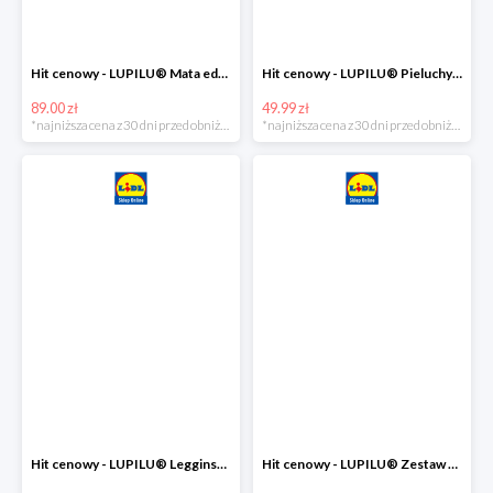
Hit cenowy - LUPILU® Mata edukacyjna dla niemowląt, 1 sztuka
Hit cenowy - LUPILU® Pieluchy tetrowe 80x80 cm, z biobawełny, 5 sztuk
89.00 zł
49.99 zł
*najniższa cena z 30 dni przed obniżką
*najniższa cena z 30 dni przed obniżką
Hit cenowy - LUPILU® Legginsy niemowlęce z biobawełną, 2 pary
Hit cenowy - LUPILU® Zestaw dziecięcy z biobawełny (body + koszulka + spodenki), 1 komplet