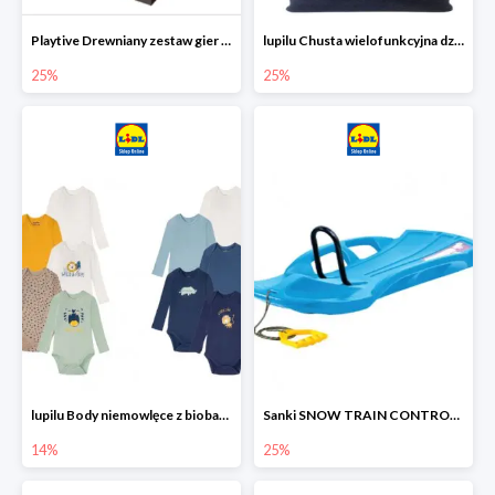
Playtive Drewniany zestaw gier 10 w 1
lupilu Chusta wielofunkcyjna dziecięca
25%
25%
lupilu Body niemowlęce z biobawełny
Sanki SNOW TRAIN CONTROL -25%
14%
25%