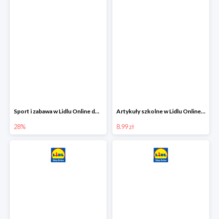
Sport i zabawa w Lidlu Online do -28%
Artykuły szkolne w Lidlu Online od 8,99 zł
28%
8.99 zł