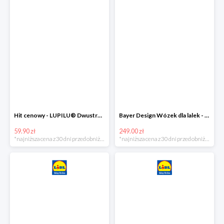
Hit cenowy - LUPILU® Dwustronna kurtka pikowana dziewczęca
Bayer Design Wózek dla lalek - megazestaw
59.90 zł
249.00 zł
*najniższa cena z 30 dni przed obniżką
*najniższa cena z 30 dni przed obniżką