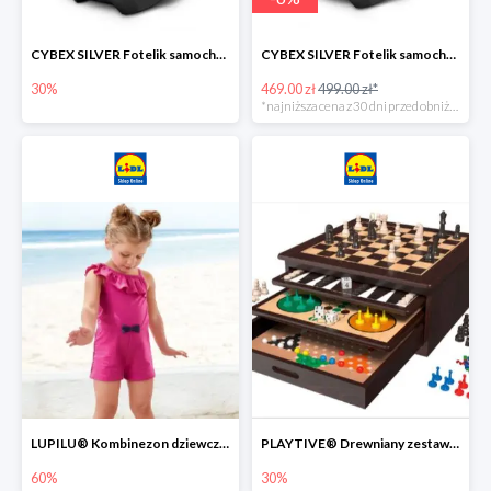
CYBEX SILVER Fotelik samochodowy -30%
CYBEX SILVER Fotelik samochodowy + dostawa gratis!
30%
469.00 zł
499.00 zł*
*najniższa cena z 30 dni przed obniżką
LUPILU® Kombinezon dziewczęcy z bawełny
PLAYTIVE® Drewniany zestaw gier 10 w 1
60%
30%