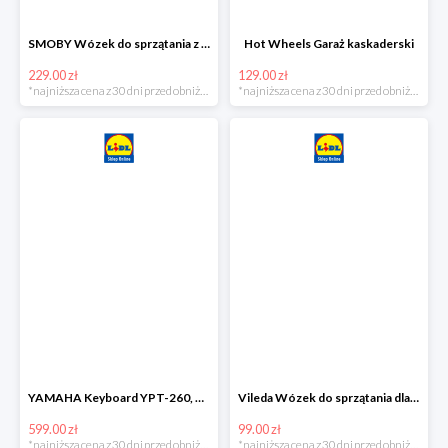
SMOBY Wózek do sprzątania z odkurzaczem
Hot Wheels Garaż kaskaderski
229.00 zł
129.00 zł
*najniższa cena z 30 dni przed obniżką
*najniższa cena z 30 dni przed obniżką
YAMAHA Keyboard YPT-260, 61 klawiszy
Vileda Wózek do sprzątania dla dzieci
599.00 zł
99.00 zł
*najniższa cena z 30 dni przed obniżką
*najniższa cena z 30 dni przed obniżką