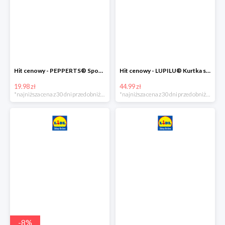
Hit cenowy - PEPPERTS® Spodnie dresowe chłopięce, 1 para
Hit cenowy - LUPILU® Kurtka softshell chłopięca, 1 sztuka
19.98 zł
44.99 zł
*najniższa cena z 30 dni przed obniżką
*najniższa cena z 30 dni przed obniżką
-
8
%