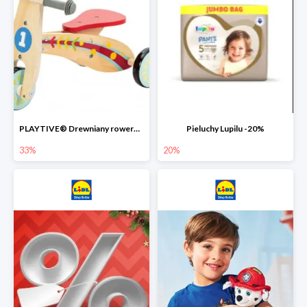
PLAYTIVE® Drewniany rowerek biegowy -33%
Pieluchy Lupilu -20%
33%
20%