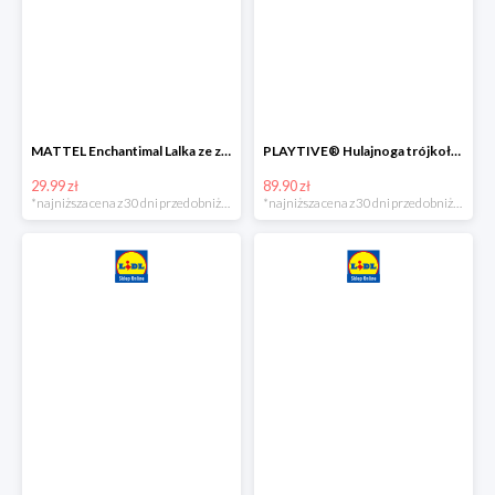
MATTEL Enchantimal Lalka ze zwierzątkiem
PLAYTIVE® Hulajnoga trójkołowa Tri Scooter z diodami LED
29.99 zł
89.90 zł
*najniższa cena z 30 dni przed obniżką
*najniższa cena z 30 dni przed obniżką