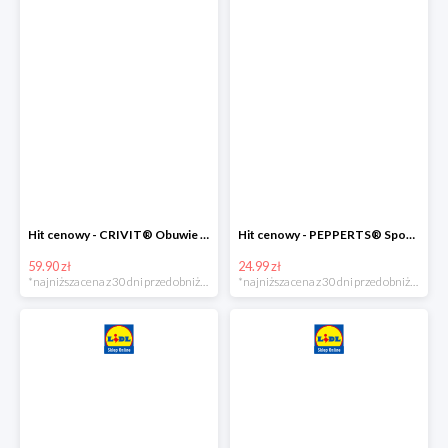
Hit cenowy - CRIVIT® Obuwie dziewczęce sportowe i na co dzień, 1 para
Hit cenowy - PEPPERTS® Spodnie dresowe dziewczęce, 1 para
59.90 zł
24.99 zł
*najniższa cena z 30 dni przed obniżką
*najniższa cena z 30 dni przed obniżką