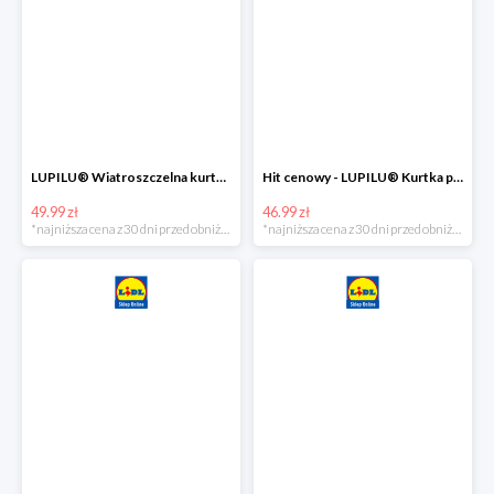
LUPILU® Wiatroszczelna kurtka dziecięca softshell, 1 sztuka
Hit cenowy - LUPILU® Kurtka przeciwdeszczowa dziewczęca, 1 sztuka
49.99 zł
46.99 zł
*najniższa cena z 30 dni przed obniżką
*najniższa cena z 30 dni przed obniżką