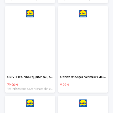
CRIVIT® Unihokej, pitchball, bean bag lub disc golf
Odzież dziecięca na zimę w Lidlu Online od 9,99 zł
79.90 zł
9.99 zł
*najniższa cena z 30 dni przed obniżką