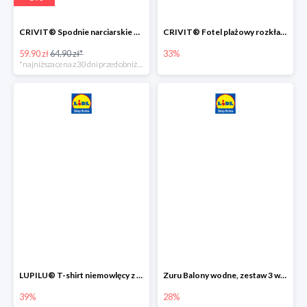
CRIVIT® Spodnie narciarskie dziewczęce
CRIVIT® Fotel plażowy rozkładany / Brodzik dziecięcy
59.90 zł
64.90 zł*
33%
*najniższa cena z 30 dni przed obniżką
LUPILU® T-shirt niemowlęcy z biobawełny -39%
Zuru Balony wodne, zestaw 3 wiązek -28%
39%
28%