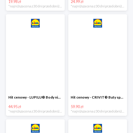
19.98 zł
24.99 zł
*najniższa cena z 30 dni przed obniżką
*najniższa cena z 30 dni przed obniżką
Hit cenowy - LUPILU® Body niemowlęce z biobawełny, z krótkim rękawem, 5 sztuk
Hit cenowy - CRIVIT® Buty sportowe chłopięce WellWalk, 1 para
44.95 zł
59.90 zł
*najniższa cena z 30 dni przed obniżką
*najniższa cena z 30 dni przed obniżką