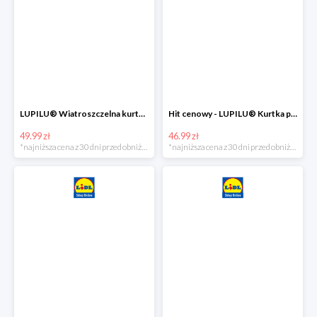
LUPILU® Wiatroszczelna kurtka dziecięca softshell, 1 sztuka
Hit cenowy - LUPILU® Kurtka przeciwdeszczowa dziewczęca, 1 sztuka
49.99 zł
46.99 zł
*najniższa cena z 30 dni przed obniżką
*najniższa cena z 30 dni przed obniżką