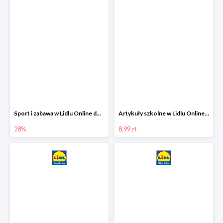
Sport i zabawa w Lidlu Online do -28%
Artykuły szkolne w Lidlu Online od 8,99 zł
28%
8.99 zł