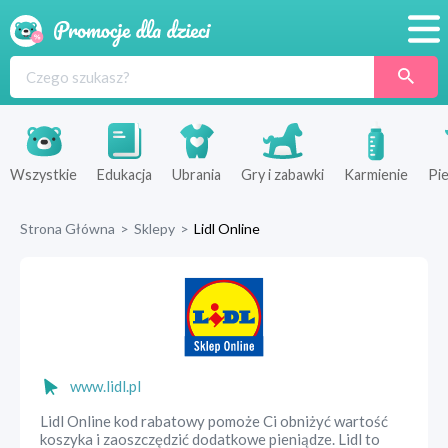
Promocje
Produkty
Sklepy
Wszystkie
Edukacja
Ubrania
Gry i zabawki
Karmienie
Pie
Blog
Strona Główna
>
Sklepy
>
Lidl Online
Wyprawka
www.lidl.pl
Lidl Online kod rabatowy pomoże Ci obniżyć wartość
koszyka i zaoszczędzić dodatkowe pieniądze. Lidl to