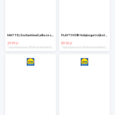
MATTEL Enchantimal Lalka ze zwierzątkiem
PLAYTIVE® Hulajnoga trójkołowa Tri Scooter z diodami LED
29.99 zł
89.90 zł
*najniższa cena z 30 dni przed obniżką
*najniższa cena z 30 dni przed obniżką