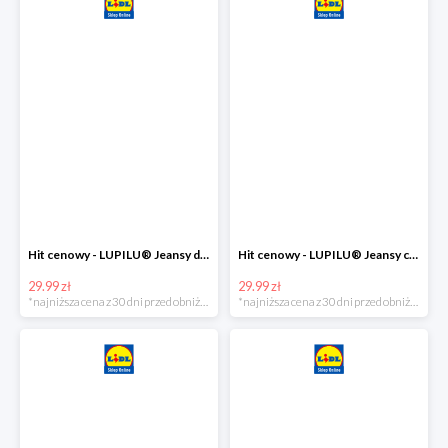
Hit cenowy - LUPILU® Jeansy dziewczęce slim fit
Hit cenowy - LUPILU® Jeansy chłopięce slim fit
29.99 zł
29.99 zł
*najniższa cena z 30 dni przed obniżką
*najniższa cena z 30 dni przed obniżką