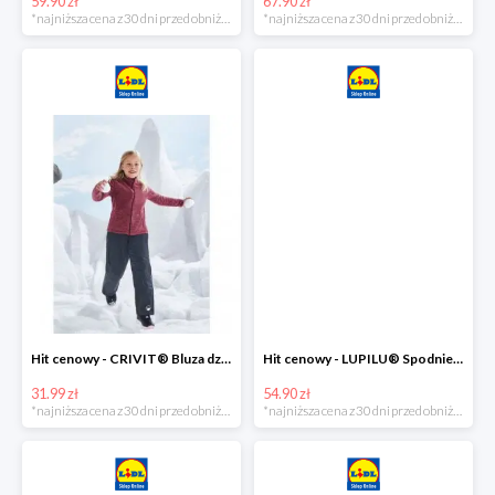
59.90 zł
67.90 zł
*najniższa cena z 30 dni przed obniżką
*najniższa cena z 30 dni przed obniżką
Hit cenowy - CRIVIT® Bluza dziewczęca z polaru
Hit cenowy - LUPILU® Spodnie narciarskie chłopięce
31.99 zł
54.90 zł
*najniższa cena z 30 dni przed obniżką
*najniższa cena z 30 dni przed obniżką