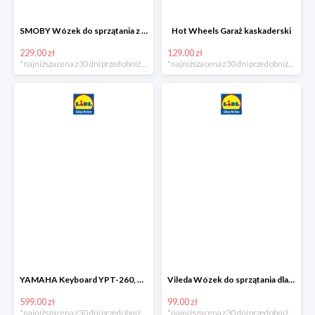
SMOBY Wózek do sprzątania z odkurzaczem
Hot Wheels Garaż kaskaderski
229.00 zł
129.00 zł
*najniższa cena z 30 dni przed obniżką
*najniższa cena z 30 dni przed obniżką
YAMAHA Keyboard YPT-260, 61 klawiszy
Vileda Wózek do sprzątania dla dzieci
599.00 zł
99.00 zł
*najniższa cena z 30 dni przed obniżką
*najniższa cena z 30 dni przed obniżką