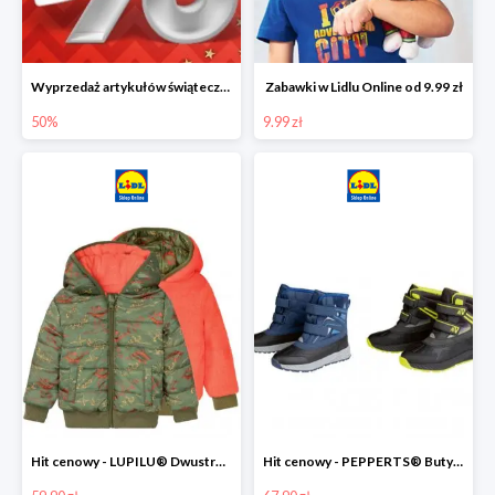
Wyprzedaż artykułów świątecznych w Lidlu Online
Zabawki w Lidlu Online od 9.99 zł
50%
9.99 zł
Hit cenowy - LUPILU® Dwustronna kurtka dziecięca z polarem
Hit cenowy - PEPPERTS® Buty zimowe chłopięce