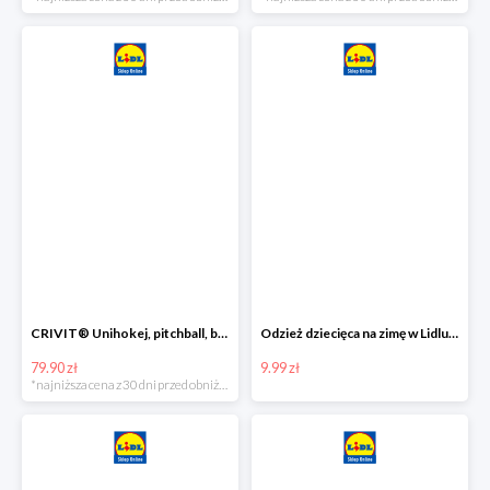
CRIVIT® Unihokej, pitchball, bean bag lub disc golf
Odzież dziecięca na zimę w Lidlu Online od 9,99 zł
79.90 zł
9.99 zł
*najniższa cena z 30 dni przed obniżką