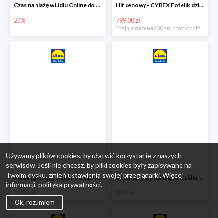
Czas na plażę w Lidlu Online do -20%
Hit cenowy - CYBEX Fotelik dziecięcy samochodowy Pallasfix grupa I-III, 9-36 kg
20%
799.00 zł
*najniższa cena z 30 dni przed obniżką
Używamy plików cookies, by ułatwić korzystanie z naszych
serwisów. Jeśli nie chcesz, by pliki cookies były zapisywane na
Twoim dysku, zmień ustawienia swojej przeglądarki. Więcej
Moda dziecięca w Lidlu od 11.99 zł
Ubrania i buty dziecięce w Lidlu Online od 9,99 zł
informacji:
polityka prywatności
.
11.99 zł
9.99 zł
Ok, rozumiem