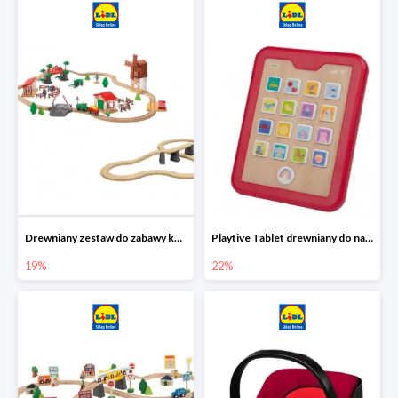
Drewniany zestaw do zabawy kolejką - farma i wiadukt
Playtive Tablet drewniany do nauki, interaktywny
19%
22%