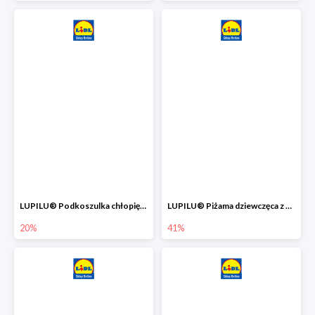
LUPILU® Podkoszulka chłopięca z bawełny -20%
LUPILU® Piżama dziewczęca z bawełny -41%
20%
41%