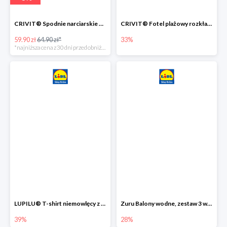
CRIVIT® Spodnie narciarskie dziewczęce
CRIVIT® Fotel plażowy rozkładany / Brodzik dziecięcy
59.90 zł
64.90 zł*
33%
*najniższa cena z 30 dni przed obniżką
LUPILU® T-shirt niemowlęcy z biobawełny -39%
Zuru Balony wodne, zestaw 3 wiązek -28%
39%
28%