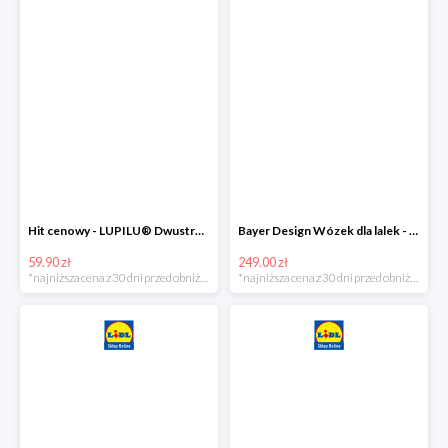
Hit cenowy - LUPILU® Dwustronna kurtka pikowana dziewczęca
Bayer Design Wózek dla lalek - megazestaw
59.90 zł
249.00 zł
*najniższa cena z 30 dni przed obniżką
*najniższa cena z 30 dni przed obniżką