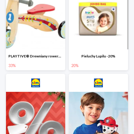
PLAYTIVE® Drewniany rowerek biegowy -33%
Pieluchy Lupilu -20%
33%
20%