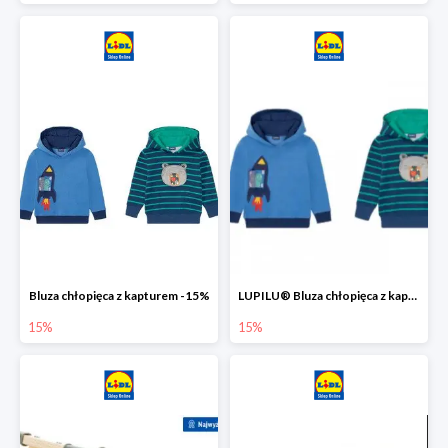
Bluza chłopięca z kapturem -15%
LUPILU® Bluza chłopięca z kapturem
15%
15%