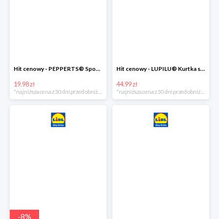
Hit cenowy - PEPPERTS® Spodnie dresowe chłopięce, 1 para
Hit cenowy - LUPILU® Kurtka softshell chłopięca, 1 sztuka
19.98 zł
44.99 zł
*najniższa cena z 30 dni przed obniżką
*najniższa cena z 30 dni przed obniżką
-
8
%