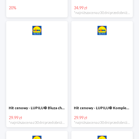
20%
34.99 zł
*najniższa cena z 30 dni przed obniżką
Hit cenowy - LUPILU® Bluza chłopięca w stylu college
Hit cenowy - LUPILU® Komplet dziewczęcy (sukienka + legginsy)
29.99 zł
29.99 zł
*najniższa cena z 30 dni przed obniżką
*najniższa cena z 30 dni przed obniżką