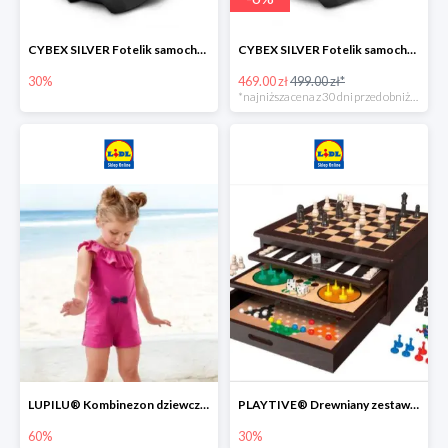
CYBEX SILVER Fotelik samochodowy -30%
CYBEX SILVER Fotelik samochodowy + dostawa gratis!
30%
469.00 zł
499.00 zł*
*najniższa cena z 30 dni przed obniżką
LUPILU® Kombinezon dziewczęcy z bawełny
PLAYTIVE® Drewniany zestaw gier 10 w 1
60%
30%