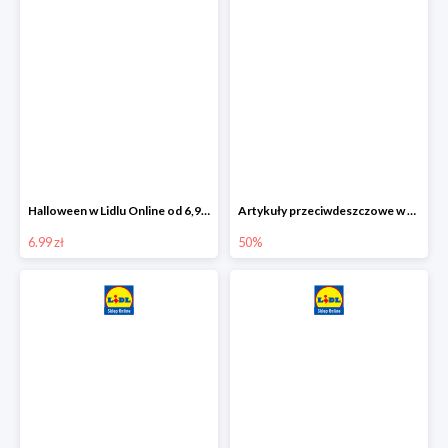
Halloween w Lidlu Online od 6,99 zł
Artykuły przeciwdeszczowe w Lodilu Online do -50%
6.99 zł
50%