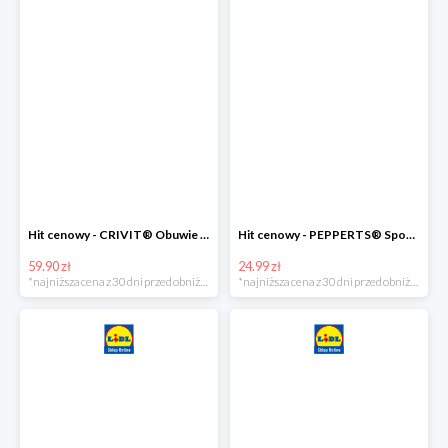
Hit cenowy - CRIVIT® Obuwie dziewczęce sportowe i na co dzień, 1 para
Hit cenowy - PEPPERTS® Spodnie dresowe dziewczęce, 1 para
59.90 zł
24.99 zł
*najniższa cena z 30 dni przed obniżką
*najniższa cena z 30 dni przed obniżką