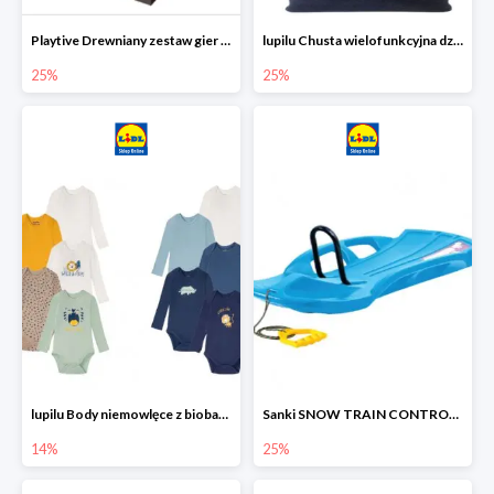
Playtive Drewniany zestaw gier 10 w 1
lupilu Chusta wielofunkcyjna dziecięca
25%
25%
lupilu Body niemowlęce z biobawełny
Sanki SNOW TRAIN CONTROL -25%
14%
25%