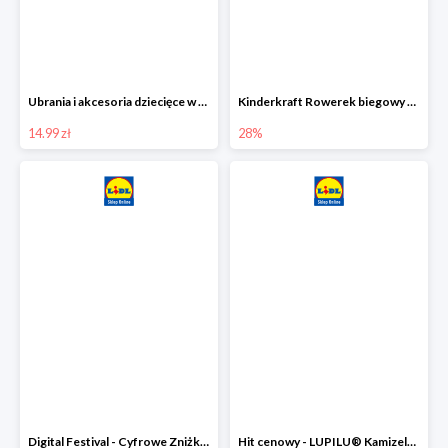
Ubrania i akcesoria dziecięce w Lidlu Online od 14,99 zł
Kinderkraft Rowerek biegowy Fly
14.99 zł
28%
Digital Festival - Cyfrowe Zniżki Ubrania dla dzieci w Lidlu -20%
Hit cenowy - LUPILU® Kamizelka pikowana dziewczęca