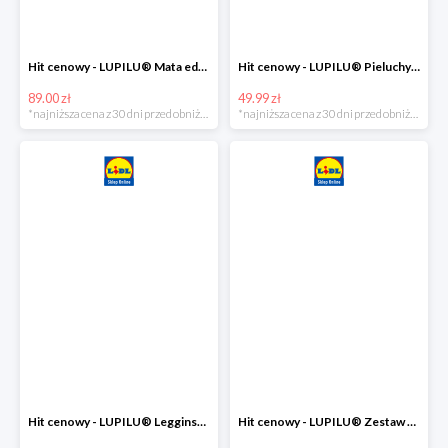
Hit cenowy - LUPILU® Mata edukacyjna dla niemowląt, 1 sztuka
Hit cenowy - LUPILU® Pieluchy tetrowe 80x80 cm, z biobawełny, 5 sztuk
89.00 zł
49.99 zł
*najniższa cena z 30 dni przed obniżką
*najniższa cena z 30 dni przed obniżką
Hit cenowy - LUPILU® Legginsy niemowlęce z biobawełną, 2 pary
Hit cenowy - LUPILU® Zestaw dziecięcy z biobawełny (body + koszulka + spodenki), 1 komplet