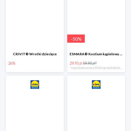
-
50
%
CRIVIT® Wrotki dziecięce
ESMARA® Kostium kąpielowy ciążowy lub tankini ciążowe -50%
26%
29.95 zł
59.90 zł*
*najniższa cena z 30 dni przed obniżką