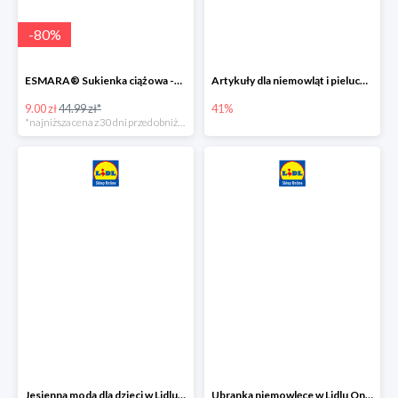
-
80
%
ESMARA® Sukienka ciążowa -79%
Artykuły dla niemowląt i pieluchy w Lidlu Online do -41%
9.00 zł
44.99 zł*
41%
*najniższa cena z 30 dni przed obniżką
Jesienna moda dla dzieci w Lidlu Online do -30%
Ubranka niemowlęce w Lidlu Online do -80%