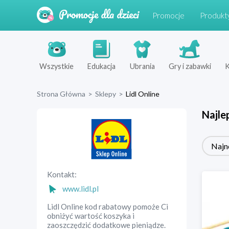
Promocje
Produkt
Wszystkie
Edukacja
Ubrania
Gry i zabawki
K
Strona Główna
>
Sklepy
>
Lidl Online
Najle
Najn
Kontakt:
www.lidl.pl
Lidl Online kod rabatowy pomoże Ci
obniżyć wartość koszyka i
zaoszczędzić dodatkowe pieniądze.