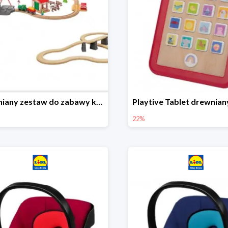
Drewniany zestaw do zabawy kolejką - farma i wiadukt
22%