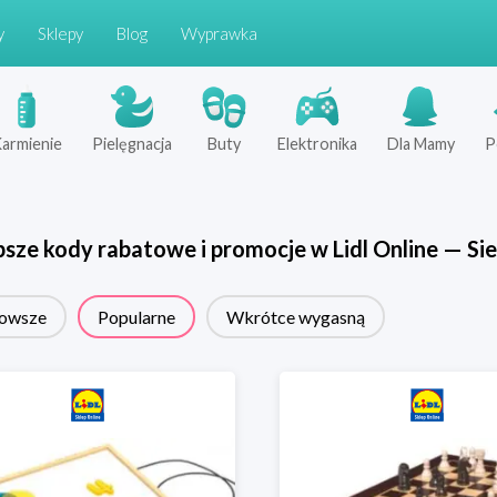
y
Sklepy
Blog
Wyprawka
armienie
Pielęgnacja
Buty
Elektronika
Dla Mamy
P
psze kody rabatowe i promocje w
Lidl Online
—
Sie
owsze
Popularne
Wkrótce wygasną