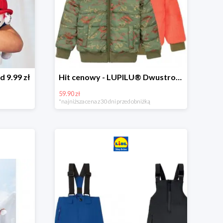
d 9.99 zł
Hit cenowy - LUPILU® Dwustronna kurtka dziecięca z polarem
59.90 zł
*najniższa cena z 30 dni przed obniżką