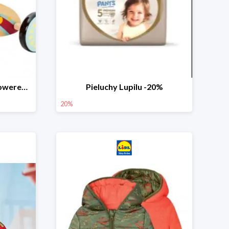
PLAYTIVE® Drewniany rowerek biegowy -33%
Pieluchy Lupilu -20%
20%