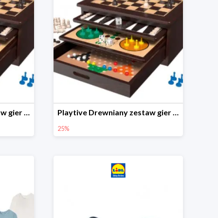
Playtive Drewniany zestaw gier 10 w 1
Playtive Drewniany zestaw gier 10 w 1
25%