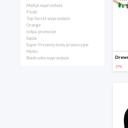
Mall.pl wyprzedaże
Fiszki
Top Secret wyprzedaże
Orange
tołpa. promocje
Squla
Super Prezenty kody promocyjne
Multu
Biedronka wyprzedaże
19%