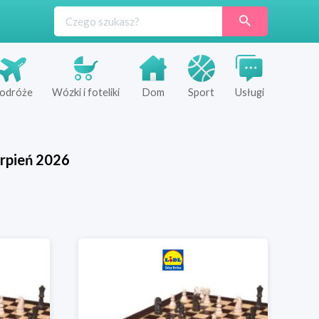
odróże
Wózki i foteliki
Dom
Sport
Usługi
rpień
2026