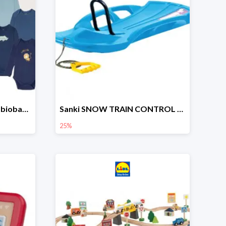
lupilu Body niemowlęce z biobawełny
Sanki SNOW TRAIN CONTROL -25%
25%