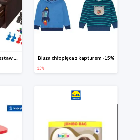
PLAYTIVE® Drewniany zestaw gier 10 w 1
Bluza chłopięca z kapturem -15%
15%