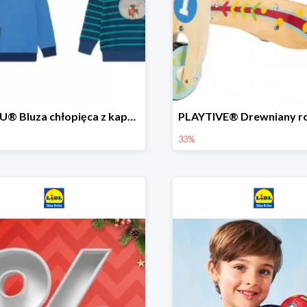
LUPILU® Bluza chłopięca z kapturem
33%