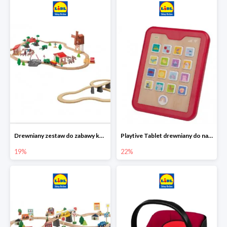
Drewniany zestaw do zabawy kolejką - farma i wiadukt
Playtive Tablet drewniany do nauki, interaktywny
19%
22%