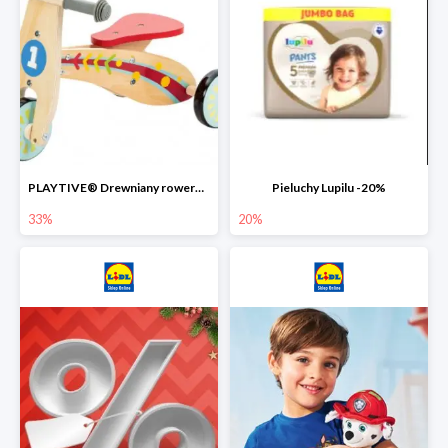
PLAYTIVE® Drewniany rowerek biegowy -33%
Pieluchy Lupilu -20%
33%
20%