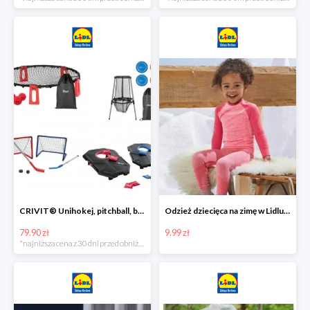
CRIVIT® Unihokej, pitchball, bean bag lub disc golf
Odzież dziecięca na zimę w Lidlu Online od 9,99 zł
79.90 zł
9.99 zł
*najniższa cena z 30 dni przed obniżką