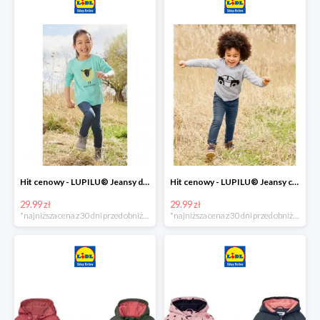
Hit cenowy - LUPILU® Jeansy dziewczęce slim fit
Hit cenowy - LUPILU® Jeansy chłopięce slim fit
29.99 zł
29.99 zł
*najniższa cena z 30 dni przed obniżką
*najniższa cena z 30 dni przed obniżką