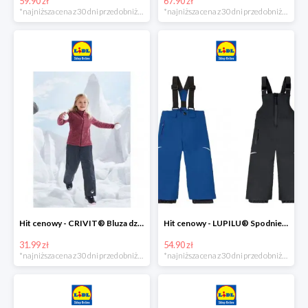
59.90 zł
67.90 zł
*najniższa cena z 30 dni przed obniżką
*najniższa cena z 30 dni przed obniżką
Hit cenowy - CRIVIT® Bluza dziewczęca z polaru
Hit cenowy - LUPILU® Spodnie narciarskie chłopięce
31.99 zł
54.90 zł
*najniższa cena z 30 dni przed obniżką
*najniższa cena z 30 dni przed obniżką