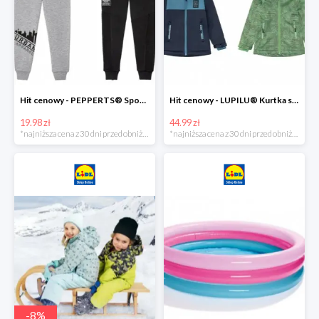
Hit cenowy - PEPPERTS® Spodnie dresowe chłopięce, 1 para
Hit cenowy - LUPILU® Kurtka softshell chłopięca, 1 sztuka
19.98 zł
44.99 zł
*najniższa cena z 30 dni przed obniżką
*najniższa cena z 30 dni przed obniżką
-
8
%