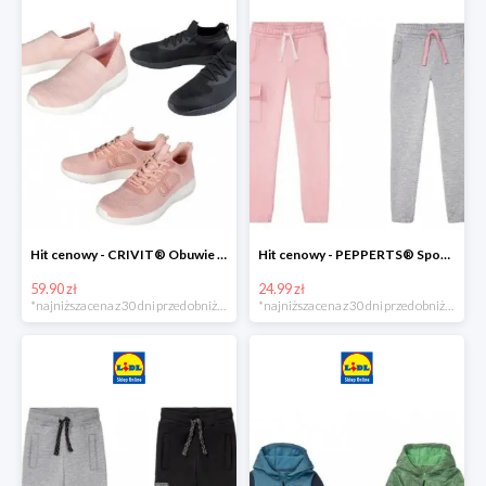
Hit cenowy - CRIVIT® Obuwie dziewczęce sportowe i na co dzień, 1 para
Hit cenowy - PEPPERTS® Spodnie dresowe dziewczęce, 1 para
59.90 zł
24.99 zł
*najniższa cena z 30 dni przed obniżką
*najniższa cena z 30 dni przed obniżką