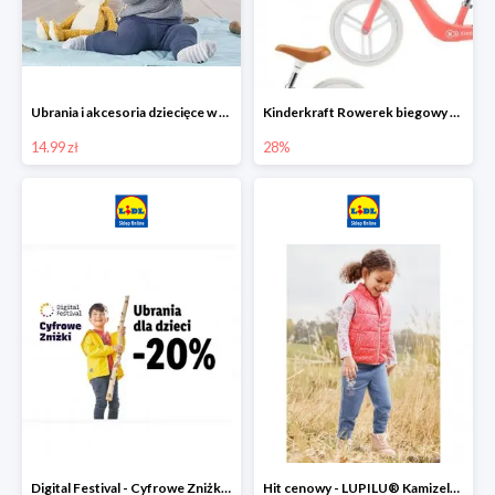
Ubrania i akcesoria dziecięce w Lidlu Online od 14,99 zł
Kinderkraft Rowerek biegowy Fly
14.99 zł
28%
Digital Festival - Cyfrowe Zniżki Ubrania dla dzieci w Lidlu -20%
Hit cenowy - LUPILU® Kamizelka pikowana dziewczęca