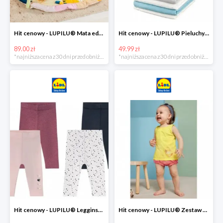
Hit cenowy - LUPILU® Mata edukacyjna dla niemowląt, 1 sztuka
Hit cenowy - LUPILU® Pieluchy tetrowe 80x80 cm, z biobawełny, 5 sztuk
89.00 zł
49.99 zł
*najniższa cena z 30 dni przed obniżką
*najniższa cena z 30 dni przed obniżką
Hit cenowy - LUPILU® Legginsy niemowlęce z biobawełną, 2 pary
Hit cenowy - LUPILU® Zestaw dziecięcy z biobawełny (body + koszulka + spodenki), 1 komplet