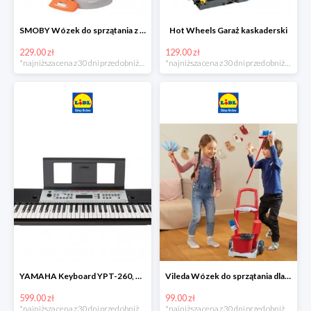
SMOBY Wózek do sprzątania z odkurzaczem
Hot Wheels Garaż kaskaderski
229.00 zł
129.00 zł
*najniższa cena z 30 dni przed obniżką
*najniższa cena z 30 dni przed obniżką
YAMAHA Keyboard YPT-260, 61 klawiszy
Vileda Wózek do sprzątania dla dzieci
599.00 zł
99.00 zł
*najniższa cena z 30 dni przed obniżką
*najniższa cena z 30 dni przed obniżką