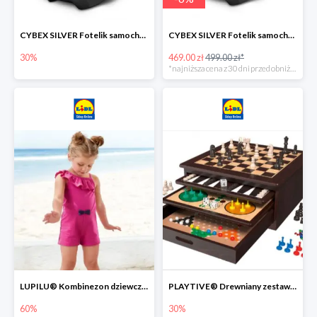
CYBEX SILVER Fotelik samochodowy -30%
CYBEX SILVER Fotelik samochodowy + dostawa gratis!
30%
469.00 zł
499.00 zł*
*najniższa cena z 30 dni przed obniżką
LUPILU® Kombinezon dziewczęcy z bawełny
PLAYTIVE® Drewniany zestaw gier 10 w 1
60%
30%