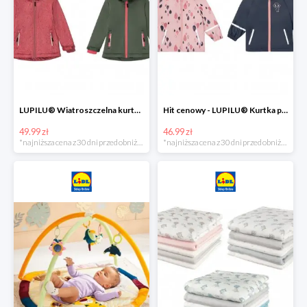
LUPILU® Wiatroszczelna kurtka dziecięca softshell, 1 sztuka
Hit cenowy - LUPILU® Kurtka przeciwdeszczowa dziewczęca, 1 sztuka
49.99 zł
46.99 zł
*najniższa cena z 30 dni przed obniżką
*najniższa cena z 30 dni przed obniżką