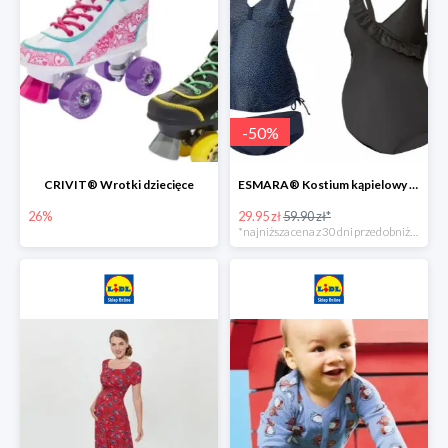
-
50
%
CRIVIT® Wrotki dziecięce
ESMARA® Kostium kąpielowy ciążowy lub tankini ciążowe -50%
26%
29.95 zł
59.90 zł*
*najniższa cena z 30 dni przed obniżką