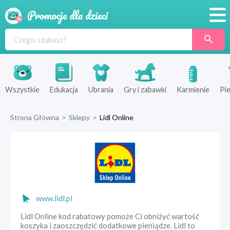
Promocje
Produkty
Sklepy
Wszystkie
Edukacja
Ubrania
Gry i zabawki
Karmienie
Pie
Blog
Strona Główna
>
Sklepy
>
Lidl Online
Wyprawka
www.lidl.pl
Lidl Online kod rabatowy pomoże Ci obniżyć wartość
koszyka i zaoszczędzić dodatkowe pieniądze. Lidl to