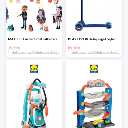
MATTEL Enchantimal Lalka ze zwierzątkiem
PLAYTIVE® Hulajnoga trójkołowa Tri Scooter z diodami LED
29.99 zł
89.90 zł
*najniższa cena z 30 dni przed obniżką
*najniższa cena z 30 dni przed obniżką