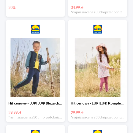
20%
34.99 zł
*najniższa cena z 30 dni przed obniżką
Hit cenowy - LUPILU® Bluza chłopięca w stylu college
Hit cenowy - LUPILU® Komplet dziewczęcy (sukienka + legginsy)
29.99 zł
29.99 zł
*najniższa cena z 30 dni przed obniżką
*najniższa cena z 30 dni przed obniżką