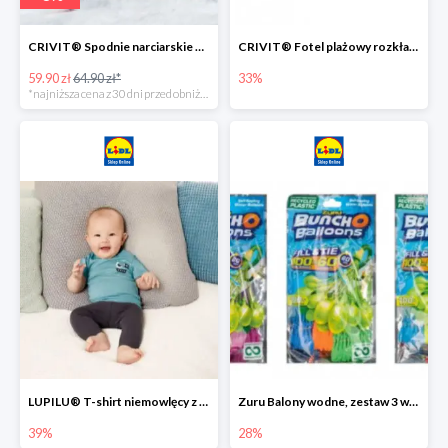
CRIVIT® Spodnie narciarskie dziewczęce
CRIVIT® Fotel plażowy rozkładany / Brodzik dziecięcy
59.90 zł
64.90 zł*
33%
*najniższa cena z 30 dni przed obniżką
LUPILU® T-shirt niemowlęcy z biobawełny -39%
Zuru Balony wodne, zestaw 3 wiązek -28%
39%
28%