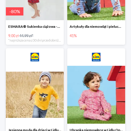
-
80
%
ESMARA® Sukienka ciążowa -79%
Artykuły dla niemowląt i pieluchy w Lidlu Online do -41%
9.00 zł
44.99 zł*
41%
*najniższa cena z 30 dni przed obniżką
Jesienna moda dla dzieci w Lidlu Online do -30%
Ubranka niemowlęce w Lidlu Online do -80%