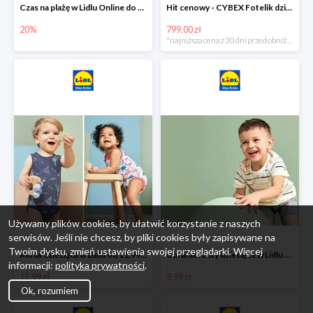
Czas na plażę w Lidlu Online do -20%
Hit cenowy - CYBEX Fotelik dziecięcy samochodowy Pallasfix grupa I-III, 9-36 kg
20%
799.00 zł
*najniższa cena z 30 dni przed obniżką
Używamy plików cookies, by ułatwić korzystanie z naszych
serwisów. Jeśli nie chcesz, by pliki cookies były zapisywane na
Twoim dysku, zmień ustawienia swojej przeglądarki. Więcej
Moda dziecięca w Lidlu od 11.99 zł
Ubrania i buty dziecięce w Lidlu Online od 9,99 zł
informacji:
polityka prywatności
.
11.99 zł
9.99 zł
Ok, rozumiem