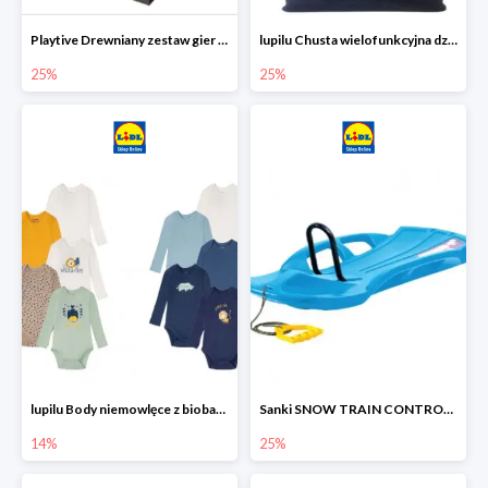
Playtive Drewniany zestaw gier 10 w 1
lupilu Chusta wielofunkcyjna dziecięca
25%
25%
lupilu Body niemowlęce z biobawełny
Sanki SNOW TRAIN CONTROL -25%
14%
25%