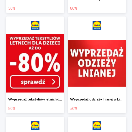
30%
80%
Wyprzedaż tekstyliów letnich dla dzieci w Lidlu Online do -80%
Wyprzedaż odzieży lnianej w Lidlu Online do -50%
80%
50%