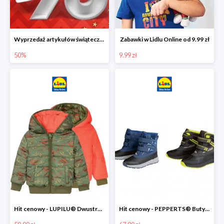
Wyprzedaż artykułów świątecznych w Lidlu Online
Zabawki w Lidlu Online od 9.99 zł
50%
9.99 zł
Hit cenowy - LUPILU® Dwustronna kurtka dziecięca z polarem
Hit cenowy - PEPPERTS® Buty zimowe chłopięce