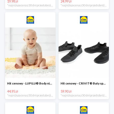
19.98 zł
24.99 zł
*najniższa cena z 30 dni przed obniżką
*najniższa cena z 30 dni przed obniżką
Hit cenowy - LUPILU® Body niemowlęce z biobawełny, z krótkim rękawem, 5 sztuk
Hit cenowy - CRIVIT® Buty sportowe chłopięce WellWalk, 1 para
44.95 zł
59.90 zł
*najniższa cena z 30 dni przed obniżką
*najniższa cena z 30 dni przed obniżką