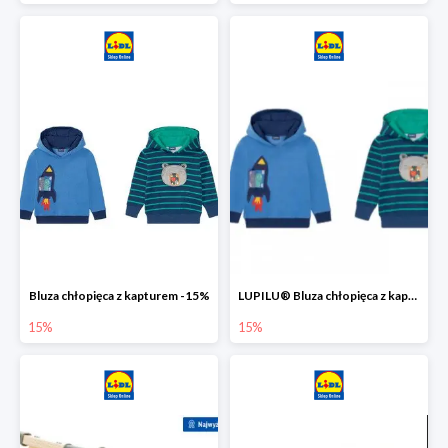
Bluza chłopięca z kapturem -15%
LUPILU® Bluza chłopięca z kapturem
15%
15%