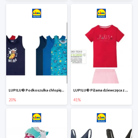
LUPILU® Podkoszulka chłopięca z bawełny -20%
LUPILU® Piżama dziewczęca z bawełny -41%
20%
41%