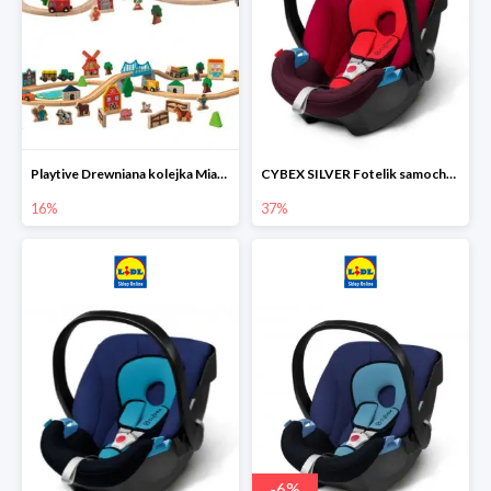
Playtive Drewniana kolejka Miasto lub Farma
CYBEX SILVER Fotelik samochodowy
16%
37%
-
6
%