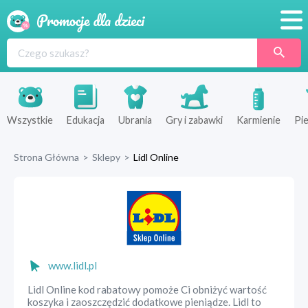
Promocje
Produkty
Sklepy
Wszystkie
Edukacja
Ubrania
Gry i zabawki
Karmienie
Pie
Blog
Strona Główna
>
Sklepy
>
Lidl Online
Wyprawka
www.lidl.pl
Lidl Online kod rabatowy pomoże Ci obniżyć wartość
koszyka i zaoszczędzić dodatkowe pieniądze. Lidl to