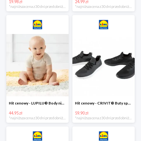
19.98 zł
24.99 zł
*najniższa cena z 30 dni przed obniżką
*najniższa cena z 30 dni przed obniżką
Hit cenowy - LUPILU® Body niemowlęce z biobawełny, z krótkim rękawem, 5 sztuk
Hit cenowy - CRIVIT® Buty sportowe chłopięce WellWalk, 1 para
44.95 zł
59.90 zł
*najniższa cena z 30 dni przed obniżką
*najniższa cena z 30 dni przed obniżką