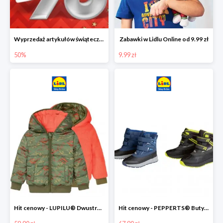
Wyprzedaż artykułów świątecznych w Lidlu Online
Zabawki w Lidlu Online od 9.99 zł
50%
9.99 zł
Hit cenowy - LUPILU® Dwustronna kurtka dziecięca z polarem
Hit cenowy - PEPPERTS® Buty zimowe chłopięce