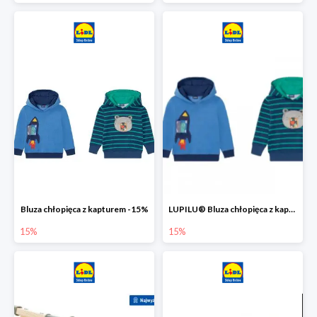
Bluza chłopięca z kapturem -15%
LUPILU® Bluza chłopięca z kapturem
15%
15%