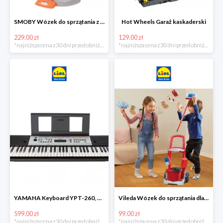
SMOBY Wózek do sprzątania z odkurzaczem
Hot Wheels Garaż kaskaderski
229.00 zł
129.00 zł
*najniższa cena z 30 dni przed obniżką
*najniższa cena z 30 dni przed obniżką
YAMAHA Keyboard YPT-260, 61 klawiszy
Vileda Wózek do sprzątania dla dzieci
599.00 zł
99.00 zł
*najniższa cena z 30 dni przed obniżką
*najniższa cena z 30 dni przed obniżką