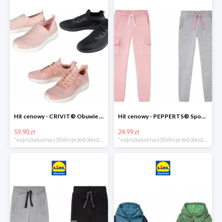
Hit cenowy - CRIVIT® Obuwie dziewczęce sportowe i na co dzień, 1 para
Hit cenowy - PEPPERTS® Spodnie dresowe dziewczęce, 1 para
59.90 zł
24.99 zł
*najniższa cena z 30 dni przed obniżką
*najniższa cena z 30 dni przed obniżką