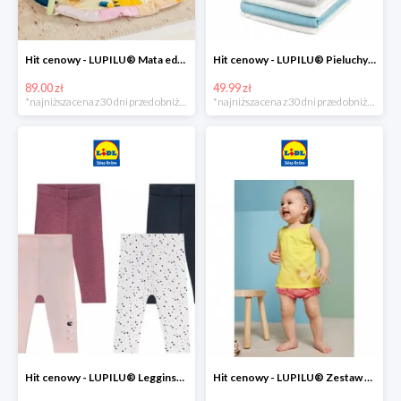
Hit cenowy - LUPILU® Mata edukacyjna dla niemowląt, 1 sztuka
Hit cenowy - LUPILU® Pieluchy tetrowe 80x80 cm, z biobawełny, 5 sztuk
89.00 zł
49.99 zł
*najniższa cena z 30 dni przed obniżką
*najniższa cena z 30 dni przed obniżką
Hit cenowy - LUPILU® Legginsy niemowlęce z biobawełną, 2 pary
Hit cenowy - LUPILU® Zestaw dziecięcy z biobawełny (body + koszulka + spodenki), 1 komplet