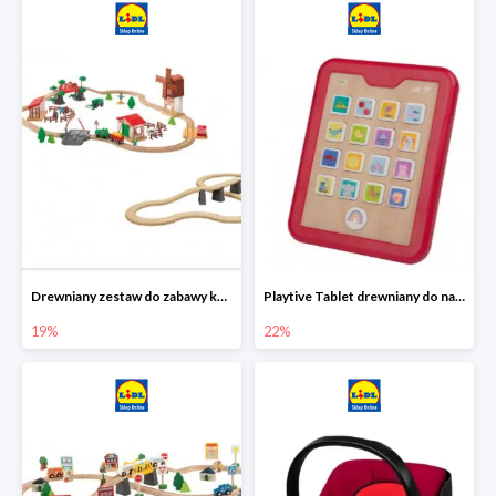
Drewniany zestaw do zabawy kolejką - farma i wiadukt
Playtive Tablet drewniany do nauki, interaktywny
19%
22%