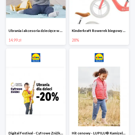
Ubrania i akcesoria dziecięce w Lidlu Online od 14,99 zł
Kinderkraft Rowerek biegowy Fly
14.99 zł
28%
Digital Festival - Cyfrowe Zniżki Ubrania dla dzieci w Lidlu -20%
Hit cenowy - LUPILU® Kamizelka pikowana dziewczęca