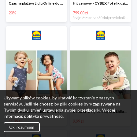
Czas na plażę w Lidlu Online do -20%
Hit cenowy - CYBEX Fotelik dziecięcy samochodowy Pallasfix grupa I-III, 9-36 kg
20%
799.00 zł
*najniższa cena z 30 dni przed obniżką
Używamy plików cookies, by ułatwić korzystanie z naszych
serwisów. Jeśli nie chcesz, by pliki cookies były zapisywane na
Twoim dysku, zmień ustawienia swojej przeglądarki. Więcej
Moda dziecięca w Lidlu od 11.99 zł
Ubrania i buty dziecięce w Lidlu Online od 9,99 zł
informacji:
polityka prywatności
.
11.99 zł
9.99 zł
Ok, rozumiem