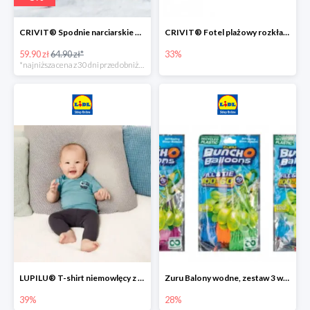
CRIVIT® Spodnie narciarskie dziewczęce
CRIVIT® Fotel plażowy rozkładany / Brodzik dziecięcy
59.90 zł
64.90 zł*
33%
*najniższa cena z 30 dni przed obniżką
LUPILU® T-shirt niemowlęcy z biobawełny -39%
Zuru Balony wodne, zestaw 3 wiązek -28%
39%
28%