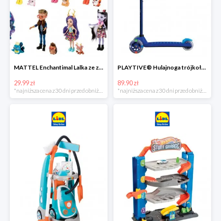
MATTEL Enchantimal Lalka ze zwierzątkiem
PLAYTIVE® Hulajnoga trójkołowa Tri Scooter z diodami LED
29.99 zł
89.90 zł
*najniższa cena z 30 dni przed obniżką
*najniższa cena z 30 dni przed obniżką