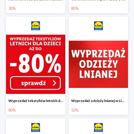
30%
80%
Wyprzedaż tekstyliów letnich dla dzieci w Lidlu Online do -80%
Wyprzedaż odzieży lnianej w Lidlu Online do -50%
80%
50%