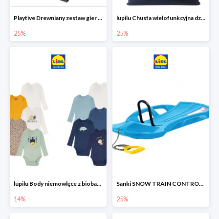
Playtive Drewniany zestaw gier 10 w 1
lupilu Chusta wielofunkcyjna dziecięca
25%
25%
lupilu Body niemowlęce z biobawełny
Sanki SNOW TRAIN CONTROL -25%
14%
25%