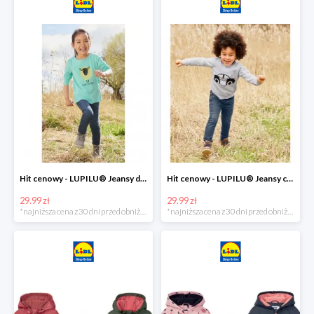
Hit cenowy - LUPILU® Jeansy dziewczęce slim fit
Hit cenowy - LUPILU® Jeansy chłopięce slim fit
29.99 zł
29.99 zł
*najniższa cena z 30 dni przed obniżką
*najniższa cena z 30 dni przed obniżką