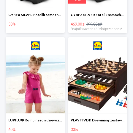
CYBEX SILVER Fotelik samochodowy -30%
CYBEX SILVER Fotelik samochodowy + dostawa gratis!
30%
469.00 zł
499.00 zł*
*najniższa cena z 30 dni przed obniżką
LUPILU® Kombinezon dziewczęcy z bawełny
PLAYTIVE® Drewniany zestaw gier 10 w 1
60%
30%