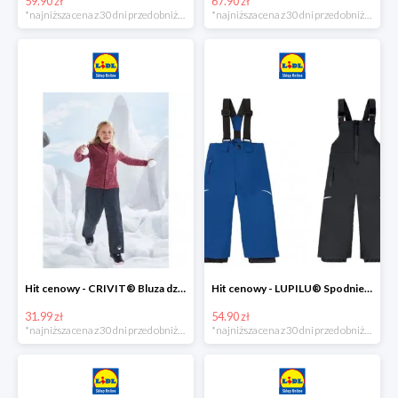
59.90 zł
67.90 zł
*najniższa cena z 30 dni przed obniżką
*najniższa cena z 30 dni przed obniżką
Hit cenowy - CRIVIT® Bluza dziewczęca z polaru
Hit cenowy - LUPILU® Spodnie narciarskie chłopięce
31.99 zł
54.90 zł
*najniższa cena z 30 dni przed obniżką
*najniższa cena z 30 dni przed obniżką