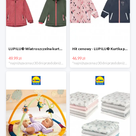
LUPILU® Wiatroszczelna kurtka dziecięca softshell, 1 sztuka
Hit cenowy - LUPILU® Kurtka przeciwdeszczowa dziewczęca, 1 sztuka
49.99 zł
46.99 zł
*najniższa cena z 30 dni przed obniżką
*najniższa cena z 30 dni przed obniżką