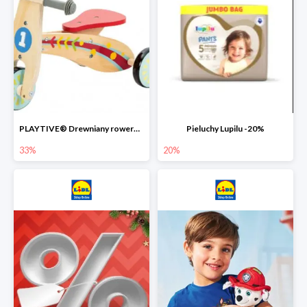
PLAYTIVE® Drewniany rowerek biegowy -33%
Pieluchy Lupilu -20%
33%
20%