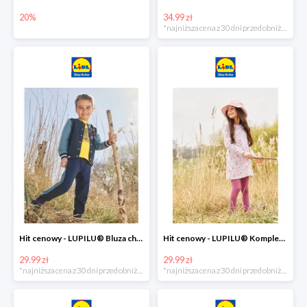
20%
34.99 zł
*najniższa cena z 30 dni przed obniżką
Hit cenowy - LUPILU® Bluza chłopięca w stylu college
Hit cenowy - LUPILU® Komplet dziewczęcy (sukienka + legginsy)
29.99 zł
29.99 zł
*najniższa cena z 30 dni przed obniżką
*najniższa cena z 30 dni przed obniżką