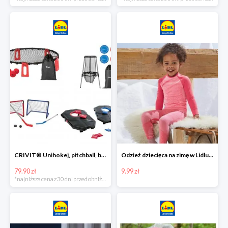
CRIVIT® Unihokej, pitchball, bean bag lub disc golf
Odzież dziecięca na zimę w Lidlu Online od 9,99 zł
79.90 zł
9.99 zł
*najniższa cena z 30 dni przed obniżką