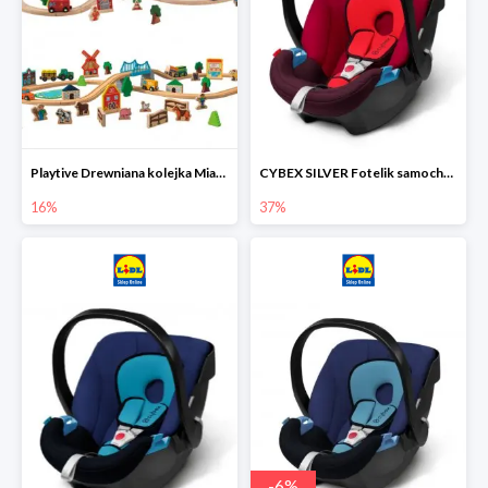
Playtive Drewniana kolejka Miasto lub Farma
CYBEX SILVER Fotelik samochodowy
16%
37%
-
6
%