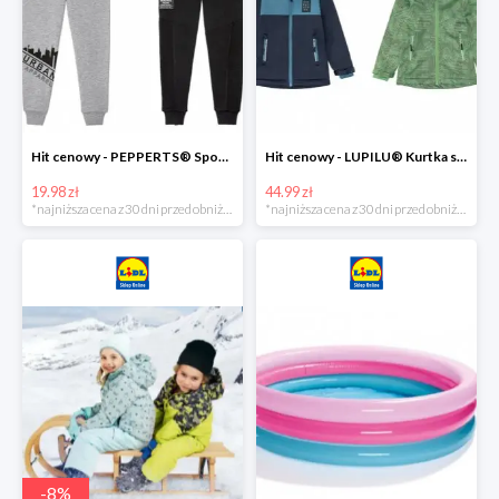
Hit cenowy - PEPPERTS® Spodnie dresowe chłopięce, 1 para
Hit cenowy - LUPILU® Kurtka softshell chłopięca, 1 sztuka
19.98 zł
44.99 zł
*najniższa cena z 30 dni przed obniżką
*najniższa cena z 30 dni przed obniżką
-
8
%