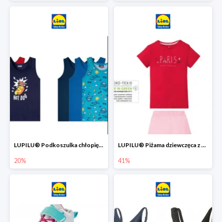
LUPILU® Podkoszulka chłopięca z bawełny -20%
LUPILU® Piżama dziewczęca z bawełny -41%
20%
41%