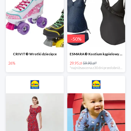
-
50
%
CRIVIT® Wrotki dziecięce
ESMARA® Kostium kąpielowy ciążowy lub tankini ciążowe -50%
26%
29.95 zł
59.90 zł*
*najniższa cena z 30 dni przed obniżką