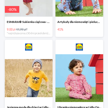
-
80
%
ESMARA® Sukienka ciążowa -79%
Artykuły dla niemowląt i pieluchy w Lidlu Online do -41%
9.00 zł
44.99 zł*
41%
*najniższa cena z 30 dni przed obniżką
Jesienna moda dla dzieci w Lidlu Online do -30%
Ubranka niemowlęce w Lidlu Online do -80%