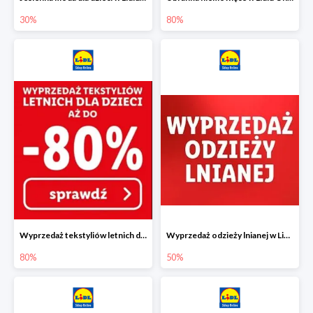
30%
80%
Wyprzedaż tekstyliów letnich dla dzieci w Lidlu Online do -80%
Wyprzedaż odzieży lnianej w Lidlu Online do -50%
80%
50%