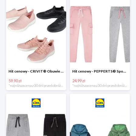
Hit cenowy - CRIVIT® Obuwie dziewczęce sportowe i na co dzień, 1 para
Hit cenowy - PEPPERTS® Spodnie dresowe dziewczęce, 1 para
59.90 zł
24.99 zł
*najniższa cena z 30 dni przed obniżką
*najniższa cena z 30 dni przed obniżką