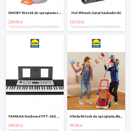
SMOBY Wózek do sprzątania z odkurzaczem
Hot Wheels Garaż kaskaderski
229.00 zł
129.00 zł
*najniższa cena z 30 dni przed obniżką
*najniższa cena z 30 dni przed obniżką
YAMAHA Keyboard YPT-260, 61 klawiszy
Vileda Wózek do sprzątania dla dzieci
599.00 zł
99.00 zł
*najniższa cena z 30 dni przed obniżką
*najniższa cena z 30 dni przed obniżką