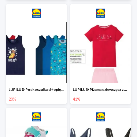
LUPILU® Podkoszulka chłopięca z bawełny -20%
LUPILU® Piżama dziewczęca z bawełny -41%
20%
41%