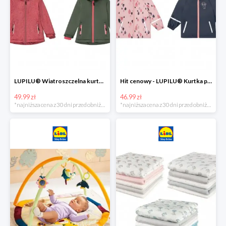
LUPILU® Wiatroszczelna kurtka dziecięca softshell, 1 sztuka
Hit cenowy - LUPILU® Kurtka przeciwdeszczowa dziewczęca, 1 sztuka
49.99 zł
46.99 zł
*najniższa cena z 30 dni przed obniżką
*najniższa cena z 30 dni przed obniżką