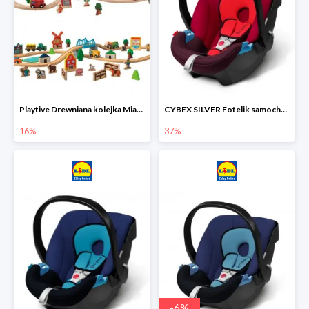
Playtive Drewniana kolejka Miasto lub Farma
CYBEX SILVER Fotelik samochodowy
16%
37%
-
6
%