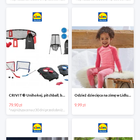
CRIVIT® Unihokej, pitchball, bean bag lub disc golf
Odzież dziecięca na zimę w Lidlu Online od 9,99 zł
79.90 zł
9.99 zł
*najniższa cena z 30 dni przed obniżką