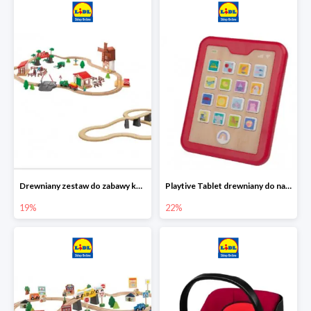
Drewniany zestaw do zabawy kolejką - farma i wiadukt
Playtive Tablet drewniany do nauki, interaktywny
19%
22%