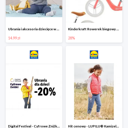
Ubrania i akcesoria dziecięce w Lidlu Online od 14,99 zł
Kinderkraft Rowerek biegowy Fly
14.99 zł
28%
Digital Festival - Cyfrowe Zniżki Ubrania dla dzieci w Lidlu -20%
Hit cenowy - LUPILU® Kamizelka pikowana dziewczęca