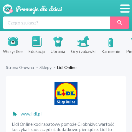
Promocje
Produkty
Sklepy
Wszystkie
Edukacja
Ubrania
Gry i zabawki
Karmienie
Pie
Blog
Strona Główna
>
Sklepy
>
Lidl Online
Wyprawka
www.lidl.pl
Lidl Online kod rabatowy pomoże Ci obniżyć wartość
koszyka i zaoszczędzić dodatkowe pieniądze. Lidl to