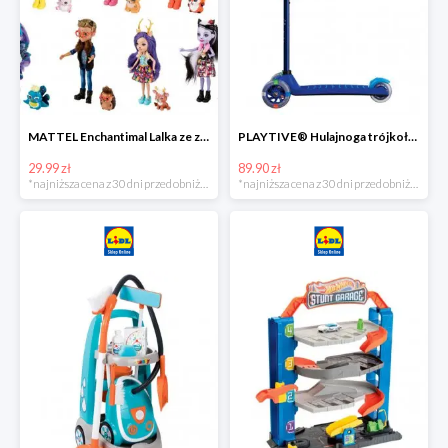
MATTEL Enchantimal Lalka ze zwierzątkiem
PLAYTIVE® Hulajnoga trójkołowa Tri Scooter z diodami LED
29.99 zł
89.90 zł
*najniższa cena z 30 dni przed obniżką
*najniższa cena z 30 dni przed obniżką