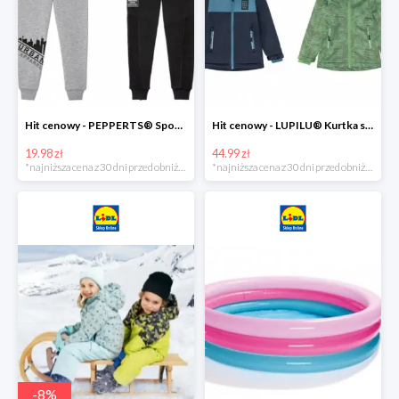
Hit cenowy - PEPPERTS® Spodnie dresowe chłopięce, 1 para
Hit cenowy - LUPILU® Kurtka softshell chłopięca, 1 sztuka
19.98 zł
44.99 zł
*najniższa cena z 30 dni przed obniżką
*najniższa cena z 30 dni przed obniżką
-
8
%