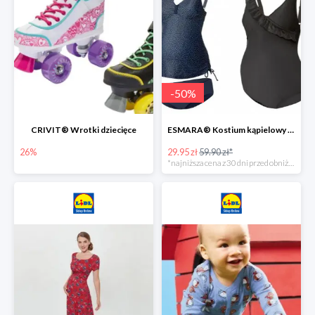
-
50
%
CRIVIT® Wrotki dziecięce
ESMARA® Kostium kąpielowy ciążowy lub tankini ciążowe -50%
26%
29.95 zł
59.90 zł*
*najniższa cena z 30 dni przed obniżką