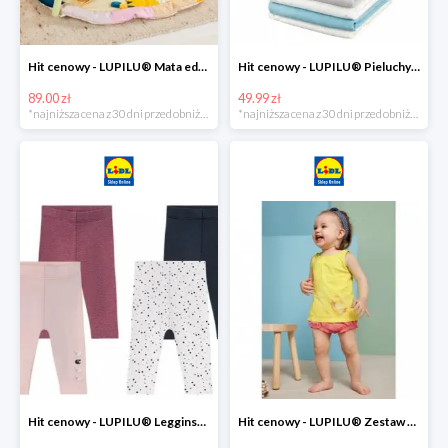
Hit cenowy - LUPILU® Mata edukacyjna dla niemowląt, 1 sztuka
Hit cenowy - LUPILU® Pieluchy tetrowe 80x80 cm, z biobawełny, 5 sztuk
89.00 zł
49.99 zł
*najniższa cena z 30 dni przed obniżką
*najniższa cena z 30 dni przed obniżką
Hit cenowy - LUPILU® Legginsy niemowlęce z biobawełną, 2 pary
Hit cenowy - LUPILU® Zestaw dziecięcy z biobawełny (body + koszulka + spodenki), 1 komplet