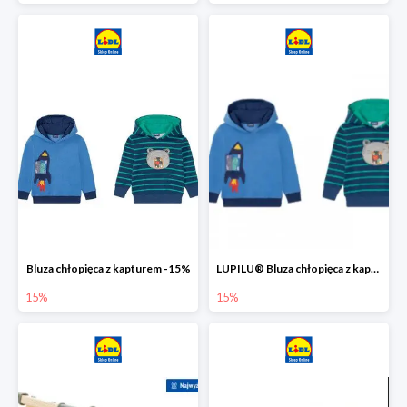
Bluza chłopięca z kapturem -15%
LUPILU® Bluza chłopięca z kapturem
15%
15%