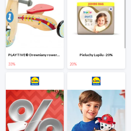
PLAYTIVE® Drewniany rowerek biegowy -33%
Pieluchy Lupilu -20%
33%
20%