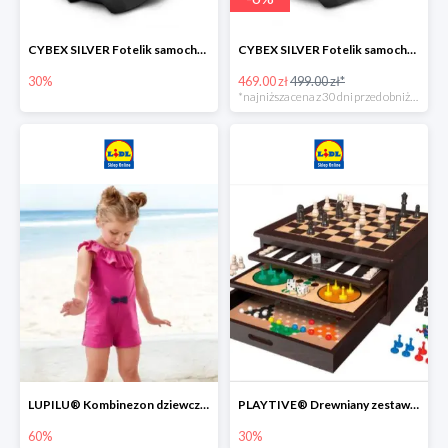
CYBEX SILVER Fotelik samochodowy -30%
CYBEX SILVER Fotelik samochodowy + dostawa gratis!
30%
469.00 zł
499.00 zł*
*najniższa cena z 30 dni przed obniżką
LUPILU® Kombinezon dziewczęcy z bawełny
PLAYTIVE® Drewniany zestaw gier 10 w 1
60%
30%