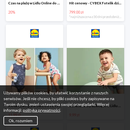
Czas na plażę w Lidlu Online do -20%
Hit cenowy - CYBEX Fotelik dziecięcy samochodowy Pallasfix grupa I-III, 9-36 kg
20%
799.00 zł
*najniższa cena z 30 dni przed obniżką
Używamy plików cookies, by ułatwić korzystanie z naszych
serwisów. Jeśli nie chcesz, by pliki cookies były zapisywane na
Twoim dysku, zmień ustawienia swojej przeglądarki. Więcej
Moda dziecięca w Lidlu od 11.99 zł
Ubrania i buty dziecięce w Lidlu Online od 9,99 zł
informacji:
polityka prywatności
.
11.99 zł
9.99 zł
Ok, rozumiem