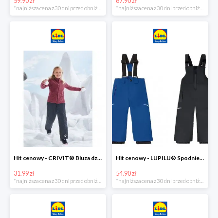
59.90 zł
67.90 zł
*najniższa cena z 30 dni przed obniżką
*najniższa cena z 30 dni przed obniżką
Hit cenowy - CRIVIT® Bluza dziewczęca z polaru
Hit cenowy - LUPILU® Spodnie narciarskie chłopięce
31.99 zł
54.90 zł
*najniższa cena z 30 dni przed obniżką
*najniższa cena z 30 dni przed obniżką