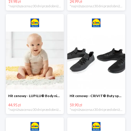
19.98 zł
24.99 zł
*najniższa cena z 30 dni przed obniżką
*najniższa cena z 30 dni przed obniżką
Hit cenowy - LUPILU® Body niemowlęce z biobawełny, z krótkim rękawem, 5 sztuk
Hit cenowy - CRIVIT® Buty sportowe chłopięce WellWalk, 1 para
44.95 zł
59.90 zł
*najniższa cena z 30 dni przed obniżką
*najniższa cena z 30 dni przed obniżką