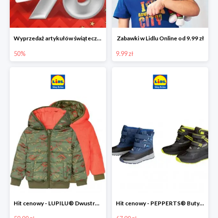
Wyprzedaż artykułów świątecznych w Lidlu Online
Zabawki w Lidlu Online od 9.99 zł
50%
9.99 zł
Hit cenowy - LUPILU® Dwustronna kurtka dziecięca z polarem
Hit cenowy - PEPPERTS® Buty zimowe chłopięce