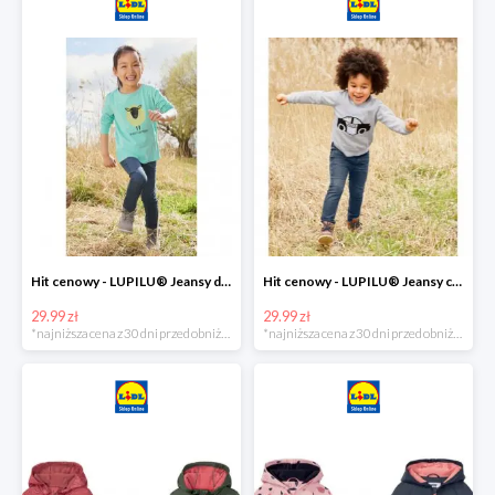
Hit cenowy - LUPILU® Jeansy dziewczęce slim fit
Hit cenowy - LUPILU® Jeansy chłopięce slim fit
29.99 zł
29.99 zł
*najniższa cena z 30 dni przed obniżką
*najniższa cena z 30 dni przed obniżką