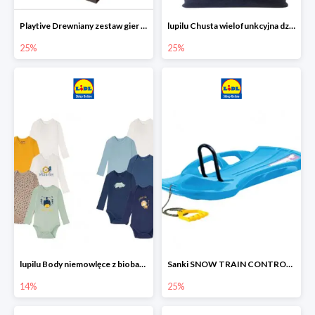
Playtive Drewniany zestaw gier 10 w 1
lupilu Chusta wielofunkcyjna dziecięca
25%
25%
lupilu Body niemowlęce z biobawełny
Sanki SNOW TRAIN CONTROL -25%
14%
25%