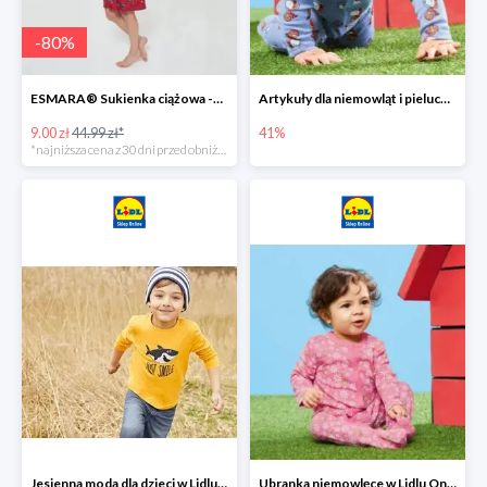
-
80
%
ESMARA® Sukienka ciążowa -79%
Artykuły dla niemowląt i pieluchy w Lidlu Online do -41%
9.00 zł
44.99 zł*
41%
*najniższa cena z 30 dni przed obniżką
Jesienna moda dla dzieci w Lidlu Online do -30%
Ubranka niemowlęce w Lidlu Online do -80%