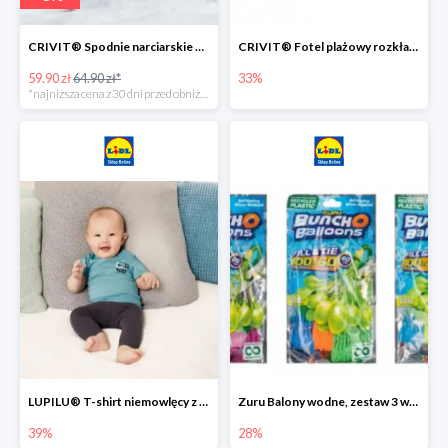
CRIVIT® Spodnie narciarskie dziewczęce
CRIVIT® Fotel plażowy rozkładany / Brodzik dziecięcy
59.90 zł
64.90 zł*
33%
*najniższa cena z 30 dni przed obniżką
LUPILU® T-shirt niemowlęcy z biobawełny -39%
Zuru Balony wodne, zestaw 3 wiązek -28%
39%
28%