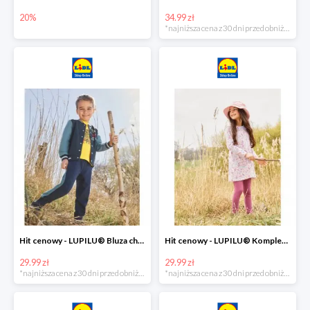
20%
34.99 zł
*najniższa cena z 30 dni przed obniżką
Hit cenowy - LUPILU® Bluza chłopięca w stylu college
Hit cenowy - LUPILU® Komplet dziewczęcy (sukienka + legginsy)
29.99 zł
29.99 zł
*najniższa cena z 30 dni przed obniżką
*najniższa cena z 30 dni przed obniżką