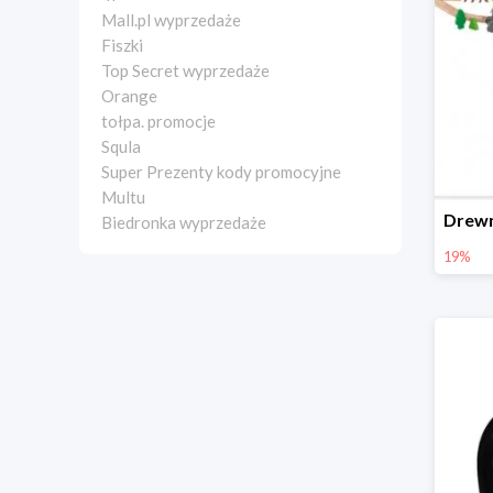
Mall.pl wyprzedaże
Fiszki
Top Secret wyprzedaże
Orange
tołpa. promocje
Squla
Super Prezenty kody promocyjne
Multu
Biedronka wyprzedaże
19%