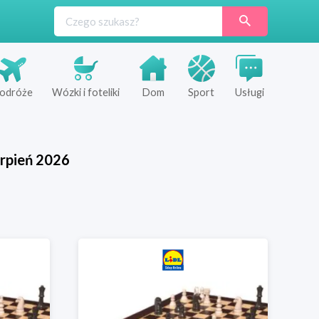
odróże
Wózki i foteliki
Dom
Sport
Usługi
rpień
2026