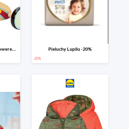
PLAYTIVE® Drewniany rowerek biegowy -33%
Pieluchy Lupilu -20%
20%