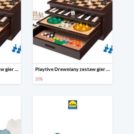
Playtive Drewniany zestaw gier 10 w 1
Playtive Drewniany zestaw gier 10 w 1
25%