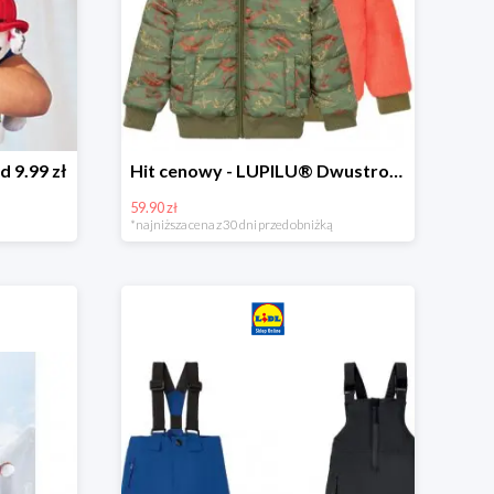
d 9.99 zł
Hit cenowy - LUPILU® Dwustronna kurtka dziecięca z polarem
59.90 zł
*najniższa cena z 30 dni przed obniżką