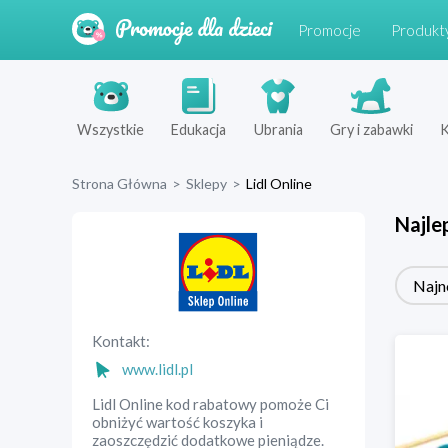
Promocje
Produkt
Wszystkie
Edukacja
Ubrania
Gry i zabawki
K
Strona Główna
>
Sklepy
>
Lidl Online
Najle
Najn
Kontakt:
www.lidl.pl
Lidl Online kod rabatowy pomoże Ci
obniżyć wartość koszyka i
zaoszczędzić dodatkowe pieniądze.