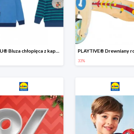
LUPILU® Bluza chłopięca z kapturem
33%