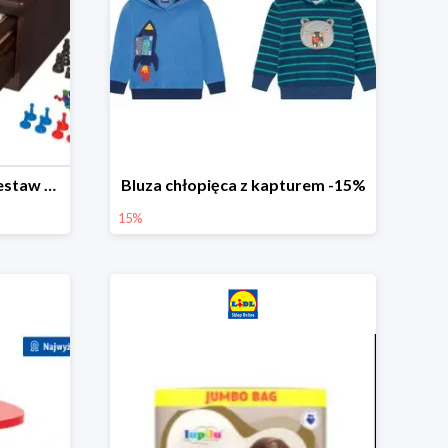
PLAYTIVE® Drewniany zestaw gier 10 w 1
Bluza chłopięca z kapturem -15%
15%