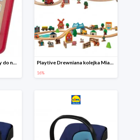
Playtive Tablet drewniany do nauki, interaktywny
Playtive Drewniana kolejka Miasto lub Farma
16%