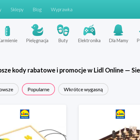
y
Sklepy
Blog
Wyprawka
armienie
Pielęgnacja
Buty
Elektronika
Dla Mamy
P
psze kody rabatowe i promocje w
Lidl Online
—
Sie
owsze
Popularne
Wkrótce wygasną