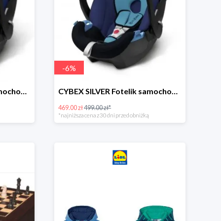
-
6
%
CYBEX SILVER Fotelik samochodowy -30%
CYBEX SILVER Fotelik samochodowy + dostawa gratis!
469.00 zł
499.00 zł*
*najniższa cena z 30 dni przed obniżką