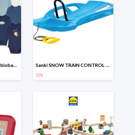
lupilu Body niemowlęce z biobawełny
Sanki SNOW TRAIN CONTROL -25%
25%