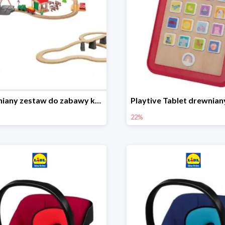
Drewniany zestaw do zabawy kolejką - farma i wiadukt
22%