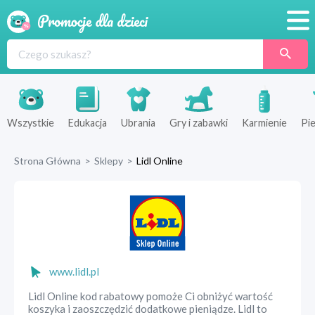
Promocje
Produkty
Sklepy
Wszystkie
Edukacja
Ubrania
Gry i zabawki
Karmienie
Pie
Blog
Strona Główna
>
Sklepy
>
Lidl Online
Wyprawka
www.lidl.pl
Lidl Online kod rabatowy pomoże Ci obniżyć wartość
koszyka i zaoszczędzić dodatkowe pieniądze. Lidl to