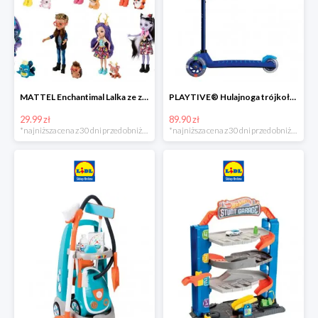
MATTEL Enchantimal Lalka ze zwierzątkiem
PLAYTIVE® Hulajnoga trójkołowa Tri Scooter z diodami LED
29.99 zł
89.90 zł
*najniższa cena z 30 dni przed obniżką
*najniższa cena z 30 dni przed obniżką