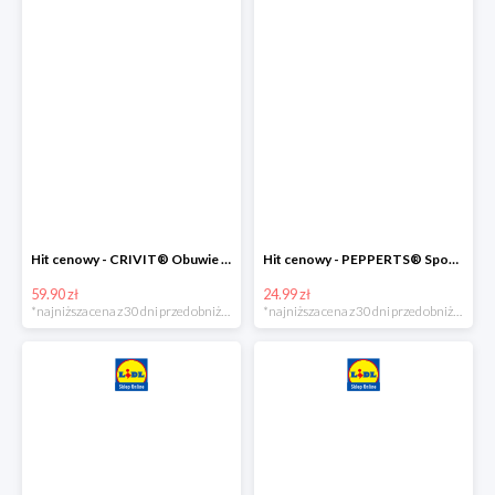
Hit cenowy - CRIVIT® Obuwie dziewczęce sportowe i na co dzień, 1 para
Hit cenowy - PEPPERTS® Spodnie dresowe dziewczęce, 1 para
59.90 zł
24.99 zł
*najniższa cena z 30 dni przed obniżką
*najniższa cena z 30 dni przed obniżką