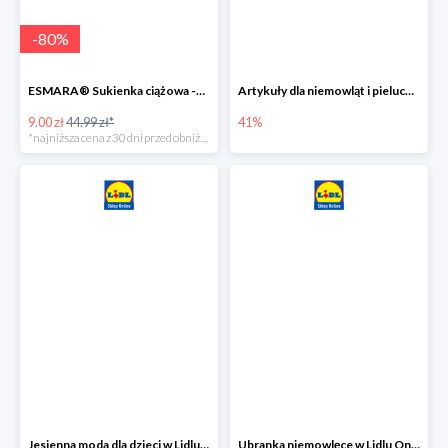
-
80
%
ESMARA® Sukienka ciążowa -79%
Artykuły dla niemowląt i pieluchy w Lidlu Online do -41%
9.00 zł
44.99 zł*
41%
*najniższa cena z 30 dni przed obniżką
Jesienna moda dla dzieci w Lidlu Online do -30%
Ubranka niemowlęce w Lidlu Online do -80%