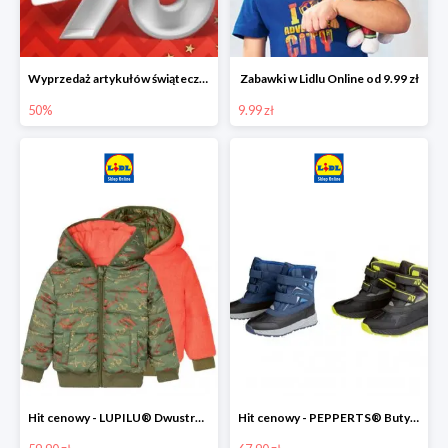
Wyprzedaż artykułów świątecznych w Lidlu Online
Zabawki w Lidlu Online od 9.99 zł
50%
9.99 zł
Hit cenowy - LUPILU® Dwustronna kurtka dziecięca z polarem
Hit cenowy - PEPPERTS® Buty zimowe chłopięce