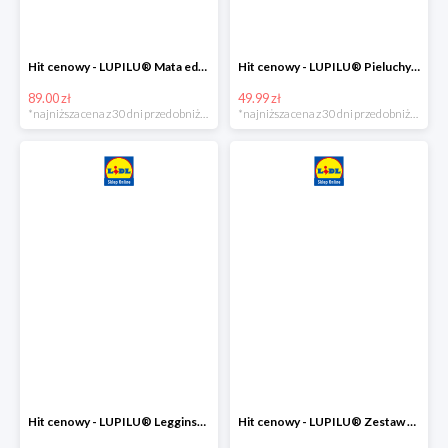
Hit cenowy - LUPILU® Mata edukacyjna dla niemowląt, 1 sztuka
Hit cenowy - LUPILU® Pieluchy tetrowe 80x80 cm, z biobawełny, 5 sztuk
89.00 zł
49.99 zł
*najniższa cena z 30 dni przed obniżką
*najniższa cena z 30 dni przed obniżką
Hit cenowy - LUPILU® Legginsy niemowlęce z biobawełną, 2 pary
Hit cenowy - LUPILU® Zestaw dziecięcy z biobawełny (body + koszulka + spodenki), 1 komplet