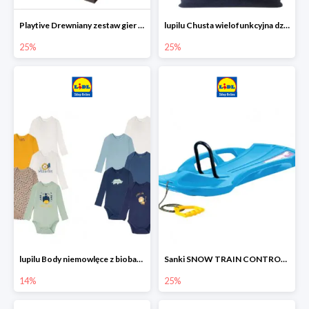
Playtive Drewniany zestaw gier 10 w 1
lupilu Chusta wielofunkcyjna dziecięca
25%
25%
lupilu Body niemowlęce z biobawełny
Sanki SNOW TRAIN CONTROL -25%
14%
25%