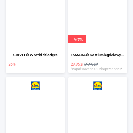
-
50
%
CRIVIT® Wrotki dziecięce
ESMARA® Kostium kąpielowy ciążowy lub tankini ciążowe -50%
26%
29.95 zł
59.90 zł*
*najniższa cena z 30 dni przed obniżką