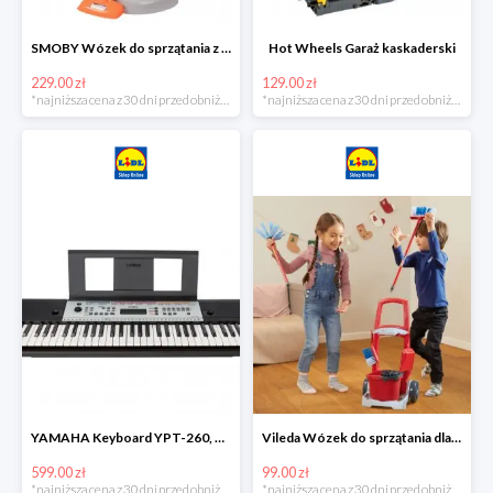
SMOBY Wózek do sprzątania z odkurzaczem
Hot Wheels Garaż kaskaderski
229.00 zł
129.00 zł
*najniższa cena z 30 dni przed obniżką
*najniższa cena z 30 dni przed obniżką
YAMAHA Keyboard YPT-260, 61 klawiszy
Vileda Wózek do sprzątania dla dzieci
599.00 zł
99.00 zł
*najniższa cena z 30 dni przed obniżką
*najniższa cena z 30 dni przed obniżką