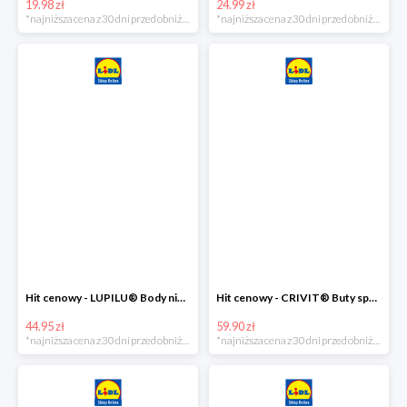
19.98 zł
24.99 zł
*najniższa cena z 30 dni przed obniżką
*najniższa cena z 30 dni przed obniżką
Hit cenowy - LUPILU® Body niemowlęce z biobawełny, z krótkim rękawem, 5 sztuk
Hit cenowy - CRIVIT® Buty sportowe chłopięce WellWalk, 1 para
44.95 zł
59.90 zł
*najniższa cena z 30 dni przed obniżką
*najniższa cena z 30 dni przed obniżką