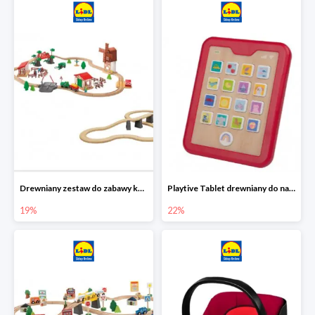
Drewniany zestaw do zabawy kolejką - farma i wiadukt
Playtive Tablet drewniany do nauki, interaktywny
19%
22%