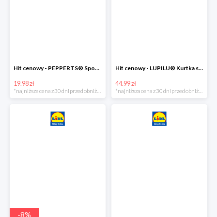
Hit cenowy - PEPPERTS® Spodnie dresowe chłopięce, 1 para
Hit cenowy - LUPILU® Kurtka softshell chłopięca, 1 sztuka
19.98 zł
44.99 zł
*najniższa cena z 30 dni przed obniżką
*najniższa cena z 30 dni przed obniżką
-
8
%