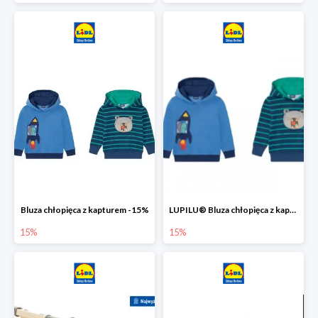
Bluza chłopięca z kapturem -15%
LUPILU® Bluza chłopięca z kapturem
15%
15%