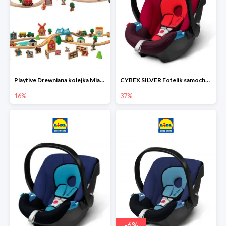
Playtive Drewniana kolejka Miasto lub Farma
CYBEX SILVER Fotelik samochodowy
16%
37%
-
6
%