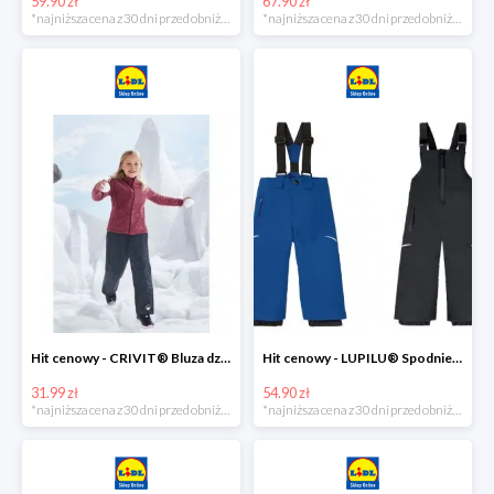
59.90 zł
67.90 zł
*najniższa cena z 30 dni przed obniżką
*najniższa cena z 30 dni przed obniżką
Hit cenowy - CRIVIT® Bluza dziewczęca z polaru
Hit cenowy - LUPILU® Spodnie narciarskie chłopięce
31.99 zł
54.90 zł
*najniższa cena z 30 dni przed obniżką
*najniższa cena z 30 dni przed obniżką