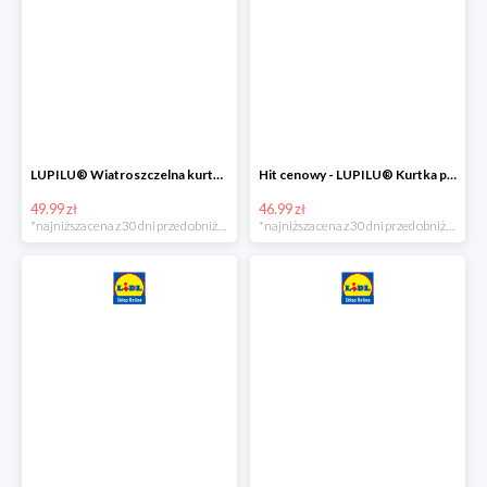
LUPILU® Wiatroszczelna kurtka dziecięca softshell, 1 sztuka
Hit cenowy - LUPILU® Kurtka przeciwdeszczowa dziewczęca, 1 sztuka
49.99 zł
46.99 zł
*najniższa cena z 30 dni przed obniżką
*najniższa cena z 30 dni przed obniżką