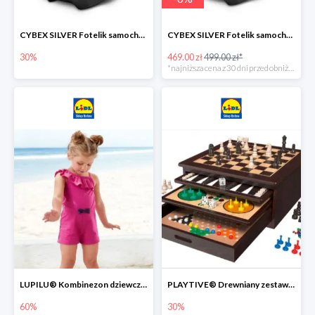
CYBEX SILVER Fotelik samochodowy -30%
CYBEX SILVER Fotelik samochodowy + dostawa gratis!
30%
469.00 zł
499.00 zł*
*najniższa cena z 30 dni przed obniżką
LUPILU® Kombinezon dziewczęcy z bawełny
PLAYTIVE® Drewniany zestaw gier 10 w 1
60%
30%