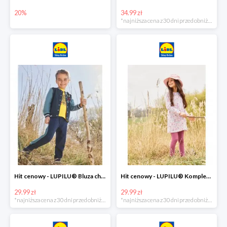
20%
34.99 zł
*najniższa cena z 30 dni przed obniżką
Hit cenowy - LUPILU® Bluza chłopięca w stylu college
Hit cenowy - LUPILU® Komplet dziewczęcy (sukienka + legginsy)
29.99 zł
29.99 zł
*najniższa cena z 30 dni przed obniżką
*najniższa cena z 30 dni przed obniżką