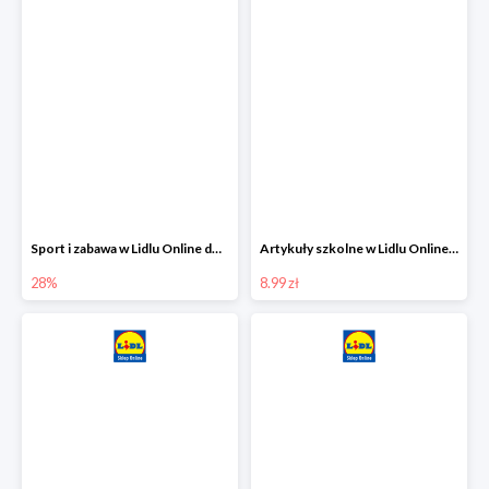
Sport i zabawa w Lidlu Online do -28%
Artykuły szkolne w Lidlu Online od 8,99 zł
28%
8.99 zł