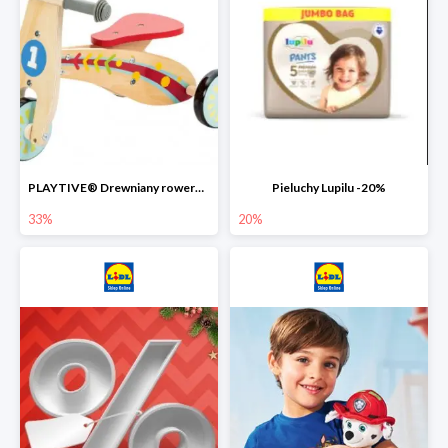
PLAYTIVE® Drewniany rowerek biegowy -33%
Pieluchy Lupilu -20%
33%
20%