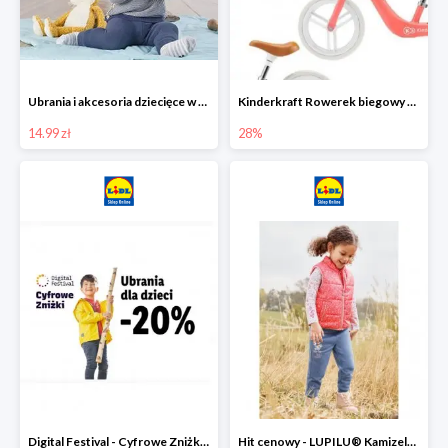
Ubrania i akcesoria dziecięce w Lidlu Online od 14,99 zł
Kinderkraft Rowerek biegowy Fly
14.99 zł
28%
Digital Festival - Cyfrowe Zniżki Ubrania dla dzieci w Lidlu -20%
Hit cenowy - LUPILU® Kamizelka pikowana dziewczęca