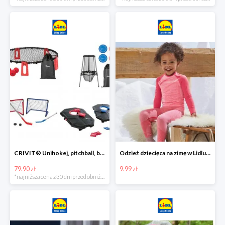
CRIVIT® Unihokej, pitchball, bean bag lub disc golf
Odzież dziecięca na zimę w Lidlu Online od 9,99 zł
79.90 zł
9.99 zł
*najniższa cena z 30 dni przed obniżką