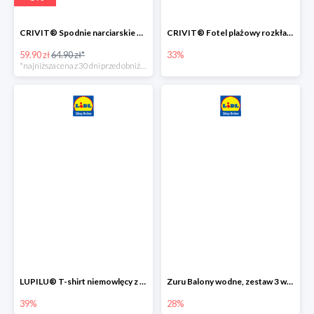
CRIVIT® Spodnie narciarskie dziewczęce
CRIVIT® Fotel plażowy rozkładany / Brodzik dziecięcy
59.90 zł
64.90 zł*
33%
*najniższa cena z 30 dni przed obniżką
LUPILU® T-shirt niemowlęcy z biobawełny -39%
Zuru Balony wodne, zestaw 3 wiązek -28%
39%
28%