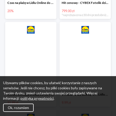
Czas na plażę w Lidlu Online do -20%
Hit cenowy - CYBEX Fotelik dziecięcy samochodowy Pallasfix grupa I-III, 9-36 kg
20%
799.00 zł
*najniższa cena z 30 dni przed obniżką
Używamy plików cookies, by ułatwić korzystanie z naszych
serwisów. Jeśli nie chcesz, by pliki cookies były zapisywane na
Twoim dysku, zmień ustawienia swojej przeglądarki. Więcej
Moda dziecięca w Lidlu od 11.99 zł
Ubrania i buty dziecięce w Lidlu Online od 9,99 zł
informacji:
polityka prywatności
.
11.99 zł
9.99 zł
Ok, rozumiem