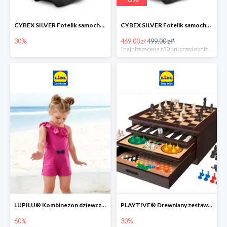
CYBEX SILVER Fotelik samochodowy -30%
CYBEX SILVER Fotelik samochodowy + dostawa gratis!
30%
469.00 zł
499.00 zł*
*najniższa cena z 30 dni przed obniżką
LUPILU® Kombinezon dziewczęcy z bawełny
PLAYTIVE® Drewniany zestaw gier 10 w 1
60%
30%