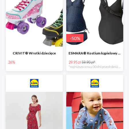
-
50
%
CRIVIT® Wrotki dziecięce
ESMARA® Kostium kąpielowy ciążowy lub tankini ciążowe -50%
26%
29.95 zł
59.90 zł*
*najniższa cena z 30 dni przed obniżką