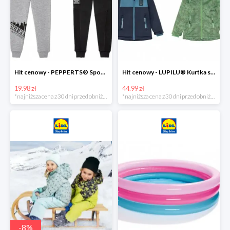
Hit cenowy - PEPPERTS® Spodnie dresowe chłopięce, 1 para
Hit cenowy - LUPILU® Kurtka softshell chłopięca, 1 sztuka
19.98 zł
44.99 zł
*najniższa cena z 30 dni przed obniżką
*najniższa cena z 30 dni przed obniżką
-
8
%