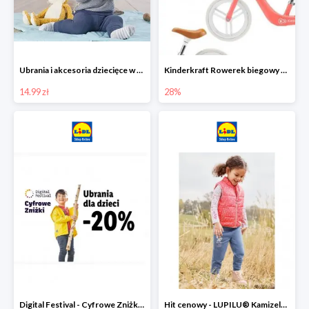
Ubrania i akcesoria dziecięce w Lidlu Online od 14,99 zł
Kinderkraft Rowerek biegowy Fly
14.99 zł
28%
Digital Festival - Cyfrowe Zniżki Ubrania dla dzieci w Lidlu -20%
Hit cenowy - LUPILU® Kamizelka pikowana dziewczęca