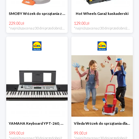
SMOBY Wózek do sprzątania z odkurzaczem
Hot Wheels Garaż kaskaderski
229.00 zł
129.00 zł
*najniższa cena z 30 dni przed obniżką
*najniższa cena z 30 dni przed obniżką
YAMAHA Keyboard YPT-260, 61 klawiszy
Vileda Wózek do sprzątania dla dzieci
599.00 zł
99.00 zł
*najniższa cena z 30 dni przed obniżką
*najniższa cena z 30 dni przed obniżką