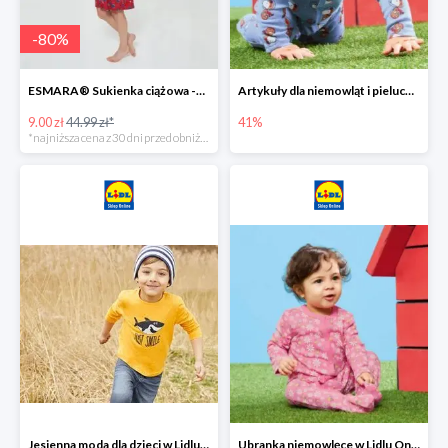
-
80
%
ESMARA® Sukienka ciążowa -79%
Artykuły dla niemowląt i pieluchy w Lidlu Online do -41%
9.00 zł
44.99 zł*
41%
*najniższa cena z 30 dni przed obniżką
Jesienna moda dla dzieci w Lidlu Online do -30%
Ubranka niemowlęce w Lidlu Online do -80%