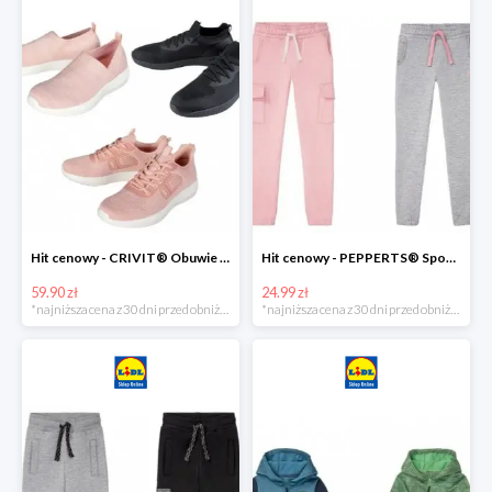
Hit cenowy - CRIVIT® Obuwie dziewczęce sportowe i na co dzień, 1 para
Hit cenowy - PEPPERTS® Spodnie dresowe dziewczęce, 1 para
59.90 zł
24.99 zł
*najniższa cena z 30 dni przed obniżką
*najniższa cena z 30 dni przed obniżką