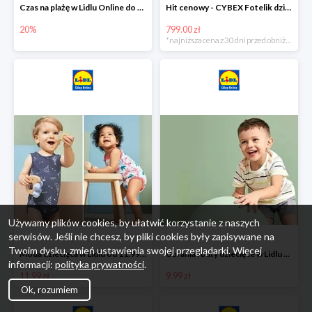
Czas na plażę w Lidlu Online do -20%
Hit cenowy - CYBEX Fotelik dziecięcy samochodowy Pallasfix grupa I-III, 9-36 kg
20%
799.00 zł
*najniższa cena z 30 dni przed obniżką
Używamy plików cookies, by ułatwić korzystanie z naszych
serwisów. Jeśli nie chcesz, by pliki cookies były zapisywane na
Twoim dysku, zmień ustawienia swojej przeglądarki. Więcej
Moda dziecięca w Lidlu od 11.99 zł
Ubrania i buty dziecięce w Lidlu Online od 9,99 zł
informacji:
polityka prywatności
.
11.99 zł
9.99 zł
Ok, rozumiem