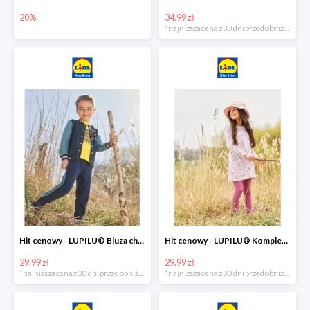
20%
34.99 zł
*najniższa cena z 30 dni przed obniżką
Hit cenowy - LUPILU® Bluza chłopięca w stylu college
Hit cenowy - LUPILU® Komplet dziewczęcy (sukienka + legginsy)
29.99 zł
29.99 zł
*najniższa cena z 30 dni przed obniżką
*najniższa cena z 30 dni przed obniżką