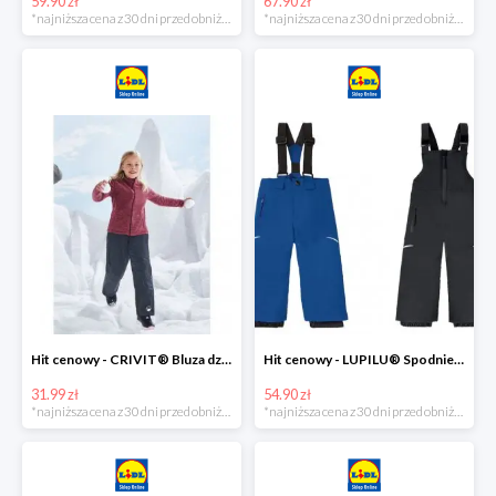
59.90 zł
67.90 zł
*najniższa cena z 30 dni przed obniżką
*najniższa cena z 30 dni przed obniżką
Hit cenowy - CRIVIT® Bluza dziewczęca z polaru
Hit cenowy - LUPILU® Spodnie narciarskie chłopięce
31.99 zł
54.90 zł
*najniższa cena z 30 dni przed obniżką
*najniższa cena z 30 dni przed obniżką