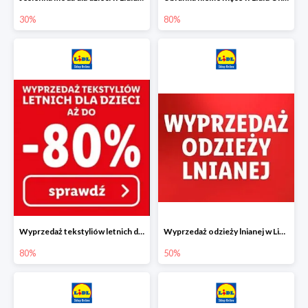
30%
80%
Wyprzedaż tekstyliów letnich dla dzieci w Lidlu Online do -80%
Wyprzedaż odzieży lnianej w Lidlu Online do -50%
80%
50%