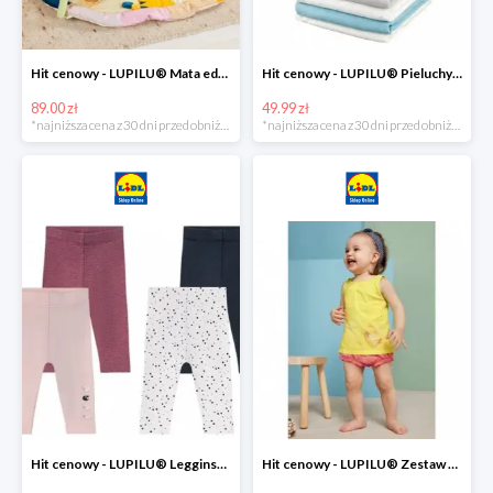
Hit cenowy - LUPILU® Mata edukacyjna dla niemowląt, 1 sztuka
Hit cenowy - LUPILU® Pieluchy tetrowe 80x80 cm, z biobawełny, 5 sztuk
89.00 zł
49.99 zł
*najniższa cena z 30 dni przed obniżką
*najniższa cena z 30 dni przed obniżką
Hit cenowy - LUPILU® Legginsy niemowlęce z biobawełną, 2 pary
Hit cenowy - LUPILU® Zestaw dziecięcy z biobawełny (body + koszulka + spodenki), 1 komplet