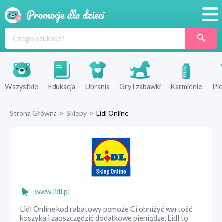
Promocje
Produkty
Sklepy
Wszystkie
Edukacja
Ubrania
Gry i zabawki
Karmienie
Pie
Blog
Strona Główna
>
Sklepy
>
Lidl Online
Wyprawka
www.lidl.pl
Lidl Online kod rabatowy pomoże Ci obniżyć wartość
koszyka i zaoszczędzić dodatkowe pieniądze. Lidl to