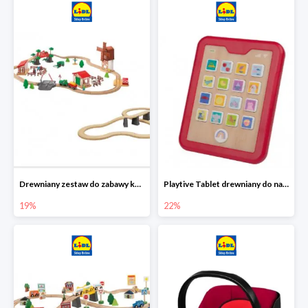
Drewniany zestaw do zabawy kolejką - farma i wiadukt
Playtive Tablet drewniany do nauki, interaktywny
19%
22%