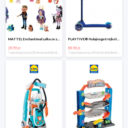
MATTEL Enchantimal Lalka ze zwierzątkiem
PLAYTIVE® Hulajnoga trójkołowa Tri Scooter z diodami LED
29.99 zł
89.90 zł
*najniższa cena z 30 dni przed obniżką
*najniższa cena z 30 dni przed obniżką