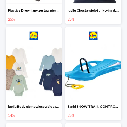
Playtive Drewniany zestaw gier 10 w 1
lupilu Chusta wielofunkcyjna dziecięca
25%
25%
lupilu Body niemowlęce z biobawełny
Sanki SNOW TRAIN CONTROL -25%
14%
25%