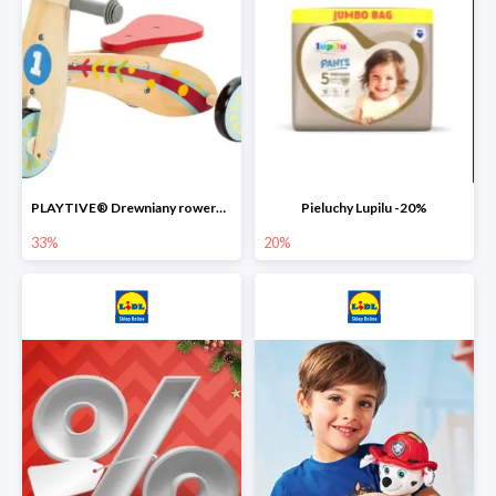
PLAYTIVE® Drewniany rowerek biegowy -33%
Pieluchy Lupilu -20%
33%
20%