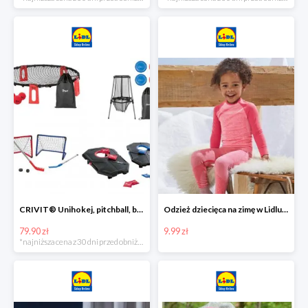
CRIVIT® Unihokej, pitchball, bean bag lub disc golf
Odzież dziecięca na zimę w Lidlu Online od 9,99 zł
79.90 zł
9.99 zł
*najniższa cena z 30 dni przed obniżką