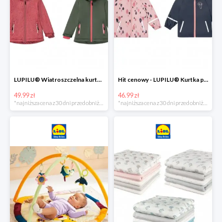
LUPILU® Wiatroszczelna kurtka dziecięca softshell, 1 sztuka
Hit cenowy - LUPILU® Kurtka przeciwdeszczowa dziewczęca, 1 sztuka
49.99 zł
46.99 zł
*najniższa cena z 30 dni przed obniżką
*najniższa cena z 30 dni przed obniżką