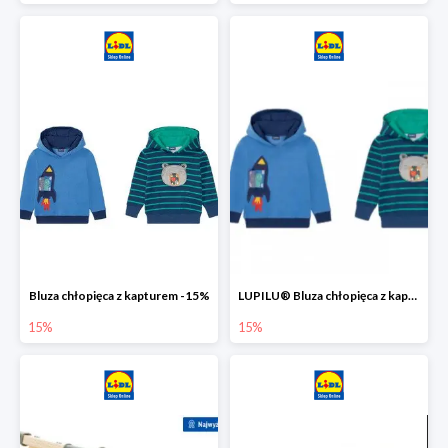
Bluza chłopięca z kapturem -15%
LUPILU® Bluza chłopięca z kapturem
15%
15%