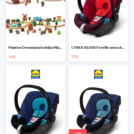
Playtive Drewniana kolejka Miasto lub Farma
CYBEX SILVER Fotelik samochodowy
16%
37%
-
6
%