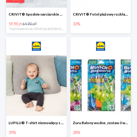
CRIVIT® Spodnie narciarskie dziewczęce
CRIVIT® Fotel plażowy rozkładany / Brodzik dziecięcy
59.90 zł
64.90 zł*
33%
*najniższa cena z 30 dni przed obniżką
LUPILU® T-shirt niemowlęcy z biobawełny -39%
Zuru Balony wodne, zestaw 3 wiązek -28%
39%
28%