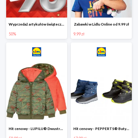
Wyprzedaż artykułów świątecznych w Lidlu Online
Zabawki w Lidlu Online od 9.99 zł
50%
9.99 zł
Hit cenowy - LUPILU® Dwustronna kurtka dziecięca z polarem
Hit cenowy - PEPPERTS® Buty zimowe chłopięce