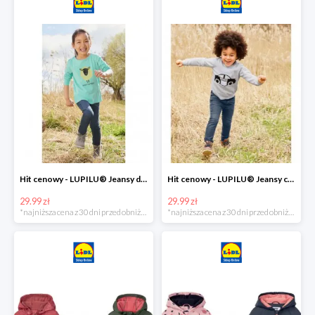
Hit cenowy - LUPILU® Jeansy dziewczęce slim fit
Hit cenowy - LUPILU® Jeansy chłopięce slim fit
29.99 zł
29.99 zł
*najniższa cena z 30 dni przed obniżką
*najniższa cena z 30 dni przed obniżką