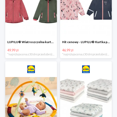
LUPILU® Wiatroszczelna kurtka dziecięca softshell, 1 sztuka
Hit cenowy - LUPILU® Kurtka przeciwdeszczowa dziewczęca, 1 sztuka
49.99 zł
46.99 zł
*najniższa cena z 30 dni przed obniżką
*najniższa cena z 30 dni przed obniżką