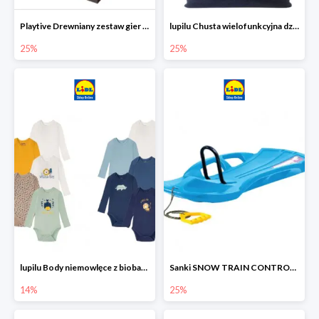
Playtive Drewniany zestaw gier 10 w 1
lupilu Chusta wielofunkcyjna dziecięca
25%
25%
lupilu Body niemowlęce z biobawełny
Sanki SNOW TRAIN CONTROL -25%
14%
25%