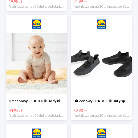
19.98 zł
24.99 zł
*najniższa cena z 30 dni przed obniżką
*najniższa cena z 30 dni przed obniżką
Hit cenowy - LUPILU® Body niemowlęce z biobawełny, z krótkim rękawem, 5 sztuk
Hit cenowy - CRIVIT® Buty sportowe chłopięce WellWalk, 1 para
44.95 zł
59.90 zł
*najniższa cena z 30 dni przed obniżką
*najniższa cena z 30 dni przed obniżką