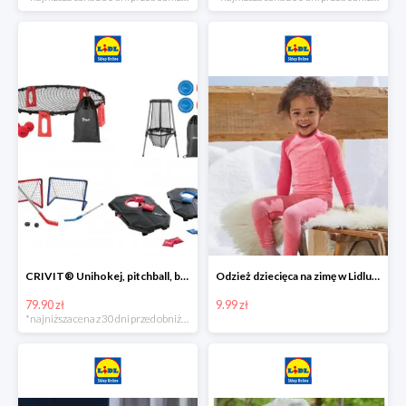
CRIVIT® Unihokej, pitchball, bean bag lub disc golf
Odzież dziecięca na zimę w Lidlu Online od 9,99 zł
79.90 zł
9.99 zł
*najniższa cena z 30 dni przed obniżką