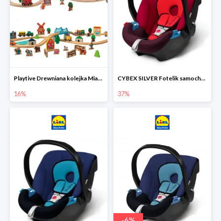
Playtive Drewniana kolejka Miasto lub Farma
CYBEX SILVER Fotelik samochodowy
16%
37%
-
6
%