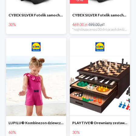
CYBEX SILVER Fotelik samochodowy -30%
CYBEX SILVER Fotelik samochodowy + dostawa gratis!
30%
469.00 zł
499.00 zł*
*najniższa cena z 30 dni przed obniżką
LUPILU® Kombinezon dziewczęcy z bawełny
PLAYTIVE® Drewniany zestaw gier 10 w 1
60%
30%