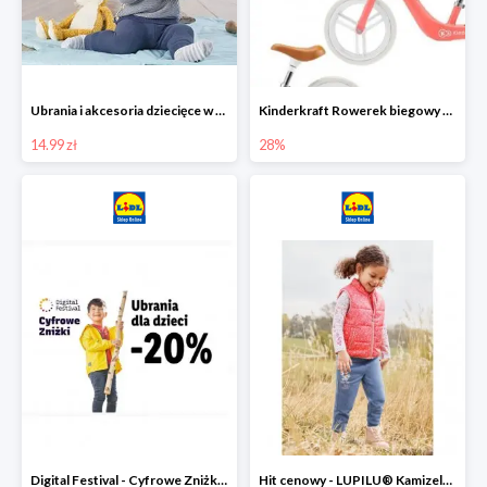
Ubrania i akcesoria dziecięce w Lidlu Online od 14,99 zł
Kinderkraft Rowerek biegowy Fly
14.99 zł
28%
Digital Festival - Cyfrowe Zniżki Ubrania dla dzieci w Lidlu -20%
Hit cenowy - LUPILU® Kamizelka pikowana dziewczęca