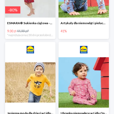
-
80
%
ESMARA® Sukienka ciążowa -79%
Artykuły dla niemowląt i pieluchy w Lidlu Online do -41%
9.00 zł
44.99 zł*
41%
*najniższa cena z 30 dni przed obniżką
Jesienna moda dla dzieci w Lidlu Online do -30%
Ubranka niemowlęce w Lidlu Online do -80%