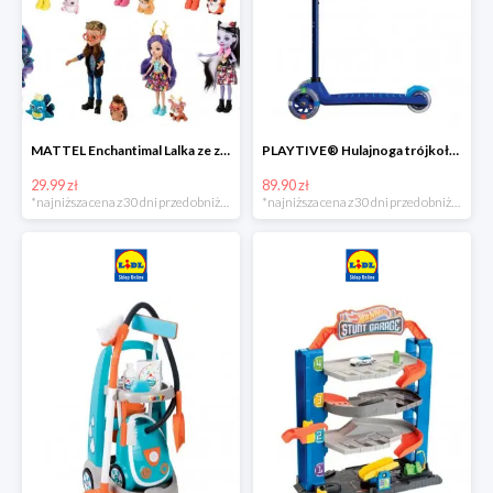
MATTEL Enchantimal Lalka ze zwierzątkiem
PLAYTIVE® Hulajnoga trójkołowa Tri Scooter z diodami LED
29.99 zł
89.90 zł
*najniższa cena z 30 dni przed obniżką
*najniższa cena z 30 dni przed obniżką