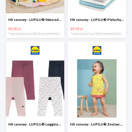
Hit cenowy - LUPILU® Mata edukacyjna dla niemowląt, 1 sztuka
Hit cenowy - LUPILU® Pieluchy tetrowe 80x80 cm, z biobawełny, 5 sztuk
89.00 zł
49.99 zł
*najniższa cena z 30 dni przed obniżką
*najniższa cena z 30 dni przed obniżką
Hit cenowy - LUPILU® Legginsy niemowlęce z biobawełną, 2 pary
Hit cenowy - LUPILU® Zestaw dziecięcy z biobawełny (body + koszulka + spodenki), 1 komplet