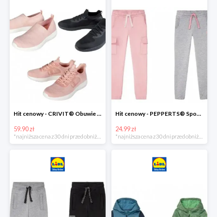
Hit cenowy - CRIVIT® Obuwie dziewczęce sportowe i na co dzień, 1 para
Hit cenowy - PEPPERTS® Spodnie dresowe dziewczęce, 1 para
59.90 zł
24.99 zł
*najniższa cena z 30 dni przed obniżką
*najniższa cena z 30 dni przed obniżką