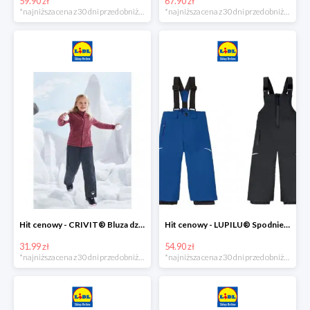
59.90 zł
67.90 zł
*najniższa cena z 30 dni przed obniżką
*najniższa cena z 30 dni przed obniżką
Hit cenowy - CRIVIT® Bluza dziewczęca z polaru
Hit cenowy - LUPILU® Spodnie narciarskie chłopięce
31.99 zł
54.90 zł
*najniższa cena z 30 dni przed obniżką
*najniższa cena z 30 dni przed obniżką