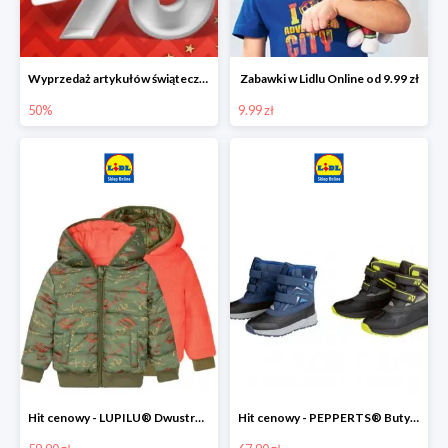
Wyprzedaż artykułów świątecznych w Lidlu Online
Zabawki w Lidlu Online od 9.99 zł
50%
9.99 zł
Hit cenowy - LUPILU® Dwustronna kurtka dziecięca z polarem
Hit cenowy - PEPPERTS® Buty zimowe chłopięce