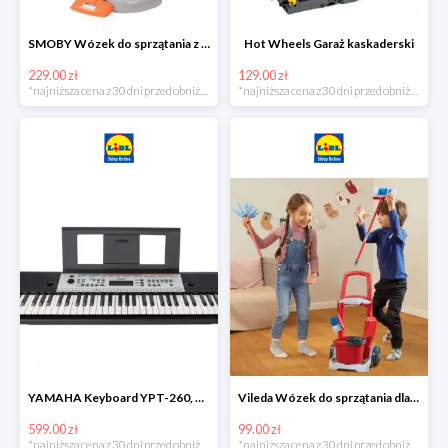
SMOBY Wózek do sprzątania z odkurzaczem
Hot Wheels Garaż kaskaderski
229.00 zł
129.00 zł
*najniższa cena z 30 dni przed obniżką
*najniższa cena z 30 dni przed obniżką
YAMAHA Keyboard YPT-260, 61 klawiszy
Vileda Wózek do sprzątania dla dzieci
599.00 zł
99.00 zł
*najniższa cena z 30 dni przed obniżką
*najniższa cena z 30 dni przed obniżką