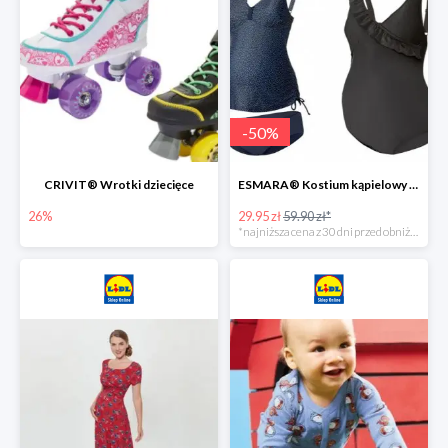
-
50
%
CRIVIT® Wrotki dziecięce
ESMARA® Kostium kąpielowy ciążowy lub tankini ciążowe -50%
26%
29.95 zł
59.90 zł*
*najniższa cena z 30 dni przed obniżką