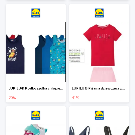
LUPILU® Podkoszulka chłopięca z bawełny -20%
LUPILU® Piżama dziewczęca z bawełny -41%
20%
41%