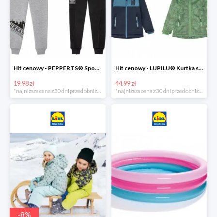
Hit cenowy - PEPPERTS® Spodnie dresowe chłopięce, 1 para
Hit cenowy - LUPILU® Kurtka softshell chłopięca, 1 sztuka
19.98 zł
44.99 zł
*najniższa cena z 30 dni przed obniżką
*najniższa cena z 30 dni przed obniżką
-
8
%