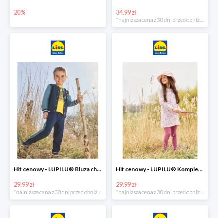
20%
34.99 zł
*najniższa cena z 30 dni przed obniżką
Hit cenowy - LUPILU® Bluza chłopięca w stylu college
Hit cenowy - LUPILU® Komplet dziewczęcy (sukienka + legginsy)
29.99 zł
29.99 zł
*najniższa cena z 30 dni przed obniżką
*najniższa cena z 30 dni przed obniżką