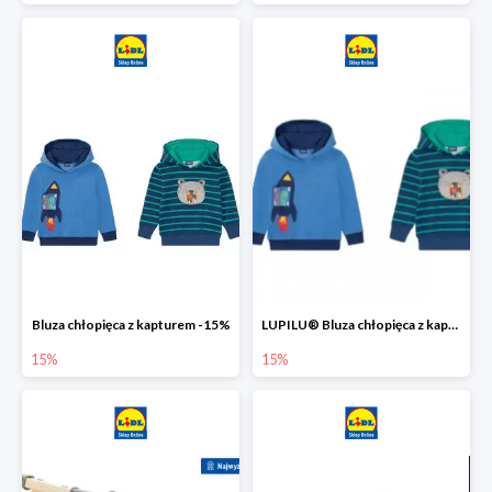
Bluza chłopięca z kapturem -15%
LUPILU® Bluza chłopięca z kapturem
15%
15%