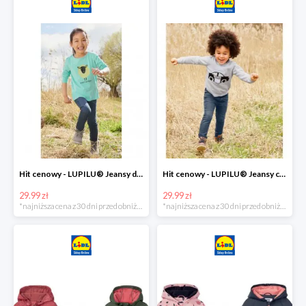
Hit cenowy - LUPILU® Jeansy dziewczęce slim fit
Hit cenowy - LUPILU® Jeansy chłopięce slim fit
29.99 zł
29.99 zł
*najniższa cena z 30 dni przed obniżką
*najniższa cena z 30 dni przed obniżką