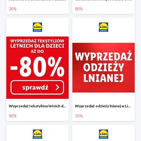
30%
80%
Wyprzedaż tekstyliów letnich dla dzieci w Lidlu Online do -80%
Wyprzedaż odzieży lnianej w Lidlu Online do -50%
80%
50%