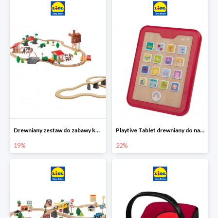
Drewniany zestaw do zabawy kolejką - farma i wiadukt
Playtive Tablet drewniany do nauki, interaktywny
19%
22%