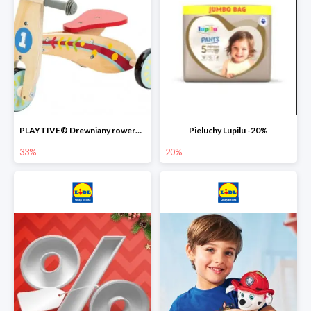
PLAYTIVE® Drewniany rowerek biegowy -33%
Pieluchy Lupilu -20%
33%
20%