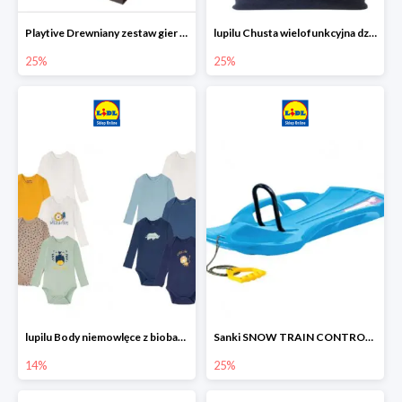
Playtive Drewniany zestaw gier 10 w 1
lupilu Chusta wielofunkcyjna dziecięca
25%
25%
lupilu Body niemowlęce z biobawełny
Sanki SNOW TRAIN CONTROL -25%
14%
25%