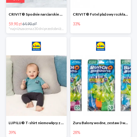
CRIVIT® Spodnie narciarskie dziewczęce
CRIVIT® Fotel plażowy rozkładany / Brodzik dziecięcy
59.90 zł
64.90 zł*
33%
*najniższa cena z 30 dni przed obniżką
LUPILU® T-shirt niemowlęcy z biobawełny -39%
Zuru Balony wodne, zestaw 3 wiązek -28%
39%
28%