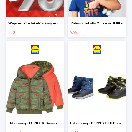
Wyprzedaż artykułów świątecznych w Lidlu Online
Zabawki w Lidlu Online od 9.99 zł
50%
9.99 zł
Hit cenowy - LUPILU® Dwustronna kurtka dziecięca z polarem
Hit cenowy - PEPPERTS® Buty zimowe chłopięce