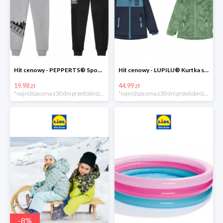
Hit cenowy - PEPPERTS® Spodnie dresowe chłopięce, 1 para
Hit cenowy - LUPILU® Kurtka softshell chłopięca, 1 sztuka
19.98 zł
44.99 zł
*najniższa cena z 30 dni przed obniżką
*najniższa cena z 30 dni przed obniżką
-
8
%