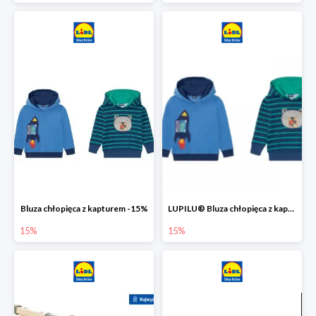
Bluza chłopięca z kapturem -15%
LUPILU® Bluza chłopięca z kapturem
15%
15%