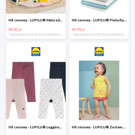
Hit cenowy - LUPILU® Mata edukacyjna dla niemowląt, 1 sztuka
Hit cenowy - LUPILU® Pieluchy tetrowe 80x80 cm, z biobawełny, 5 sztuk
89.00 zł
49.99 zł
*najniższa cena z 30 dni przed obniżką
*najniższa cena z 30 dni przed obniżką
Hit cenowy - LUPILU® Legginsy niemowlęce z biobawełną, 2 pary
Hit cenowy - LUPILU® Zestaw dziecięcy z biobawełny (body + koszulka + spodenki), 1 komplet