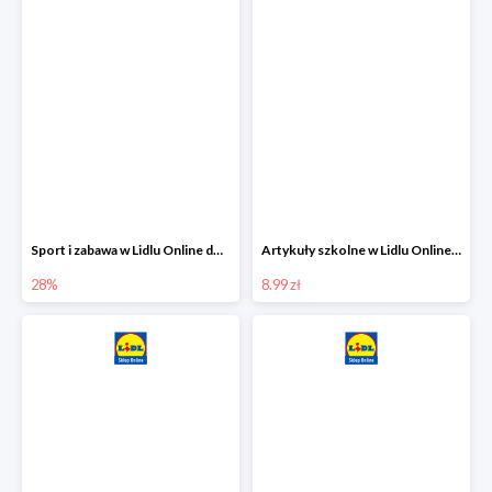
Sport i zabawa w Lidlu Online do -28%
Artykuły szkolne w Lidlu Online od 8,99 zł
28%
8.99 zł