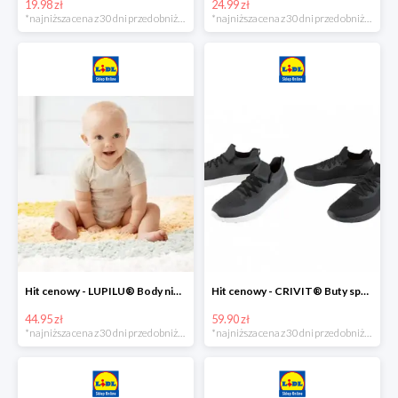
19.98 zł
24.99 zł
*najniższa cena z 30 dni przed obniżką
*najniższa cena z 30 dni przed obniżką
Hit cenowy - LUPILU® Body niemowlęce z biobawełny, z krótkim rękawem, 5 sztuk
Hit cenowy - CRIVIT® Buty sportowe chłopięce WellWalk, 1 para
44.95 zł
59.90 zł
*najniższa cena z 30 dni przed obniżką
*najniższa cena z 30 dni przed obniżką