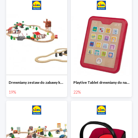
Drewniany zestaw do zabawy kolejką - farma i wiadukt
Playtive Tablet drewniany do nauki, interaktywny
19%
22%