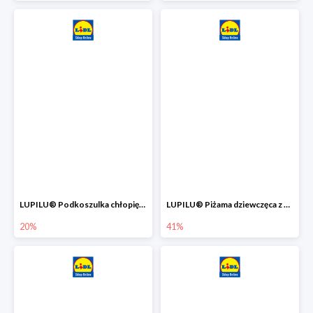
LUPILU® Podkoszulka chłopięca z bawełny -20%
LUPILU® Piżama dziewczęca z bawełny -41%
20%
41%