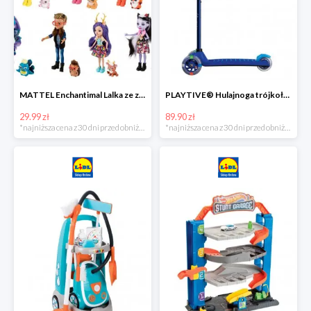
MATTEL Enchantimal Lalka ze zwierzątkiem
PLAYTIVE® Hulajnoga trójkołowa Tri Scooter z diodami LED
29.99 zł
89.90 zł
*najniższa cena z 30 dni przed obniżką
*najniższa cena z 30 dni przed obniżką