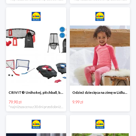
CRIVIT® Unihokej, pitchball, bean bag lub disc golf
Odzież dziecięca na zimę w Lidlu Online od 9,99 zł
79.90 zł
9.99 zł
*najniższa cena z 30 dni przed obniżką