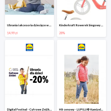
Ubrania i akcesoria dziecięce w Lidlu Online od 14,99 zł
Kinderkraft Rowerek biegowy Fly
14.99 zł
28%
Digital Festival - Cyfrowe Zniżki Ubrania dla dzieci w Lidlu -20%
Hit cenowy - LUPILU® Kamizelka pikowana dziewczęca