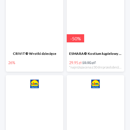
-
50
%
CRIVIT® Wrotki dziecięce
ESMARA® Kostium kąpielowy ciążowy lub tankini ciążowe -50%
26%
29.95 zł
59.90 zł*
*najniższa cena z 30 dni przed obniżką