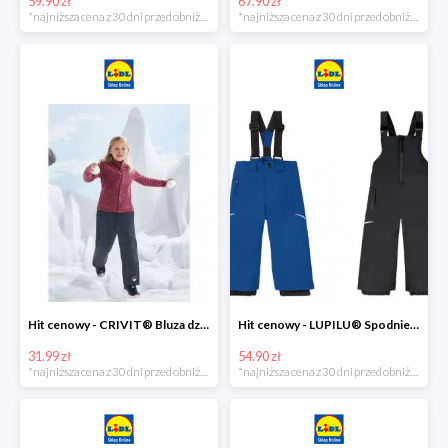
59.90 zł
67.90 zł
*najniższa cena z 30 dni przed obniżką
*najniższa cena z 30 dni przed obniżką
Hit cenowy - CRIVIT® Bluza dziewczęca z polaru
Hit cenowy - LUPILU® Spodnie narciarskie chłopięce
31.99 zł
54.90 zł
*najniższa cena z 30 dni przed obniżką
*najniższa cena z 30 dni przed obniżką