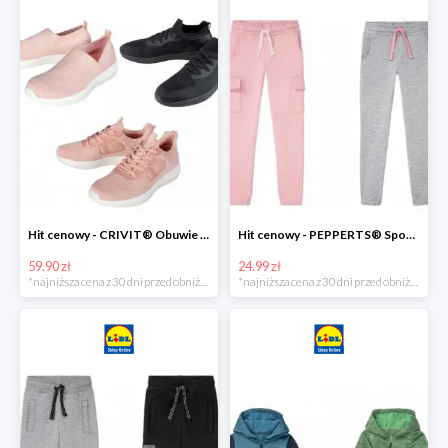
Hit cenowy - CRIVIT® Obuwie dziewczęce sportowe i na co dzień, 1 para
Hit cenowy - PEPPERTS® Spodnie dresowe dziewczęce, 1 para
59.90 zł
24.99 zł
*najniższa cena z 30 dni przed obniżką
*najniższa cena z 30 dni przed obniżką