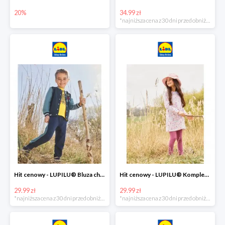
20%
34.99 zł
*najniższa cena z 30 dni przed obniżką
Hit cenowy - LUPILU® Bluza chłopięca w stylu college
Hit cenowy - LUPILU® Komplet dziewczęcy (sukienka + legginsy)
29.99 zł
29.99 zł
*najniższa cena z 30 dni przed obniżką
*najniższa cena z 30 dni przed obniżką