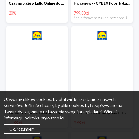
Czas na plażę w Lidlu Online do -20%
Hit cenowy - CYBEX Fotelik dziecięcy samochodowy Pallasfix grupa I-III, 9-36 kg
20%
799.00 zł
*najniższa cena z 30 dni przed obniżką
Używamy plików cookies, by ułatwić korzystanie z naszych
serwisów. Jeśli nie chcesz, by pliki cookies były zapisywane na
Twoim dysku, zmień ustawienia swojej przeglądarki. Więcej
Moda dziecięca w Lidlu od 11.99 zł
Ubrania i buty dziecięce w Lidlu Online od 9,99 zł
informacji:
polityka prywatności
.
11.99 zł
9.99 zł
Ok, rozumiem