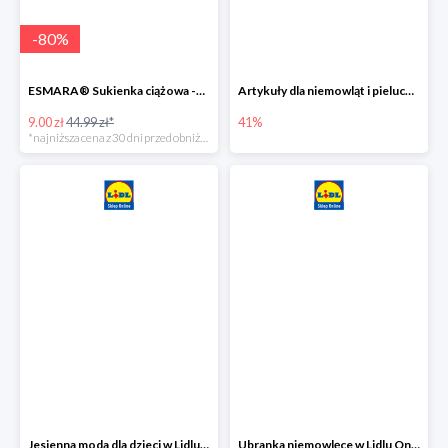
-
80
%
ESMARA® Sukienka ciążowa -79%
Artykuły dla niemowląt i pieluchy w Lidlu Online do -41%
9.00 zł
44.99 zł*
41%
*najniższa cena z 30 dni przed obniżką
Jesienna moda dla dzieci w Lidlu Online do -30%
Ubranka niemowlęce w Lidlu Online do -80%