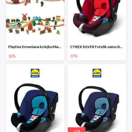
Playtive Drewniana kolejka Miasto lub Farma
CYBEX SILVER Fotelik samochodowy
16%
37%
-
6
%