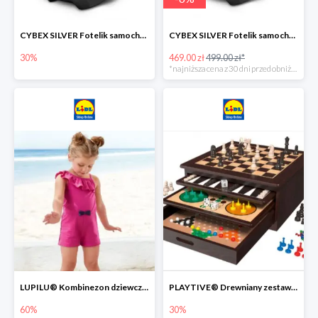
CYBEX SILVER Fotelik samochodowy -30%
CYBEX SILVER Fotelik samochodowy + dostawa gratis!
30%
469.00 zł
499.00 zł*
*najniższa cena z 30 dni przed obniżką
LUPILU® Kombinezon dziewczęcy z bawełny
PLAYTIVE® Drewniany zestaw gier 10 w 1
60%
30%