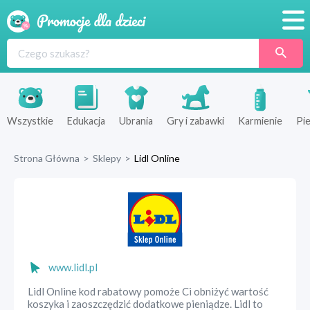
Promocje
Produkty
Sklepy
Wszystkie
Edukacja
Ubrania
Gry i zabawki
Karmienie
Pie
Blog
Strona Główna
>
Sklepy
>
Lidl Online
Wyprawka
www.lidl.pl
Lidl Online kod rabatowy pomoże Ci obniżyć wartość
koszyka i zaoszczędzić dodatkowe pieniądze. Lidl to