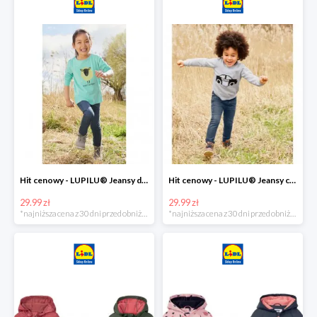
Hit cenowy - LUPILU® Jeansy dziewczęce slim fit
Hit cenowy - LUPILU® Jeansy chłopięce slim fit
29.99 zł
29.99 zł
*najniższa cena z 30 dni przed obniżką
*najniższa cena z 30 dni przed obniżką