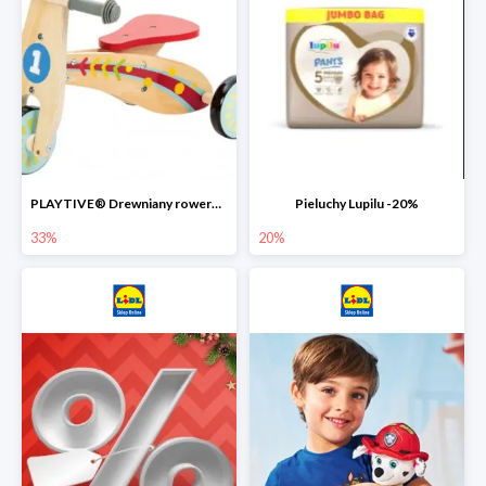
PLAYTIVE® Drewniany rowerek biegowy -33%
Pieluchy Lupilu -20%
33%
20%