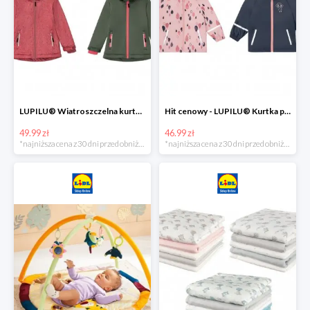
LUPILU® Wiatroszczelna kurtka dziecięca softshell, 1 sztuka
Hit cenowy - LUPILU® Kurtka przeciwdeszczowa dziewczęca, 1 sztuka
49.99 zł
46.99 zł
*najniższa cena z 30 dni przed obniżką
*najniższa cena z 30 dni przed obniżką