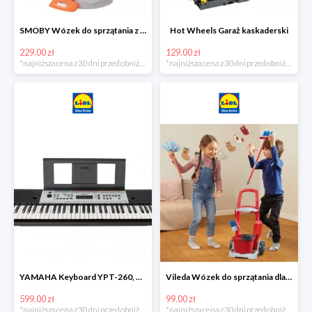
SMOBY Wózek do sprzątania z odkurzaczem
Hot Wheels Garaż kaskaderski
229.00 zł
129.00 zł
*najniższa cena z 30 dni przed obniżką
*najniższa cena z 30 dni przed obniżką
YAMAHA Keyboard YPT-260, 61 klawiszy
Vileda Wózek do sprzątania dla dzieci
599.00 zł
99.00 zł
*najniższa cena z 30 dni przed obniżką
*najniższa cena z 30 dni przed obniżką