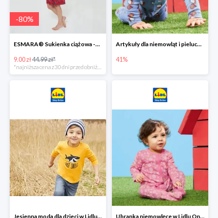
-
80
%
ESMARA® Sukienka ciążowa -79%
Artykuły dla niemowląt i pieluchy w Lidlu Online do -41%
9.00 zł
44.99 zł*
41%
*najniższa cena z 30 dni przed obniżką
Jesienna moda dla dzieci w Lidlu Online do -30%
Ubranka niemowlęce w Lidlu Online do -80%