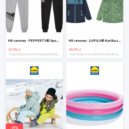
Hit cenowy - PEPPERTS® Spodnie dresowe chłopięce, 1 para
Hit cenowy - LUPILU® Kurtka softshell chłopięca, 1 sztuka
19.98 zł
44.99 zł
*najniższa cena z 30 dni przed obniżką
*najniższa cena z 30 dni przed obniżką
-
8
%