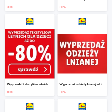
30%
80%
Wyprzedaż tekstyliów letnich dla dzieci w Lidlu Online do -80%
Wyprzedaż odzieży lnianej w Lidlu Online do -50%
80%
50%