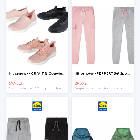
Hit cenowy - CRIVIT® Obuwie dziewczęce sportowe i na co dzień, 1 para
Hit cenowy - PEPPERTS® Spodnie dresowe dziewczęce, 1 para
59.90 zł
24.99 zł
*najniższa cena z 30 dni przed obniżką
*najniższa cena z 30 dni przed obniżką