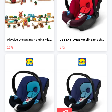
Playtive Drewniana kolejka Miasto lub Farma
CYBEX SILVER Fotelik samochodowy
16%
37%
-
6
%