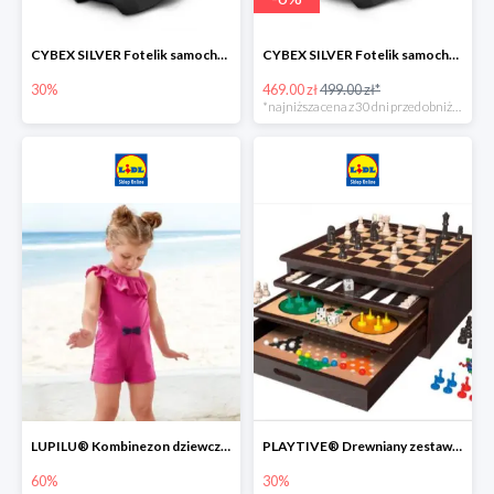
CYBEX SILVER Fotelik samochodowy -30%
CYBEX SILVER Fotelik samochodowy + dostawa gratis!
30%
469.00 zł
499.00 zł*
*najniższa cena z 30 dni przed obniżką
LUPILU® Kombinezon dziewczęcy z bawełny
PLAYTIVE® Drewniany zestaw gier 10 w 1
60%
30%