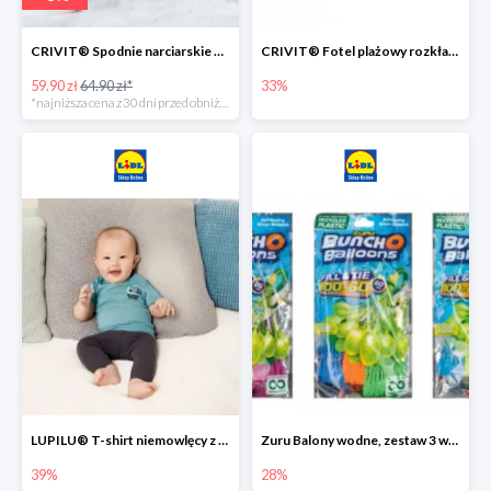
CRIVIT® Spodnie narciarskie dziewczęce
CRIVIT® Fotel plażowy rozkładany / Brodzik dziecięcy
59.90 zł
64.90 zł*
33%
*najniższa cena z 30 dni przed obniżką
LUPILU® T-shirt niemowlęcy z biobawełny -39%
Zuru Balony wodne, zestaw 3 wiązek -28%
39%
28%