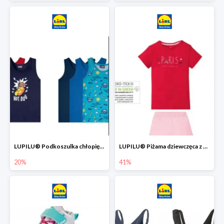
LUPILU® Podkoszulka chłopięca z bawełny -20%
LUPILU® Piżama dziewczęca z bawełny -41%
20%
41%