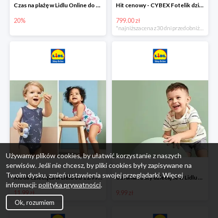
Czas na plażę w Lidlu Online do -20%
Hit cenowy - CYBEX Fotelik dziecięcy samochodowy Pallasfix grupa I-III, 9-36 kg
20%
799.00 zł
*najniższa cena z 30 dni przed obniżką
Używamy plików cookies, by ułatwić korzystanie z naszych
serwisów. Jeśli nie chcesz, by pliki cookies były zapisywane na
Twoim dysku, zmień ustawienia swojej przeglądarki. Więcej
Moda dziecięca w Lidlu od 11.99 zł
Ubrania i buty dziecięce w Lidlu Online od 9,99 zł
informacji:
polityka prywatności
.
11.99 zł
9.99 zł
Ok, rozumiem