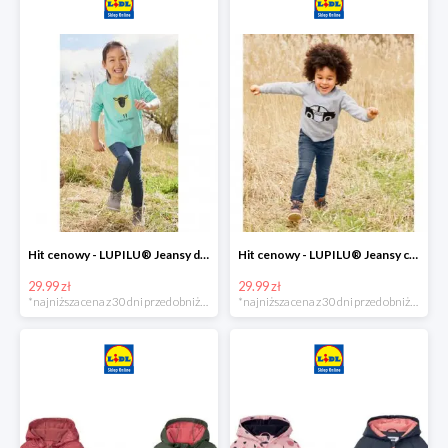
Hit cenowy - LUPILU® Jeansy dziewczęce slim fit
Hit cenowy - LUPILU® Jeansy chłopięce slim fit
29.99 zł
29.99 zł
*najniższa cena z 30 dni przed obniżką
*najniższa cena z 30 dni przed obniżką