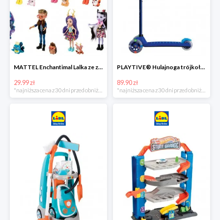
MATTEL Enchantimal Lalka ze zwierzątkiem
PLAYTIVE® Hulajnoga trójkołowa Tri Scooter z diodami LED
29.99 zł
89.90 zł
*najniższa cena z 30 dni przed obniżką
*najniższa cena z 30 dni przed obniżką