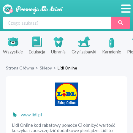
Promocje
Produkty
Sklepy
Wszystkie
Edukacja
Ubrania
Gry i zabawki
Karmienie
Pie
Blog
Strona Główna
>
Sklepy
>
Lidl Online
Wyprawka
www.lidl.pl
Lidl Online kod rabatowy pomoże Ci obniżyć wartość
koszyka i zaoszczędzić dodatkowe pieniądze. Lidl to