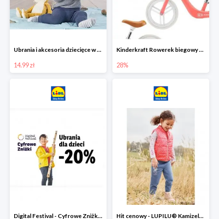
Ubrania i akcesoria dziecięce w Lidlu Online od 14,99 zł
Kinderkraft Rowerek biegowy Fly
14.99 zł
28%
Digital Festival - Cyfrowe Zniżki Ubrania dla dzieci w Lidlu -20%
Hit cenowy - LUPILU® Kamizelka pikowana dziewczęca