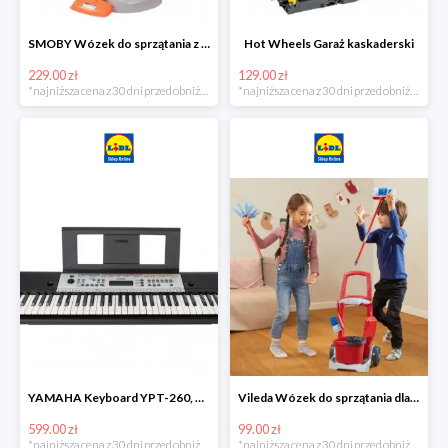
SMOBY Wózek do sprzątania z odkurzaczem
Hot Wheels Garaż kaskaderski
229.00 zł
129.00 zł
*najniższa cena z 30 dni przed obniżką
*najniższa cena z 30 dni przed obniżką
YAMAHA Keyboard YPT-260, 61 klawiszy
Vileda Wózek do sprzątania dla dzieci
599.00 zł
99.00 zł
*najniższa cena z 30 dni przed obniżką
*najniższa cena z 30 dni przed obniżką