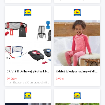
CRIVIT® Unihokej, pitchball, bean bag lub disc golf
Odzież dziecięca na zimę w Lidlu Online od 9,99 zł
79.90 zł
9.99 zł
*najniższa cena z 30 dni przed obniżką