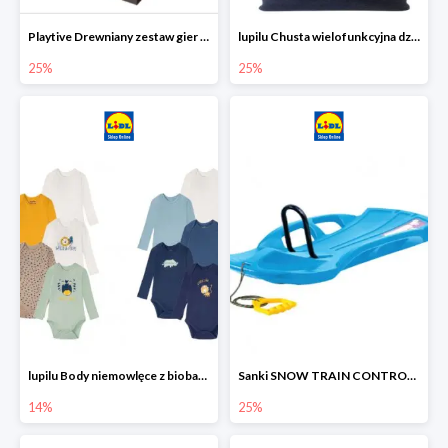
Playtive Drewniany zestaw gier 10 w 1
lupilu Chusta wielofunkcyjna dziecięca
25%
25%
lupilu Body niemowlęce z biobawełny
Sanki SNOW TRAIN CONTROL -25%
14%
25%