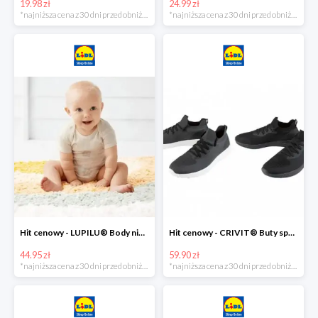
19.98 zł
24.99 zł
*najniższa cena z 30 dni przed obniżką
*najniższa cena z 30 dni przed obniżką
Hit cenowy - LUPILU® Body niemowlęce z biobawełny, z krótkim rękawem, 5 sztuk
Hit cenowy - CRIVIT® Buty sportowe chłopięce WellWalk, 1 para
44.95 zł
59.90 zł
*najniższa cena z 30 dni przed obniżką
*najniższa cena z 30 dni przed obniżką