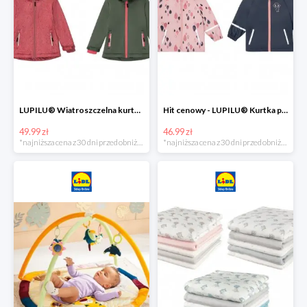
LUPILU® Wiatroszczelna kurtka dziecięca softshell, 1 sztuka
Hit cenowy - LUPILU® Kurtka przeciwdeszczowa dziewczęca, 1 sztuka
49.99 zł
46.99 zł
*najniższa cena z 30 dni przed obniżką
*najniższa cena z 30 dni przed obniżką