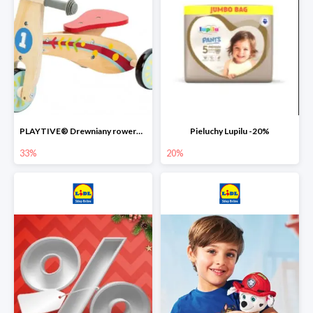
PLAYTIVE® Drewniany rowerek biegowy -33%
Pieluchy Lupilu -20%
33%
20%