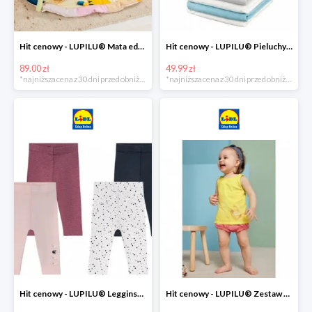
Hit cenowy - LUPILU® Mata edukacyjna dla niemowląt, 1 sztuka
Hit cenowy - LUPILU® Pieluchy tetrowe 80x80 cm, z biobawełny, 5 sztuk
89.00 zł
49.99 zł
*najniższa cena z 30 dni przed obniżką
*najniższa cena z 30 dni przed obniżką
Hit cenowy - LUPILU® Legginsy niemowlęce z biobawełną, 2 pary
Hit cenowy - LUPILU® Zestaw dziecięcy z biobawełny (body + koszulka + spodenki), 1 komplet