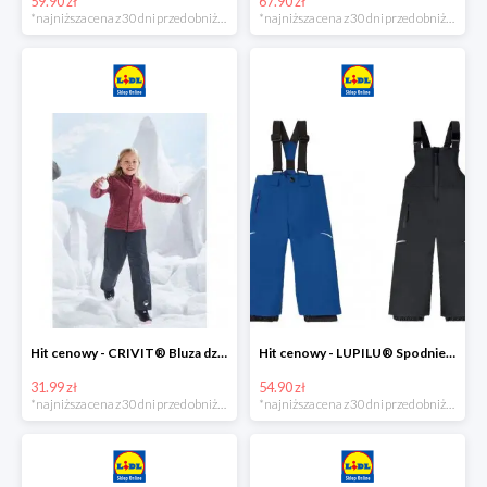
59.90 zł
67.90 zł
*najniższa cena z 30 dni przed obniżką
*najniższa cena z 30 dni przed obniżką
Hit cenowy - CRIVIT® Bluza dziewczęca z polaru
Hit cenowy - LUPILU® Spodnie narciarskie chłopięce
31.99 zł
54.90 zł
*najniższa cena z 30 dni przed obniżką
*najniższa cena z 30 dni przed obniżką