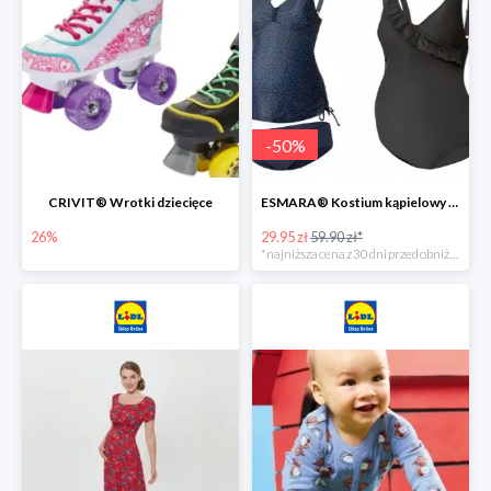
-
50
%
CRIVIT® Wrotki dziecięce
ESMARA® Kostium kąpielowy ciążowy lub tankini ciążowe -50%
26%
29.95 zł
59.90 zł*
*najniższa cena z 30 dni przed obniżką