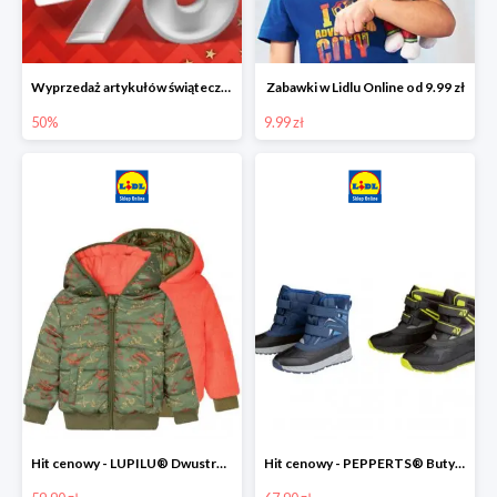
Wyprzedaż artykułów świątecznych w Lidlu Online
Zabawki w Lidlu Online od 9.99 zł
50%
9.99 zł
Hit cenowy - LUPILU® Dwustronna kurtka dziecięca z polarem
Hit cenowy - PEPPERTS® Buty zimowe chłopięce