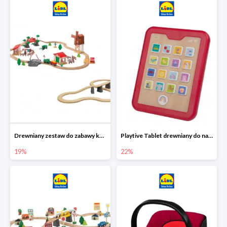
Drewniany zestaw do zabawy kolejką - farma i wiadukt
Playtive Tablet drewniany do nauki, interaktywny
19%
22%