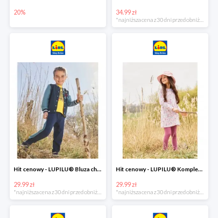
20%
34.99 zł
*najniższa cena z 30 dni przed obniżką
Hit cenowy - LUPILU® Bluza chłopięca w stylu college
Hit cenowy - LUPILU® Komplet dziewczęcy (sukienka + legginsy)
29.99 zł
29.99 zł
*najniższa cena z 30 dni przed obniżką
*najniższa cena z 30 dni przed obniżką