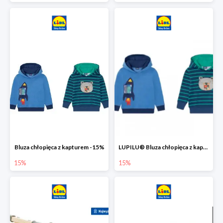
Bluza chłopięca z kapturem -15%
LUPILU® Bluza chłopięca z kapturem
15%
15%