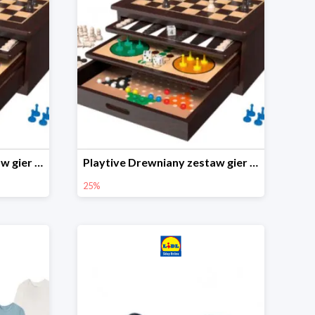
Playtive Drewniany zestaw gier 10 w 1
Playtive Drewniany zestaw gier 10 w 1
25%