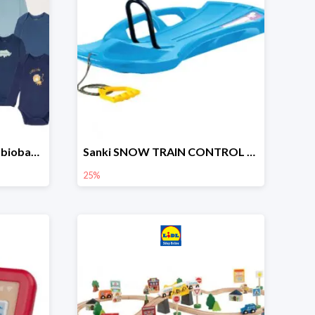
lupilu Body niemowlęce z biobawełny
Sanki SNOW TRAIN CONTROL -25%
25%