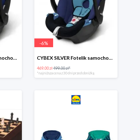
-
6
%
CYBEX SILVER Fotelik samochodowy -30%
CYBEX SILVER Fotelik samochodowy + dostawa gratis!
469.00 zł
499.00 zł*
*najniższa cena z 30 dni przed obniżką