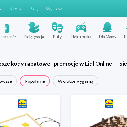
y
Sklepy
Blog
Wyprawka
armienie
Pielęgnacja
Buty
Elektronika
Dla Mamy
P
psze kody rabatowe i promocje w
Lidl Online
—
Sie
owsze
Popularne
Wkrótce wygasną