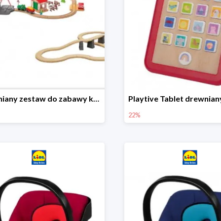
Drewniany zestaw do zabawy kolejką - farma i wiadukt
22%