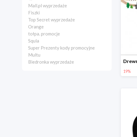
Mall.pl wyprzedaże
Fiszki
Top Secret wyprzedaże
Orange
tołpa. promocje
Squla
Super Prezenty kody promocyjne
Multu
Biedronka wyprzedaże
19%