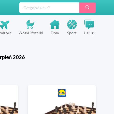
odróże
Wózki i foteliki
Dom
Sport
Usługi
rpień
2026