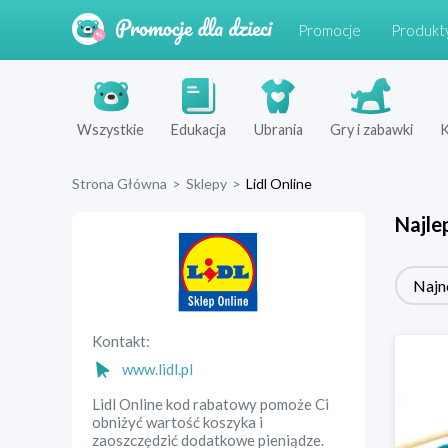
Promocje
Produkt
Wszystkie
Edukacja
Ubrania
Gry i zabawki
K
Strona Główna
>
Sklepy
>
Lidl Online
Najle
Najn
Kontakt:
www.lidl.pl
Lidl Online kod rabatowy pomoże Ci
obniżyć wartość koszyka i
zaoszczędzić dodatkowe pieniądze.