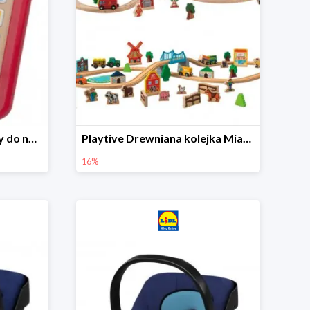
Playtive Tablet drewniany do nauki, interaktywny
Playtive Drewniana kolejka Miasto lub Farma
16%