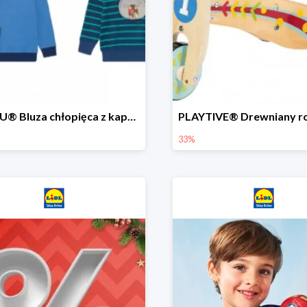
LUPILU® Bluza chłopięca z kapturem
33%