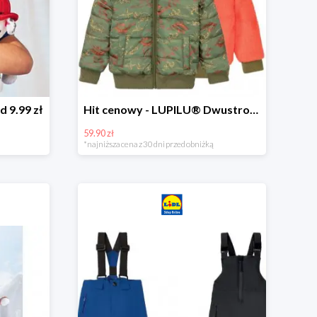
d 9.99 zł
Hit cenowy - LUPILU® Dwustronna kurtka dziecięca z polarem
59.90 zł
*najniższa cena z 30 dni przed obniżką