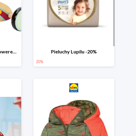
PLAYTIVE® Drewniany rowerek biegowy -33%
Pieluchy Lupilu -20%
20%