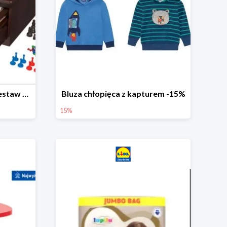
PLAYTIVE® Drewniany zestaw gier 10 w 1
Bluza chłopięca z kapturem -15%
15%