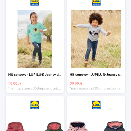
Hit cenowy - LUPILU® Jeansy dziewczęce slim fit
Hit cenowy - LUPILU® Jeansy chłopięce slim fit
29.99 zł
29.99 zł
*najniższa cena z 30 dni przed obniżką
*najniższa cena z 30 dni przed obniżką