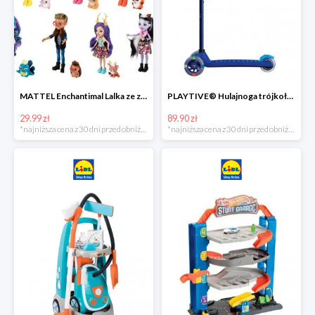
MATTEL Enchantimal Lalka ze zwierzątkiem
PLAYTIVE® Hulajnoga trójkołowa Tri Scooter z diodami LED
29.99 zł
89.90 zł
*najniższa cena z 30 dni przed obniżką
*najniższa cena z 30 dni przed obniżką