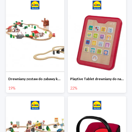
Drewniany zestaw do zabawy kolejką - farma i wiadukt
Playtive Tablet drewniany do nauki, interaktywny
19%
22%