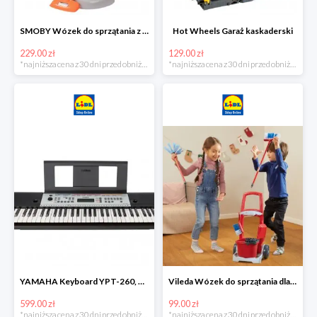
SMOBY Wózek do sprzątania z odkurzaczem
Hot Wheels Garaż kaskaderski
229.00 zł
129.00 zł
*najniższa cena z 30 dni przed obniżką
*najniższa cena z 30 dni przed obniżką
YAMAHA Keyboard YPT-260, 61 klawiszy
Vileda Wózek do sprzątania dla dzieci
599.00 zł
99.00 zł
*najniższa cena z 30 dni przed obniżką
*najniższa cena z 30 dni przed obniżką