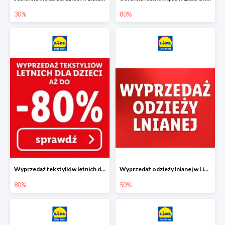
30%
80%
Wyprzedaż tekstyliów letnich dla dzieci w Lidlu Online do -80%
Wyprzedaż odzieży lnianej w Lidlu Online do -50%
80%
50%