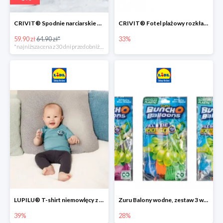
CRIVIT® Spodnie narciarskie dziewczęce
CRIVIT® Fotel plażowy rozkładany / Brodzik dziecięcy
59.90 zł
64.90 zł*
33%
*najniższa cena z 30 dni przed obniżką
LUPILU® T-shirt niemowlęcy z biobawełny -39%
Zuru Balony wodne, zestaw 3 wiązek -28%
39%
28%