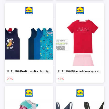
LUPILU® Podkoszulka chłopięca z bawełny -20%
LUPILU® Piżama dziewczęca z bawełny -41%
20%
41%