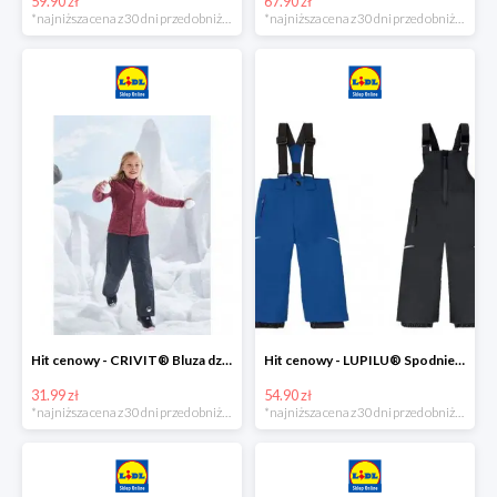
59.90 zł
67.90 zł
*najniższa cena z 30 dni przed obniżką
*najniższa cena z 30 dni przed obniżką
Hit cenowy - CRIVIT® Bluza dziewczęca z polaru
Hit cenowy - LUPILU® Spodnie narciarskie chłopięce
31.99 zł
54.90 zł
*najniższa cena z 30 dni przed obniżką
*najniższa cena z 30 dni przed obniżką