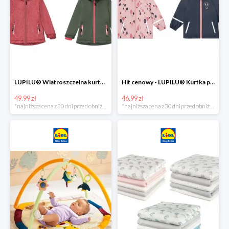
LUPILU® Wiatroszczelna kurtka dziecięca softshell, 1 sztuka
Hit cenowy - LUPILU® Kurtka przeciwdeszczowa dziewczęca, 1 sztuka
49.99 zł
46.99 zł
*najniższa cena z 30 dni przed obniżką
*najniższa cena z 30 dni przed obniżką