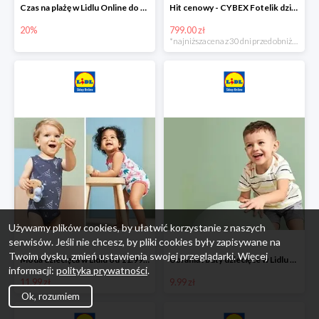
Czas na plażę w Lidlu Online do -20%
Hit cenowy - CYBEX Fotelik dziecięcy samochodowy Pallasfix grupa I-III, 9-36 kg
20%
799.00 zł
*najniższa cena z 30 dni przed obniżką
Używamy plików cookies, by ułatwić korzystanie z naszych
serwisów. Jeśli nie chcesz, by pliki cookies były zapisywane na
Twoim dysku, zmień ustawienia swojej przeglądarki. Więcej
Moda dziecięca w Lidlu od 11.99 zł
Ubrania i buty dziecięce w Lidlu Online od 9,99 zł
informacji:
polityka prywatności
.
11.99 zł
9.99 zł
Ok, rozumiem