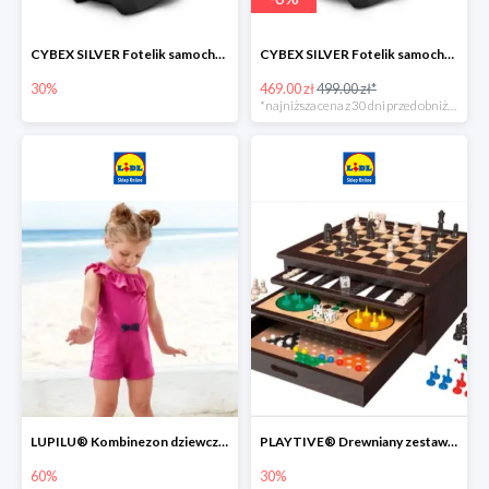
CYBEX SILVER Fotelik samochodowy -30%
CYBEX SILVER Fotelik samochodowy + dostawa gratis!
30%
469.00 zł
499.00 zł*
*najniższa cena z 30 dni przed obniżką
LUPILU® Kombinezon dziewczęcy z bawełny
PLAYTIVE® Drewniany zestaw gier 10 w 1
60%
30%