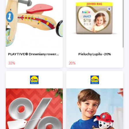
PLAYTIVE® Drewniany rowerek biegowy -33%
Pieluchy Lupilu -20%
33%
20%