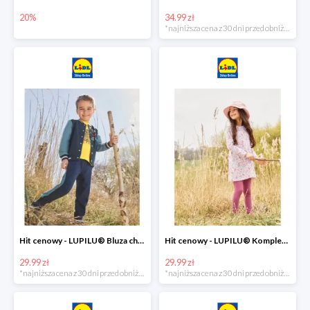
20%
34.99 zł
*najniższa cena z 30 dni przed obniżką
Hit cenowy - LUPILU® Bluza chłopięca w stylu college
Hit cenowy - LUPILU® Komplet dziewczęcy (sukienka + legginsy)
29.99 zł
29.99 zł
*najniższa cena z 30 dni przed obniżką
*najniższa cena z 30 dni przed obniżką