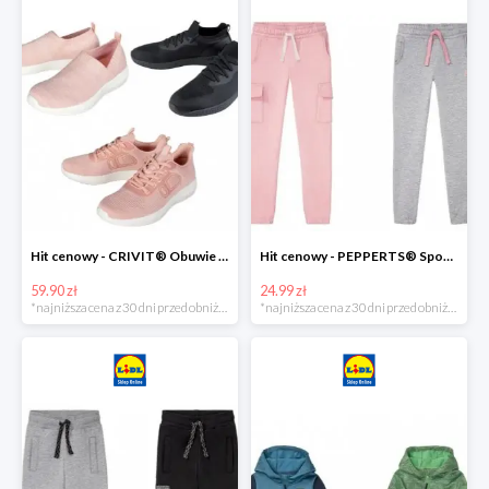
Hit cenowy - CRIVIT® Obuwie dziewczęce sportowe i na co dzień, 1 para
Hit cenowy - PEPPERTS® Spodnie dresowe dziewczęce, 1 para
59.90 zł
24.99 zł
*najniższa cena z 30 dni przed obniżką
*najniższa cena z 30 dni przed obniżką