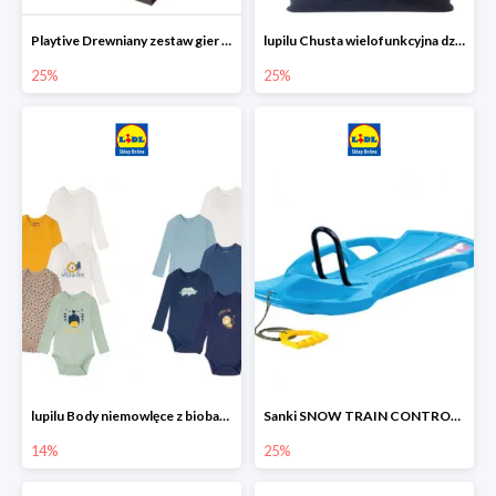
Playtive Drewniany zestaw gier 10 w 1
lupilu Chusta wielofunkcyjna dziecięca
25%
25%
lupilu Body niemowlęce z biobawełny
Sanki SNOW TRAIN CONTROL -25%
14%
25%