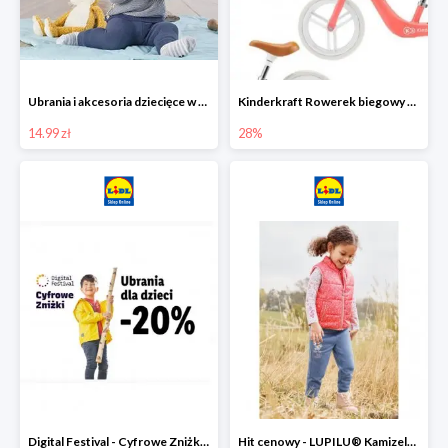
Ubrania i akcesoria dziecięce w Lidlu Online od 14,99 zł
Kinderkraft Rowerek biegowy Fly
14.99 zł
28%
Digital Festival - Cyfrowe Zniżki Ubrania dla dzieci w Lidlu -20%
Hit cenowy - LUPILU® Kamizelka pikowana dziewczęca