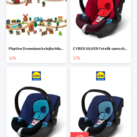
Playtive Drewniana kolejka Miasto lub Farma
CYBEX SILVER Fotelik samochodowy
16%
37%
-
6
%