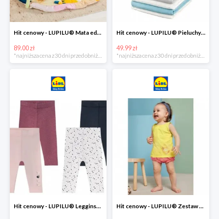
Hit cenowy - LUPILU® Mata edukacyjna dla niemowląt, 1 sztuka
Hit cenowy - LUPILU® Pieluchy tetrowe 80x80 cm, z biobawełny, 5 sztuk
89.00 zł
49.99 zł
*najniższa cena z 30 dni przed obniżką
*najniższa cena z 30 dni przed obniżką
Hit cenowy - LUPILU® Legginsy niemowlęce z biobawełną, 2 pary
Hit cenowy - LUPILU® Zestaw dziecięcy z biobawełny (body + koszulka + spodenki), 1 komplet