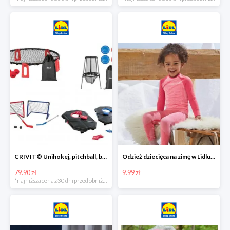
CRIVIT® Unihokej, pitchball, bean bag lub disc golf
Odzież dziecięca na zimę w Lidlu Online od 9,99 zł
79.90 zł
9.99 zł
*najniższa cena z 30 dni przed obniżką