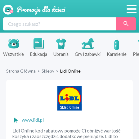
Promocje
Produkty
Sklepy
Wszystkie
Edukacja
Ubrania
Gry i zabawki
Karmienie
Pie
Blog
Strona Główna
>
Sklepy
>
Lidl Online
Wyprawka
www.lidl.pl
Lidl Online kod rabatowy pomoże Ci obniżyć wartość
koszyka i zaoszczędzić dodatkowe pieniądze. Lidl to