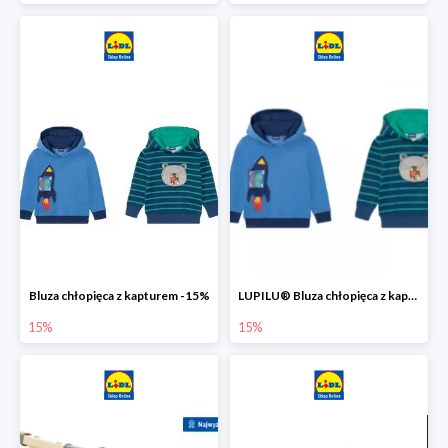
Bluza chłopięca z kapturem -15%
LUPILU® Bluza chłopięca z kapturem
15%
15%