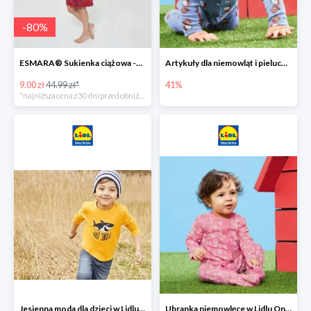
-
80
%
ESMARA® Sukienka ciążowa -79%
Artykuły dla niemowląt i pieluchy w Lidlu Online do -41%
9.00 zł
44.99 zł*
41%
*najniższa cena z 30 dni przed obniżką
Jesienna moda dla dzieci w Lidlu Online do -30%
Ubranka niemowlęce w Lidlu Online do -80%