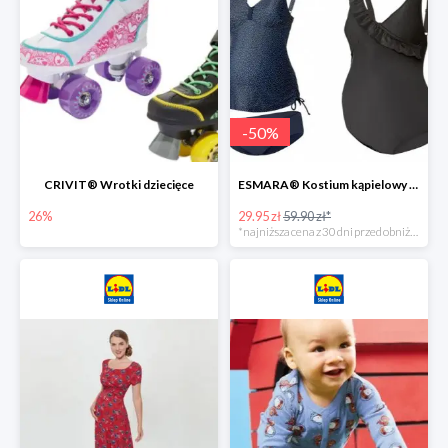
-
50
%
CRIVIT® Wrotki dziecięce
ESMARA® Kostium kąpielowy ciążowy lub tankini ciążowe -50%
26%
29.95 zł
59.90 zł*
*najniższa cena z 30 dni przed obniżką