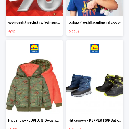
Wyprzedaż artykułów świątecznych w Lidlu Online
Zabawki w Lidlu Online od 9.99 zł
50%
9.99 zł
Hit cenowy - LUPILU® Dwustronna kurtka dziecięca z polarem
Hit cenowy - PEPPERTS® Buty zimowe chłopięce