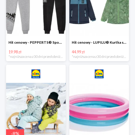
Hit cenowy - PEPPERTS® Spodnie dresowe chłopięce, 1 para
Hit cenowy - LUPILU® Kurtka softshell chłopięca, 1 sztuka
19.98 zł
44.99 zł
*najniższa cena z 30 dni przed obniżką
*najniższa cena z 30 dni przed obniżką
-
8
%