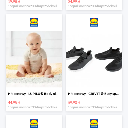
19.98 zł
24.99 zł
*najniższa cena z 30 dni przed obniżką
*najniższa cena z 30 dni przed obniżką
Hit cenowy - LUPILU® Body niemowlęce z biobawełny, z krótkim rękawem, 5 sztuk
Hit cenowy - CRIVIT® Buty sportowe chłopięce WellWalk, 1 para
44.95 zł
59.90 zł
*najniższa cena z 30 dni przed obniżką
*najniższa cena z 30 dni przed obniżką