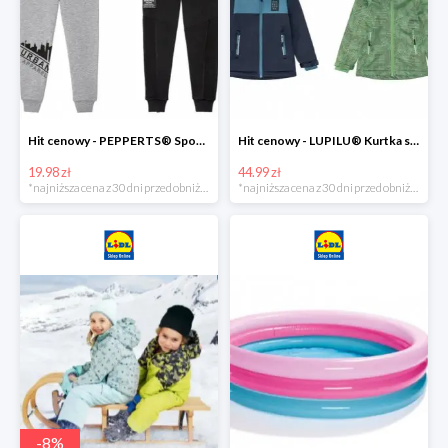
Hit cenowy - PEPPERTS® Spodnie dresowe chłopięce, 1 para
Hit cenowy - LUPILU® Kurtka softshell chłopięca, 1 sztuka
19.98 zł
44.99 zł
*najniższa cena z 30 dni przed obniżką
*najniższa cena z 30 dni przed obniżką
-
8
%