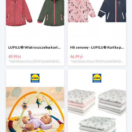
LUPILU® Wiatroszczelna kurtka dziecięca softshell, 1 sztuka
Hit cenowy - LUPILU® Kurtka przeciwdeszczowa dziewczęca, 1 sztuka
49.99 zł
46.99 zł
*najniższa cena z 30 dni przed obniżką
*najniższa cena z 30 dni przed obniżką