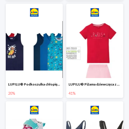
LUPILU® Podkoszulka chłopięca z bawełny -20%
LUPILU® Piżama dziewczęca z bawełny -41%
20%
41%