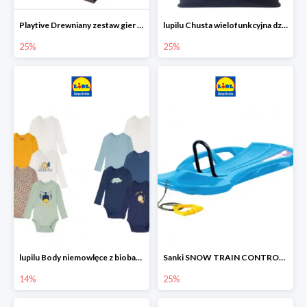
Playtive Drewniany zestaw gier 10 w 1
lupilu Chusta wielofunkcyjna dziecięca
25%
25%
lupilu Body niemowlęce z biobawełny
Sanki SNOW TRAIN CONTROL -25%
14%
25%