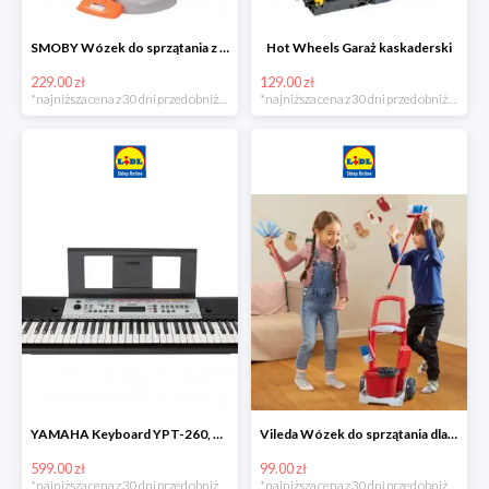
SMOBY Wózek do sprzątania z odkurzaczem
Hot Wheels Garaż kaskaderski
229.00 zł
129.00 zł
*najniższa cena z 30 dni przed obniżką
*najniższa cena z 30 dni przed obniżką
YAMAHA Keyboard YPT-260, 61 klawiszy
Vileda Wózek do sprzątania dla dzieci
599.00 zł
99.00 zł
*najniższa cena z 30 dni przed obniżką
*najniższa cena z 30 dni przed obniżką