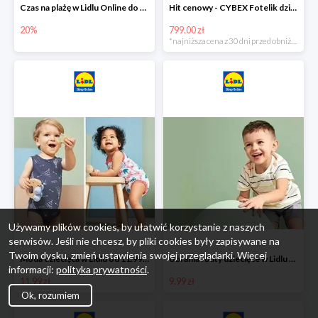
Czas na plażę w Lidlu Online do -20%
Hit cenowy - CYBEX Fotelik dziecięcy samochodowy Pallasfix grupa I-III, 9-36 kg
20%
799.00 zł
*najniższa cena z 30 dni przed obniżką
Używamy plików cookies, by ułatwić korzystanie z naszych
serwisów. Jeśli nie chcesz, by pliki cookies były zapisywane na
Twoim dysku, zmień ustawienia swojej przeglądarki. Więcej
Moda dziecięca w Lidlu od 11.99 zł
Ubrania i buty dziecięce w Lidlu Online od 9,99 zł
informacji:
polityka prywatności
.
11.99 zł
9.99 zł
Ok, rozumiem