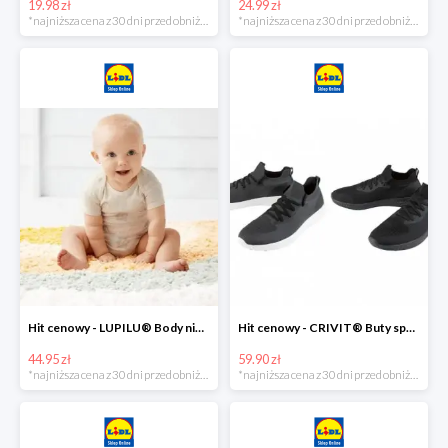
19.98 zł
24.99 zł
*najniższa cena z 30 dni przed obniżką
*najniższa cena z 30 dni przed obniżką
Hit cenowy - LUPILU® Body niemowlęce z biobawełny, z krótkim rękawem, 5 sztuk
Hit cenowy - CRIVIT® Buty sportowe chłopięce WellWalk, 1 para
44.95 zł
59.90 zł
*najniższa cena z 30 dni przed obniżką
*najniższa cena z 30 dni przed obniżką