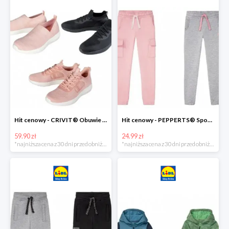
Hit cenowy - CRIVIT® Obuwie dziewczęce sportowe i na co dzień, 1 para
Hit cenowy - PEPPERTS® Spodnie dresowe dziewczęce, 1 para
59.90 zł
24.99 zł
*najniższa cena z 30 dni przed obniżką
*najniższa cena z 30 dni przed obniżką