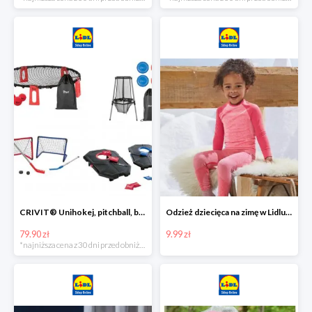
CRIVIT® Unihokej, pitchball, bean bag lub disc golf
Odzież dziecięca na zimę w Lidlu Online od 9,99 zł
79.90 zł
9.99 zł
*najniższa cena z 30 dni przed obniżką