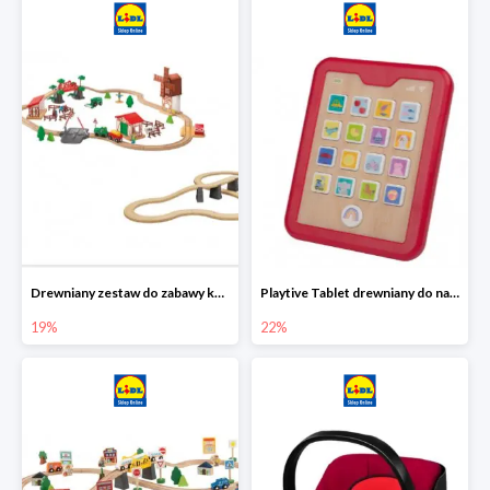
Drewniany zestaw do zabawy kolejką - farma i wiadukt
Playtive Tablet drewniany do nauki, interaktywny
19%
22%