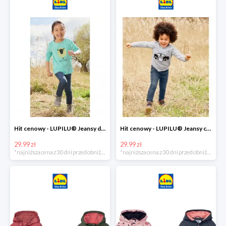
Hit cenowy - LUPILU® Jeansy dziewczęce slim fit
Hit cenowy - LUPILU® Jeansy chłopięce slim fit
29.99 zł
29.99 zł
*najniższa cena z 30 dni przed obniżką
*najniższa cena z 30 dni przed obniżką