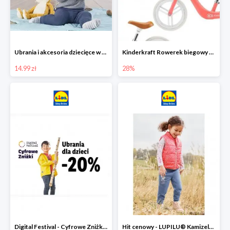
Ubrania i akcesoria dziecięce w Lidlu Online od 14,99 zł
Kinderkraft Rowerek biegowy Fly
14.99 zł
28%
Digital Festival - Cyfrowe Zniżki Ubrania dla dzieci w Lidlu -20%
Hit cenowy - LUPILU® Kamizelka pikowana dziewczęca