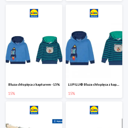
Bluza chłopięca z kapturem -15%
LUPILU® Bluza chłopięca z kapturem
15%
15%