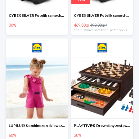
CYBEX SILVER Fotelik samochodowy -30%
CYBEX SILVER Fotelik samochodowy + dostawa gratis!
30%
469.00 zł
499.00 zł*
*najniższa cena z 30 dni przed obniżką
LUPILU® Kombinezon dziewczęcy z bawełny
PLAYTIVE® Drewniany zestaw gier 10 w 1
60%
30%