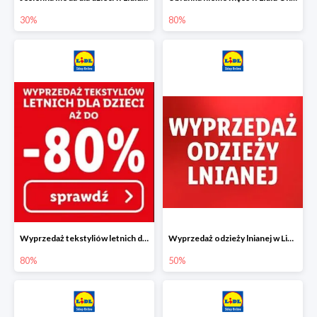
30%
80%
Wyprzedaż tekstyliów letnich dla dzieci w Lidlu Online do -80%
Wyprzedaż odzieży lnianej w Lidlu Online do -50%
80%
50%