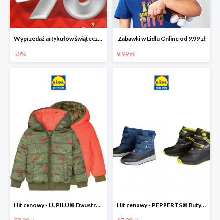
Wyprzedaż artykułów świątecznych w Lidlu Online
Zabawki w Lidlu Online od 9.99 zł
50%
9.99 zł
Hit cenowy - LUPILU® Dwustronna kurtka dziecięca z polarem
Hit cenowy - PEPPERTS® Buty zimowe chłopięce