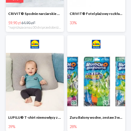
CRIVIT® Spodnie narciarskie dziewczęce
CRIVIT® Fotel plażowy rozkładany / Brodzik dziecięcy
59.90 zł
64.90 zł*
33%
*najniższa cena z 30 dni przed obniżką
LUPILU® T-shirt niemowlęcy z biobawełny -39%
Zuru Balony wodne, zestaw 3 wiązek -28%
39%
28%