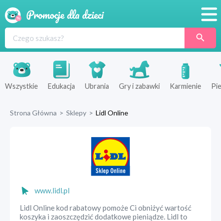
Promocje
Produkty
Sklepy
Wszystkie
Edukacja
Ubrania
Gry i zabawki
Karmienie
Pie
Blog
Strona Główna
>
Sklepy
>
Lidl Online
Wyprawka
www.lidl.pl
Lidl Online kod rabatowy pomoże Ci obniżyć wartość
koszyka i zaoszczędzić dodatkowe pieniądze. Lidl to