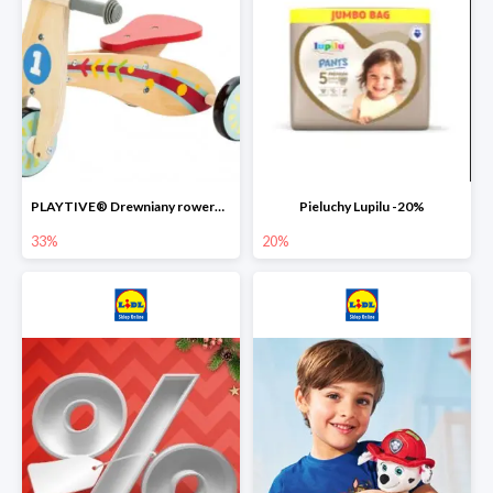
PLAYTIVE® Drewniany rowerek biegowy -33%
Pieluchy Lupilu -20%
33%
20%