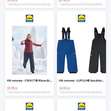
59.90 zł
67.90 zł
*najniższa cena z 30 dni przed obniżką
*najniższa cena z 30 dni przed obniżką
Hit cenowy - CRIVIT® Bluza dziewczęca z polaru
Hit cenowy - LUPILU® Spodnie narciarskie chłopięce
31.99 zł
54.90 zł
*najniższa cena z 30 dni przed obniżką
*najniższa cena z 30 dni przed obniżką