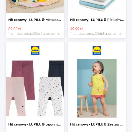
Hit cenowy - LUPILU® Mata edukacyjna dla niemowląt, 1 sztuka
Hit cenowy - LUPILU® Pieluchy tetrowe 80x80 cm, z biobawełny, 5 sztuk
89.00 zł
49.99 zł
*najniższa cena z 30 dni przed obniżką
*najniższa cena z 30 dni przed obniżką
Hit cenowy - LUPILU® Legginsy niemowlęce z biobawełną, 2 pary
Hit cenowy - LUPILU® Zestaw dziecięcy z biobawełny (body + koszulka + spodenki), 1 komplet