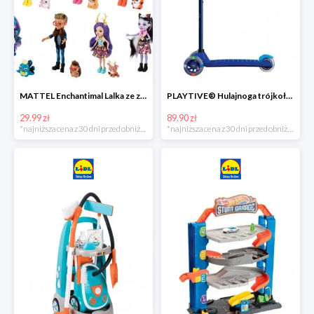
MATTEL Enchantimal Lalka ze zwierzątkiem
PLAYTIVE® Hulajnoga trójkołowa Tri Scooter z diodami LED
29.99 zł
89.90 zł
*najniższa cena z 30 dni przed obniżką
*najniższa cena z 30 dni przed obniżką