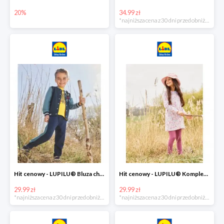
20%
34.99 zł
*najniższa cena z 30 dni przed obniżką
Hit cenowy - LUPILU® Bluza chłopięca w stylu college
Hit cenowy - LUPILU® Komplet dziewczęcy (sukienka + legginsy)
29.99 zł
29.99 zł
*najniższa cena z 30 dni przed obniżką
*najniższa cena z 30 dni przed obniżką