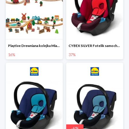
Playtive Drewniana kolejka Miasto lub Farma
CYBEX SILVER Fotelik samochodowy
16%
37%
-
6
%