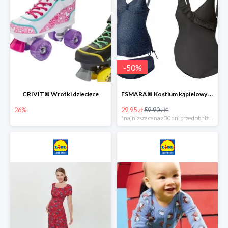
-
50
%
CRIVIT® Wrotki dziecięce
ESMARA® Kostium kąpielowy ciążowy lub tankini ciążowe -50%
26%
29.95 zł
59.90 zł*
*najniższa cena z 30 dni przed obniżką