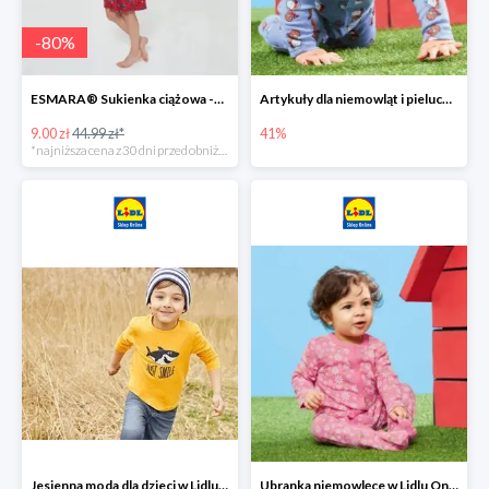
-
80
%
ESMARA® Sukienka ciążowa -79%
Artykuły dla niemowląt i pieluchy w Lidlu Online do -41%
9.00 zł
44.99 zł*
41%
*najniższa cena z 30 dni przed obniżką
Jesienna moda dla dzieci w Lidlu Online do -30%
Ubranka niemowlęce w Lidlu Online do -80%