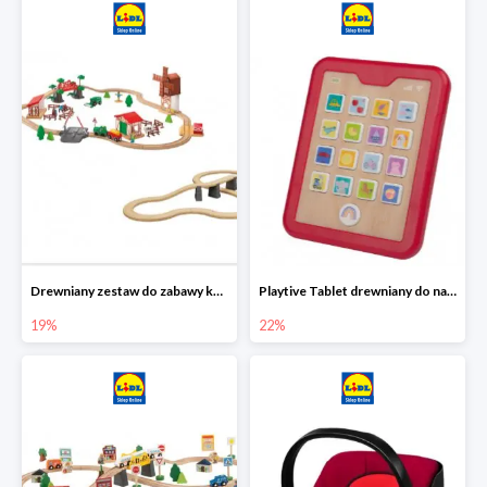
Drewniany zestaw do zabawy kolejką - farma i wiadukt
Playtive Tablet drewniany do nauki, interaktywny
19%
22%