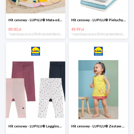
Hit cenowy - LUPILU® Mata edukacyjna dla niemowląt, 1 sztuka
Hit cenowy - LUPILU® Pieluchy tetrowe 80x80 cm, z biobawełny, 5 sztuk
89.00 zł
49.99 zł
*najniższa cena z 30 dni przed obniżką
*najniższa cena z 30 dni przed obniżką
Hit cenowy - LUPILU® Legginsy niemowlęce z biobawełną, 2 pary
Hit cenowy - LUPILU® Zestaw dziecięcy z biobawełny (body + koszulka + spodenki), 1 komplet