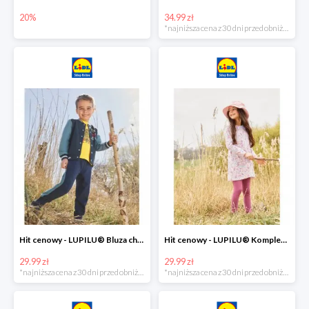
20%
34.99 zł
*najniższa cena z 30 dni przed obniżką
Hit cenowy - LUPILU® Bluza chłopięca w stylu college
Hit cenowy - LUPILU® Komplet dziewczęcy (sukienka + legginsy)
29.99 zł
29.99 zł
*najniższa cena z 30 dni przed obniżką
*najniższa cena z 30 dni przed obniżką