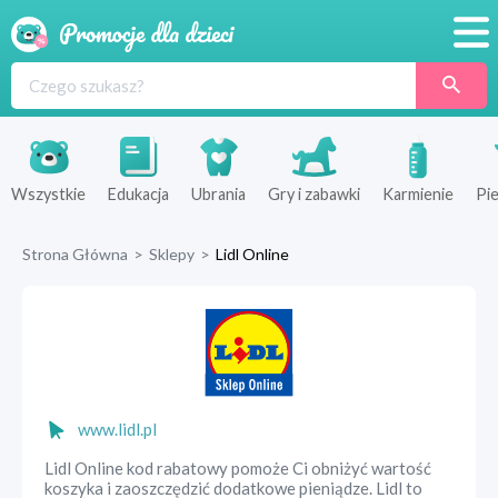
Promocje
Produkty
Sklepy
Wszystkie
Edukacja
Ubrania
Gry i zabawki
Karmienie
Pie
Blog
Strona Główna
>
Sklepy
>
Lidl Online
Wyprawka
www.lidl.pl
Lidl Online kod rabatowy pomoże Ci obniżyć wartość
koszyka i zaoszczędzić dodatkowe pieniądze. Lidl to