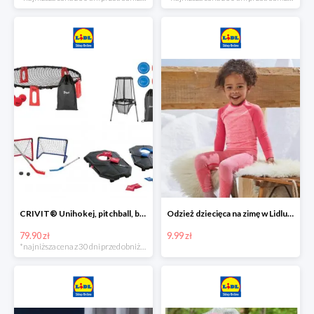
CRIVIT® Unihokej, pitchball, bean bag lub disc golf
Odzież dziecięca na zimę w Lidlu Online od 9,99 zł
79.90 zł
9.99 zł
*najniższa cena z 30 dni przed obniżką