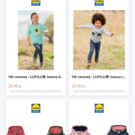
Hit cenowy - LUPILU® Jeansy dziewczęce slim fit
Hit cenowy - LUPILU® Jeansy chłopięce slim fit
29.99 zł
29.99 zł
*najniższa cena z 30 dni przed obniżką
*najniższa cena z 30 dni przed obniżką