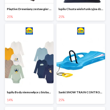
Playtive Drewniany zestaw gier 10 w 1
lupilu Chusta wielofunkcyjna dziecięca
25%
25%
lupilu Body niemowlęce z biobawełny
Sanki SNOW TRAIN CONTROL -25%
14%
25%