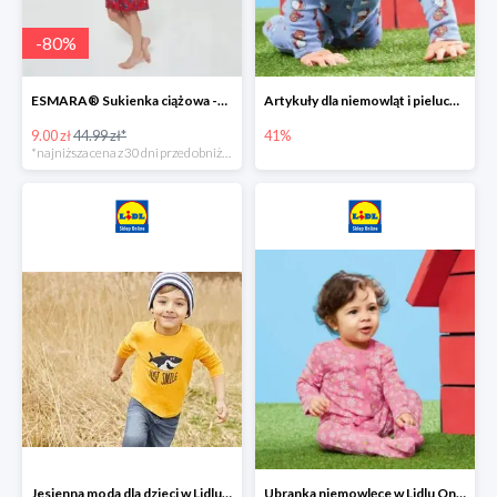
-
80
%
ESMARA® Sukienka ciążowa -79%
Artykuły dla niemowląt i pieluchy w Lidlu Online do -41%
9.00 zł
44.99 zł*
41%
*najniższa cena z 30 dni przed obniżką
Jesienna moda dla dzieci w Lidlu Online do -30%
Ubranka niemowlęce w Lidlu Online do -80%