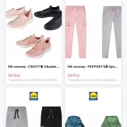
Hit cenowy - CRIVIT® Obuwie dziewczęce sportowe i na co dzień, 1 para
Hit cenowy - PEPPERTS® Spodnie dresowe dziewczęce, 1 para
59.90 zł
24.99 zł
*najniższa cena z 30 dni przed obniżką
*najniższa cena z 30 dni przed obniżką