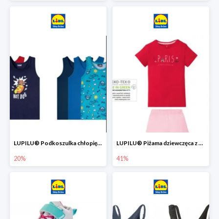
LUPILU® Podkoszulka chłopięca z bawełny -20%
LUPILU® Piżama dziewczęca z bawełny -41%
20%
41%