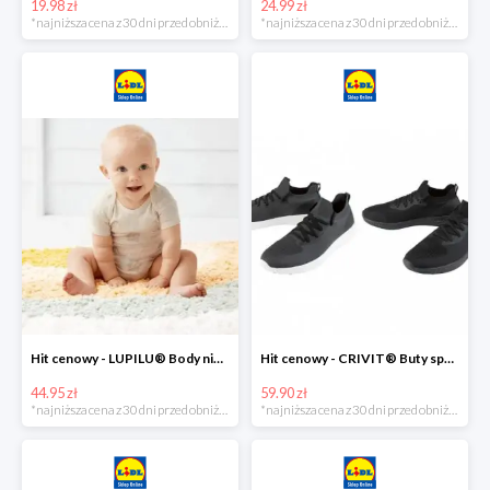
19.98 zł
24.99 zł
*najniższa cena z 30 dni przed obniżką
*najniższa cena z 30 dni przed obniżką
Hit cenowy - LUPILU® Body niemowlęce z biobawełny, z krótkim rękawem, 5 sztuk
Hit cenowy - CRIVIT® Buty sportowe chłopięce WellWalk, 1 para
44.95 zł
59.90 zł
*najniższa cena z 30 dni przed obniżką
*najniższa cena z 30 dni przed obniżką