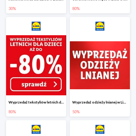
30%
80%
Wyprzedaż tekstyliów letnich dla dzieci w Lidlu Online do -80%
Wyprzedaż odzieży lnianej w Lidlu Online do -50%
80%
50%