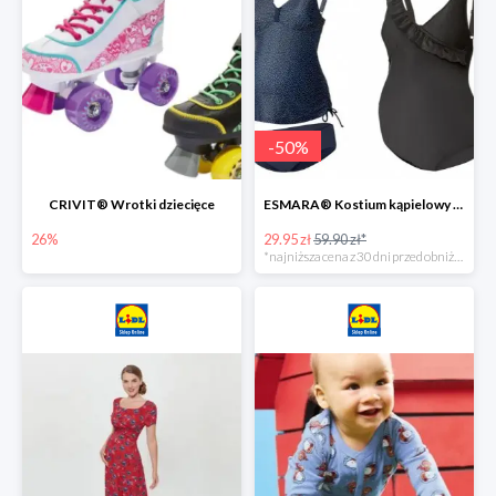
-
50
%
CRIVIT® Wrotki dziecięce
ESMARA® Kostium kąpielowy ciążowy lub tankini ciążowe -50%
26%
29.95 zł
59.90 zł*
*najniższa cena z 30 dni przed obniżką