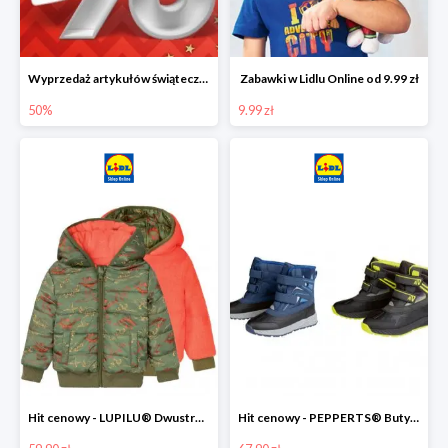
Wyprzedaż artykułów świątecznych w Lidlu Online
Zabawki w Lidlu Online od 9.99 zł
50%
9.99 zł
Hit cenowy - LUPILU® Dwustronna kurtka dziecięca z polarem
Hit cenowy - PEPPERTS® Buty zimowe chłopięce