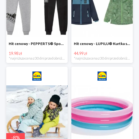
Hit cenowy - PEPPERTS® Spodnie dresowe chłopięce, 1 para
Hit cenowy - LUPILU® Kurtka softshell chłopięca, 1 sztuka
19.98 zł
44.99 zł
*najniższa cena z 30 dni przed obniżką
*najniższa cena z 30 dni przed obniżką
-
8
%