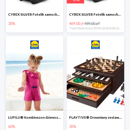
CYBEX SILVER Fotelik samochodowy -30%
CYBEX SILVER Fotelik samochodowy + dostawa gratis!
30%
469.00 zł
499.00 zł*
*najniższa cena z 30 dni przed obniżką
LUPILU® Kombinezon dziewczęcy z bawełny
PLAYTIVE® Drewniany zestaw gier 10 w 1
60%
30%