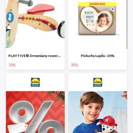
PLAYTIVE® Drewniany rowerek biegowy -33%
Pieluchy Lupilu -20%
33%
20%