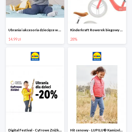
Ubrania i akcesoria dziecięce w Lidlu Online od 14,99 zł
Kinderkraft Rowerek biegowy Fly
14.99 zł
28%
Digital Festival - Cyfrowe Zniżki Ubrania dla dzieci w Lidlu -20%
Hit cenowy - LUPILU® Kamizelka pikowana dziewczęca