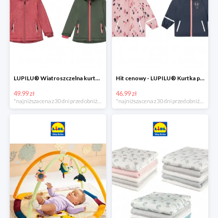
LUPILU® Wiatroszczelna kurtka dziecięca softshell, 1 sztuka
Hit cenowy - LUPILU® Kurtka przeciwdeszczowa dziewczęca, 1 sztuka
49.99 zł
46.99 zł
*najniższa cena z 30 dni przed obniżką
*najniższa cena z 30 dni przed obniżką