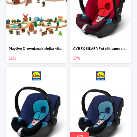
Playtive Drewniana kolejka Miasto lub Farma
CYBEX SILVER Fotelik samochodowy
16%
37%
-
6
%