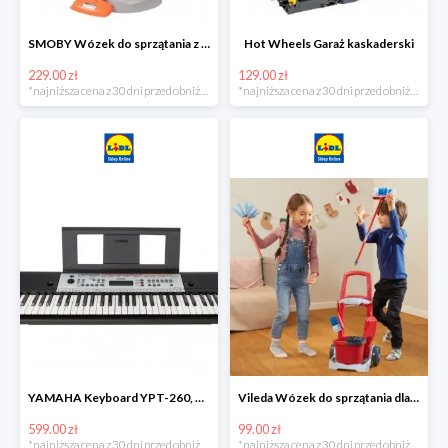
SMOBY Wózek do sprzątania z odkurzaczem
Hot Wheels Garaż kaskaderski
229.00 zł
129.00 zł
*najniższa cena z 30 dni przed obniżką
*najniższa cena z 30 dni przed obniżką
YAMAHA Keyboard YPT-260, 61 klawiszy
Vileda Wózek do sprzątania dla dzieci
599.00 zł
99.00 zł
*najniższa cena z 30 dni przed obniżką
*najniższa cena z 30 dni przed obniżką