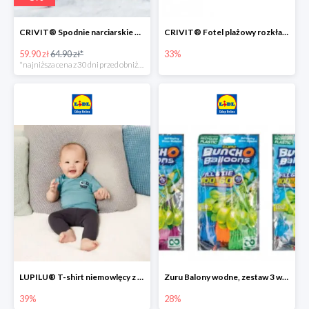
CRIVIT® Spodnie narciarskie dziewczęce
CRIVIT® Fotel plażowy rozkładany / Brodzik dziecięcy
59.90 zł
64.90 zł*
33%
*najniższa cena z 30 dni przed obniżką
LUPILU® T-shirt niemowlęcy z biobawełny -39%
Zuru Balony wodne, zestaw 3 wiązek -28%
39%
28%