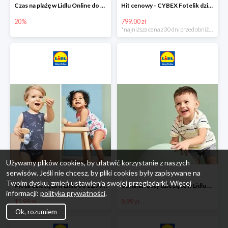
Czas na plażę w Lidlu Online do -20%
Hit cenowy - CYBEX Fotelik dziecięcy samochodowy Pallasfix grupa I-III, 9-36 kg
20%
799.00 zł
*najniższa cena z 30 dni przed obniżką
Używamy plików cookies, by ułatwić korzystanie z naszych
serwisów. Jeśli nie chcesz, by pliki cookies były zapisywane na
Twoim dysku, zmień ustawienia swojej przeglądarki. Więcej
Moda dziecięca w Lidlu od 11.99 zł
Ubrania i buty dziecięce w Lidlu Online od 9,99 zł
informacji:
polityka prywatności
.
11.99 zł
9.99 zł
Ok, rozumiem