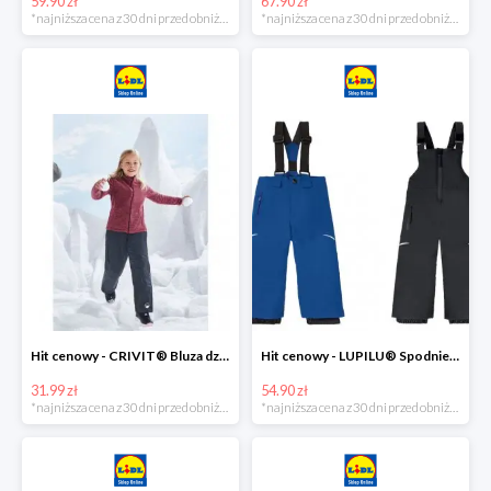
59.90 zł
67.90 zł
*najniższa cena z 30 dni przed obniżką
*najniższa cena z 30 dni przed obniżką
Hit cenowy - CRIVIT® Bluza dziewczęca z polaru
Hit cenowy - LUPILU® Spodnie narciarskie chłopięce
31.99 zł
54.90 zł
*najniższa cena z 30 dni przed obniżką
*najniższa cena z 30 dni przed obniżką