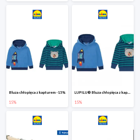
Bluza chłopięca z kapturem -15%
LUPILU® Bluza chłopięca z kapturem
15%
15%