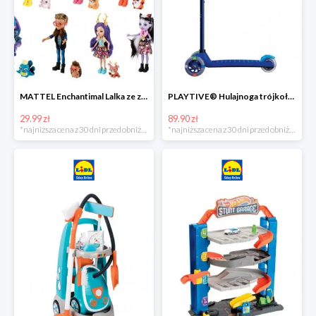
MATTEL Enchantimal Lalka ze zwierzątkiem
PLAYTIVE® Hulajnoga trójkołowa Tri Scooter z diodami LED
29.99 zł
89.90 zł
*najniższa cena z 30 dni przed obniżką
*najniższa cena z 30 dni przed obniżką