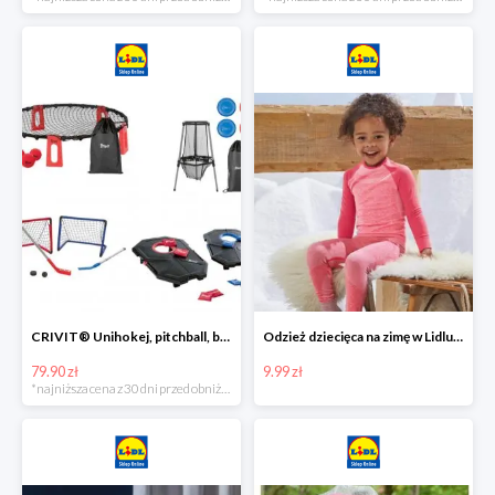
CRIVIT® Unihokej, pitchball, bean bag lub disc golf
Odzież dziecięca na zimę w Lidlu Online od 9,99 zł
79.90 zł
9.99 zł
*najniższa cena z 30 dni przed obniżką