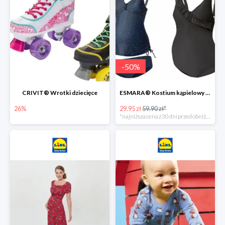
-
50
%
CRIVIT® Wrotki dziecięce
ESMARA® Kostium kąpielowy ciążowy lub tankini ciążowe -50%
26%
29.95 zł
59.90 zł*
*najniższa cena z 30 dni przed obniżką