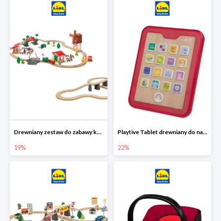
Drewniany zestaw do zabawy kolejką - farma i wiadukt
Playtive Tablet drewniany do nauki, interaktywny
19%
22%