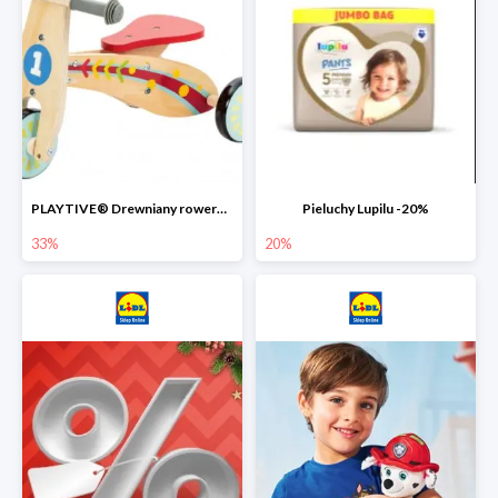
PLAYTIVE® Drewniany rowerek biegowy -33%
Pieluchy Lupilu -20%
33%
20%