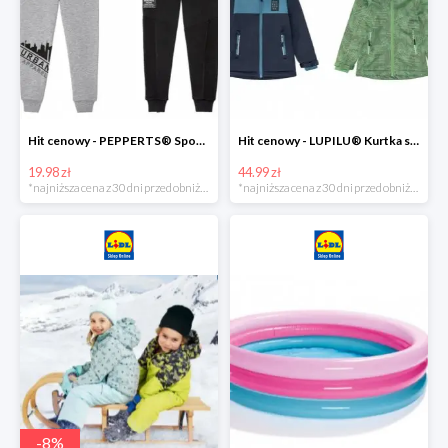
Hit cenowy - PEPPERTS® Spodnie dresowe chłopięce, 1 para
Hit cenowy - LUPILU® Kurtka softshell chłopięca, 1 sztuka
19.98 zł
44.99 zł
*najniższa cena z 30 dni przed obniżką
*najniższa cena z 30 dni przed obniżką
-
8
%