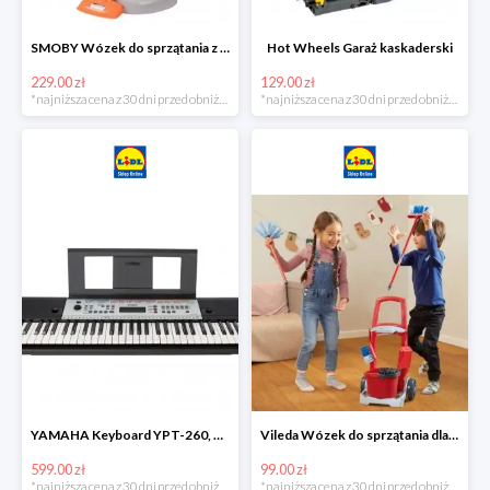
SMOBY Wózek do sprzątania z odkurzaczem
Hot Wheels Garaż kaskaderski
229.00 zł
129.00 zł
*najniższa cena z 30 dni przed obniżką
*najniższa cena z 30 dni przed obniżką
YAMAHA Keyboard YPT-260, 61 klawiszy
Vileda Wózek do sprzątania dla dzieci
599.00 zł
99.00 zł
*najniższa cena z 30 dni przed obniżką
*najniższa cena z 30 dni przed obniżką