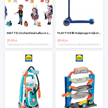
MATTEL Enchantimal Lalka ze zwierzątkiem
PLAYTIVE® Hulajnoga trójkołowa Tri Scooter z diodami LED
29.99 zł
89.90 zł
*najniższa cena z 30 dni przed obniżką
*najniższa cena z 30 dni przed obniżką