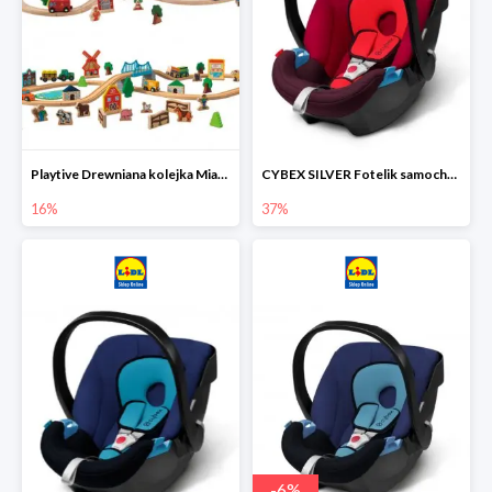
Playtive Drewniana kolejka Miasto lub Farma
CYBEX SILVER Fotelik samochodowy
16%
37%
-
6
%