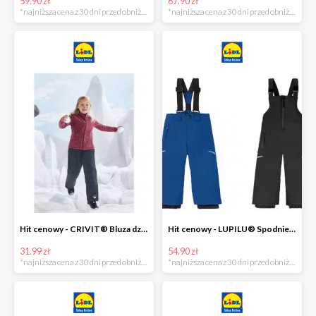
59.90 zł
67.90 zł
*najniższa cena z 30 dni przed obniżką
*najniższa cena z 30 dni przed obniżką
Hit cenowy - CRIVIT® Bluza dziewczęca z polaru
Hit cenowy - LUPILU® Spodnie narciarskie chłopięce
31.99 zł
54.90 zł
*najniższa cena z 30 dni przed obniżką
*najniższa cena z 30 dni przed obniżką