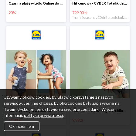
Czas na plażę w Lidlu Online do -20%
Hit cenowy - CYBEX Fotelik dziecięcy samochodowy Pallasfix grupa I-III, 9-36 kg
20%
799.00 zł
*najniższa cena z 30 dni przed obniżką
Używamy plików cookies, by ułatwić korzystanie z naszych
serwisów. Jeśli nie chcesz, by pliki cookies były zapisywane na
Twoim dysku, zmień ustawienia swojej przeglądarki. Więcej
Moda dziecięca w Lidlu od 11.99 zł
Ubrania i buty dziecięce w Lidlu Online od 9,99 zł
informacji:
polityka prywatności
.
11.99 zł
9.99 zł
Ok, rozumiem