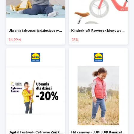
Ubrania i akcesoria dziecięce w Lidlu Online od 14,99 zł
Kinderkraft Rowerek biegowy Fly
14.99 zł
28%
Digital Festival - Cyfrowe Zniżki Ubrania dla dzieci w Lidlu -20%
Hit cenowy - LUPILU® Kamizelka pikowana dziewczęca