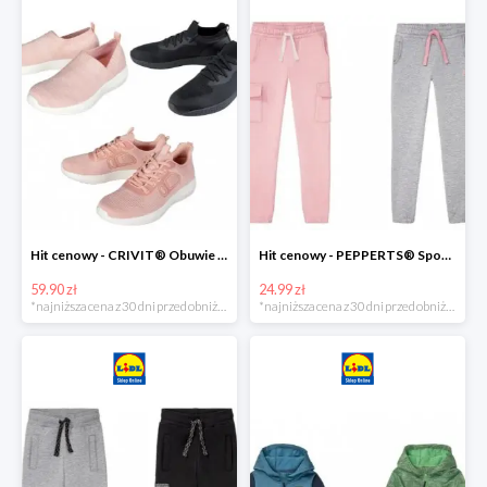
Hit cenowy - CRIVIT® Obuwie dziewczęce sportowe i na co dzień, 1 para
Hit cenowy - PEPPERTS® Spodnie dresowe dziewczęce, 1 para
59.90 zł
24.99 zł
*najniższa cena z 30 dni przed obniżką
*najniższa cena z 30 dni przed obniżką