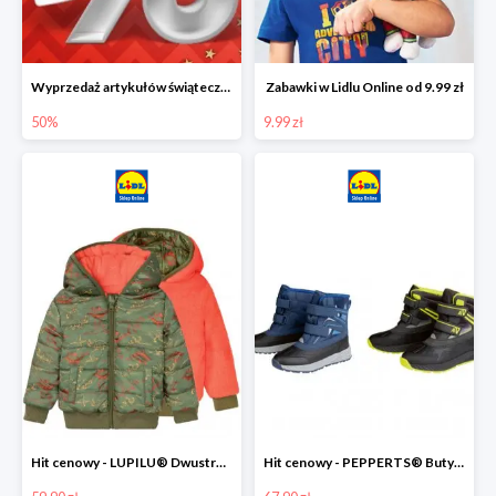
Wyprzedaż artykułów świątecznych w Lidlu Online
Zabawki w Lidlu Online od 9.99 zł
50%
9.99 zł
Hit cenowy - LUPILU® Dwustronna kurtka dziecięca z polarem
Hit cenowy - PEPPERTS® Buty zimowe chłopięce