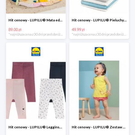
Hit cenowy - LUPILU® Mata edukacyjna dla niemowląt, 1 sztuka
Hit cenowy - LUPILU® Pieluchy tetrowe 80x80 cm, z biobawełny, 5 sztuk
89.00 zł
49.99 zł
*najniższa cena z 30 dni przed obniżką
*najniższa cena z 30 dni przed obniżką
Hit cenowy - LUPILU® Legginsy niemowlęce z biobawełną, 2 pary
Hit cenowy - LUPILU® Zestaw dziecięcy z biobawełny (body + koszulka + spodenki), 1 komplet