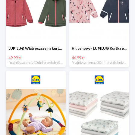
LUPILU® Wiatroszczelna kurtka dziecięca softshell, 1 sztuka
Hit cenowy - LUPILU® Kurtka przeciwdeszczowa dziewczęca, 1 sztuka
49.99 zł
46.99 zł
*najniższa cena z 30 dni przed obniżką
*najniższa cena z 30 dni przed obniżką