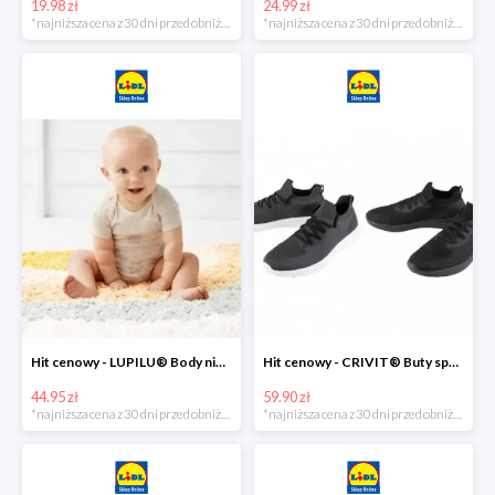
19.98 zł
24.99 zł
*najniższa cena z 30 dni przed obniżką
*najniższa cena z 30 dni przed obniżką
Hit cenowy - LUPILU® Body niemowlęce z biobawełny, z krótkim rękawem, 5 sztuk
Hit cenowy - CRIVIT® Buty sportowe chłopięce WellWalk, 1 para
44.95 zł
59.90 zł
*najniższa cena z 30 dni przed obniżką
*najniższa cena z 30 dni przed obniżką