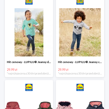
Hit cenowy - LUPILU® Jeansy dziewczęce slim fit
Hit cenowy - LUPILU® Jeansy chłopięce slim fit
29.99 zł
29.99 zł
*najniższa cena z 30 dni przed obniżką
*najniższa cena z 30 dni przed obniżką