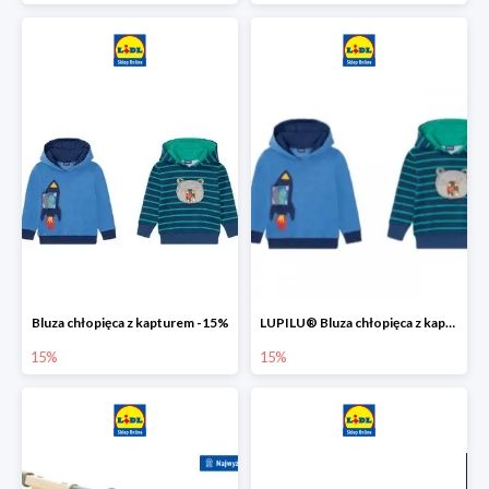
Bluza chłopięca z kapturem -15%
LUPILU® Bluza chłopięca z kapturem
15%
15%