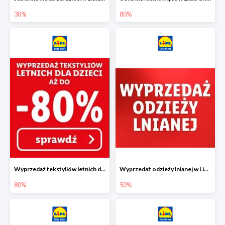
30%
80%
Wyprzedaż tekstyliów letnich dla dzieci w Lidlu Online do -80%
Wyprzedaż odzieży lnianej w Lidlu Online do -50%
80%
50%