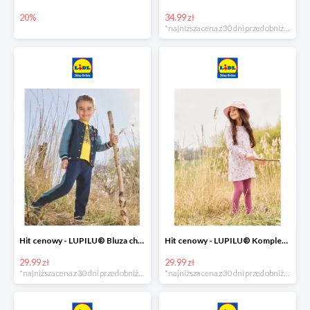
20%
34.99 zł
*najniższa cena z 30 dni przed obniżką
Hit cenowy - LUPILU® Bluza chłopięca w stylu college
Hit cenowy - LUPILU® Komplet dziewczęcy (sukienka + legginsy)
29.99 zł
29.99 zł
*najniższa cena z 30 dni przed obniżką
*najniższa cena z 30 dni przed obniżką