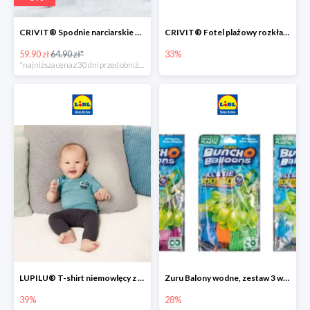
CRIVIT® Spodnie narciarskie dziewczęce
CRIVIT® Fotel plażowy rozkładany / Brodzik dziecięcy
59.90 zł
64.90 zł*
33%
*najniższa cena z 30 dni przed obniżką
LUPILU® T-shirt niemowlęcy z biobawełny -39%
Zuru Balony wodne, zestaw 3 wiązek -28%
39%
28%