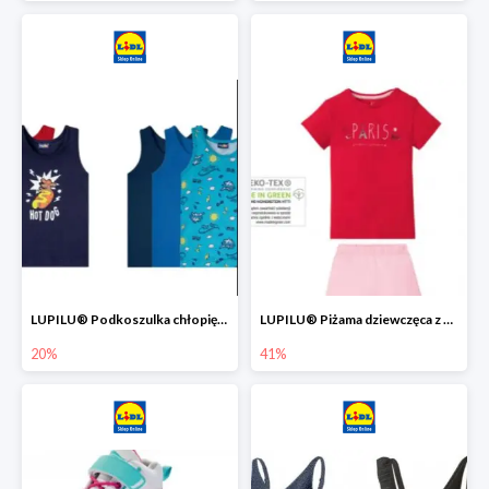
LUPILU® Podkoszulka chłopięca z bawełny -20%
LUPILU® Piżama dziewczęca z bawełny -41%
20%
41%