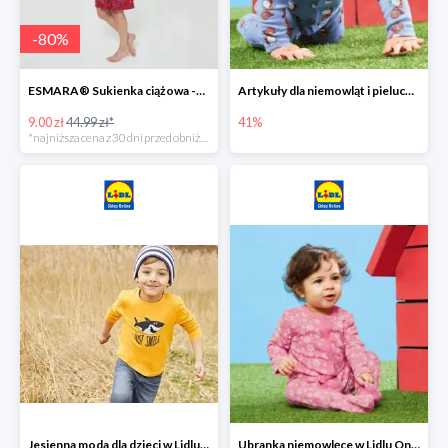
-
80
%
ESMARA® Sukienka ciążowa -79%
Artykuły dla niemowląt i pieluchy w Lidlu Online do -41%
9.00 zł
44.99 zł*
41%
*najniższa cena z 30 dni przed obniżką
Jesienna moda dla dzieci w Lidlu Online do -30%
Ubranka niemowlęce w Lidlu Online do -80%