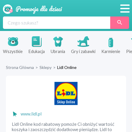
Promocje
Produkty
Sklepy
Wszystkie
Edukacja
Ubrania
Gry i zabawki
Karmienie
Pie
Blog
Strona Główna
>
Sklepy
>
Lidl Online
Wyprawka
www.lidl.pl
Lidl Online kod rabatowy pomoże Ci obniżyć wartość
koszyka i zaoszczędzić dodatkowe pieniądze. Lidl to