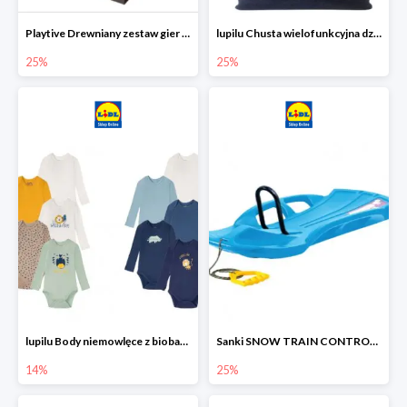
Playtive Drewniany zestaw gier 10 w 1
lupilu Chusta wielofunkcyjna dziecięca
25%
25%
lupilu Body niemowlęce z biobawełny
Sanki SNOW TRAIN CONTROL -25%
14%
25%