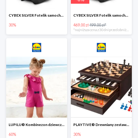
CYBEX SILVER Fotelik samochodowy -30%
CYBEX SILVER Fotelik samochodowy + dostawa gratis!
30%
469.00 zł
499.00 zł*
*najniższa cena z 30 dni przed obniżką
LUPILU® Kombinezon dziewczęcy z bawełny
PLAYTIVE® Drewniany zestaw gier 10 w 1
60%
30%