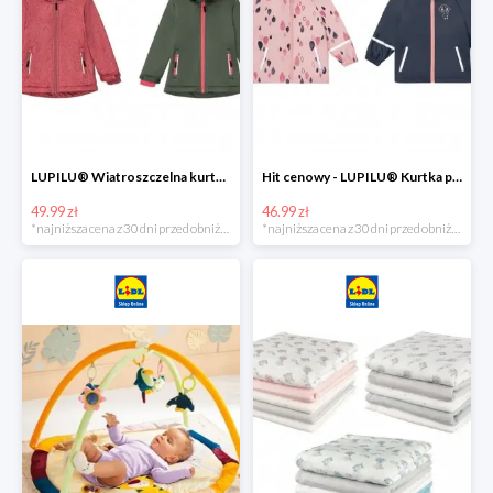
LUPILU® Wiatroszczelna kurtka dziecięca softshell, 1 sztuka
Hit cenowy - LUPILU® Kurtka przeciwdeszczowa dziewczęca, 1 sztuka
49.99 zł
46.99 zł
*najniższa cena z 30 dni przed obniżką
*najniższa cena z 30 dni przed obniżką