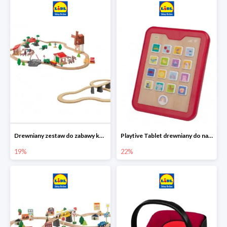
Drewniany zestaw do zabawy kolejką - farma i wiadukt
Playtive Tablet drewniany do nauki, interaktywny
19%
22%