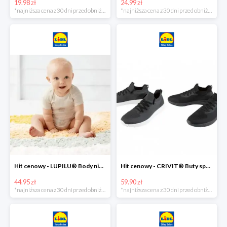
19.98 zł
24.99 zł
*najniższa cena z 30 dni przed obniżką
*najniższa cena z 30 dni przed obniżką
Hit cenowy - LUPILU® Body niemowlęce z biobawełny, z krótkim rękawem, 5 sztuk
Hit cenowy - CRIVIT® Buty sportowe chłopięce WellWalk, 1 para
44.95 zł
59.90 zł
*najniższa cena z 30 dni przed obniżką
*najniższa cena z 30 dni przed obniżką