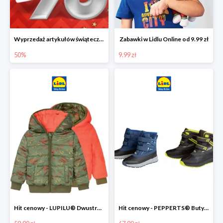
Wyprzedaż artykułów świątecznych w Lidlu Online
Zabawki w Lidlu Online od 9.99 zł
50%
9.99 zł
Hit cenowy - LUPILU® Dwustronna kurtka dziecięca z polarem
Hit cenowy - PEPPERTS® Buty zimowe chłopięce