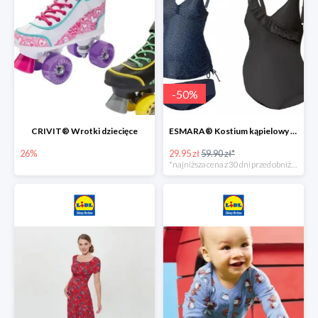
-
50
%
CRIVIT® Wrotki dziecięce
ESMARA® Kostium kąpielowy ciążowy lub tankini ciążowe -50%
26%
29.95 zł
59.90 zł*
*najniższa cena z 30 dni przed obniżką