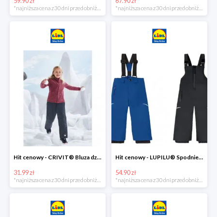
59.90 zł
67.90 zł
*najniższa cena z 30 dni przed obniżką
*najniższa cena z 30 dni przed obniżką
Hit cenowy - CRIVIT® Bluza dziewczęca z polaru
Hit cenowy - LUPILU® Spodnie narciarskie chłopięce
31.99 zł
54.90 zł
*najniższa cena z 30 dni przed obniżką
*najniższa cena z 30 dni przed obniżką