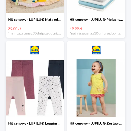
Hit cenowy - LUPILU® Mata edukacyjna dla niemowląt, 1 sztuka
Hit cenowy - LUPILU® Pieluchy tetrowe 80x80 cm, z biobawełny, 5 sztuk
89.00 zł
49.99 zł
*najniższa cena z 30 dni przed obniżką
*najniższa cena z 30 dni przed obniżką
Hit cenowy - LUPILU® Legginsy niemowlęce z biobawełną, 2 pary
Hit cenowy - LUPILU® Zestaw dziecięcy z biobawełny (body + koszulka + spodenki), 1 komplet