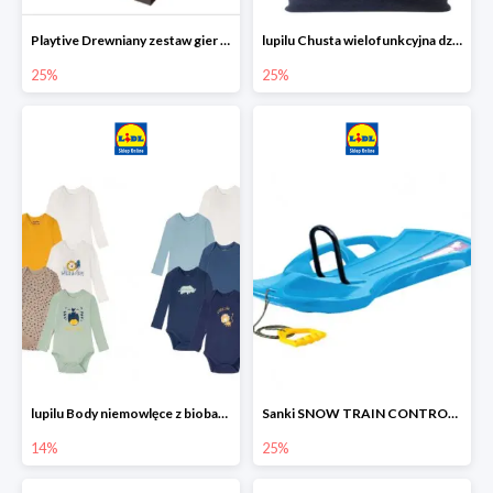
Playtive Drewniany zestaw gier 10 w 1
lupilu Chusta wielofunkcyjna dziecięca
25%
25%
lupilu Body niemowlęce z biobawełny
Sanki SNOW TRAIN CONTROL -25%
14%
25%