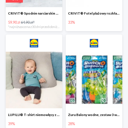
CRIVIT® Spodnie narciarskie dziewczęce
CRIVIT® Fotel plażowy rozkładany / Brodzik dziecięcy
59.90 zł
64.90 zł*
33%
*najniższa cena z 30 dni przed obniżką
LUPILU® T-shirt niemowlęcy z biobawełny -39%
Zuru Balony wodne, zestaw 3 wiązek -28%
39%
28%