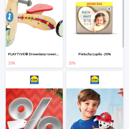
PLAYTIVE® Drewniany rowerek biegowy -33%
Pieluchy Lupilu -20%
33%
20%