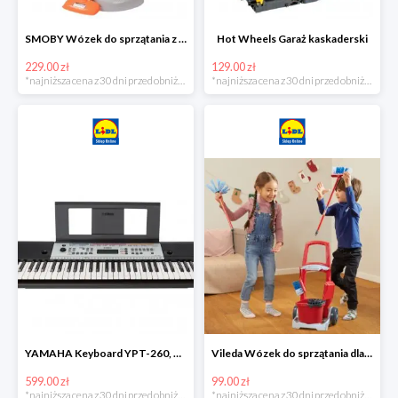
SMOBY Wózek do sprzątania z odkurzaczem
Hot Wheels Garaż kaskaderski
229.00 zł
129.00 zł
*najniższa cena z 30 dni przed obniżką
*najniższa cena z 30 dni przed obniżką
YAMAHA Keyboard YPT-260, 61 klawiszy
Vileda Wózek do sprzątania dla dzieci
599.00 zł
99.00 zł
*najniższa cena z 30 dni przed obniżką
*najniższa cena z 30 dni przed obniżką