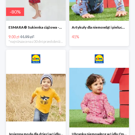
-
80
%
ESMARA® Sukienka ciążowa -79%
Artykuły dla niemowląt i pieluchy w Lidlu Online do -41%
9.00 zł
44.99 zł*
41%
*najniższa cena z 30 dni przed obniżką
Jesienna moda dla dzieci w Lidlu Online do -30%
Ubranka niemowlęce w Lidlu Online do -80%