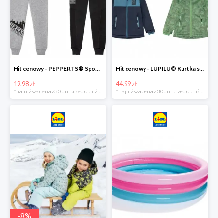
Hit cenowy - PEPPERTS® Spodnie dresowe chłopięce, 1 para
Hit cenowy - LUPILU® Kurtka softshell chłopięca, 1 sztuka
19.98 zł
44.99 zł
*najniższa cena z 30 dni przed obniżką
*najniższa cena z 30 dni przed obniżką
-
8
%