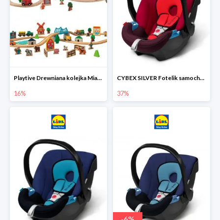
Playtive Drewniana kolejka Miasto lub Farma
CYBEX SILVER Fotelik samochodowy
16%
37%
-
6
%