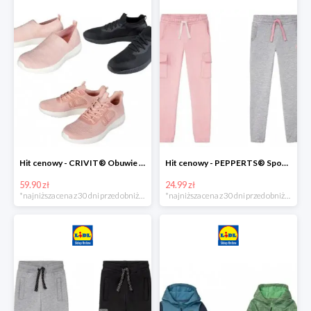
Hit cenowy - CRIVIT® Obuwie dziewczęce sportowe i na co dzień, 1 para
Hit cenowy - PEPPERTS® Spodnie dresowe dziewczęce, 1 para
59.90 zł
24.99 zł
*najniższa cena z 30 dni przed obniżką
*najniższa cena z 30 dni przed obniżką