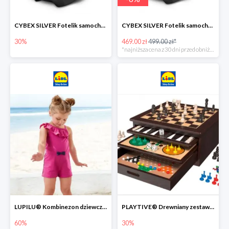
CYBEX SILVER Fotelik samochodowy -30%
CYBEX SILVER Fotelik samochodowy + dostawa gratis!
30%
469.00 zł
499.00 zł*
*najniższa cena z 30 dni przed obniżką
LUPILU® Kombinezon dziewczęcy z bawełny
PLAYTIVE® Drewniany zestaw gier 10 w 1
60%
30%