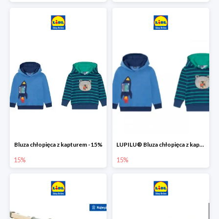
Bluza chłopięca z kapturem -15%
LUPILU® Bluza chłopięca z kapturem
15%
15%