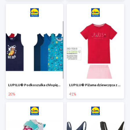
LUPILU® Podkoszulka chłopięca z bawełny -20%
LUPILU® Piżama dziewczęca z bawełny -41%
20%
41%