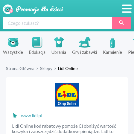
Promocje
Produkty
Sklepy
Wszystkie
Edukacja
Ubrania
Gry i zabawki
Karmienie
Pie
Blog
Strona Główna
>
Sklepy
>
Lidl Online
Wyprawka
www.lidl.pl
Lidl Online kod rabatowy pomoże Ci obniżyć wartość
koszyka i zaoszczędzić dodatkowe pieniądze. Lidl to