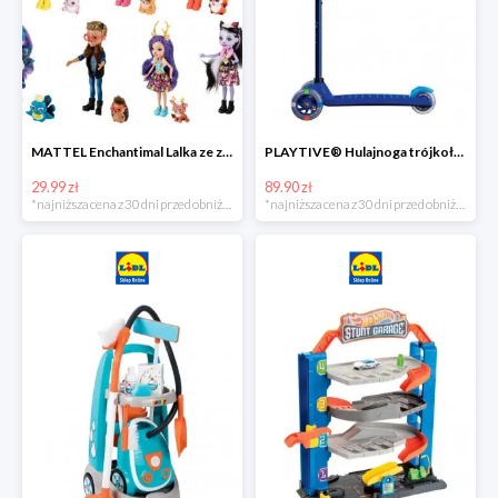
MATTEL Enchantimal Lalka ze zwierzątkiem
PLAYTIVE® Hulajnoga trójkołowa Tri Scooter z diodami LED
29.99 zł
89.90 zł
*najniższa cena z 30 dni przed obniżką
*najniższa cena z 30 dni przed obniżką