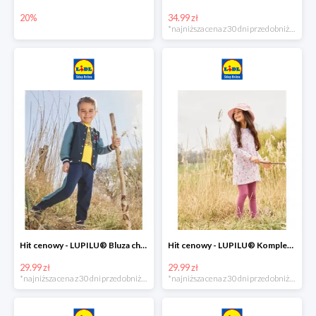
20%
34.99 zł
*najniższa cena z 30 dni przed obniżką
Hit cenowy - LUPILU® Bluza chłopięca w stylu college
Hit cenowy - LUPILU® Komplet dziewczęcy (sukienka + legginsy)
29.99 zł
29.99 zł
*najniższa cena z 30 dni przed obniżką
*najniższa cena z 30 dni przed obniżką