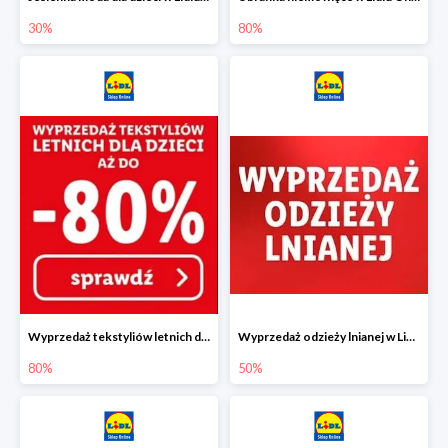
30%
80%
Wyprzedaż tekstyliów letnich dla dzieci w Lidlu Online do -80%
Wyprzedaż odzieży lnianej w Lidlu Online do -50%
80%
50%