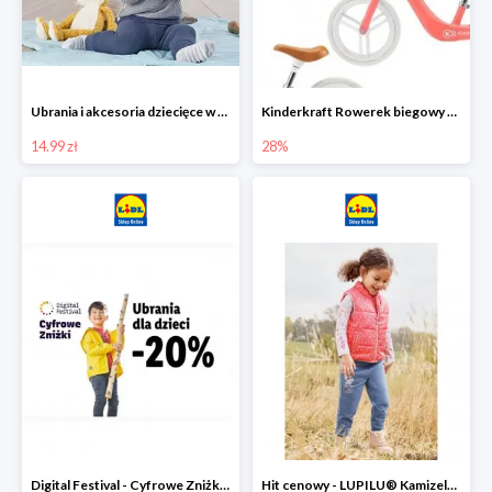
Ubrania i akcesoria dziecięce w Lidlu Online od 14,99 zł
Kinderkraft Rowerek biegowy Fly
14.99 zł
28%
Digital Festival - Cyfrowe Zniżki Ubrania dla dzieci w Lidlu -20%
Hit cenowy - LUPILU® Kamizelka pikowana dziewczęca