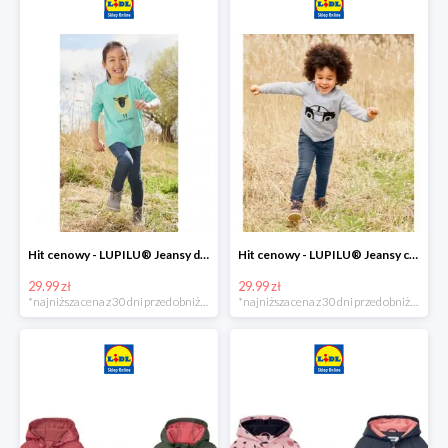
Hit cenowy - LUPILU® Jeansy dziewczęce slim fit
Hit cenowy - LUPILU® Jeansy chłopięce slim fit
29.99 zł
29.99 zł
*najniższa cena z 30 dni przed obniżką
*najniższa cena z 30 dni przed obniżką