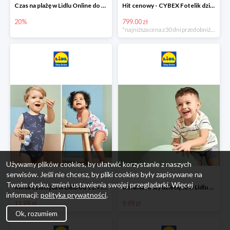
Czas na plażę w Lidlu Online do -20%
Hit cenowy - CYBEX Fotelik dziecięcy samochodowy Pallasfix grupa I-III, 9-36 kg
20%
799.00 zł
*najniższa cena z 30 dni przed obniżką
Używamy plików cookies, by ułatwić korzystanie z naszych
serwisów. Jeśli nie chcesz, by pliki cookies były zapisywane na
Twoim dysku, zmień ustawienia swojej przeglądarki. Więcej
Moda dziecięca w Lidlu od 11.99 zł
Ubrania i buty dziecięce w Lidlu Online od 9,99 zł
informacji:
polityka prywatności
.
11.99 zł
9.99 zł
Ok, rozumiem