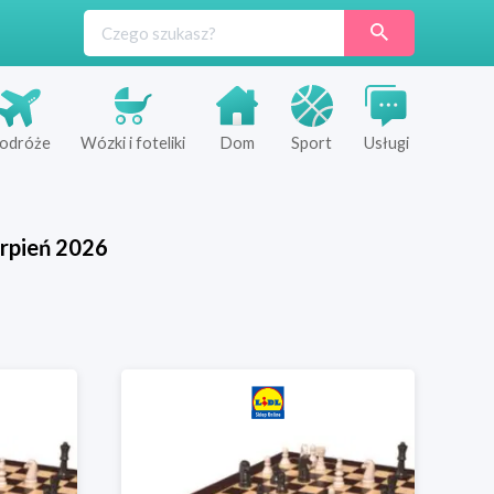
odróże
Wózki i foteliki
Dom
Sport
Usługi
rpień
2026