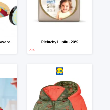
PLAYTIVE® Drewniany rowerek biegowy -33%
Pieluchy Lupilu -20%
20%