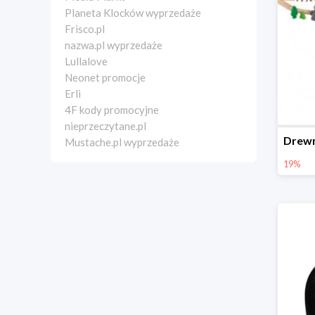
Planeta Klocków wyprzedaże
Frisco.pl
nazwa.pl wyprzedaże
Lullalove
Neonet promocje
Erli
4F kody promocyjne
nieprzeczytane.pl
Mustache.pl wyprzedaże
19%