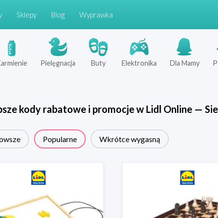
y
Sklepy
Blog
Wyprawka
armienie
Pielęgnacja
Buty
Elektronika
Dla Mamy
P
psze kody rabatowe i promocje w
Lidl Online
—
Sie
owsze
Popularne
Wkrótce wygasną