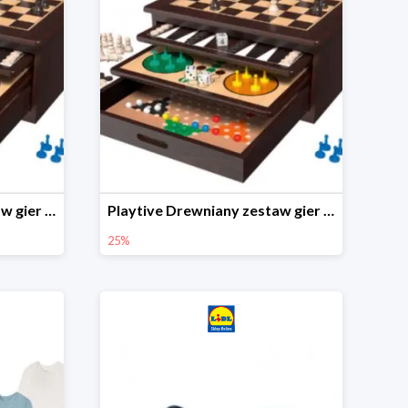
Playtive Drewniany zestaw gier 10 w 1
Playtive Drewniany zestaw gier 10 w 1
25%