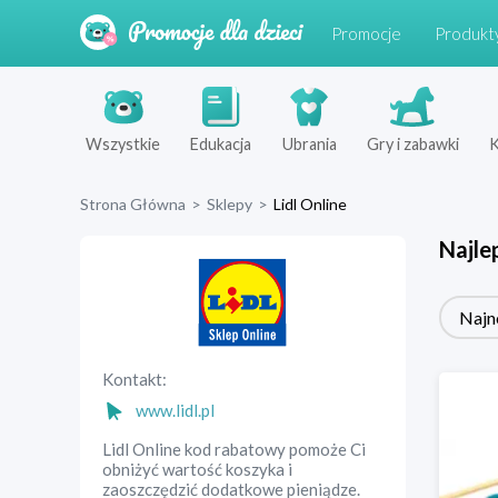
Promocje
Produkt
Wszystkie
Edukacja
Ubrania
Gry i zabawki
K
Strona Główna
>
Sklepy
>
Lidl Online
Najle
Najn
Kontakt:
www.lidl.pl
Lidl Online kod rabatowy pomoże Ci
obniżyć wartość koszyka i
zaoszczędzić dodatkowe pieniądze.