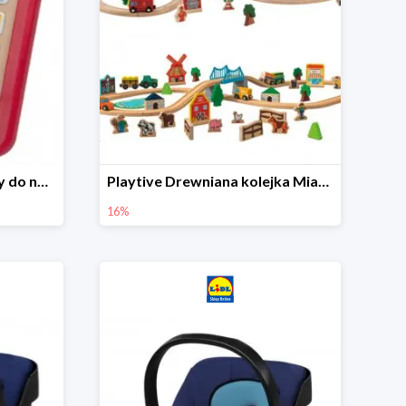
Playtive Tablet drewniany do nauki, interaktywny
Playtive Drewniana kolejka Miasto lub Farma
16%