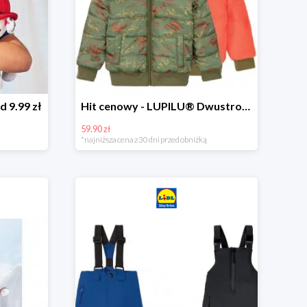
d 9.99 zł
Hit cenowy - LUPILU® Dwustronna kurtka dziecięca z polarem
59.90 zł
*najniższa cena z 30 dni przed obniżką