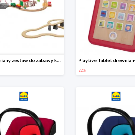
Drewniany zestaw do zabawy kolejką - farma i wiadukt
22%