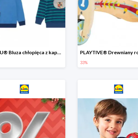
LUPILU® Bluza chłopięca z kapturem
33%