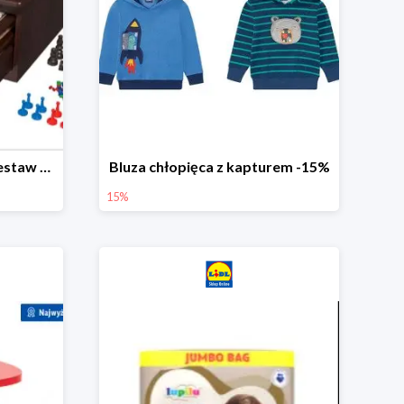
PLAYTIVE® Drewniany zestaw gier 10 w 1
Bluza chłopięca z kapturem -15%
15%