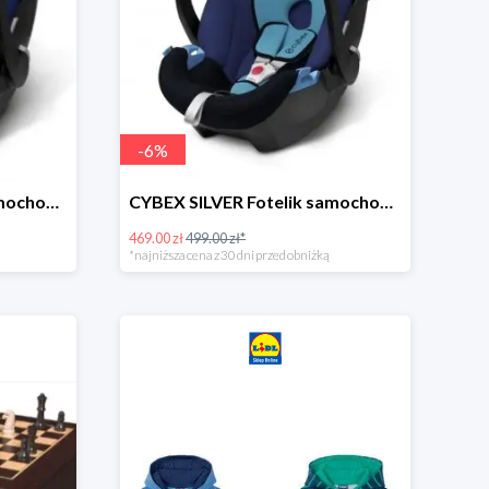
-
6
%
CYBEX SILVER Fotelik samochodowy -30%
CYBEX SILVER Fotelik samochodowy + dostawa gratis!
469.00 zł
499.00 zł*
*najniższa cena z 30 dni przed obniżką