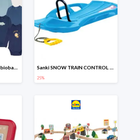
lupilu Body niemowlęce z biobawełny
Sanki SNOW TRAIN CONTROL -25%
25%