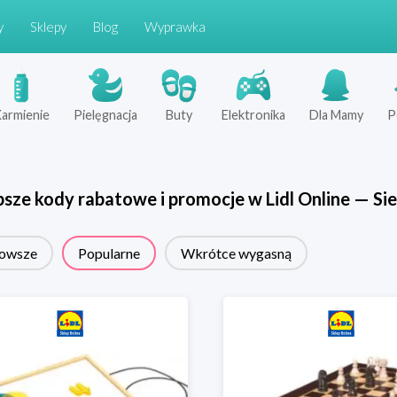
y
Sklepy
Blog
Wyprawka
armienie
Pielęgnacja
Buty
Elektronika
Dla Mamy
P
psze kody rabatowe i promocje w
Lidl Online
—
Sie
owsze
Popularne
Wkrótce wygasną