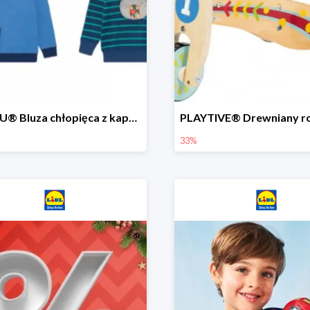
LUPILU® Bluza chłopięca z kapturem
33%