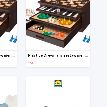
Playtive Drewniany zestaw gier 10 w 1
Playtive Drewniany zestaw gier 10 w 1
25%