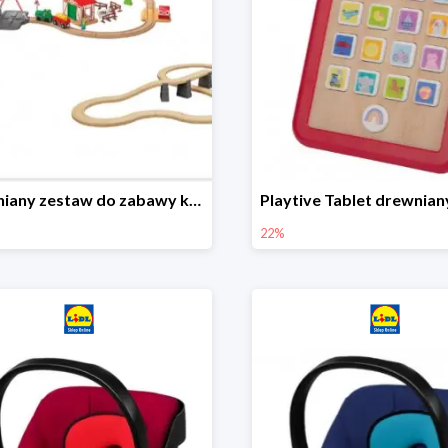
Drewniany zestaw do zabawy kolejką - farma i wiadukt
22%