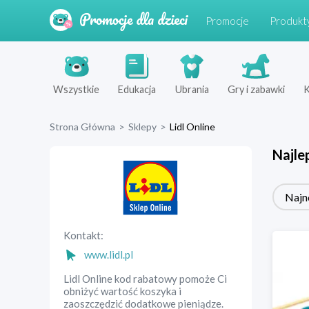
Promocje
Produkt
Wszystkie
Edukacja
Ubrania
Gry i zabawki
K
Strona Główna
>
Sklepy
>
Lidl Online
Najle
Najn
Kontakt:
www.lidl.pl
Lidl Online kod rabatowy pomoże Ci
obniżyć wartość koszyka i
zaoszczędzić dodatkowe pieniądze.