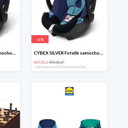
-
6
%
CYBEX SILVER Fotelik samochodowy -30%
CYBEX SILVER Fotelik samochodowy + dostawa gratis!
469.00 zł
499.00 zł*
*najniższa cena z 30 dni przed obniżką