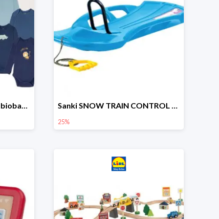
lupilu Body niemowlęce z biobawełny
Sanki SNOW TRAIN CONTROL -25%
25%