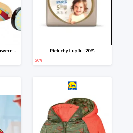
PLAYTIVE® Drewniany rowerek biegowy -33%
Pieluchy Lupilu -20%
20%