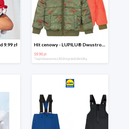
d 9.99 zł
Hit cenowy - LUPILU® Dwustronna kurtka dziecięca z polarem
59.90 zł
*najniższa cena z 30 dni przed obniżką