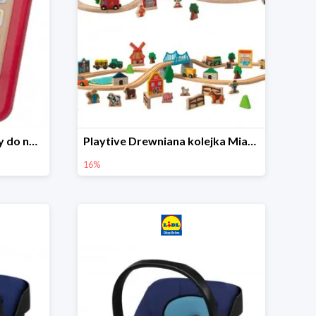
Playtive Tablet drewniany do nauki, interaktywny
Playtive Drewniana kolejka Miasto lub Farma
16%