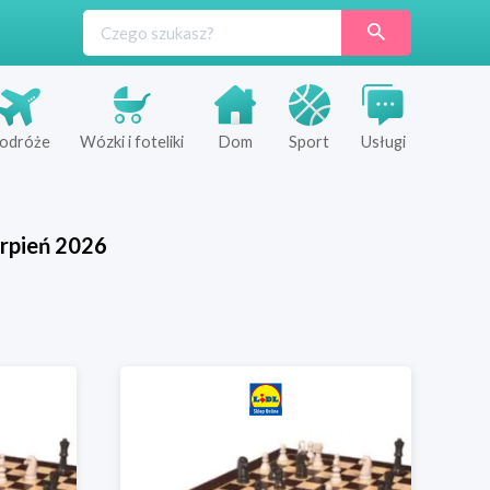
odróże
Wózki i foteliki
Dom
Sport
Usługi
rpień
2026