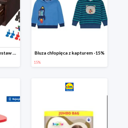
PLAYTIVE® Drewniany zestaw gier 10 w 1
Bluza chłopięca z kapturem -15%
15%