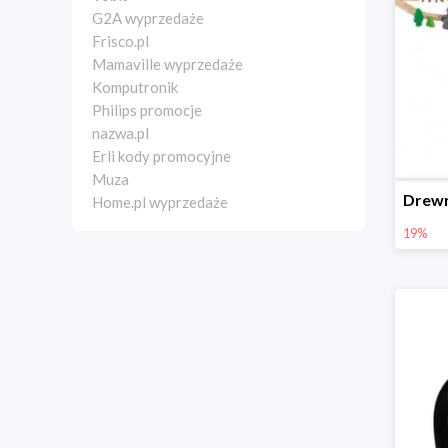
G2A wyprzedaże
Frisco.pl
Mamaville wyprzedaże
Komputronik
Philips promocje
nazwa.pl
Erli kody promocyjne
Muza
Home.pl wyprzedaże
19%