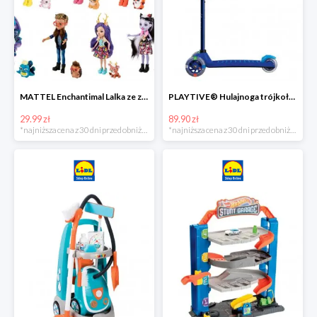
MATTEL Enchantimal Lalka ze zwierzątkiem
PLAYTIVE® Hulajnoga trójkołowa Tri Scooter z diodami LED
29.99 zł
89.90 zł
*najniższa cena z 30 dni przed obniżką
*najniższa cena z 30 dni przed obniżką