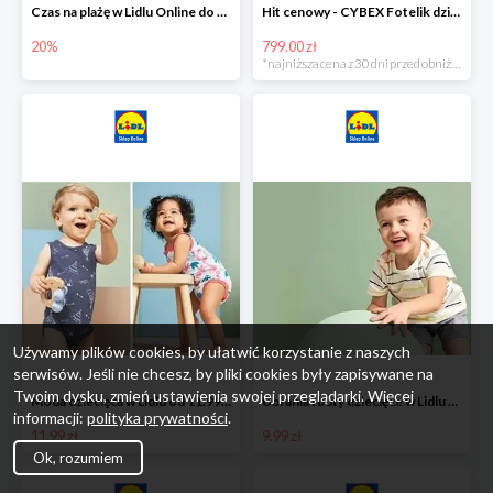
Czas na plażę w Lidlu Online do -20%
Hit cenowy - CYBEX Fotelik dziecięcy samochodowy Pallasfix grupa I-III, 9-36 kg
20%
799.00 zł
*najniższa cena z 30 dni przed obniżką
Używamy plików cookies, by ułatwić korzystanie z naszych
serwisów. Jeśli nie chcesz, by pliki cookies były zapisywane na
Twoim dysku, zmień ustawienia swojej przeglądarki. Więcej
Moda dziecięca w Lidlu od 11.99 zł
Ubrania i buty dziecięce w Lidlu Online od 9,99 zł
informacji:
polityka prywatności
.
11.99 zł
9.99 zł
Ok, rozumiem