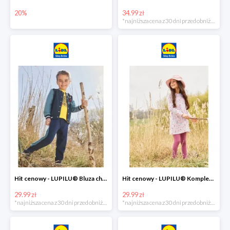
20%
34.99 zł
*najniższa cena z 30 dni przed obniżką
Hit cenowy - LUPILU® Bluza chłopięca w stylu college
Hit cenowy - LUPILU® Komplet dziewczęcy (sukienka + legginsy)
29.99 zł
29.99 zł
*najniższa cena z 30 dni przed obniżką
*najniższa cena z 30 dni przed obniżką