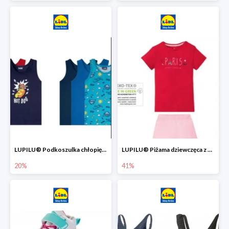
LUPILU® Podkoszulka chłopięca z bawełny -20%
LUPILU® Piżama dziewczęca z bawełny -41%
20%
41%