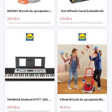
SMOBY Wózek do sprzątania z odkurzaczem
Hot Wheels Garaż kaskaderski
229.00 zł
129.00 zł
*najniższa cena z 30 dni przed obniżką
*najniższa cena z 30 dni przed obniżką
YAMAHA Keyboard YPT-260, 61 klawiszy
Vileda Wózek do sprzątania dla dzieci
599.00 zł
99.00 zł
*najniższa cena z 30 dni przed obniżką
*najniższa cena z 30 dni przed obniżką