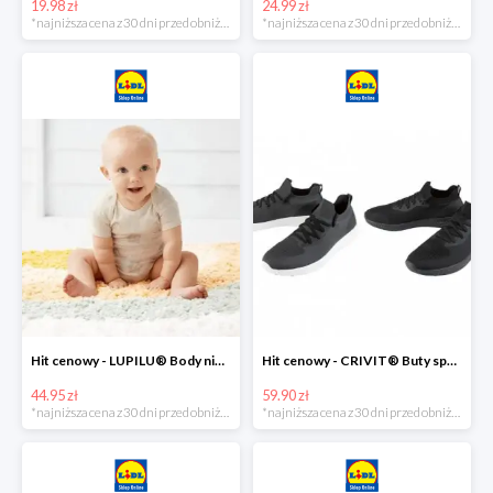
19.98 zł
24.99 zł
*najniższa cena z 30 dni przed obniżką
*najniższa cena z 30 dni przed obniżką
Hit cenowy - LUPILU® Body niemowlęce z biobawełny, z krótkim rękawem, 5 sztuk
Hit cenowy - CRIVIT® Buty sportowe chłopięce WellWalk, 1 para
44.95 zł
59.90 zł
*najniższa cena z 30 dni przed obniżką
*najniższa cena z 30 dni przed obniżką