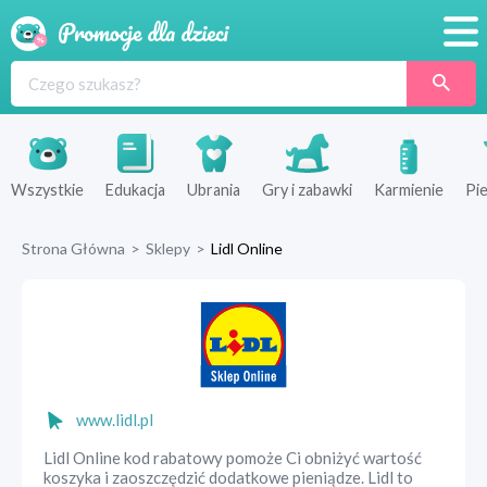
Promocje
Produkty
Sklepy
Wszystkie
Edukacja
Ubrania
Gry i zabawki
Karmienie
Pie
Blog
Strona Główna
>
Sklepy
>
Lidl Online
Wyprawka
www.lidl.pl
Lidl Online kod rabatowy pomoże Ci obniżyć wartość
koszyka i zaoszczędzić dodatkowe pieniądze. Lidl to