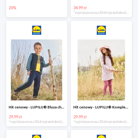
20%
34.99 zł
*najniższa cena z 30 dni przed obniżką
Hit cenowy - LUPILU® Bluza chłopięca w stylu college
Hit cenowy - LUPILU® Komplet dziewczęcy (sukienka + legginsy)
29.99 zł
29.99 zł
*najniższa cena z 30 dni przed obniżką
*najniższa cena z 30 dni przed obniżką