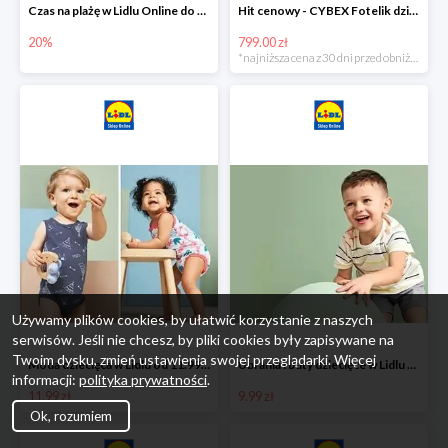
Czas na plażę w Lidlu Online do -20%
Hit cenowy - CYBEX Fotelik dziecięcy samochodowy Pallasfix grupa I-III, 9-36 kg
20%
799.00 zł
*najniższa cena z 30 dni przed obniżką
Używamy plików cookies, by ułatwić korzystanie z naszych
serwisów. Jeśli nie chcesz, by pliki cookies były zapisywane na
Twoim dysku, zmień ustawienia swojej przeglądarki. Więcej
Moda dziecięca w Lidlu od 11.99 zł
Ubrania i buty dziecięce w Lidlu Online od 9,99 zł
informacji:
polityka prywatności
.
11.99 zł
9.99 zł
Ok, rozumiem