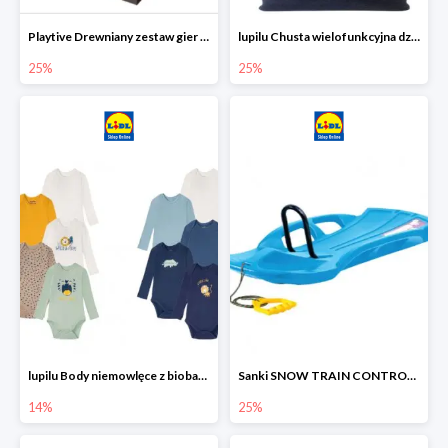
Playtive Drewniany zestaw gier 10 w 1
lupilu Chusta wielofunkcyjna dziecięca
25%
25%
lupilu Body niemowlęce z biobawełny
Sanki SNOW TRAIN CONTROL -25%
14%
25%