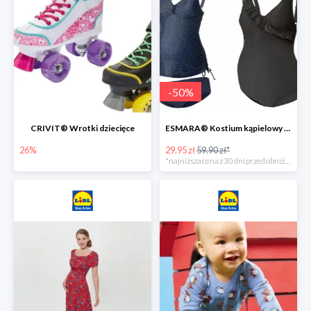
-
50
%
CRIVIT® Wrotki dziecięce
ESMARA® Kostium kąpielowy ciążowy lub tankini ciążowe -50%
26%
29.95 zł
59.90 zł*
*najniższa cena z 30 dni przed obniżką