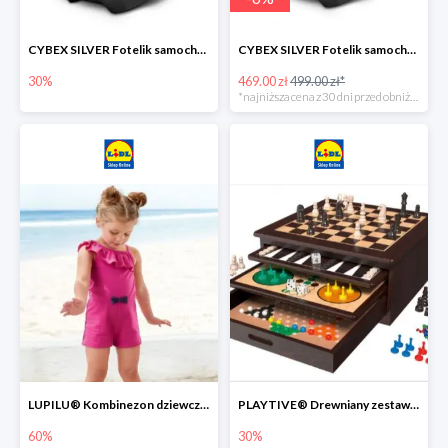
CYBEX SILVER Fotelik samochodowy -30%
CYBEX SILVER Fotelik samochodowy + dostawa gratis!
30%
469.00 zł
499.00 zł*
*najniższa cena z 30 dni przed obniżką
LUPILU® Kombinezon dziewczęcy z bawełny
PLAYTIVE® Drewniany zestaw gier 10 w 1
60%
30%