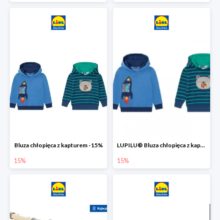
Bluza chłopięca z kapturem -15%
LUPILU® Bluza chłopięca z kapturem
15%
15%