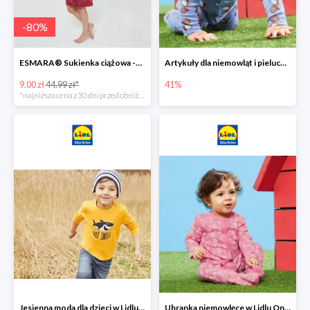
-
80
%
ESMARA® Sukienka ciążowa -79%
Artykuły dla niemowląt i pieluchy w Lidlu Online do -41%
9.00 zł
44.99 zł*
41%
*najniższa cena z 30 dni przed obniżką
Jesienna moda dla dzieci w Lidlu Online do -30%
Ubranka niemowlęce w Lidlu Online do -80%