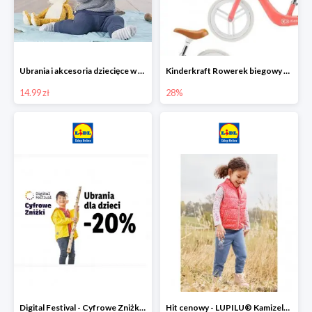
Ubrania i akcesoria dziecięce w Lidlu Online od 14,99 zł
Kinderkraft Rowerek biegowy Fly
14.99 zł
28%
Digital Festival - Cyfrowe Zniżki Ubrania dla dzieci w Lidlu -20%
Hit cenowy - LUPILU® Kamizelka pikowana dziewczęca