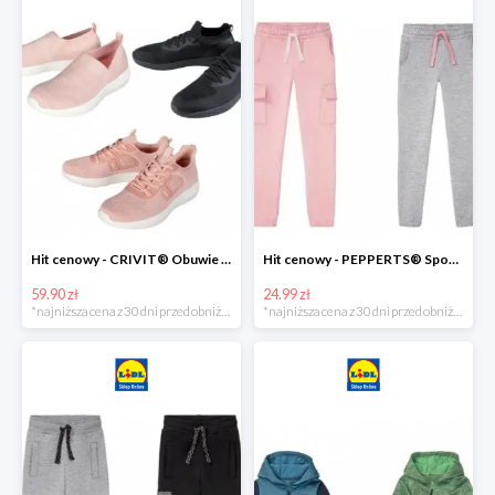
Hit cenowy - CRIVIT® Obuwie dziewczęce sportowe i na co dzień, 1 para
Hit cenowy - PEPPERTS® Spodnie dresowe dziewczęce, 1 para
59.90 zł
24.99 zł
*najniższa cena z 30 dni przed obniżką
*najniższa cena z 30 dni przed obniżką