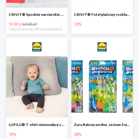
CRIVIT® Spodnie narciarskie dziewczęce
CRIVIT® Fotel plażowy rozkładany / Brodzik dziecięcy
59.90 zł
64.90 zł*
33%
*najniższa cena z 30 dni przed obniżką
LUPILU® T-shirt niemowlęcy z biobawełny -39%
Zuru Balony wodne, zestaw 3 wiązek -28%
39%
28%