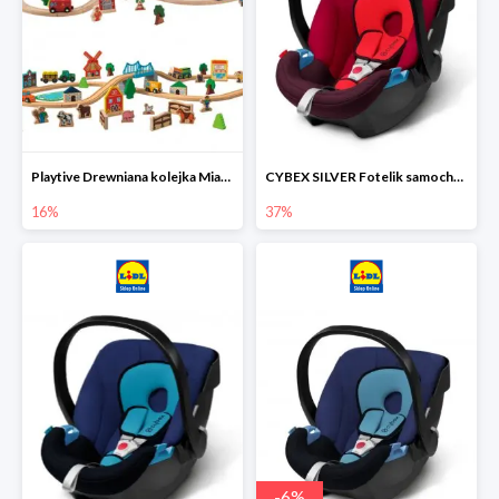
Playtive Drewniana kolejka Miasto lub Farma
CYBEX SILVER Fotelik samochodowy
16%
37%
-
6
%