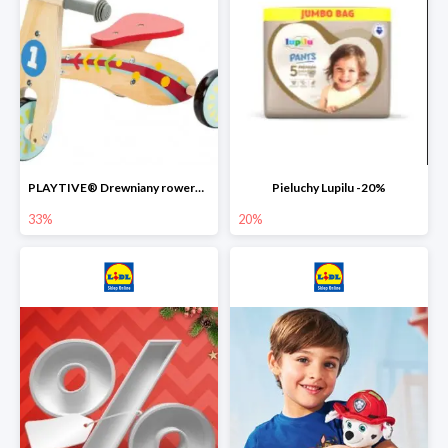
PLAYTIVE® Drewniany rowerek biegowy -33%
Pieluchy Lupilu -20%
33%
20%