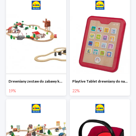
Drewniany zestaw do zabawy kolejką - farma i wiadukt
Playtive Tablet drewniany do nauki, interaktywny
19%
22%