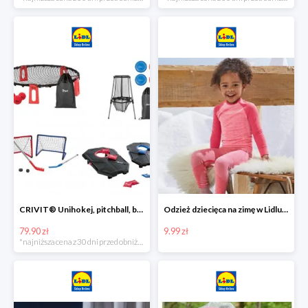
CRIVIT® Unihokej, pitchball, bean bag lub disc golf
Odzież dziecięca na zimę w Lidlu Online od 9,99 zł
79.90 zł
9.99 zł
*najniższa cena z 30 dni przed obniżką