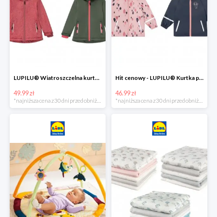
LUPILU® Wiatroszczelna kurtka dziecięca softshell, 1 sztuka
Hit cenowy - LUPILU® Kurtka przeciwdeszczowa dziewczęca, 1 sztuka
49.99 zł
46.99 zł
*najniższa cena z 30 dni przed obniżką
*najniższa cena z 30 dni przed obniżką