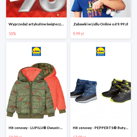
Wyprzedaż artykułów świątecznych w Lidlu Online
Zabawki w Lidlu Online od 9.99 zł
50%
9.99 zł
Hit cenowy - LUPILU® Dwustronna kurtka dziecięca z polarem
Hit cenowy - PEPPERTS® Buty zimowe chłopięce