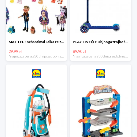
MATTEL Enchantimal Lalka ze zwierzątkiem
PLAYTIVE® Hulajnoga trójkołowa Tri Scooter z diodami LED
29.99 zł
89.90 zł
*najniższa cena z 30 dni przed obniżką
*najniższa cena z 30 dni przed obniżką