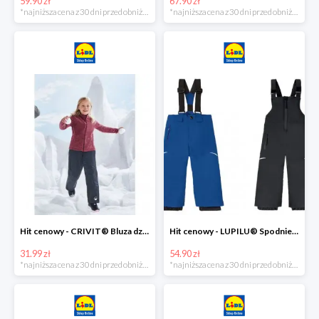
59.90 zł
67.90 zł
*najniższa cena z 30 dni przed obniżką
*najniższa cena z 30 dni przed obniżką
Hit cenowy - CRIVIT® Bluza dziewczęca z polaru
Hit cenowy - LUPILU® Spodnie narciarskie chłopięce
31.99 zł
54.90 zł
*najniższa cena z 30 dni przed obniżką
*najniższa cena z 30 dni przed obniżką