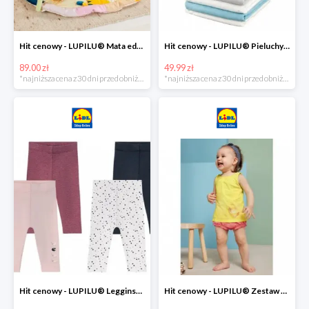
Hit cenowy - LUPILU® Mata edukacyjna dla niemowląt, 1 sztuka
Hit cenowy - LUPILU® Pieluchy tetrowe 80x80 cm, z biobawełny, 5 sztuk
89.00 zł
49.99 zł
*najniższa cena z 30 dni przed obniżką
*najniższa cena z 30 dni przed obniżką
Hit cenowy - LUPILU® Legginsy niemowlęce z biobawełną, 2 pary
Hit cenowy - LUPILU® Zestaw dziecięcy z biobawełny (body + koszulka + spodenki), 1 komplet