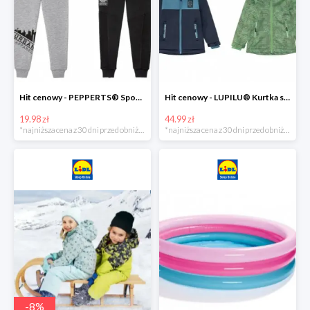
Hit cenowy - PEPPERTS® Spodnie dresowe chłopięce, 1 para
Hit cenowy - LUPILU® Kurtka softshell chłopięca, 1 sztuka
19.98 zł
44.99 zł
*najniższa cena z 30 dni przed obniżką
*najniższa cena z 30 dni przed obniżką
-
8
%