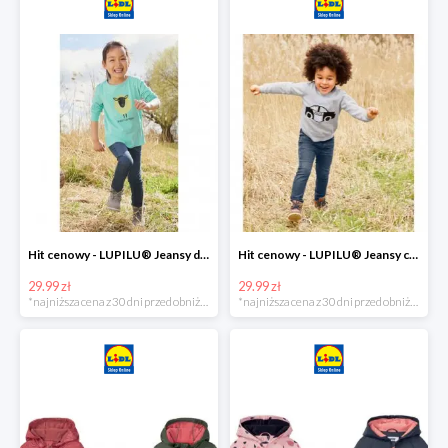
Hit cenowy - LUPILU® Jeansy dziewczęce slim fit
Hit cenowy - LUPILU® Jeansy chłopięce slim fit
29.99 zł
29.99 zł
*najniższa cena z 30 dni przed obniżką
*najniższa cena z 30 dni przed obniżką