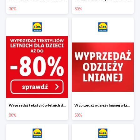
30%
80%
Wyprzedaż tekstyliów letnich dla dzieci w Lidlu Online do -80%
Wyprzedaż odzieży lnianej w Lidlu Online do -50%
80%
50%