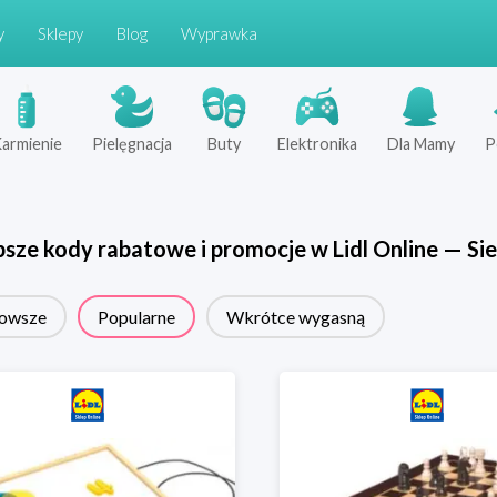
y
Sklepy
Blog
Wyprawka
armienie
Pielęgnacja
Buty
Elektronika
Dla Mamy
P
psze kody rabatowe i promocje w
Lidl Online
—
Sie
owsze
Popularne
Wkrótce wygasną