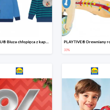
LUPILU® Bluza chłopięca z kapturem
33%