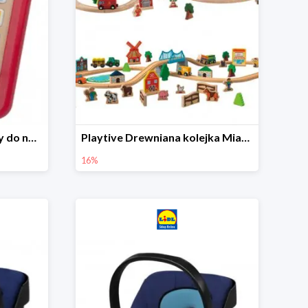
Playtive Tablet drewniany do nauki, interaktywny
Playtive Drewniana kolejka Miasto lub Farma
16%