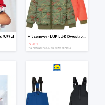
d 9.99 zł
Hit cenowy - LUPILU® Dwustronna kurtka dziecięca z polarem
59.90 zł
*najniższa cena z 30 dni przed obniżką