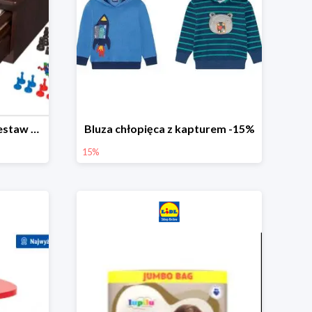
PLAYTIVE® Drewniany zestaw gier 10 w 1
Bluza chłopięca z kapturem -15%
15%