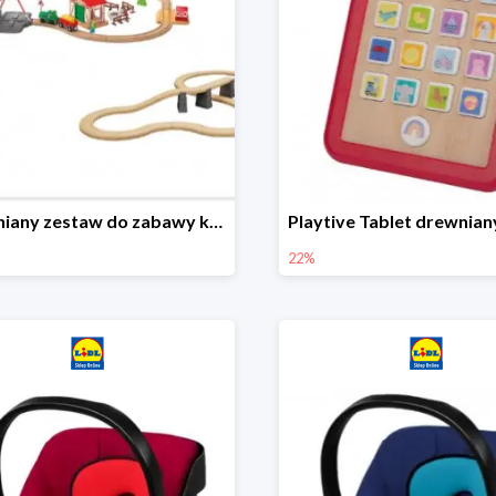
Drewniany zestaw do zabawy kolejką - farma i wiadukt
22%