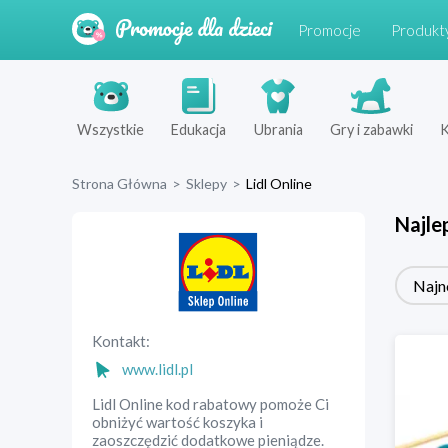
Promocje
Produkt
Wszystkie
Edukacja
Ubrania
Gry i zabawki
K
Strona Główna
>
Sklepy
>
Lidl Online
Najle
Najn
Kontakt:
www.lidl.pl
Lidl Online kod rabatowy pomoże Ci
obniżyć wartość koszyka i
zaoszczędzić dodatkowe pieniądze.