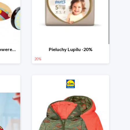
PLAYTIVE® Drewniany rowerek biegowy -33%
Pieluchy Lupilu -20%
20%