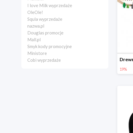
I love Milk wyprzedaże
OleOle!
Squla wyprzedaże
nazwa.pl
Douglas promocje
Mall.pl
Smyk kody promocyjne
Ministore
Cobi wyprzedaże
19%