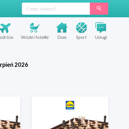
odróże
Wózki i foteliki
Dom
Sport
Usługi
rpień
2026