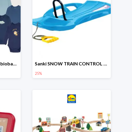
lupilu Body niemowlęce z biobawełny
Sanki SNOW TRAIN CONTROL -25%
25%