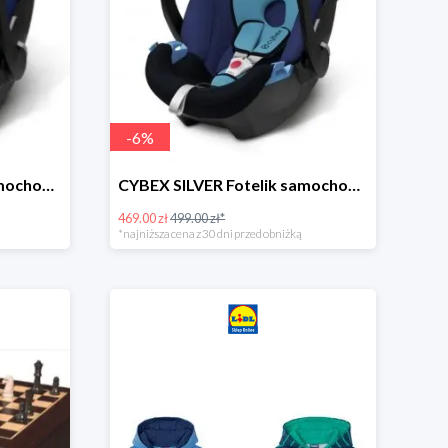
-
6
%
CYBEX SILVER Fotelik samochodowy -30%
CYBEX SILVER Fotelik samochodowy + dostawa gratis!
469.00 zł
499.00 zł*
*najniższa cena z 30 dni przed obniżką