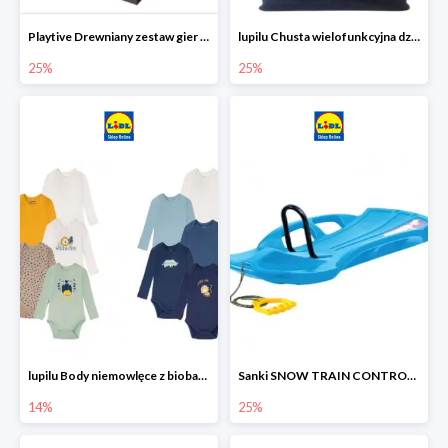
Playtive Drewniany zestaw gier 10 w 1
lupilu Chusta wielofunkcyjna dziecięca
25%
25%
lupilu Body niemowlęce z biobawełny
Sanki SNOW TRAIN CONTROL -25%
14%
25%