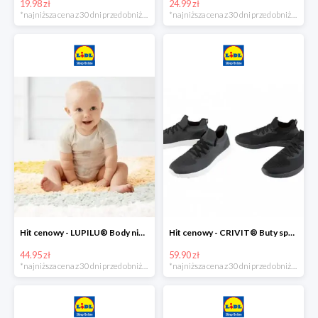
19.98 zł
24.99 zł
*najniższa cena z 30 dni przed obniżką
*najniższa cena z 30 dni przed obniżką
Hit cenowy - LUPILU® Body niemowlęce z biobawełny, z krótkim rękawem, 5 sztuk
Hit cenowy - CRIVIT® Buty sportowe chłopięce WellWalk, 1 para
44.95 zł
59.90 zł
*najniższa cena z 30 dni przed obniżką
*najniższa cena z 30 dni przed obniżką