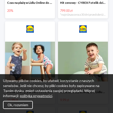
Czas na plażę w Lidlu Online do -20%
Hit cenowy - CYBEX Fotelik dziecięcy samochodowy Pallasfix grupa I-III, 9-36 kg
20%
799.00 zł
*najniższa cena z 30 dni przed obniżką
Używamy plików cookies, by ułatwić korzystanie z naszych
serwisów. Jeśli nie chcesz, by pliki cookies były zapisywane na
Twoim dysku, zmień ustawienia swojej przeglądarki. Więcej
Moda dziecięca w Lidlu od 11.99 zł
Ubrania i buty dziecięce w Lidlu Online od 9,99 zł
informacji:
polityka prywatności
.
11.99 zł
9.99 zł
Ok, rozumiem