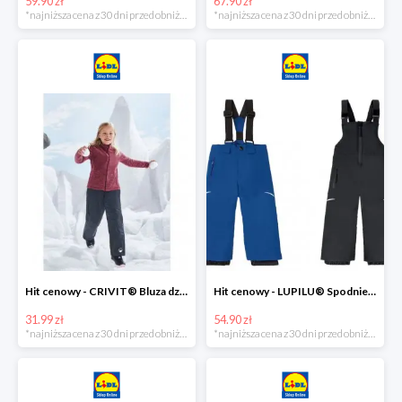
59.90 zł
67.90 zł
*najniższa cena z 30 dni przed obniżką
*najniższa cena z 30 dni przed obniżką
Hit cenowy - CRIVIT® Bluza dziewczęca z polaru
Hit cenowy - LUPILU® Spodnie narciarskie chłopięce
31.99 zł
54.90 zł
*najniższa cena z 30 dni przed obniżką
*najniższa cena z 30 dni przed obniżką