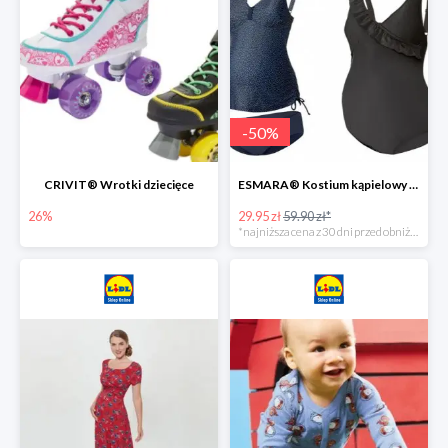
-
50
%
CRIVIT® Wrotki dziecięce
ESMARA® Kostium kąpielowy ciążowy lub tankini ciążowe -50%
26%
29.95 zł
59.90 zł*
*najniższa cena z 30 dni przed obniżką