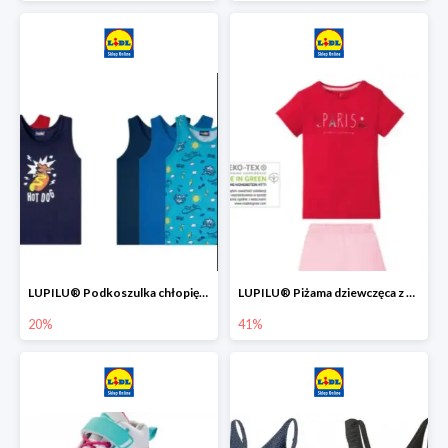
LUPILU® Podkoszulka chłopięca z bawełny -20%
LUPILU® Piżama dziewczęca z bawełny -41%
20%
41%