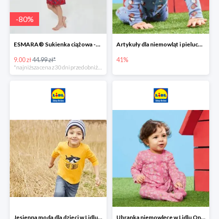
-
80
%
ESMARA® Sukienka ciążowa -79%
Artykuły dla niemowląt i pieluchy w Lidlu Online do -41%
9.00 zł
44.99 zł*
41%
*najniższa cena z 30 dni przed obniżką
Jesienna moda dla dzieci w Lidlu Online do -30%
Ubranka niemowlęce w Lidlu Online do -80%