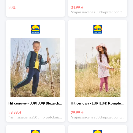
20%
34.99 zł
*najniższa cena z 30 dni przed obniżką
Hit cenowy - LUPILU® Bluza chłopięca w stylu college
Hit cenowy - LUPILU® Komplet dziewczęcy (sukienka + legginsy)
29.99 zł
29.99 zł
*najniższa cena z 30 dni przed obniżką
*najniższa cena z 30 dni przed obniżką