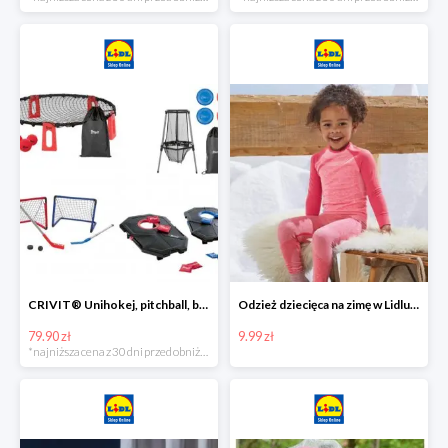
CRIVIT® Unihokej, pitchball, bean bag lub disc golf
Odzież dziecięca na zimę w Lidlu Online od 9,99 zł
79.90 zł
9.99 zł
*najniższa cena z 30 dni przed obniżką