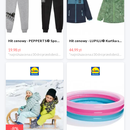
Hit cenowy - PEPPERTS® Spodnie dresowe chłopięce, 1 para
Hit cenowy - LUPILU® Kurtka softshell chłopięca, 1 sztuka
19.98 zł
44.99 zł
*najniższa cena z 30 dni przed obniżką
*najniższa cena z 30 dni przed obniżką
-
8
%