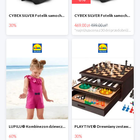
CYBEX SILVER Fotelik samochodowy -30%
CYBEX SILVER Fotelik samochodowy + dostawa gratis!
30%
469.00 zł
499.00 zł*
*najniższa cena z 30 dni przed obniżką
LUPILU® Kombinezon dziewczęcy z bawełny
PLAYTIVE® Drewniany zestaw gier 10 w 1
60%
30%