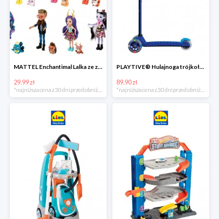
MATTEL Enchantimal Lalka ze zwierzątkiem
PLAYTIVE® Hulajnoga trójkołowa Tri Scooter z diodami LED
29.99 zł
89.90 zł
*najniższa cena z 30 dni przed obniżką
*najniższa cena z 30 dni przed obniżką