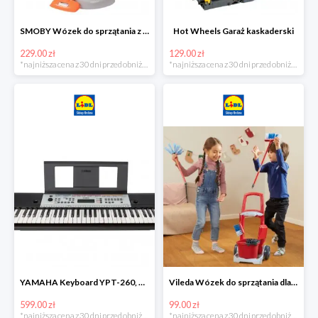
SMOBY Wózek do sprzątania z odkurzaczem
Hot Wheels Garaż kaskaderski
229.00 zł
129.00 zł
*najniższa cena z 30 dni przed obniżką
*najniższa cena z 30 dni przed obniżką
YAMAHA Keyboard YPT-260, 61 klawiszy
Vileda Wózek do sprzątania dla dzieci
599.00 zł
99.00 zł
*najniższa cena z 30 dni przed obniżką
*najniższa cena z 30 dni przed obniżką