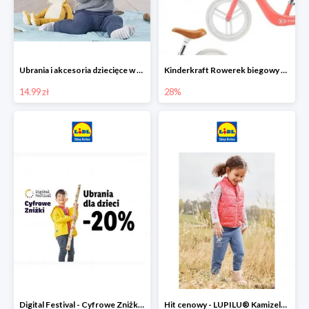
Ubrania i akcesoria dziecięce w Lidlu Online od 14,99 zł
Kinderkraft Rowerek biegowy Fly
14.99 zł
28%
Digital Festival - Cyfrowe Zniżki Ubrania dla dzieci w Lidlu -20%
Hit cenowy - LUPILU® Kamizelka pikowana dziewczęca