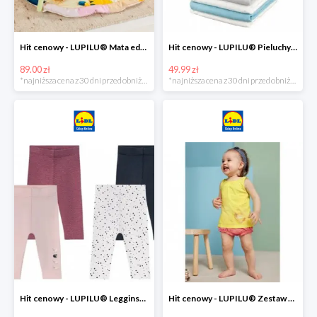
Hit cenowy - LUPILU® Mata edukacyjna dla niemowląt, 1 sztuka
Hit cenowy - LUPILU® Pieluchy tetrowe 80x80 cm, z biobawełny, 5 sztuk
89.00 zł
49.99 zł
*najniższa cena z 30 dni przed obniżką
*najniższa cena z 30 dni przed obniżką
Hit cenowy - LUPILU® Legginsy niemowlęce z biobawełną, 2 pary
Hit cenowy - LUPILU® Zestaw dziecięcy z biobawełny (body + koszulka + spodenki), 1 komplet