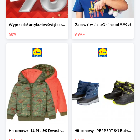
Wyprzedaż artykułów świątecznych w Lidlu Online
Zabawki w Lidlu Online od 9.99 zł
50%
9.99 zł
Hit cenowy - LUPILU® Dwustronna kurtka dziecięca z polarem
Hit cenowy - PEPPERTS® Buty zimowe chłopięce