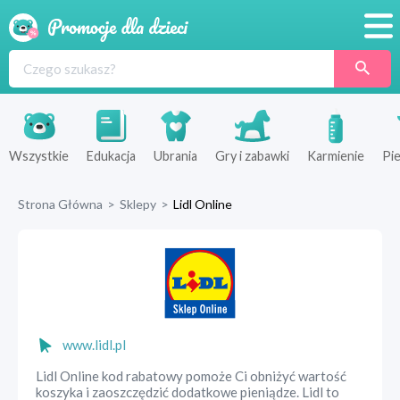
Promocje
Produkty
Sklepy
Wszystkie
Edukacja
Ubrania
Gry i zabawki
Karmienie
Pie
Blog
Strona Główna
>
Sklepy
>
Lidl Online
Wyprawka
www.lidl.pl
Lidl Online kod rabatowy pomoże Ci obniżyć wartość
koszyka i zaoszczędzić dodatkowe pieniądze. Lidl to