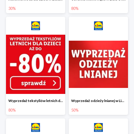
30%
80%
Wyprzedaż tekstyliów letnich dla dzieci w Lidlu Online do -80%
Wyprzedaż odzieży lnianej w Lidlu Online do -50%
80%
50%