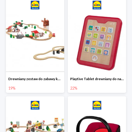
Drewniany zestaw do zabawy kolejką - farma i wiadukt
Playtive Tablet drewniany do nauki, interaktywny
19%
22%