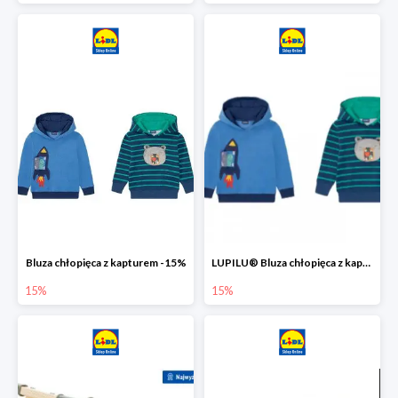
Bluza chłopięca z kapturem -15%
LUPILU® Bluza chłopięca z kapturem
15%
15%