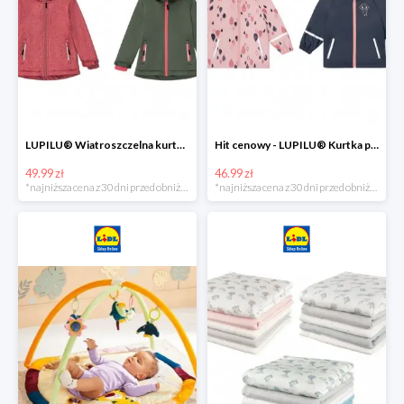
LUPILU® Wiatroszczelna kurtka dziecięca softshell, 1 sztuka
Hit cenowy - LUPILU® Kurtka przeciwdeszczowa dziewczęca, 1 sztuka
49.99 zł
46.99 zł
*najniższa cena z 30 dni przed obniżką
*najniższa cena z 30 dni przed obniżką