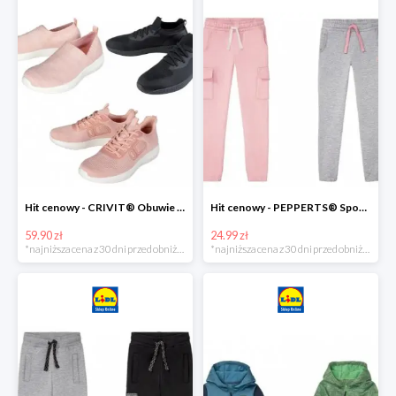
Hit cenowy - CRIVIT® Obuwie dziewczęce sportowe i na co dzień, 1 para
Hit cenowy - PEPPERTS® Spodnie dresowe dziewczęce, 1 para
59.90 zł
24.99 zł
*najniższa cena z 30 dni przed obniżką
*najniższa cena z 30 dni przed obniżką