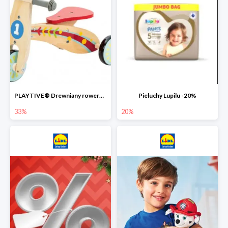
PLAYTIVE® Drewniany rowerek biegowy -33%
Pieluchy Lupilu -20%
33%
20%