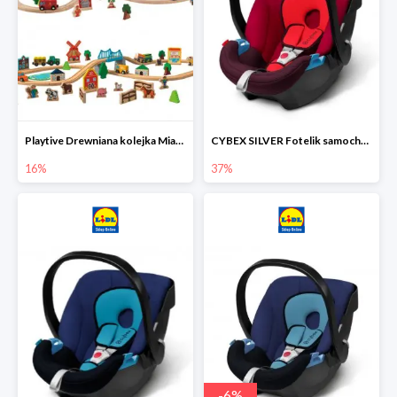
Playtive Drewniana kolejka Miasto lub Farma
CYBEX SILVER Fotelik samochodowy
16%
37%
-
6
%