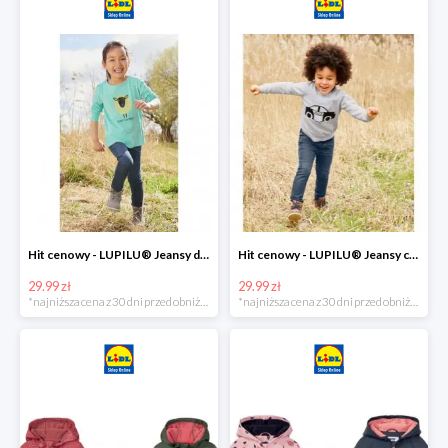
Hit cenowy - LUPILU® Jeansy dziewczęce slim fit
Hit cenowy - LUPILU® Jeansy chłopięce slim fit
29.99 zł
29.99 zł
*najniższa cena z 30 dni przed obniżką
*najniższa cena z 30 dni przed obniżką