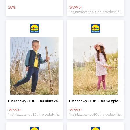
20%
34.99 zł
*najniższa cena z 30 dni przed obniżką
Hit cenowy - LUPILU® Bluza chłopięca w stylu college
Hit cenowy - LUPILU® Komplet dziewczęcy (sukienka + legginsy)
29.99 zł
29.99 zł
*najniższa cena z 30 dni przed obniżką
*najniższa cena z 30 dni przed obniżką