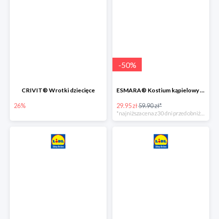
-
50
%
CRIVIT® Wrotki dziecięce
ESMARA® Kostium kąpielowy ciążowy lub tankini ciążowe -50%
26%
29.95 zł
59.90 zł*
*najniższa cena z 30 dni przed obniżką