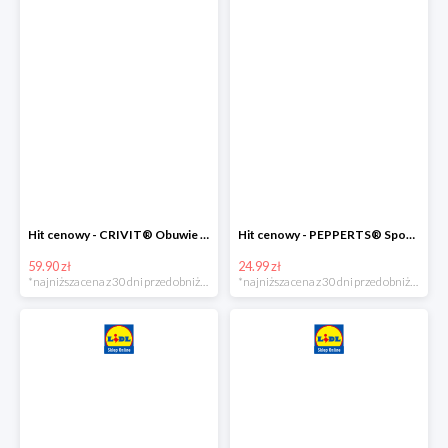
Hit cenowy - CRIVIT® Obuwie dziewczęce sportowe i na co dzień, 1 para
Hit cenowy - PEPPERTS® Spodnie dresowe dziewczęce, 1 para
59.90 zł
24.99 zł
*najniższa cena z 30 dni przed obniżką
*najniższa cena z 30 dni przed obniżką