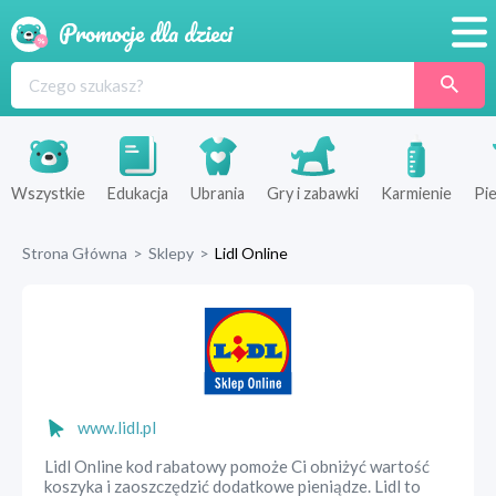
Promocje
Produkty
Sklepy
Wszystkie
Edukacja
Ubrania
Gry i zabawki
Karmienie
Pie
Blog
Strona Główna
>
Sklepy
>
Lidl Online
Wyprawka
www.lidl.pl
Lidl Online kod rabatowy pomoże Ci obniżyć wartość
koszyka i zaoszczędzić dodatkowe pieniądze. Lidl to