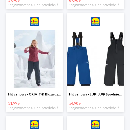
59.90 zł
67.90 zł
*najniższa cena z 30 dni przed obniżką
*najniższa cena z 30 dni przed obniżką
Hit cenowy - CRIVIT® Bluza dziewczęca z polaru
Hit cenowy - LUPILU® Spodnie narciarskie chłopięce
31.99 zł
54.90 zł
*najniższa cena z 30 dni przed obniżką
*najniższa cena z 30 dni przed obniżką