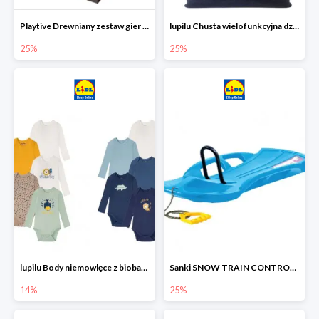
Playtive Drewniany zestaw gier 10 w 1
lupilu Chusta wielofunkcyjna dziecięca
25%
25%
lupilu Body niemowlęce z biobawełny
Sanki SNOW TRAIN CONTROL -25%
14%
25%