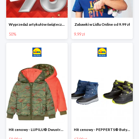
Wyprzedaż artykułów świątecznych w Lidlu Online
Zabawki w Lidlu Online od 9.99 zł
50%
9.99 zł
Hit cenowy - LUPILU® Dwustronna kurtka dziecięca z polarem
Hit cenowy - PEPPERTS® Buty zimowe chłopięce