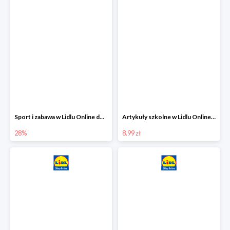
Sport i zabawa w Lidlu Online do -28%
Artykuły szkolne w Lidlu Online od 8,99 zł
28%
8.99 zł