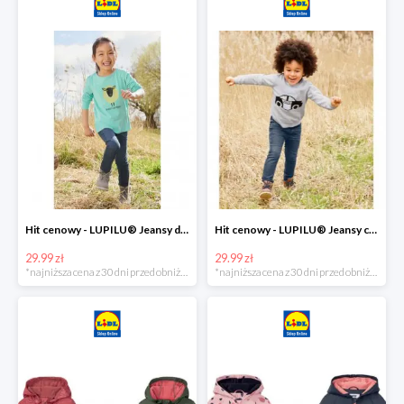
Hit cenowy - LUPILU® Jeansy dziewczęce slim fit
Hit cenowy - LUPILU® Jeansy chłopięce slim fit
29.99 zł
29.99 zł
*najniższa cena z 30 dni przed obniżką
*najniższa cena z 30 dni przed obniżką