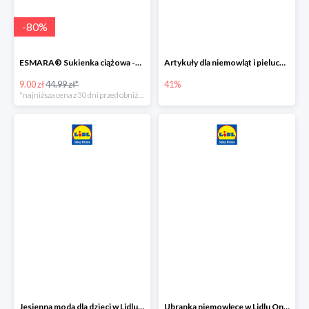
-
80
%
ESMARA® Sukienka ciążowa -79%
Artykuły dla niemowląt i pieluchy w Lidlu Online do -41%
9.00 zł
44.99 zł*
41%
*najniższa cena z 30 dni przed obniżką
Jesienna moda dla dzieci w Lidlu Online do -30%
Ubranka niemowlęce w Lidlu Online do -80%