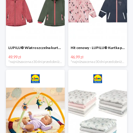
LUPILU® Wiatroszczelna kurtka dziecięca softshell, 1 sztuka
Hit cenowy - LUPILU® Kurtka przeciwdeszczowa dziewczęca, 1 sztuka
49.99 zł
46.99 zł
*najniższa cena z 30 dni przed obniżką
*najniższa cena z 30 dni przed obniżką