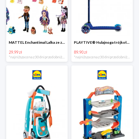
MATTEL Enchantimal Lalka ze zwierzątkiem
PLAYTIVE® Hulajnoga trójkołowa Tri Scooter z diodami LED
29.99 zł
89.90 zł
*najniższa cena z 30 dni przed obniżką
*najniższa cena z 30 dni przed obniżką