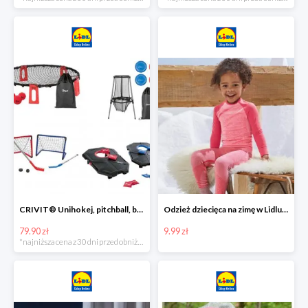
CRIVIT® Unihokej, pitchball, bean bag lub disc golf
Odzież dziecięca na zimę w Lidlu Online od 9,99 zł
79.90 zł
9.99 zł
*najniższa cena z 30 dni przed obniżką