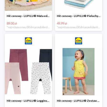
Hit cenowy - LUPILU® Mata edukacyjna dla niemowląt, 1 sztuka
Hit cenowy - LUPILU® Pieluchy tetrowe 80x80 cm, z biobawełny, 5 sztuk
89.00 zł
49.99 zł
*najniższa cena z 30 dni przed obniżką
*najniższa cena z 30 dni przed obniżką
Hit cenowy - LUPILU® Legginsy niemowlęce z biobawełną, 2 pary
Hit cenowy - LUPILU® Zestaw dziecięcy z biobawełny (body + koszulka + spodenki), 1 komplet