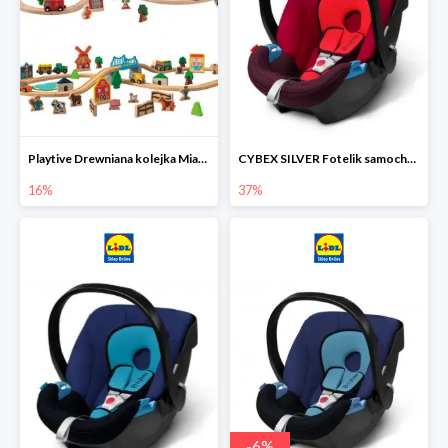
Playtive Drewniana kolejka Miasto lub Farma
CYBEX SILVER Fotelik samochodowy
16%
37%
-
6
%