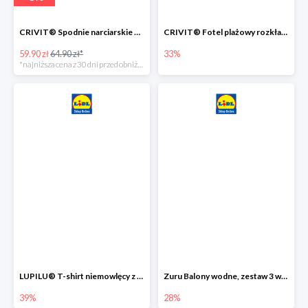
CRIVIT® Spodnie narciarskie dziewczęce
CRIVIT® Fotel plażowy rozkładany / Brodzik dziecięcy
59.90 zł
64.90 zł*
33%
*najniższa cena z 30 dni przed obniżką
LUPILU® T-shirt niemowlęcy z biobawełny -39%
Zuru Balony wodne, zestaw 3 wiązek -28%
39%
28%