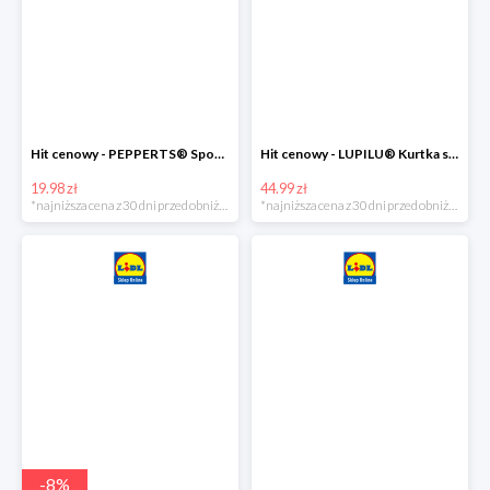
Hit cenowy - PEPPERTS® Spodnie dresowe chłopięce, 1 para
Hit cenowy - LUPILU® Kurtka softshell chłopięca, 1 sztuka
19.98 zł
44.99 zł
*najniższa cena z 30 dni przed obniżką
*najniższa cena z 30 dni przed obniżką
-
8
%