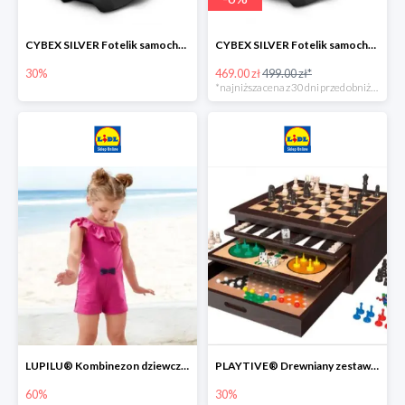
CYBEX SILVER Fotelik samochodowy -30%
CYBEX SILVER Fotelik samochodowy + dostawa gratis!
30%
469.00 zł
499.00 zł*
*najniższa cena z 30 dni przed obniżką
LUPILU® Kombinezon dziewczęcy z bawełny
PLAYTIVE® Drewniany zestaw gier 10 w 1
60%
30%