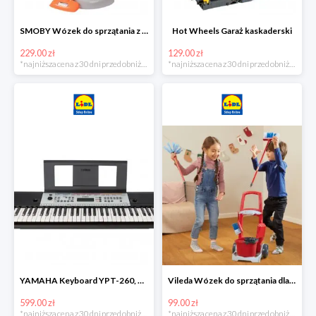
SMOBY Wózek do sprzątania z odkurzaczem
Hot Wheels Garaż kaskaderski
229.00 zł
129.00 zł
*najniższa cena z 30 dni przed obniżką
*najniższa cena z 30 dni przed obniżką
YAMAHA Keyboard YPT-260, 61 klawiszy
Vileda Wózek do sprzątania dla dzieci
599.00 zł
99.00 zł
*najniższa cena z 30 dni przed obniżką
*najniższa cena z 30 dni przed obniżką