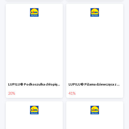
LUPILU® Podkoszulka chłopięca z bawełny -20%
LUPILU® Piżama dziewczęca z bawełny -41%
20%
41%