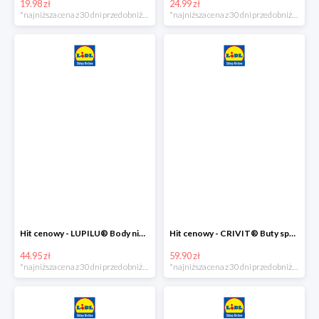
19.98 zł
24.99 zł
*najniższa cena z 30 dni przed obniżką
*najniższa cena z 30 dni przed obniżką
Hit cenowy - LUPILU® Body niemowlęce z biobawełny, z krótkim rękawem, 5 sztuk
Hit cenowy - CRIVIT® Buty sportowe chłopięce WellWalk, 1 para
44.95 zł
59.90 zł
*najniższa cena z 30 dni przed obniżką
*najniższa cena z 30 dni przed obniżką