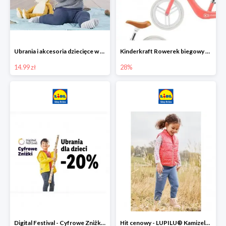
Ubrania i akcesoria dziecięce w Lidlu Online od 14,99 zł
Kinderkraft Rowerek biegowy Fly
14.99 zł
28%
Digital Festival - Cyfrowe Zniżki Ubrania dla dzieci w Lidlu -20%
Hit cenowy - LUPILU® Kamizelka pikowana dziewczęca