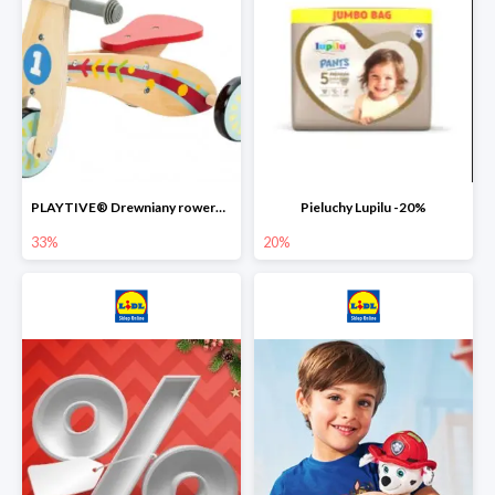
PLAYTIVE® Drewniany rowerek biegowy -33%
Pieluchy Lupilu -20%
33%
20%