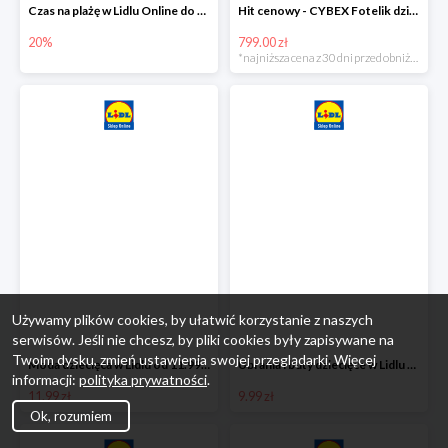
Czas na plażę w Lidlu Online do -20%
Hit cenowy - CYBEX Fotelik dziecięcy samochodowy Pallasfix grupa I-III, 9-36 kg
20%
799.00 zł
*najniższa cena z 30 dni przed obniżką
Używamy plików cookies, by ułatwić korzystanie z naszych
serwisów. Jeśli nie chcesz, by pliki cookies były zapisywane na
Twoim dysku, zmień ustawienia swojej przeglądarki. Więcej
Moda dziecięca w Lidlu od 11.99 zł
Ubrania i buty dziecięce w Lidlu Online od 9,99 zł
informacji:
polityka prywatności
.
11.99 zł
9.99 zł
Ok, rozumiem