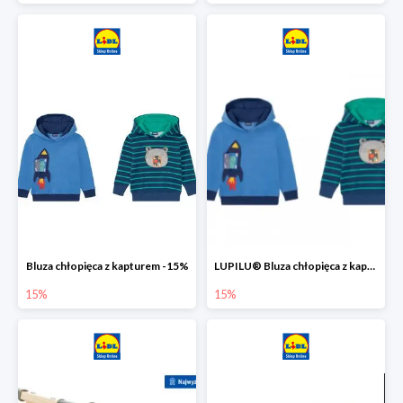
Bluza chłopięca z kapturem -15%
LUPILU® Bluza chłopięca z kapturem
15%
15%