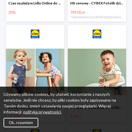
Czas na plażę w Lidlu Online do -20%
Hit cenowy - CYBEX Fotelik dziecięcy samochodowy Pallasfix grupa I-III, 9-36 kg
20%
799.00 zł
*najniższa cena z 30 dni przed obniżką
Używamy plików cookies, by ułatwić korzystanie z naszych
serwisów. Jeśli nie chcesz, by pliki cookies były zapisywane na
Twoim dysku, zmień ustawienia swojej przeglądarki. Więcej
Moda dziecięca w Lidlu od 11.99 zł
Ubrania i buty dziecięce w Lidlu Online od 9,99 zł
informacji:
polityka prywatności
.
11.99 zł
9.99 zł
Ok, rozumiem