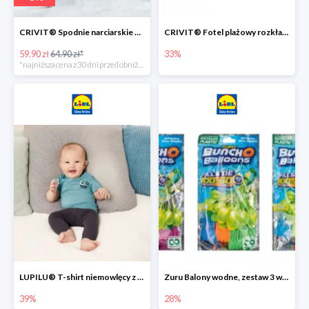
CRIVIT® Spodnie narciarskie dziewczęce
CRIVIT® Fotel plażowy rozkładany / Brodzik dziecięcy
59.90 zł
64.90 zł*
33%
*najniższa cena z 30 dni przed obniżką
LUPILU® T-shirt niemowlęcy z biobawełny -39%
Zuru Balony wodne, zestaw 3 wiązek -28%
39%
28%