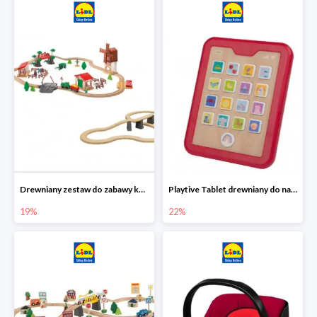
Drewniany zestaw do zabawy kolejką - farma i wiadukt
Playtive Tablet drewniany do nauki, interaktywny
19%
22%