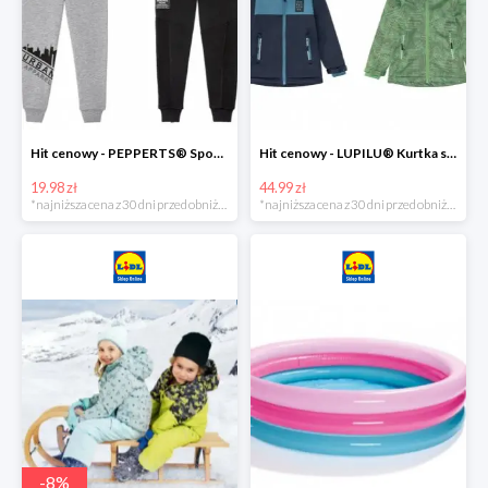
Hit cenowy - PEPPERTS® Spodnie dresowe chłopięce, 1 para
Hit cenowy - LUPILU® Kurtka softshell chłopięca, 1 sztuka
19.98 zł
44.99 zł
*najniższa cena z 30 dni przed obniżką
*najniższa cena z 30 dni przed obniżką
-
8
%