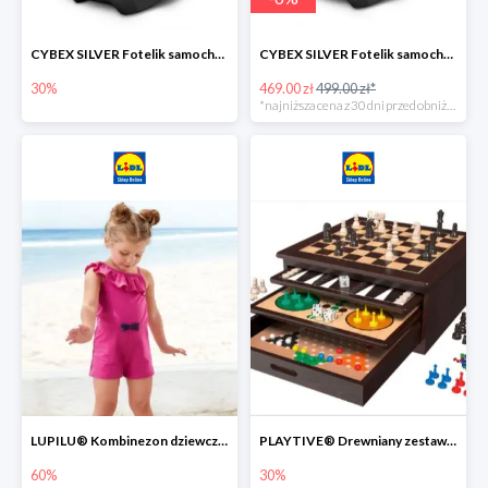
CYBEX SILVER Fotelik samochodowy -30%
CYBEX SILVER Fotelik samochodowy + dostawa gratis!
30%
469.00 zł
499.00 zł*
*najniższa cena z 30 dni przed obniżką
LUPILU® Kombinezon dziewczęcy z bawełny
PLAYTIVE® Drewniany zestaw gier 10 w 1
60%
30%