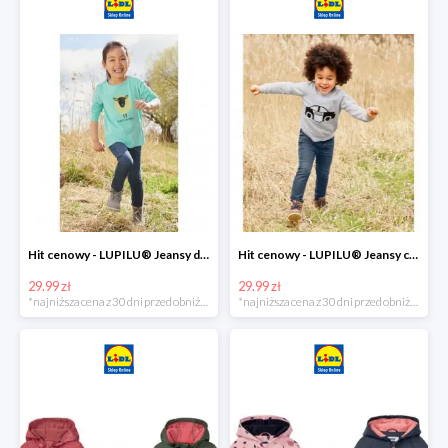
Hit cenowy - LUPILU® Jeansy dziewczęce slim fit
Hit cenowy - LUPILU® Jeansy chłopięce slim fit
29.99 zł
29.99 zł
*najniższa cena z 30 dni przed obniżką
*najniższa cena z 30 dni przed obniżką