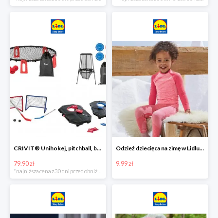
CRIVIT® Unihokej, pitchball, bean bag lub disc golf
Odzież dziecięca na zimę w Lidlu Online od 9,99 zł
79.90 zł
9.99 zł
*najniższa cena z 30 dni przed obniżką