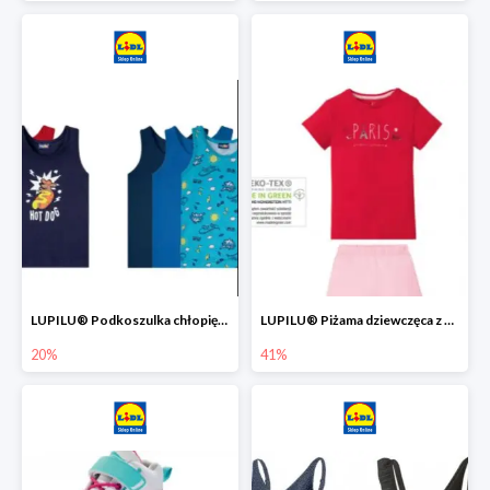
LUPILU® Podkoszulka chłopięca z bawełny -20%
LUPILU® Piżama dziewczęca z bawełny -41%
20%
41%