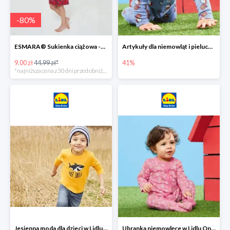
-
80
%
ESMARA® Sukienka ciążowa -79%
Artykuły dla niemowląt i pieluchy w Lidlu Online do -41%
9.00 zł
44.99 zł*
41%
*najniższa cena z 30 dni przed obniżką
Jesienna moda dla dzieci w Lidlu Online do -30%
Ubranka niemowlęce w Lidlu Online do -80%