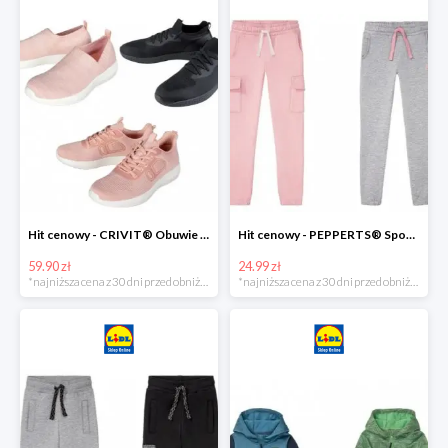
Hit cenowy - CRIVIT® Obuwie dziewczęce sportowe i na co dzień, 1 para
Hit cenowy - PEPPERTS® Spodnie dresowe dziewczęce, 1 para
59.90 zł
24.99 zł
*najniższa cena z 30 dni przed obniżką
*najniższa cena z 30 dni przed obniżką