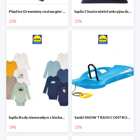
Playtive Drewniany zestaw gier 10 w 1
lupilu Chusta wielofunkcyjna dziecięca
25%
25%
lupilu Body niemowlęce z biobawełny
Sanki SNOW TRAIN CONTROL -25%
14%
25%