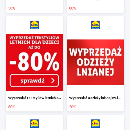
30%
80%
Wyprzedaż tekstyliów letnich dla dzieci w Lidlu Online do -80%
Wyprzedaż odzieży lnianej w Lidlu Online do -50%
80%
50%