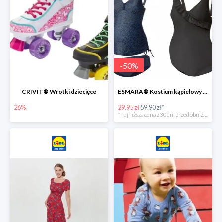
-
50
%
CRIVIT® Wrotki dziecięce
ESMARA® Kostium kąpielowy ciążowy lub tankini ciążowe -50%
26%
29.95 zł
59.90 zł*
*najniższa cena z 30 dni przed obniżką