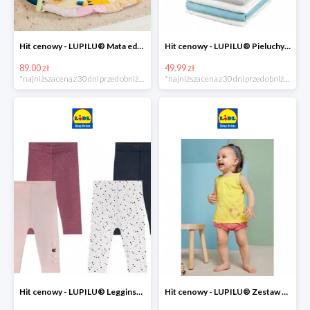
Hit cenowy - LUPILU® Mata edukacyjna dla niemowląt, 1 sztuka
Hit cenowy - LUPILU® Pieluchy tetrowe 80x80 cm, z biobawełny, 5 sztuk
89.00 zł
49.99 zł
*najniższa cena z 30 dni przed obniżką
*najniższa cena z 30 dni przed obniżką
Hit cenowy - LUPILU® Legginsy niemowlęce z biobawełną, 2 pary
Hit cenowy - LUPILU® Zestaw dziecięcy z biobawełny (body + koszulka + spodenki), 1 komplet