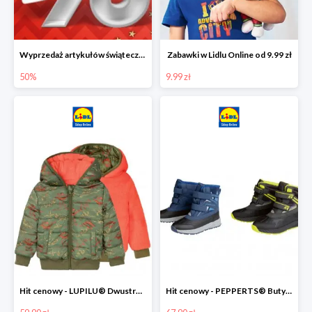
Wyprzedaż artykułów świątecznych w Lidlu Online
Zabawki w Lidlu Online od 9.99 zł
50%
9.99 zł
Hit cenowy - LUPILU® Dwustronna kurtka dziecięca z polarem
Hit cenowy - PEPPERTS® Buty zimowe chłopięce