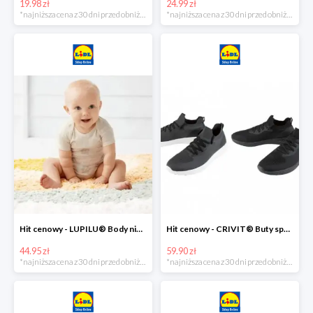
19.98 zł
24.99 zł
*najniższa cena z 30 dni przed obniżką
*najniższa cena z 30 dni przed obniżką
Hit cenowy - LUPILU® Body niemowlęce z biobawełny, z krótkim rękawem, 5 sztuk
Hit cenowy - CRIVIT® Buty sportowe chłopięce WellWalk, 1 para
44.95 zł
59.90 zł
*najniższa cena z 30 dni przed obniżką
*najniższa cena z 30 dni przed obniżką