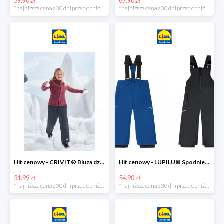
59.90 zł
67.90 zł
*najniższa cena z 30 dni przed obniżką
*najniższa cena z 30 dni przed obniżką
Hit cenowy - CRIVIT® Bluza dziewczęca z polaru
Hit cenowy - LUPILU® Spodnie narciarskie chłopięce
31.99 zł
54.90 zł
*najniższa cena z 30 dni przed obniżką
*najniższa cena z 30 dni przed obniżką