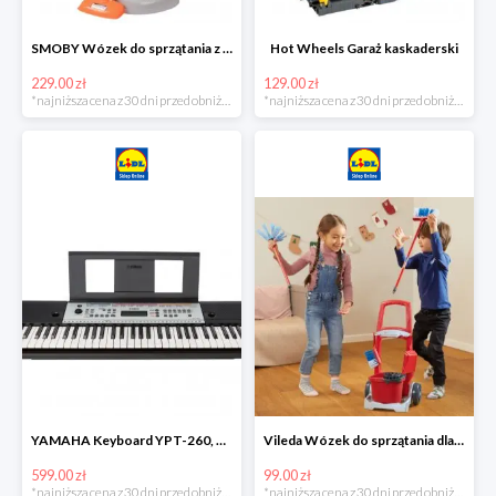
SMOBY Wózek do sprzątania z odkurzaczem
Hot Wheels Garaż kaskaderski
229.00 zł
129.00 zł
*najniższa cena z 30 dni przed obniżką
*najniższa cena z 30 dni przed obniżką
YAMAHA Keyboard YPT-260, 61 klawiszy
Vileda Wózek do sprzątania dla dzieci
599.00 zł
99.00 zł
*najniższa cena z 30 dni przed obniżką
*najniższa cena z 30 dni przed obniżką