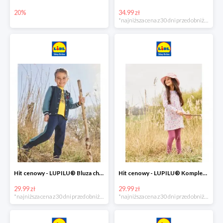
20%
34.99 zł
*najniższa cena z 30 dni przed obniżką
Hit cenowy - LUPILU® Bluza chłopięca w stylu college
Hit cenowy - LUPILU® Komplet dziewczęcy (sukienka + legginsy)
29.99 zł
29.99 zł
*najniższa cena z 30 dni przed obniżką
*najniższa cena z 30 dni przed obniżką