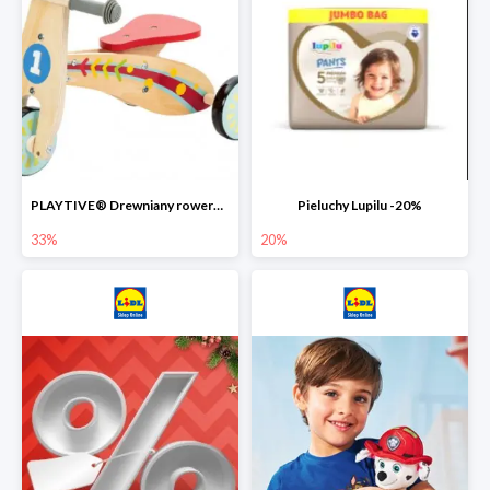
PLAYTIVE® Drewniany rowerek biegowy -33%
Pieluchy Lupilu -20%
33%
20%