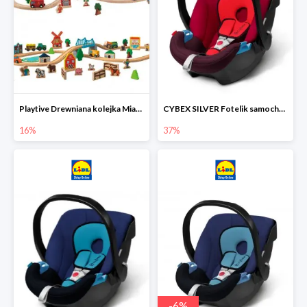
Playtive Drewniana kolejka Miasto lub Farma
CYBEX SILVER Fotelik samochodowy
16%
37%
-
6
%