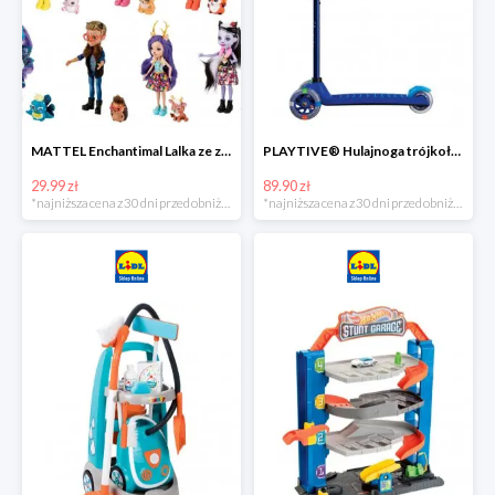
MATTEL Enchantimal Lalka ze zwierzątkiem
PLAYTIVE® Hulajnoga trójkołowa Tri Scooter z diodami LED
29.99 zł
89.90 zł
*najniższa cena z 30 dni przed obniżką
*najniższa cena z 30 dni przed obniżką