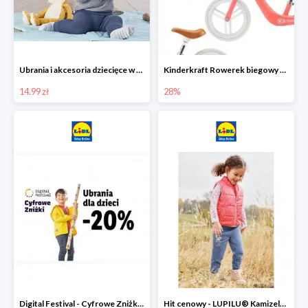
Ubrania i akcesoria dziecięce w Lidlu Online od 14,99 zł
Kinderkraft Rowerek biegowy Fly
14.99 zł
28%
Digital Festival - Cyfrowe Zniżki Ubrania dla dzieci w Lidlu -20%
Hit cenowy - LUPILU® Kamizelka pikowana dziewczęca