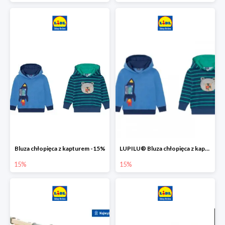
Bluza chłopięca z kapturem -15%
LUPILU® Bluza chłopięca z kapturem
15%
15%