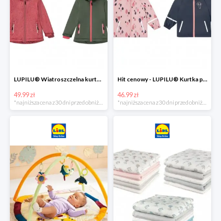
LUPILU® Wiatroszczelna kurtka dziecięca softshell, 1 sztuka
Hit cenowy - LUPILU® Kurtka przeciwdeszczowa dziewczęca, 1 sztuka
49.99 zł
46.99 zł
*najniższa cena z 30 dni przed obniżką
*najniższa cena z 30 dni przed obniżką