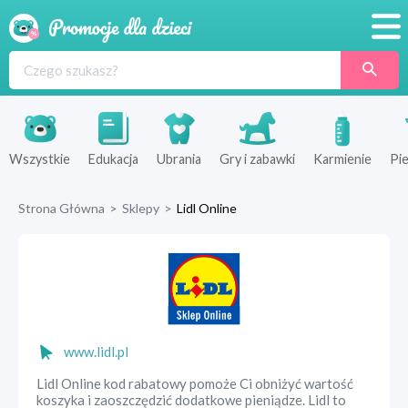
Promocje
Produkty
Sklepy
Wszystkie
Edukacja
Ubrania
Gry i zabawki
Karmienie
Pie
Blog
Strona Główna
>
Sklepy
>
Lidl Online
Wyprawka
www.lidl.pl
Lidl Online kod rabatowy pomoże Ci obniżyć wartość
koszyka i zaoszczędzić dodatkowe pieniądze. Lidl to