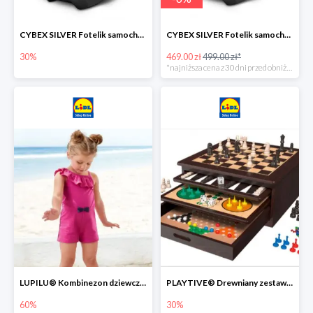
CYBEX SILVER Fotelik samochodowy -30%
CYBEX SILVER Fotelik samochodowy + dostawa gratis!
30%
469.00 zł
499.00 zł*
*najniższa cena z 30 dni przed obniżką
LUPILU® Kombinezon dziewczęcy z bawełny
PLAYTIVE® Drewniany zestaw gier 10 w 1
60%
30%