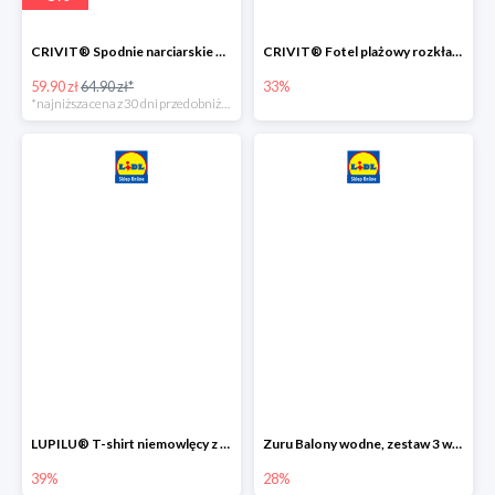
CRIVIT® Spodnie narciarskie dziewczęce
CRIVIT® Fotel plażowy rozkładany / Brodzik dziecięcy
59.90 zł
64.90 zł*
33%
*najniższa cena z 30 dni przed obniżką
LUPILU® T-shirt niemowlęcy z biobawełny -39%
Zuru Balony wodne, zestaw 3 wiązek -28%
39%
28%