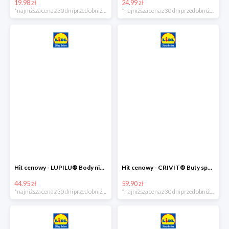
19.98 zł
24.99 zł
*najniższa cena z 30 dni przed obniżką
*najniższa cena z 30 dni przed obniżką
Hit cenowy - LUPILU® Body niemowlęce z biobawełny, z krótkim rękawem, 5 sztuk
Hit cenowy - CRIVIT® Buty sportowe chłopięce WellWalk, 1 para
44.95 zł
59.90 zł
*najniższa cena z 30 dni przed obniżką
*najniższa cena z 30 dni przed obniżką