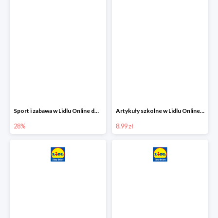
Sport i zabawa w Lidlu Online do -28%
Artykuły szkolne w Lidlu Online od 8,99 zł
28%
8.99 zł