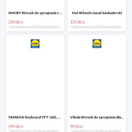
SMOBY Wózek do sprzątania z odkurzaczem
Hot Wheels Garaż kaskaderski
229.00 zł
129.00 zł
*najniższa cena z 30 dni przed obniżką
*najniższa cena z 30 dni przed obniżką
YAMAHA Keyboard YPT-260, 61 klawiszy
Vileda Wózek do sprzątania dla dzieci
599.00 zł
99.00 zł
*najniższa cena z 30 dni przed obniżką
*najniższa cena z 30 dni przed obniżką