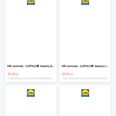
Hit cenowy - LUPILU® Jeansy dziewczęce slim fit
Hit cenowy - LUPILU® Jeansy chłopięce slim fit
29.99 zł
29.99 zł
*najniższa cena z 30 dni przed obniżką
*najniższa cena z 30 dni przed obniżką