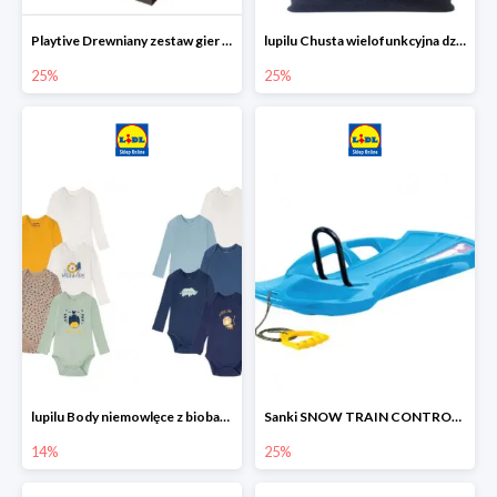
Playtive Drewniany zestaw gier 10 w 1
lupilu Chusta wielofunkcyjna dziecięca
25%
25%
lupilu Body niemowlęce z biobawełny
Sanki SNOW TRAIN CONTROL -25%
14%
25%