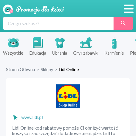
Promocje
Produkty
Sklepy
Wszystkie
Edukacja
Ubrania
Gry i zabawki
Karmienie
Pie
Blog
Strona Główna
>
Sklepy
>
Lidl Online
Wyprawka
www.lidl.pl
Lidl Online kod rabatowy pomoże Ci obniżyć wartość
koszyka i zaoszczędzić dodatkowe pieniądze. Lidl to