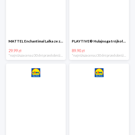
MATTEL Enchantimal Lalka ze zwierzątkiem
PLAYTIVE® Hulajnoga trójkołowa Tri Scooter z diodami LED
29.99 zł
89.90 zł
*najniższa cena z 30 dni przed obniżką
*najniższa cena z 30 dni przed obniżką