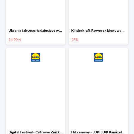
Ubrania i akcesoria dziecięce w Lidlu Online od 14,99 zł
Kinderkraft Rowerek biegowy Fly
14.99 zł
28%
Digital Festival - Cyfrowe Zniżki Ubrania dla dzieci w Lidlu -20%
Hit cenowy - LUPILU® Kamizelka pikowana dziewczęca