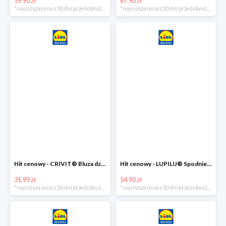
59.90 zł
67.90 zł
*najniższa cena z 30 dni przed obniżką
*najniższa cena z 30 dni przed obniżką
Hit cenowy - CRIVIT® Bluza dziewczęca z polaru
Hit cenowy - LUPILU® Spodnie narciarskie chłopięce
31.99 zł
54.90 zł
*najniższa cena z 30 dni przed obniżką
*najniższa cena z 30 dni przed obniżką