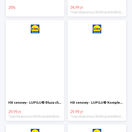
20%
34.99 zł
*najniższa cena z 30 dni przed obniżką
Hit cenowy - LUPILU® Bluza chłopięca w stylu college
Hit cenowy - LUPILU® Komplet dziewczęcy (sukienka + legginsy)
29.99 zł
29.99 zł
*najniższa cena z 30 dni przed obniżką
*najniższa cena z 30 dni przed obniżką