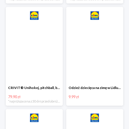
CRIVIT® Unihokej, pitchball, bean bag lub disc golf
Odzież dziecięca na zimę w Lidlu Online od 9,99 zł
79.90 zł
9.99 zł
*najniższa cena z 30 dni przed obniżką