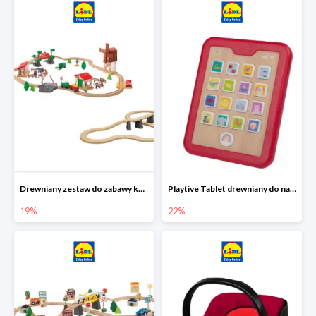
Drewniany zestaw do zabawy kolejką - farma i wiadukt
Playtive Tablet drewniany do nauki, interaktywny
19%
22%