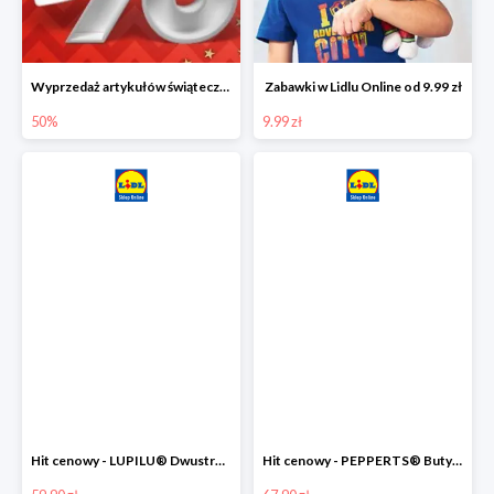
Wyprzedaż artykułów świątecznych w Lidlu Online
Zabawki w Lidlu Online od 9.99 zł
50%
9.99 zł
Hit cenowy - LUPILU® Dwustronna kurtka dziecięca z polarem
Hit cenowy - PEPPERTS® Buty zimowe chłopięce