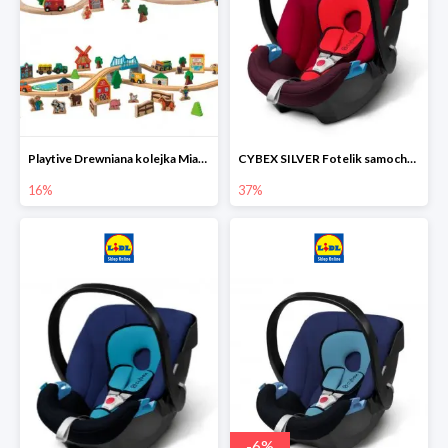
Playtive Drewniana kolejka Miasto lub Farma
CYBEX SILVER Fotelik samochodowy
16%
37%
-
6
%