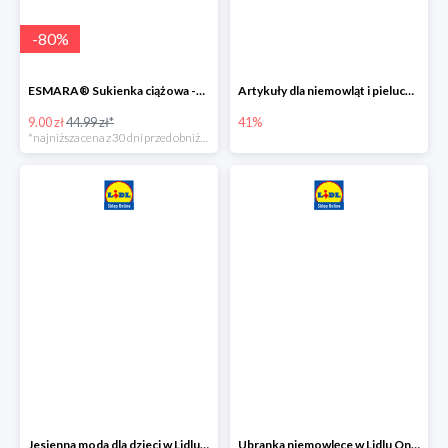
-
80
%
ESMARA® Sukienka ciążowa -79%
Artykuły dla niemowląt i pieluchy w Lidlu Online do -41%
9.00 zł
44.99 zł*
41%
*najniższa cena z 30 dni przed obniżką
Jesienna moda dla dzieci w Lidlu Online do -30%
Ubranka niemowlęce w Lidlu Online do -80%