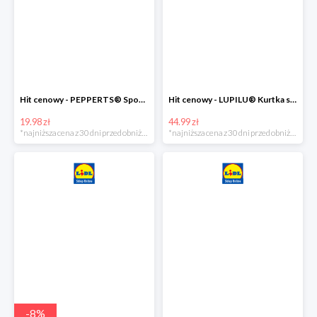
Hit cenowy - PEPPERTS® Spodnie dresowe chłopięce, 1 para
Hit cenowy - LUPILU® Kurtka softshell chłopięca, 1 sztuka
19.98 zł
44.99 zł
*najniższa cena z 30 dni przed obniżką
*najniższa cena z 30 dni przed obniżką
-
8
%