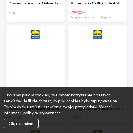
Czas na plażę w Lidlu Online do -20%
Hit cenowy - CYBEX Fotelik dziecięcy samochodowy Pallasfix grupa I-III, 9-36 kg
20%
799.00 zł
*najniższa cena z 30 dni przed obniżką
Używamy plików cookies, by ułatwić korzystanie z naszych
serwisów. Jeśli nie chcesz, by pliki cookies były zapisywane na
Twoim dysku, zmień ustawienia swojej przeglądarki. Więcej
Moda dziecięca w Lidlu od 11.99 zł
Ubrania i buty dziecięce w Lidlu Online od 9,99 zł
informacji:
polityka prywatności
.
11.99 zł
9.99 zł
Ok, rozumiem