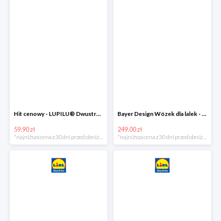
Hit cenowy - LUPILU® Dwustronna kurtka pikowana dziewczęca
Bayer Design Wózek dla lalek - megazestaw
59.90 zł
249.00 zł
*najniższa cena z 30 dni przed obniżką
*najniższa cena z 30 dni przed obniżką