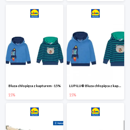
Bluza chłopięca z kapturem -15%
LUPILU® Bluza chłopięca z kapturem
15%
15%