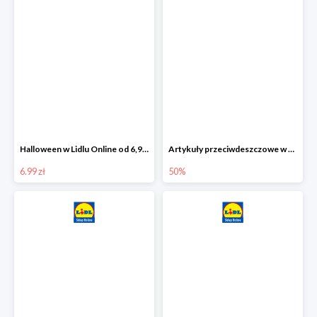
Halloween w Lidlu Online od 6,99 zł
Artykuły przeciwdeszczowe w Lodilu Online do -50%
6.99 zł
50%