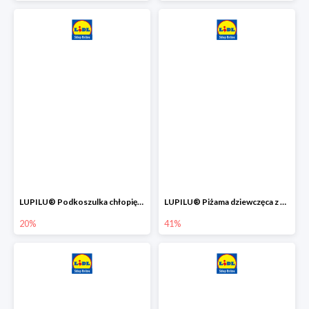
LUPILU® Podkoszulka chłopięca z bawełny -20%
LUPILU® Piżama dziewczęca z bawełny -41%
20%
41%