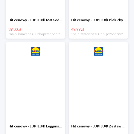
Hit cenowy - LUPILU® Mata edukacyjna dla niemowląt, 1 sztuka
Hit cenowy - LUPILU® Pieluchy tetrowe 80x80 cm, z biobawełny, 5 sztuk
89.00 zł
49.99 zł
*najniższa cena z 30 dni przed obniżką
*najniższa cena z 30 dni przed obniżką
Hit cenowy - LUPILU® Legginsy niemowlęce z biobawełną, 2 pary
Hit cenowy - LUPILU® Zestaw dziecięcy z biobawełny (body + koszulka + spodenki), 1 komplet