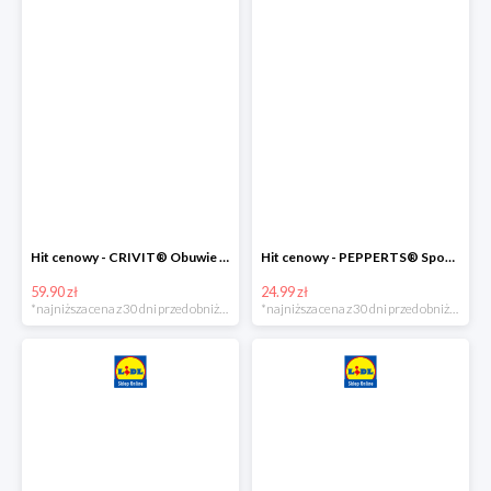
Hit cenowy - CRIVIT® Obuwie dziewczęce sportowe i na co dzień, 1 para
Hit cenowy - PEPPERTS® Spodnie dresowe dziewczęce, 1 para
59.90 zł
24.99 zł
*najniższa cena z 30 dni przed obniżką
*najniższa cena z 30 dni przed obniżką