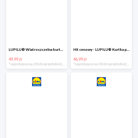
LUPILU® Wiatroszczelna kurtka dziecięca softshell, 1 sztuka
Hit cenowy - LUPILU® Kurtka przeciwdeszczowa dziewczęca, 1 sztuka
49.99 zł
46.99 zł
*najniższa cena z 30 dni przed obniżką
*najniższa cena z 30 dni przed obniżką