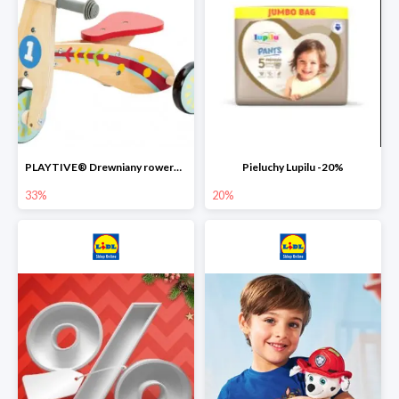
PLAYTIVE® Drewniany rowerek biegowy -33%
Pieluchy Lupilu -20%
33%
20%