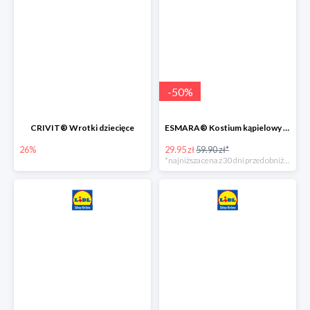
-
50
%
CRIVIT® Wrotki dziecięce
ESMARA® Kostium kąpielowy ciążowy lub tankini ciążowe -50%
26%
29.95 zł
59.90 zł*
*najniższa cena z 30 dni przed obniżką