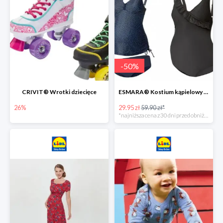
-
50
%
CRIVIT® Wrotki dziecięce
ESMARA® Kostium kąpielowy ciążowy lub tankini ciążowe -50%
26%
29.95 zł
59.90 zł*
*najniższa cena z 30 dni przed obniżką