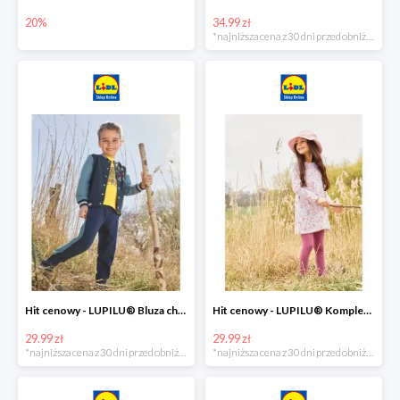
20%
34.99 zł
*najniższa cena z 30 dni przed obniżką
Hit cenowy - LUPILU® Bluza chłopięca w stylu college
Hit cenowy - LUPILU® Komplet dziewczęcy (sukienka + legginsy)
29.99 zł
29.99 zł
*najniższa cena z 30 dni przed obniżką
*najniższa cena z 30 dni przed obniżką