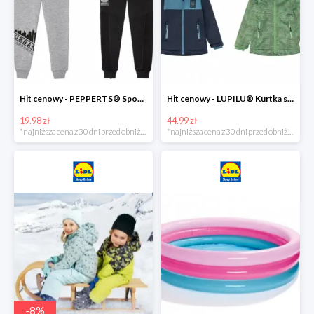
Hit cenowy - PEPPERTS® Spodnie dresowe chłopięce, 1 para
Hit cenowy - LUPILU® Kurtka softshell chłopięca, 1 sztuka
19.98 zł
44.99 zł
*najniższa cena z 30 dni przed obniżką
*najniższa cena z 30 dni przed obniżką
-
8
%