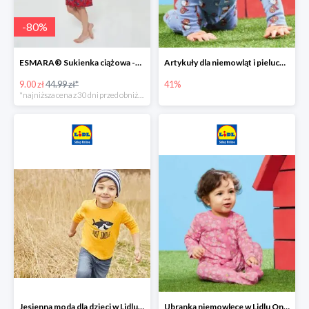
-
80
%
ESMARA® Sukienka ciążowa -79%
Artykuły dla niemowląt i pieluchy w Lidlu Online do -41%
9.00 zł
44.99 zł*
41%
*najniższa cena z 30 dni przed obniżką
Jesienna moda dla dzieci w Lidlu Online do -30%
Ubranka niemowlęce w Lidlu Online do -80%