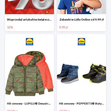
Wyprzedaż artykułów świątecznych w Lidlu Online
Zabawki w Lidlu Online od 9.99 zł
50%
9.99 zł
Hit cenowy - LUPILU® Dwustronna kurtka dziecięca z polarem
Hit cenowy - PEPPERTS® Buty zimowe chłopięce