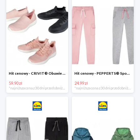
Hit cenowy - CRIVIT® Obuwie dziewczęce sportowe i na co dzień, 1 para
Hit cenowy - PEPPERTS® Spodnie dresowe dziewczęce, 1 para
59.90 zł
24.99 zł
*najniższa cena z 30 dni przed obniżką
*najniższa cena z 30 dni przed obniżką