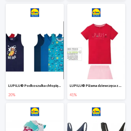
LUPILU® Podkoszulka chłopięca z bawełny -20%
LUPILU® Piżama dziewczęca z bawełny -41%
20%
41%