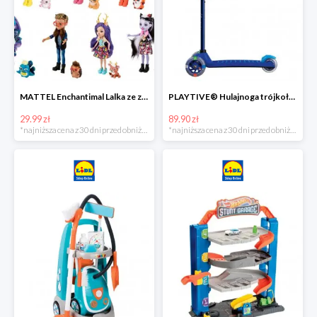
MATTEL Enchantimal Lalka ze zwierzątkiem
PLAYTIVE® Hulajnoga trójkołowa Tri Scooter z diodami LED
29.99 zł
89.90 zł
*najniższa cena z 30 dni przed obniżką
*najniższa cena z 30 dni przed obniżką