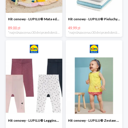
Hit cenowy - LUPILU® Mata edukacyjna dla niemowląt, 1 sztuka
Hit cenowy - LUPILU® Pieluchy tetrowe 80x80 cm, z biobawełny, 5 sztuk
89.00 zł
49.99 zł
*najniższa cena z 30 dni przed obniżką
*najniższa cena z 30 dni przed obniżką
Hit cenowy - LUPILU® Legginsy niemowlęce z biobawełną, 2 pary
Hit cenowy - LUPILU® Zestaw dziecięcy z biobawełny (body + koszulka + spodenki), 1 komplet