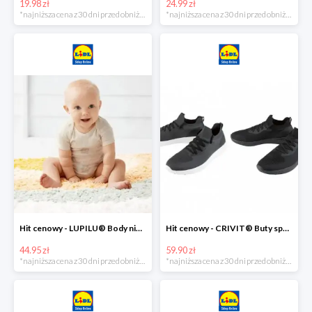
19.98 zł
24.99 zł
*najniższa cena z 30 dni przed obniżką
*najniższa cena z 30 dni przed obniżką
Hit cenowy - LUPILU® Body niemowlęce z biobawełny, z krótkim rękawem, 5 sztuk
Hit cenowy - CRIVIT® Buty sportowe chłopięce WellWalk, 1 para
44.95 zł
59.90 zł
*najniższa cena z 30 dni przed obniżką
*najniższa cena z 30 dni przed obniżką