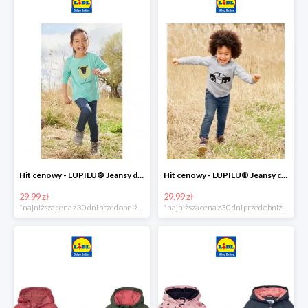
Hit cenowy - LUPILU® Jeansy dziewczęce slim fit
Hit cenowy - LUPILU® Jeansy chłopięce slim fit
29.99 zł
29.99 zł
*najniższa cena z 30 dni przed obniżką
*najniższa cena z 30 dni przed obniżką