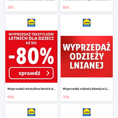
30%
80%
Wyprzedaż tekstyliów letnich dla dzieci w Lidlu Online do -80%
Wyprzedaż odzieży lnianej w Lidlu Online do -50%
80%
50%