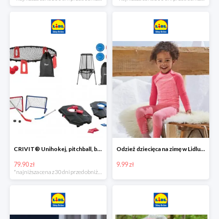
CRIVIT® Unihokej, pitchball, bean bag lub disc golf
Odzież dziecięca na zimę w Lidlu Online od 9,99 zł
79.90 zł
9.99 zł
*najniższa cena z 30 dni przed obniżką