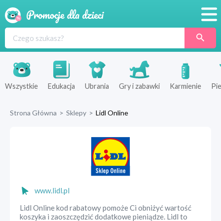
Promocje
Produkty
Sklepy
Wszystkie
Edukacja
Ubrania
Gry i zabawki
Karmienie
Pie
Blog
Strona Główna
>
Sklepy
>
Lidl Online
Wyprawka
www.lidl.pl
Lidl Online kod rabatowy pomoże Ci obniżyć wartość
koszyka i zaoszczędzić dodatkowe pieniądze. Lidl to