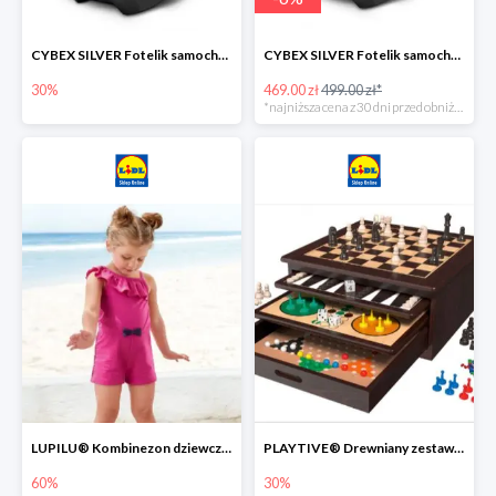
CYBEX SILVER Fotelik samochodowy -30%
CYBEX SILVER Fotelik samochodowy + dostawa gratis!
30%
469.00 zł
499.00 zł*
*najniższa cena z 30 dni przed obniżką
LUPILU® Kombinezon dziewczęcy z bawełny
PLAYTIVE® Drewniany zestaw gier 10 w 1
60%
30%