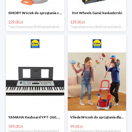
SMOBY Wózek do sprzątania z odkurzaczem
Hot Wheels Garaż kaskaderski
229.00 zł
129.00 zł
*najniższa cena z 30 dni przed obniżką
*najniższa cena z 30 dni przed obniżką
YAMAHA Keyboard YPT-260, 61 klawiszy
Vileda Wózek do sprzątania dla dzieci
599.00 zł
99.00 zł
*najniższa cena z 30 dni przed obniżką
*najniższa cena z 30 dni przed obniżką