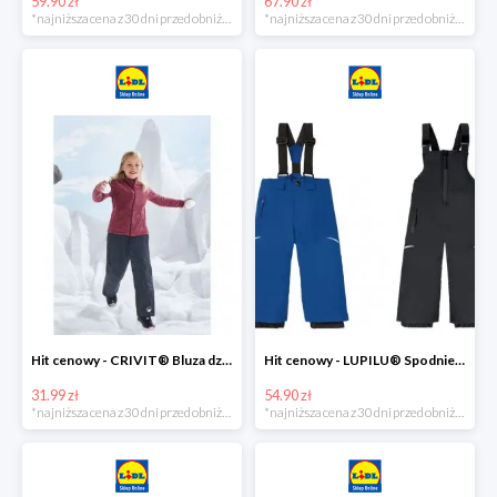
59.90 zł
67.90 zł
*najniższa cena z 30 dni przed obniżką
*najniższa cena z 30 dni przed obniżką
Hit cenowy - CRIVIT® Bluza dziewczęca z polaru
Hit cenowy - LUPILU® Spodnie narciarskie chłopięce
31.99 zł
54.90 zł
*najniższa cena z 30 dni przed obniżką
*najniższa cena z 30 dni przed obniżką