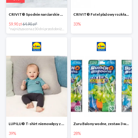
CRIVIT® Spodnie narciarskie dziewczęce
CRIVIT® Fotel plażowy rozkładany / Brodzik dziecięcy
59.90 zł
64.90 zł*
33%
*najniższa cena z 30 dni przed obniżką
LUPILU® T-shirt niemowlęcy z biobawełny -39%
Zuru Balony wodne, zestaw 3 wiązek -28%
39%
28%