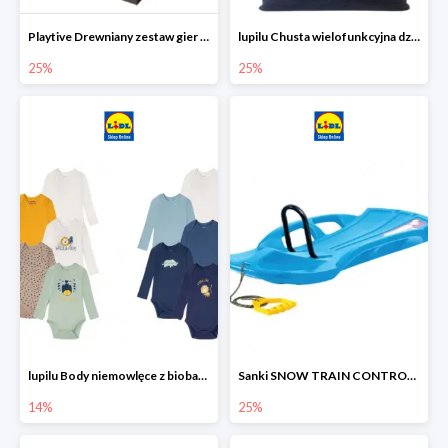
Playtive Drewniany zestaw gier 10 w 1
lupilu Chusta wielofunkcyjna dziecięca
25%
25%
lupilu Body niemowlęce z biobawełny
Sanki SNOW TRAIN CONTROL -25%
14%
25%