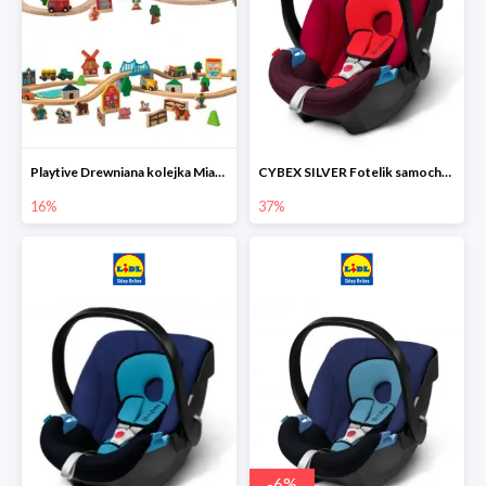
Playtive Drewniana kolejka Miasto lub Farma
CYBEX SILVER Fotelik samochodowy
16%
37%
-
6
%