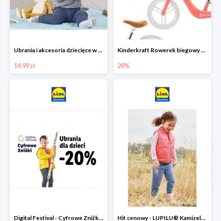
Ubrania i akcesoria dziecięce w Lidlu Online od 14,99 zł
Kinderkraft Rowerek biegowy Fly
14.99 zł
28%
Digital Festival - Cyfrowe Zniżki Ubrania dla dzieci w Lidlu -20%
Hit cenowy - LUPILU® Kamizelka pikowana dziewczęca