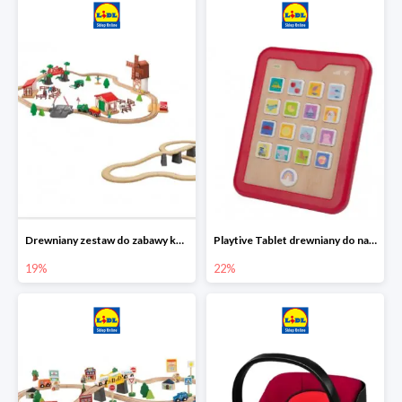
Drewniany zestaw do zabawy kolejką - farma i wiadukt
Playtive Tablet drewniany do nauki, interaktywny
19%
22%