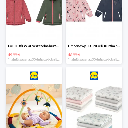
LUPILU® Wiatroszczelna kurtka dziecięca softshell, 1 sztuka
Hit cenowy - LUPILU® Kurtka przeciwdeszczowa dziewczęca, 1 sztuka
49.99 zł
46.99 zł
*najniższa cena z 30 dni przed obniżką
*najniższa cena z 30 dni przed obniżką