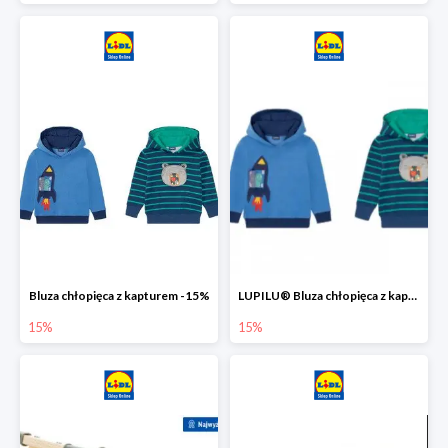
Bluza chłopięca z kapturem -15%
LUPILU® Bluza chłopięca z kapturem
15%
15%