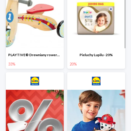
PLAYTIVE® Drewniany rowerek biegowy -33%
Pieluchy Lupilu -20%
33%
20%