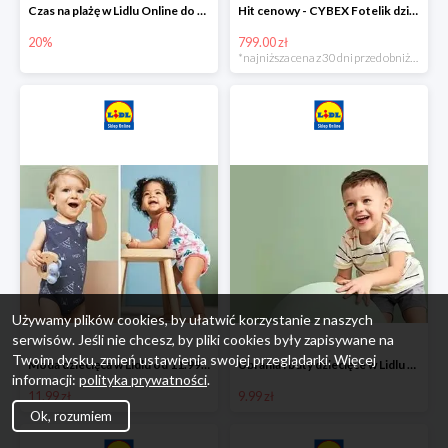
Czas na plażę w Lidlu Online do -20%
Hit cenowy - CYBEX Fotelik dziecięcy samochodowy Pallasfix grupa I-III, 9-36 kg
20%
799.00 zł
*najniższa cena z 30 dni przed obniżką
Używamy plików cookies, by ułatwić korzystanie z naszych
serwisów. Jeśli nie chcesz, by pliki cookies były zapisywane na
Twoim dysku, zmień ustawienia swojej przeglądarki. Więcej
Moda dziecięca w Lidlu od 11.99 zł
Ubrania i buty dziecięce w Lidlu Online od 9,99 zł
informacji:
polityka prywatności
.
11.99 zł
9.99 zł
Ok, rozumiem