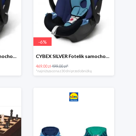
-
6
%
CYBEX SILVER Fotelik samochodowy -30%
CYBEX SILVER Fotelik samochodowy + dostawa gratis!
469.00 zł
499.00 zł*
*najniższa cena z 30 dni przed obniżką