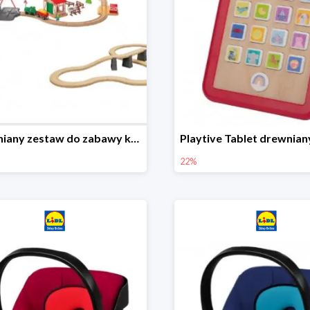
Drewniany zestaw do zabawy kolejką - farma i wiadukt
22%