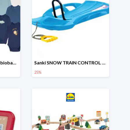
lupilu Body niemowlęce z biobawełny
Sanki SNOW TRAIN CONTROL -25%
25%