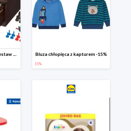
PLAYTIVE® Drewniany zestaw gier 10 w 1
Bluza chłopięca z kapturem -15%
15%