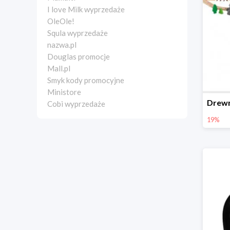
I love Milk wyprzedaże
OleOle!
Squla wyprzedaże
nazwa.pl
Douglas promocje
Mall.pl
Smyk kody promocyjne
Ministore
Cobi wyprzedaże
19%