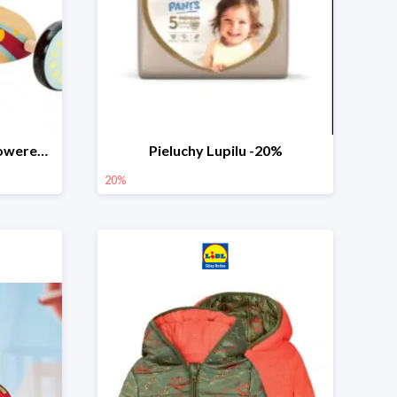
PLAYTIVE® Drewniany rowerek biegowy -33%
Pieluchy Lupilu -20%
20%