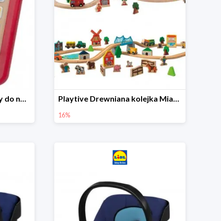
Playtive Tablet drewniany do nauki, interaktywny
Playtive Drewniana kolejka Miasto lub Farma
16%