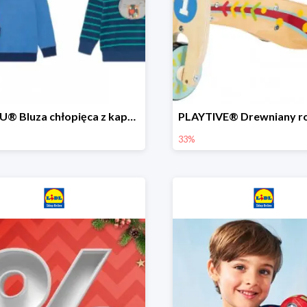
LUPILU® Bluza chłopięca z kapturem
33%