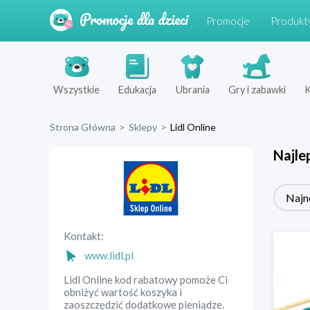
Promocje
Produkt
Wszystkie
Edukacja
Ubrania
Gry i zabawki
K
Strona Główna
>
Sklepy
>
Lidl Online
Najle
Najn
Kontakt:
www.lidl.pl
Lidl Online kod rabatowy pomoże Ci
obniżyć wartość koszyka i
zaoszczędzić dodatkowe pieniądze.