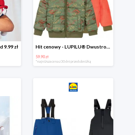
d 9.99 zł
Hit cenowy - LUPILU® Dwustronna kurtka dziecięca z polarem
59.90 zł
*najniższa cena z 30 dni przed obniżką