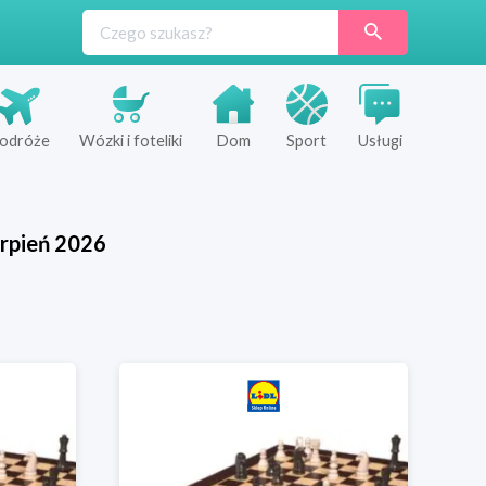
odróże
Wózki i foteliki
Dom
Sport
Usługi
rpień
2026