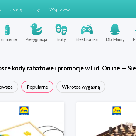
y
Sklepy
Blog
Wyprawka
armienie
Pielęgnacja
Buty
Elektronika
Dla Mamy
P
psze kody rabatowe i promocje w
Lidl Online
—
Sie
owsze
Popularne
Wkrótce wygasną