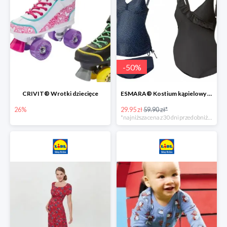
-
50
%
CRIVIT® Wrotki dziecięce
ESMARA® Kostium kąpielowy ciążowy lub tankini ciążowe -50%
26%
29.95 zł
59.90 zł*
*najniższa cena z 30 dni przed obniżką