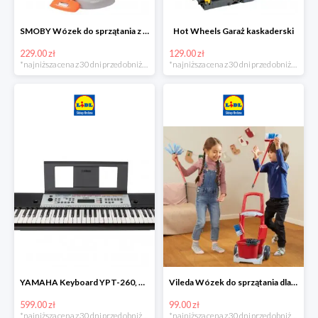
SMOBY Wózek do sprzątania z odkurzaczem
Hot Wheels Garaż kaskaderski
229.00 zł
129.00 zł
*najniższa cena z 30 dni przed obniżką
*najniższa cena z 30 dni przed obniżką
YAMAHA Keyboard YPT-260, 61 klawiszy
Vileda Wózek do sprzątania dla dzieci
599.00 zł
99.00 zł
*najniższa cena z 30 dni przed obniżką
*najniższa cena z 30 dni przed obniżką