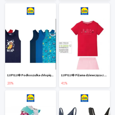
LUPILU® Podkoszulka chłopięca z bawełny -20%
LUPILU® Piżama dziewczęca z bawełny -41%
20%
41%