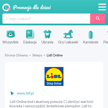
Promocje
Produkty
Sklepy
Wszystkie
Edukacja
Ubrania
Gry i zabawki
Karmienie
Pie
Blog
Strona Główna
>
Sklepy
>
Lidl Online
Wyprawka
www.lidl.pl
Lidl Online kod rabatowy pomoże Ci obniżyć wartość
koszyka i zaoszczędzić dodatkowe pieniądze. Lidl to