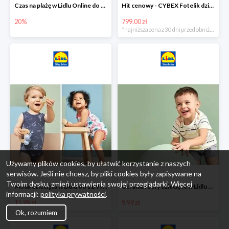
Czas na plażę w Lidlu Online do -20%
Hit cenowy - CYBEX Fotelik dziecięcy samochodowy Pallasfix grupa I-III, 9-36 kg
20%
799.00 zł
*najniższa cena z 30 dni przed obniżką
Używamy plików cookies, by ułatwić korzystanie z naszych
serwisów. Jeśli nie chcesz, by pliki cookies były zapisywane na
Twoim dysku, zmień ustawienia swojej przeglądarki. Więcej
Moda dziecięca w Lidlu od 11.99 zł
Ubrania i buty dziecięce w Lidlu Online od 9,99 zł
informacji:
polityka prywatności
.
11.99 zł
9.99 zł
Ok, rozumiem