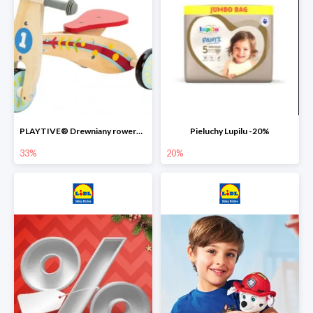
PLAYTIVE® Drewniany rowerek biegowy -33%
Pieluchy Lupilu -20%
33%
20%