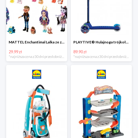
MATTEL Enchantimal Lalka ze zwierzątkiem
PLAYTIVE® Hulajnoga trójkołowa Tri Scooter z diodami LED
29.99 zł
89.90 zł
*najniższa cena z 30 dni przed obniżką
*najniższa cena z 30 dni przed obniżką