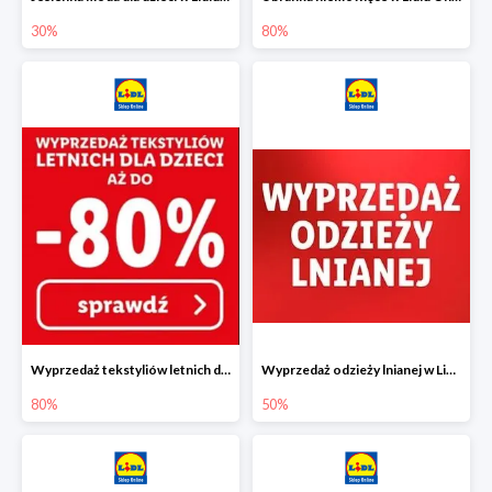
30%
80%
Wyprzedaż tekstyliów letnich dla dzieci w Lidlu Online do -80%
Wyprzedaż odzieży lnianej w Lidlu Online do -50%
80%
50%