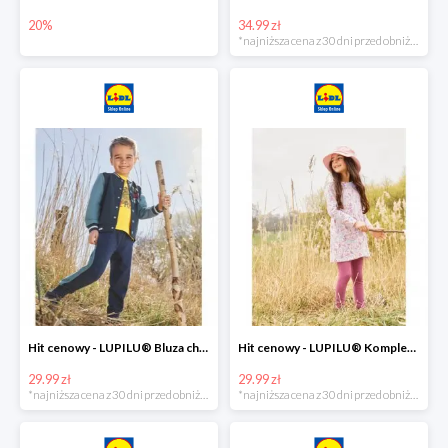
20%
34.99 zł
*najniższa cena z 30 dni przed obniżką
Hit cenowy - LUPILU® Bluza chłopięca w stylu college
Hit cenowy - LUPILU® Komplet dziewczęcy (sukienka + legginsy)
29.99 zł
29.99 zł
*najniższa cena z 30 dni przed obniżką
*najniższa cena z 30 dni przed obniżką