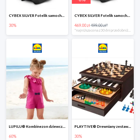
CYBEX SILVER Fotelik samochodowy -30%
CYBEX SILVER Fotelik samochodowy + dostawa gratis!
30%
469.00 zł
499.00 zł*
*najniższa cena z 30 dni przed obniżką
LUPILU® Kombinezon dziewczęcy z bawełny
PLAYTIVE® Drewniany zestaw gier 10 w 1
60%
30%