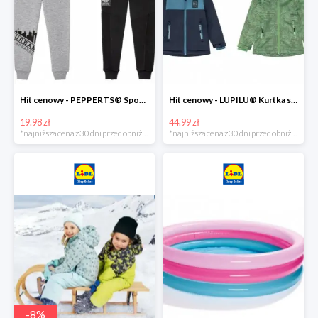
Hit cenowy - PEPPERTS® Spodnie dresowe chłopięce, 1 para
Hit cenowy - LUPILU® Kurtka softshell chłopięca, 1 sztuka
19.98 zł
44.99 zł
*najniższa cena z 30 dni przed obniżką
*najniższa cena z 30 dni przed obniżką
-
8
%