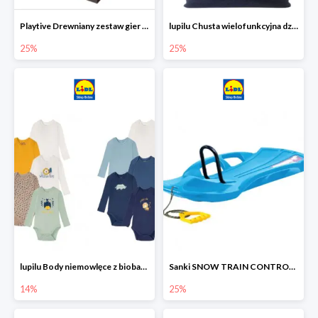
Playtive Drewniany zestaw gier 10 w 1
lupilu Chusta wielofunkcyjna dziecięca
25%
25%
lupilu Body niemowlęce z biobawełny
Sanki SNOW TRAIN CONTROL -25%
14%
25%