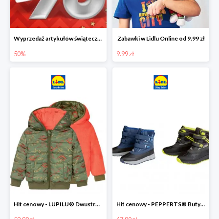
Wyprzedaż artykułów świątecznych w Lidlu Online
Zabawki w Lidlu Online od 9.99 zł
50%
9.99 zł
Hit cenowy - LUPILU® Dwustronna kurtka dziecięca z polarem
Hit cenowy - PEPPERTS® Buty zimowe chłopięce