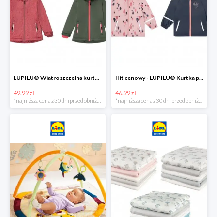
LUPILU® Wiatroszczelna kurtka dziecięca softshell, 1 sztuka
Hit cenowy - LUPILU® Kurtka przeciwdeszczowa dziewczęca, 1 sztuka
49.99 zł
46.99 zł
*najniższa cena z 30 dni przed obniżką
*najniższa cena z 30 dni przed obniżką