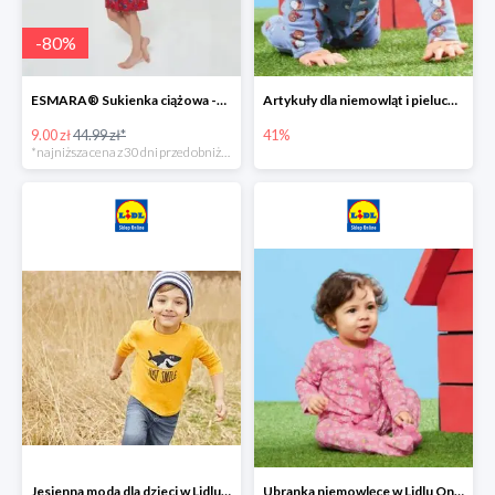
-
80
%
ESMARA® Sukienka ciążowa -79%
Artykuły dla niemowląt i pieluchy w Lidlu Online do -41%
9.00 zł
44.99 zł*
41%
*najniższa cena z 30 dni przed obniżką
Jesienna moda dla dzieci w Lidlu Online do -30%
Ubranka niemowlęce w Lidlu Online do -80%