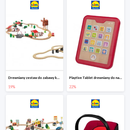
Drewniany zestaw do zabawy kolejką - farma i wiadukt
Playtive Tablet drewniany do nauki, interaktywny
19%
22%