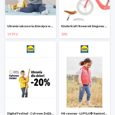
Ubrania i akcesoria dziecięce w Lidlu Online od 14,99 zł
Kinderkraft Rowerek biegowy Fly
14.99 zł
28%
Digital Festival - Cyfrowe Zniżki Ubrania dla dzieci w Lidlu -20%
Hit cenowy - LUPILU® Kamizelka pikowana dziewczęca