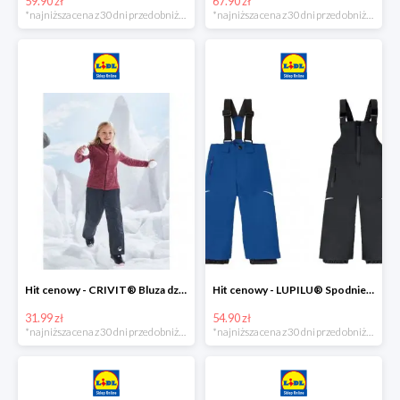
59.90 zł
67.90 zł
*najniższa cena z 30 dni przed obniżką
*najniższa cena z 30 dni przed obniżką
Hit cenowy - CRIVIT® Bluza dziewczęca z polaru
Hit cenowy - LUPILU® Spodnie narciarskie chłopięce
31.99 zł
54.90 zł
*najniższa cena z 30 dni przed obniżką
*najniższa cena z 30 dni przed obniżką