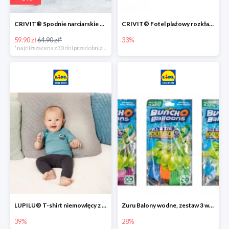
CRIVIT® Spodnie narciarskie dziewczęce
CRIVIT® Fotel plażowy rozkładany / Brodzik dziecięcy
59.90 zł
64.90 zł*
33%
*najniższa cena z 30 dni przed obniżką
LUPILU® T-shirt niemowlęcy z biobawełny -39%
Zuru Balony wodne, zestaw 3 wiązek -28%
39%
28%