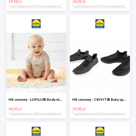
19.98 zł
24.99 zł
*najniższa cena z 30 dni przed obniżką
*najniższa cena z 30 dni przed obniżką
Hit cenowy - LUPILU® Body niemowlęce z biobawełny, z krótkim rękawem, 5 sztuk
Hit cenowy - CRIVIT® Buty sportowe chłopięce WellWalk, 1 para
44.95 zł
59.90 zł
*najniższa cena z 30 dni przed obniżką
*najniższa cena z 30 dni przed obniżką