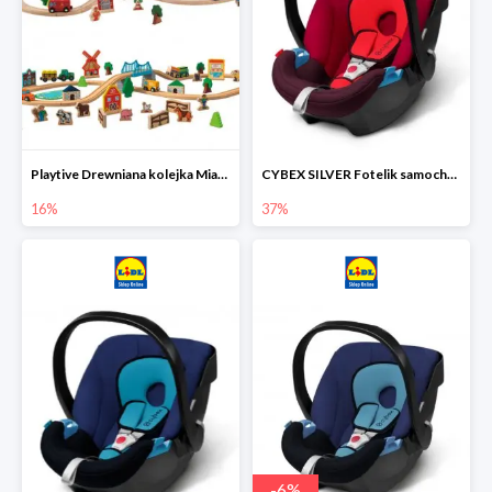
Playtive Drewniana kolejka Miasto lub Farma
CYBEX SILVER Fotelik samochodowy
16%
37%
-
6
%