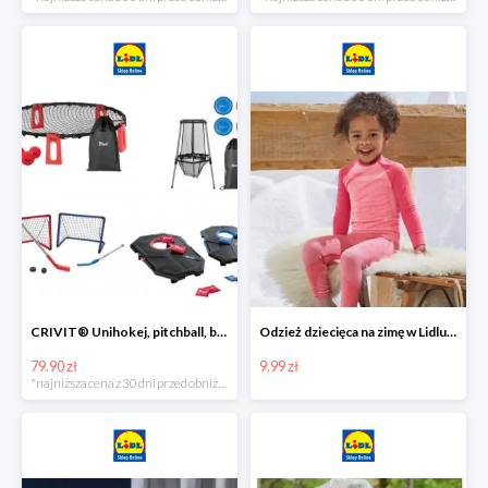
CRIVIT® Unihokej, pitchball, bean bag lub disc golf
Odzież dziecięca na zimę w Lidlu Online od 9,99 zł
79.90 zł
9.99 zł
*najniższa cena z 30 dni przed obniżką