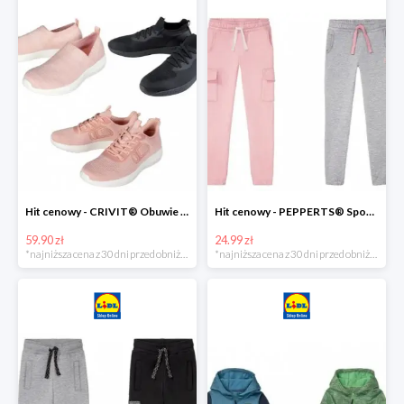
Hit cenowy - CRIVIT® Obuwie dziewczęce sportowe i na co dzień, 1 para
Hit cenowy - PEPPERTS® Spodnie dresowe dziewczęce, 1 para
59.90 zł
24.99 zł
*najniższa cena z 30 dni przed obniżką
*najniższa cena z 30 dni przed obniżką