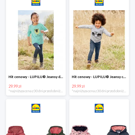
Hit cenowy - LUPILU® Jeansy dziewczęce slim fit
Hit cenowy - LUPILU® Jeansy chłopięce slim fit
29.99 zł
29.99 zł
*najniższa cena z 30 dni przed obniżką
*najniższa cena z 30 dni przed obniżką