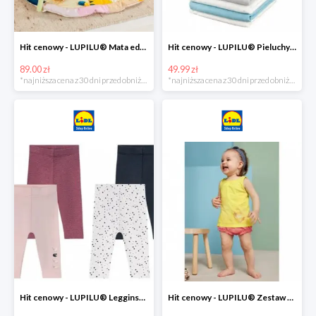
Hit cenowy - LUPILU® Mata edukacyjna dla niemowląt, 1 sztuka
Hit cenowy - LUPILU® Pieluchy tetrowe 80x80 cm, z biobawełny, 5 sztuk
89.00 zł
49.99 zł
*najniższa cena z 30 dni przed obniżką
*najniższa cena z 30 dni przed obniżką
Hit cenowy - LUPILU® Legginsy niemowlęce z biobawełną, 2 pary
Hit cenowy - LUPILU® Zestaw dziecięcy z biobawełny (body + koszulka + spodenki), 1 komplet