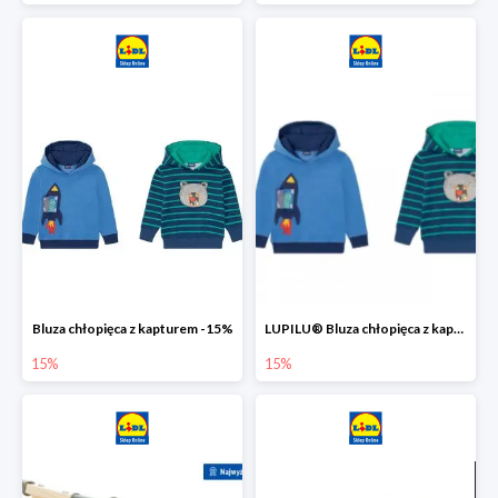
Bluza chłopięca z kapturem -15%
LUPILU® Bluza chłopięca z kapturem
15%
15%