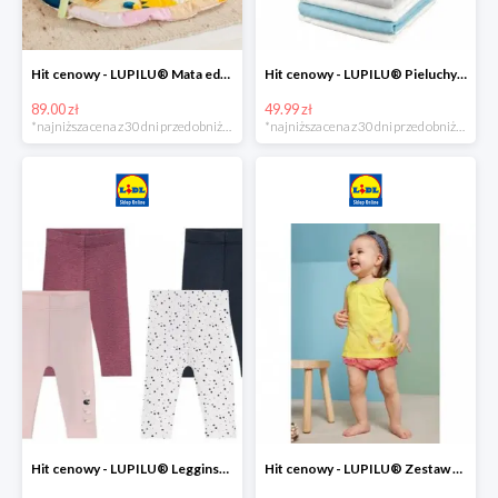
Hit cenowy - LUPILU® Mata edukacyjna dla niemowląt, 1 sztuka
Hit cenowy - LUPILU® Pieluchy tetrowe 80x80 cm, z biobawełny, 5 sztuk
89.00 zł
49.99 zł
*najniższa cena z 30 dni przed obniżką
*najniższa cena z 30 dni przed obniżką
Hit cenowy - LUPILU® Legginsy niemowlęce z biobawełną, 2 pary
Hit cenowy - LUPILU® Zestaw dziecięcy z biobawełny (body + koszulka + spodenki), 1 komplet