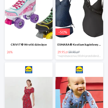
-
50
%
CRIVIT® Wrotki dziecięce
ESMARA® Kostium kąpielowy ciążowy lub tankini ciążowe -50%
26%
29.95 zł
59.90 zł*
*najniższa cena z 30 dni przed obniżką