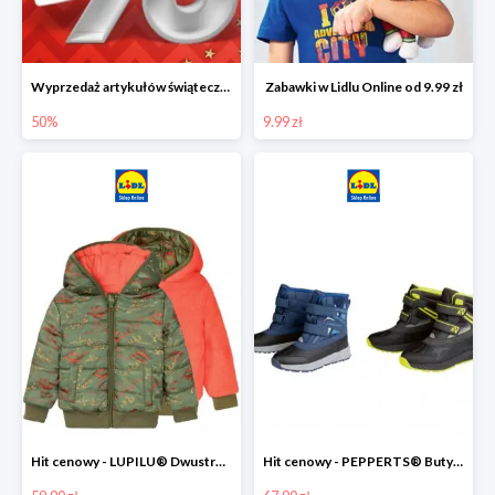
Wyprzedaż artykułów świątecznych w Lidlu Online
Zabawki w Lidlu Online od 9.99 zł
50%
9.99 zł
Hit cenowy - LUPILU® Dwustronna kurtka dziecięca z polarem
Hit cenowy - PEPPERTS® Buty zimowe chłopięce