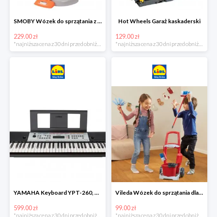
SMOBY Wózek do sprzątania z odkurzaczem
Hot Wheels Garaż kaskaderski
229.00 zł
129.00 zł
*najniższa cena z 30 dni przed obniżką
*najniższa cena z 30 dni przed obniżką
YAMAHA Keyboard YPT-260, 61 klawiszy
Vileda Wózek do sprzątania dla dzieci
599.00 zł
99.00 zł
*najniższa cena z 30 dni przed obniżką
*najniższa cena z 30 dni przed obniżką