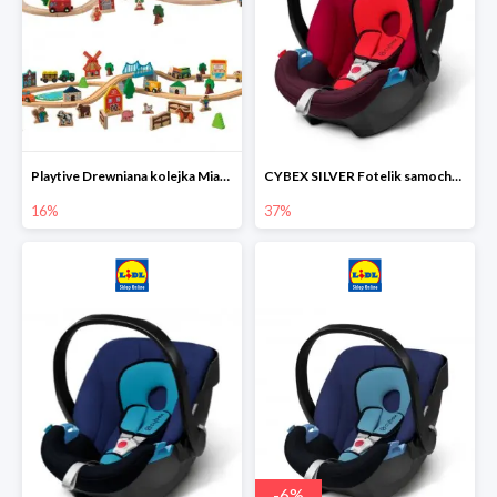
Playtive Drewniana kolejka Miasto lub Farma
CYBEX SILVER Fotelik samochodowy
16%
37%
-
6
%