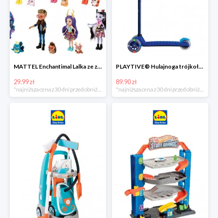
MATTEL Enchantimal Lalka ze zwierzątkiem
PLAYTIVE® Hulajnoga trójkołowa Tri Scooter z diodami LED
29.99 zł
89.90 zł
*najniższa cena z 30 dni przed obniżką
*najniższa cena z 30 dni przed obniżką