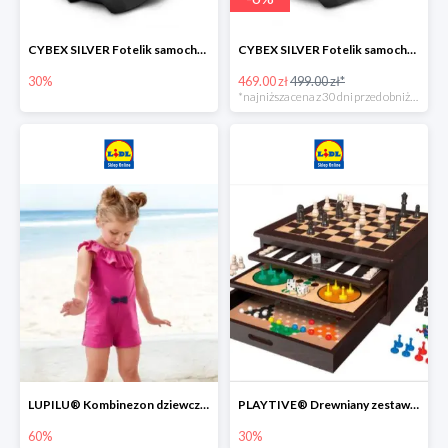
CYBEX SILVER Fotelik samochodowy -30%
CYBEX SILVER Fotelik samochodowy + dostawa gratis!
30%
469.00 zł
499.00 zł*
*najniższa cena z 30 dni przed obniżką
LUPILU® Kombinezon dziewczęcy z bawełny
PLAYTIVE® Drewniany zestaw gier 10 w 1
60%
30%