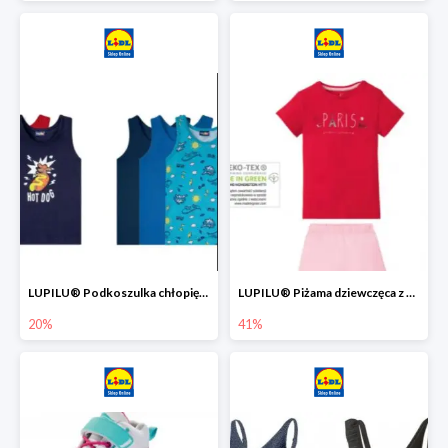
LUPILU® Podkoszulka chłopięca z bawełny -20%
LUPILU® Piżama dziewczęca z bawełny -41%
20%
41%