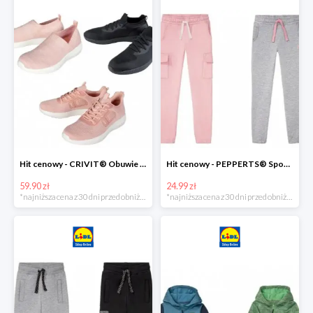
Hit cenowy - CRIVIT® Obuwie dziewczęce sportowe i na co dzień, 1 para
Hit cenowy - PEPPERTS® Spodnie dresowe dziewczęce, 1 para
59.90 zł
24.99 zł
*najniższa cena z 30 dni przed obniżką
*najniższa cena z 30 dni przed obniżką