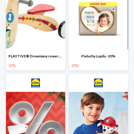
PLAYTIVE® Drewniany rowerek biegowy -33%
Pieluchy Lupilu -20%
33%
20%