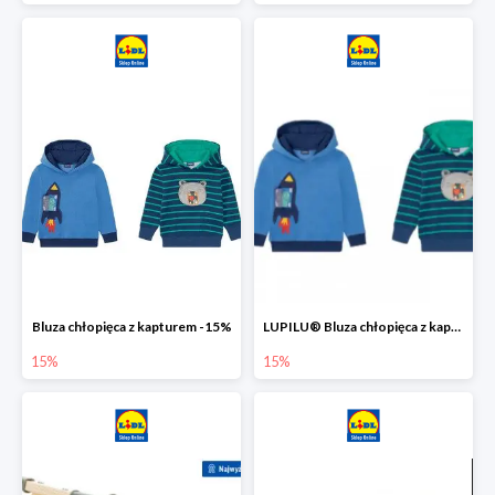
Bluza chłopięca z kapturem -15%
LUPILU® Bluza chłopięca z kapturem
15%
15%