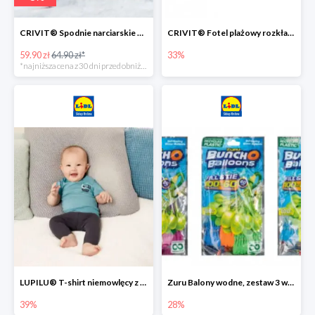
CRIVIT® Spodnie narciarskie dziewczęce
CRIVIT® Fotel plażowy rozkładany / Brodzik dziecięcy
59.90 zł
64.90 zł*
33%
*najniższa cena z 30 dni przed obniżką
LUPILU® T-shirt niemowlęcy z biobawełny -39%
Zuru Balony wodne, zestaw 3 wiązek -28%
39%
28%