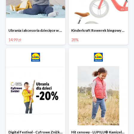
Ubrania i akcesoria dziecięce w Lidlu Online od 14,99 zł
Kinderkraft Rowerek biegowy Fly
14.99 zł
28%
Digital Festival - Cyfrowe Zniżki Ubrania dla dzieci w Lidlu -20%
Hit cenowy - LUPILU® Kamizelka pikowana dziewczęca