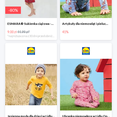
-
80
%
ESMARA® Sukienka ciążowa -79%
Artykuły dla niemowląt i pieluchy w Lidlu Online do -41%
9.00 zł
44.99 zł*
41%
*najniższa cena z 30 dni przed obniżką
Jesienna moda dla dzieci w Lidlu Online do -30%
Ubranka niemowlęce w Lidlu Online do -80%