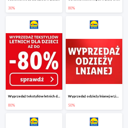
30%
80%
Wyprzedaż tekstyliów letnich dla dzieci w Lidlu Online do -80%
Wyprzedaż odzieży lnianej w Lidlu Online do -50%
80%
50%