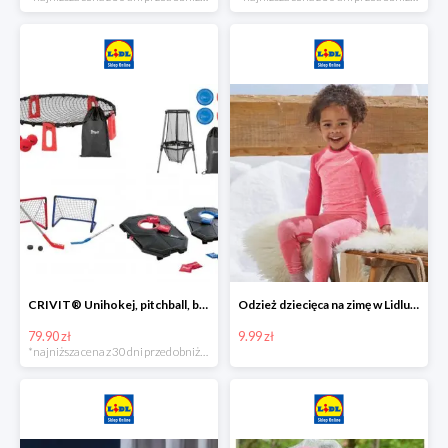
CRIVIT® Unihokej, pitchball, bean bag lub disc golf
Odzież dziecięca na zimę w Lidlu Online od 9,99 zł
79.90 zł
9.99 zł
*najniższa cena z 30 dni przed obniżką