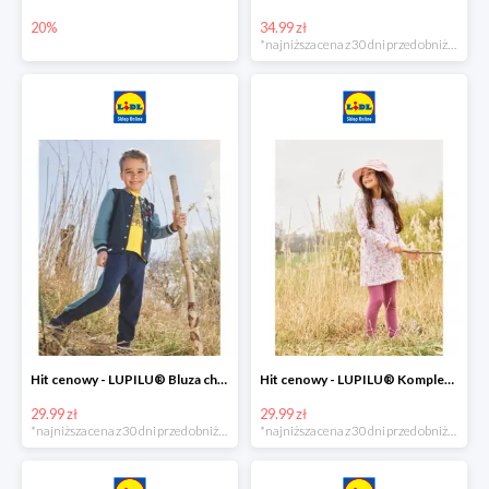
20%
34.99 zł
*najniższa cena z 30 dni przed obniżką
Hit cenowy - LUPILU® Bluza chłopięca w stylu college
Hit cenowy - LUPILU® Komplet dziewczęcy (sukienka + legginsy)
29.99 zł
29.99 zł
*najniższa cena z 30 dni przed obniżką
*najniższa cena z 30 dni przed obniżką