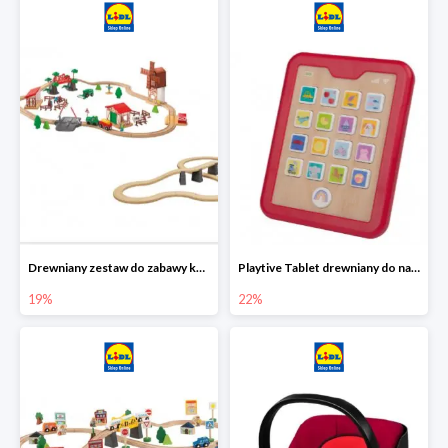
Drewniany zestaw do zabawy kolejką - farma i wiadukt
Playtive Tablet drewniany do nauki, interaktywny
19%
22%