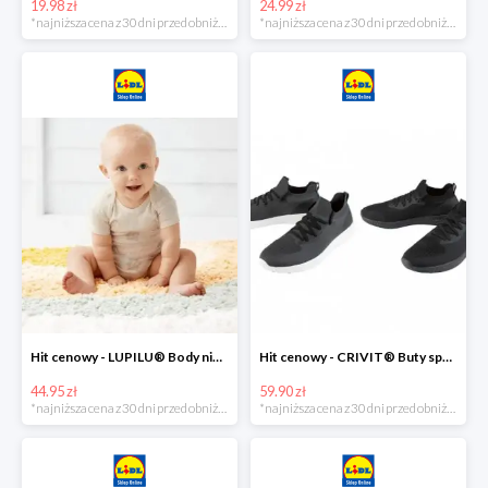
19.98 zł
24.99 zł
*najniższa cena z 30 dni przed obniżką
*najniższa cena z 30 dni przed obniżką
Hit cenowy - LUPILU® Body niemowlęce z biobawełny, z krótkim rękawem, 5 sztuk
Hit cenowy - CRIVIT® Buty sportowe chłopięce WellWalk, 1 para
44.95 zł
59.90 zł
*najniższa cena z 30 dni przed obniżką
*najniższa cena z 30 dni przed obniżką