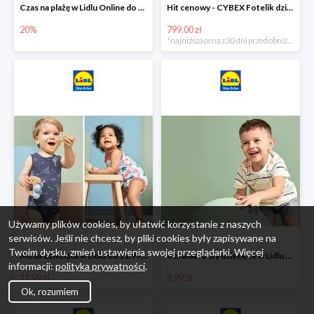
Czas na plażę w Lidlu Online do -20%
Hit cenowy - CYBEX Fotelik dziecięcy samochodowy Pallasfix grupa I-III, 9-36 kg
20%
799.00 zł
*najniższa cena z 30 dni przed obniżką
Używamy plików cookies, by ułatwić korzystanie z naszych
serwisów. Jeśli nie chcesz, by pliki cookies były zapisywane na
Twoim dysku, zmień ustawienia swojej przeglądarki. Więcej
Moda dziecięca w Lidlu od 11.99 zł
Ubrania i buty dziecięce w Lidlu Online od 9,99 zł
informacji:
polityka prywatności
.
11.99 zł
9.99 zł
Ok, rozumiem