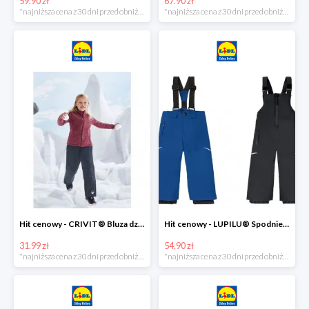
59.90 zł
67.90 zł
*najniższa cena z 30 dni przed obniżką
*najniższa cena z 30 dni przed obniżką
Hit cenowy - CRIVIT® Bluza dziewczęca z polaru
Hit cenowy - LUPILU® Spodnie narciarskie chłopięce
31.99 zł
54.90 zł
*najniższa cena z 30 dni przed obniżką
*najniższa cena z 30 dni przed obniżką