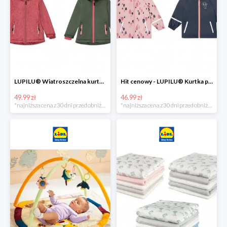
LUPILU® Wiatroszczelna kurtka dziecięca softshell, 1 sztuka
Hit cenowy - LUPILU® Kurtka przeciwdeszczowa dziewczęca, 1 sztuka
49.99 zł
46.99 zł
*najniższa cena z 30 dni przed obniżką
*najniższa cena z 30 dni przed obniżką