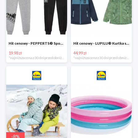
Hit cenowy - PEPPERTS® Spodnie dresowe chłopięce, 1 para
Hit cenowy - LUPILU® Kurtka softshell chłopięca, 1 sztuka
19.98 zł
44.99 zł
*najniższa cena z 30 dni przed obniżką
*najniższa cena z 30 dni przed obniżką
-
8
%