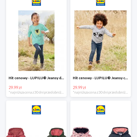
Hit cenowy - LUPILU® Jeansy dziewczęce slim fit
Hit cenowy - LUPILU® Jeansy chłopięce slim fit
29.99 zł
29.99 zł
*najniższa cena z 30 dni przed obniżką
*najniższa cena z 30 dni przed obniżką