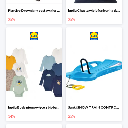
Playtive Drewniany zestaw gier 10 w 1
lupilu Chusta wielofunkcyjna dziecięca
25%
25%
lupilu Body niemowlęce z biobawełny
Sanki SNOW TRAIN CONTROL -25%
14%
25%