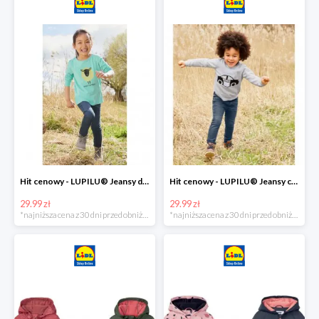
Hit cenowy - LUPILU® Jeansy dziewczęce slim fit
Hit cenowy - LUPILU® Jeansy chłopięce slim fit
29.99 zł
29.99 zł
*najniższa cena z 30 dni przed obniżką
*najniższa cena z 30 dni przed obniżką