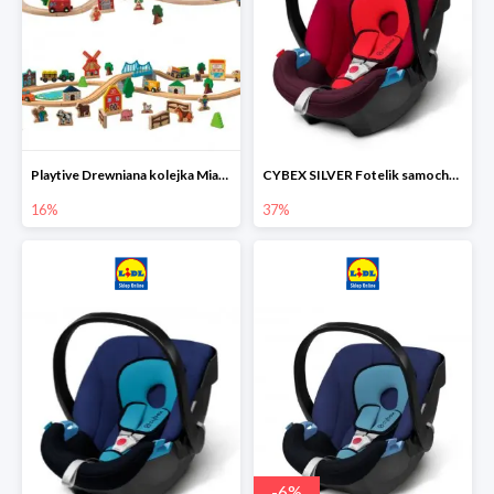
Playtive Drewniana kolejka Miasto lub Farma
CYBEX SILVER Fotelik samochodowy
16%
37%
-
6
%