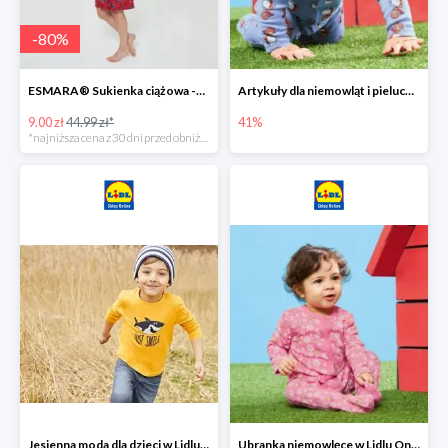
-
80
%
ESMARA® Sukienka ciążowa -79%
Artykuły dla niemowląt i pieluchy w Lidlu Online do -41%
9.00 zł
44.99 zł*
41%
*najniższa cena z 30 dni przed obniżką
Jesienna moda dla dzieci w Lidlu Online do -30%
Ubranka niemowlęce w Lidlu Online do -80%