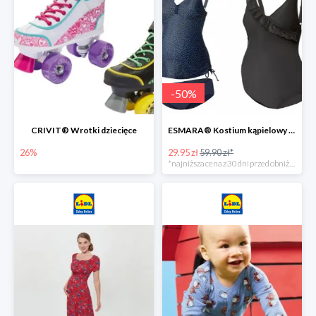
-
50
%
CRIVIT® Wrotki dziecięce
ESMARA® Kostium kąpielowy ciążowy lub tankini ciążowe -50%
26%
29.95 zł
59.90 zł*
*najniższa cena z 30 dni przed obniżką