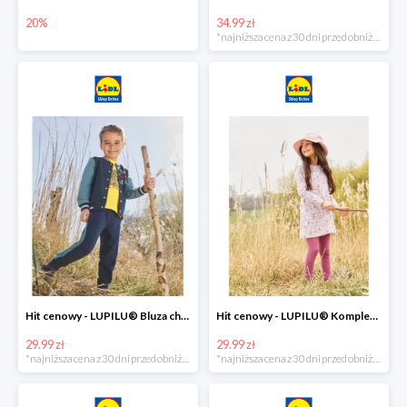
20%
34.99 zł
*najniższa cena z 30 dni przed obniżką
Hit cenowy - LUPILU® Bluza chłopięca w stylu college
Hit cenowy - LUPILU® Komplet dziewczęcy (sukienka + legginsy)
29.99 zł
29.99 zł
*najniższa cena z 30 dni przed obniżką
*najniższa cena z 30 dni przed obniżką