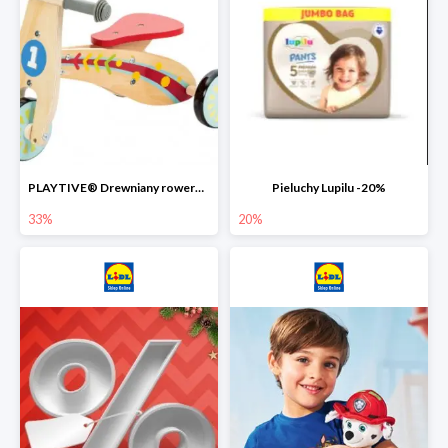
PLAYTIVE® Drewniany rowerek biegowy -33%
Pieluchy Lupilu -20%
33%
20%