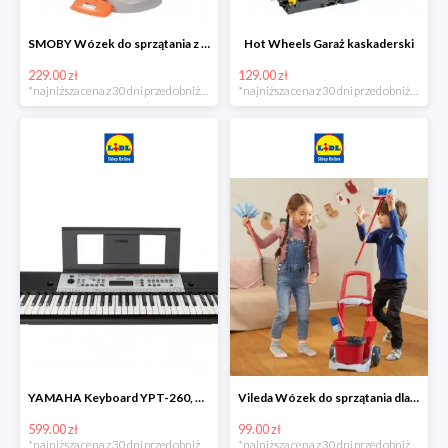
SMOBY Wózek do sprzątania z odkurzaczem
Hot Wheels Garaż kaskaderski
229.00 zł
129.00 zł
*najniższa cena z 30 dni przed obniżką
*najniższa cena z 30 dni przed obniżką
YAMAHA Keyboard YPT-260, 61 klawiszy
Vileda Wózek do sprzątania dla dzieci
599.00 zł
99.00 zł
*najniższa cena z 30 dni przed obniżką
*najniższa cena z 30 dni przed obniżką