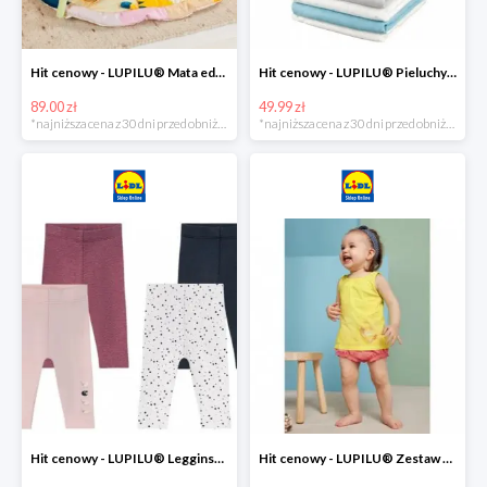
Hit cenowy - LUPILU® Mata edukacyjna dla niemowląt, 1 sztuka
Hit cenowy - LUPILU® Pieluchy tetrowe 80x80 cm, z biobawełny, 5 sztuk
89.00 zł
49.99 zł
*najniższa cena z 30 dni przed obniżką
*najniższa cena z 30 dni przed obniżką
Hit cenowy - LUPILU® Legginsy niemowlęce z biobawełną, 2 pary
Hit cenowy - LUPILU® Zestaw dziecięcy z biobawełny (body + koszulka + spodenki), 1 komplet