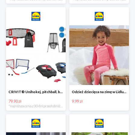
CRIVIT® Unihokej, pitchball, bean bag lub disc golf
Odzież dziecięca na zimę w Lidlu Online od 9,99 zł
79.90 zł
9.99 zł
*najniższa cena z 30 dni przed obniżką