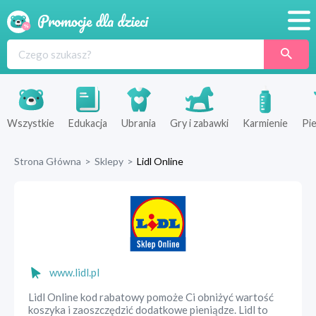
Promocje
Produkty
Sklepy
Wszystkie
Edukacja
Ubrania
Gry i zabawki
Karmienie
Pie
Blog
Strona Główna
>
Sklepy
>
Lidl Online
Wyprawka
www.lidl.pl
Lidl Online kod rabatowy pomoże Ci obniżyć wartość
koszyka i zaoszczędzić dodatkowe pieniądze. Lidl to