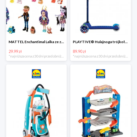
MATTEL Enchantimal Lalka ze zwierzątkiem
PLAYTIVE® Hulajnoga trójkołowa Tri Scooter z diodami LED
29.99 zł
89.90 zł
*najniższa cena z 30 dni przed obniżką
*najniższa cena z 30 dni przed obniżką