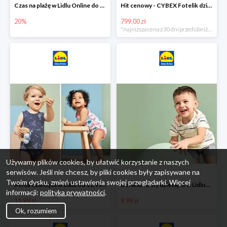
Czas na plażę w Lidlu Online do -20%
Hit cenowy - CYBEX Fotelik dziecięcy samochodowy Pallasfix grupa I-III, 9-36 kg
20%
799.00 zł
*najniższa cena z 30 dni przed obniżką
Używamy plików cookies, by ułatwić korzystanie z naszych
serwisów. Jeśli nie chcesz, by pliki cookies były zapisywane na
Twoim dysku, zmień ustawienia swojej przeglądarki. Więcej
Moda dziecięca w Lidlu od 11.99 zł
Ubrania i buty dziecięce w Lidlu Online od 9,99 zł
informacji:
polityka prywatności
.
11.99 zł
9.99 zł
Ok, rozumiem