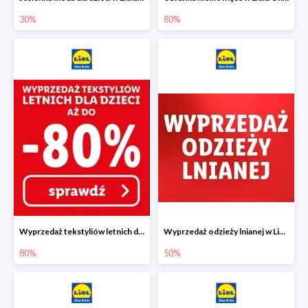
30%
80%
Wyprzedaż tekstyliów letnich dla dzieci w Lidlu Online do -80%
Wyprzedaż odzieży lnianej w Lidlu Online do -50%
80%
50%