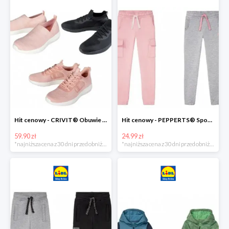
Hit cenowy - CRIVIT® Obuwie dziewczęce sportowe i na co dzień, 1 para
Hit cenowy - PEPPERTS® Spodnie dresowe dziewczęce, 1 para
59.90 zł
24.99 zł
*najniższa cena z 30 dni przed obniżką
*najniższa cena z 30 dni przed obniżką