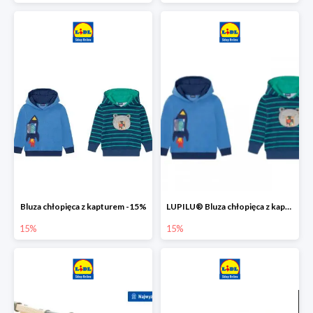
Bluza chłopięca z kapturem -15%
LUPILU® Bluza chłopięca z kapturem
15%
15%