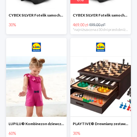
CYBEX SILVER Fotelik samochodowy -30%
CYBEX SILVER Fotelik samochodowy + dostawa gratis!
30%
469.00 zł
499.00 zł*
*najniższa cena z 30 dni przed obniżką
LUPILU® Kombinezon dziewczęcy z bawełny
PLAYTIVE® Drewniany zestaw gier 10 w 1
60%
30%