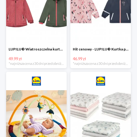
LUPILU® Wiatroszczelna kurtka dziecięca softshell, 1 sztuka
Hit cenowy - LUPILU® Kurtka przeciwdeszczowa dziewczęca, 1 sztuka
49.99 zł
46.99 zł
*najniższa cena z 30 dni przed obniżką
*najniższa cena z 30 dni przed obniżką