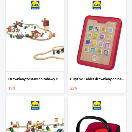
Drewniany zestaw do zabawy kolejką - farma i wiadukt
Playtive Tablet drewniany do nauki, interaktywny
19%
22%