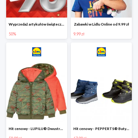
Wyprzedaż artykułów świątecznych w Lidlu Online
Zabawki w Lidlu Online od 9.99 zł
50%
9.99 zł
Hit cenowy - LUPILU® Dwustronna kurtka dziecięca z polarem
Hit cenowy - PEPPERTS® Buty zimowe chłopięce