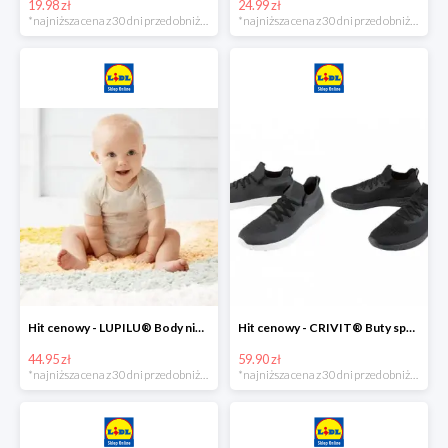
19.98 zł
24.99 zł
*najniższa cena z 30 dni przed obniżką
*najniższa cena z 30 dni przed obniżką
Hit cenowy - LUPILU® Body niemowlęce z biobawełny, z krótkim rękawem, 5 sztuk
Hit cenowy - CRIVIT® Buty sportowe chłopięce WellWalk, 1 para
44.95 zł
59.90 zł
*najniższa cena z 30 dni przed obniżką
*najniższa cena z 30 dni przed obniżką