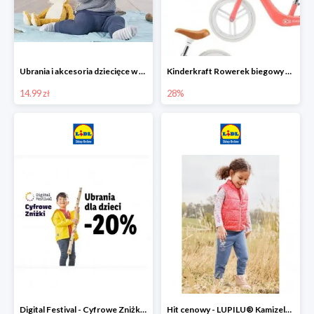
Ubrania i akcesoria dziecięce w Lidlu Online od 14,99 zł
Kinderkraft Rowerek biegowy Fly
14.99 zł
28%
Digital Festival - Cyfrowe Zniżki Ubrania dla dzieci w Lidlu -20%
Hit cenowy - LUPILU® Kamizelka pikowana dziewczęca