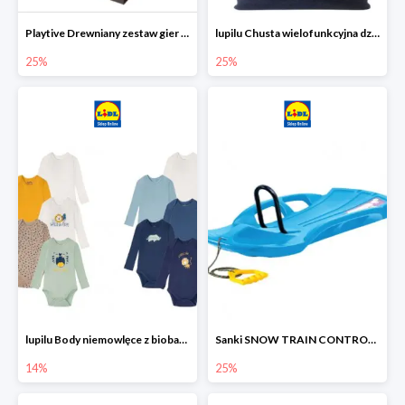
Playtive Drewniany zestaw gier 10 w 1
lupilu Chusta wielofunkcyjna dziecięca
25%
25%
lupilu Body niemowlęce z biobawełny
Sanki SNOW TRAIN CONTROL -25%
14%
25%