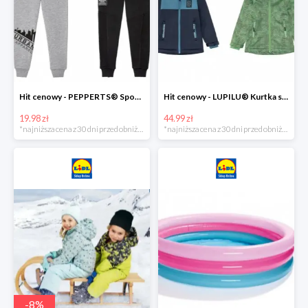
Hit cenowy - PEPPERTS® Spodnie dresowe chłopięce, 1 para
Hit cenowy - LUPILU® Kurtka softshell chłopięca, 1 sztuka
19.98 zł
44.99 zł
*najniższa cena z 30 dni przed obniżką
*najniższa cena z 30 dni przed obniżką
-
8
%