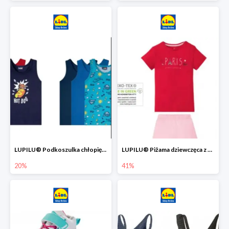
LUPILU® Podkoszulka chłopięca z bawełny -20%
LUPILU® Piżama dziewczęca z bawełny -41%
20%
41%