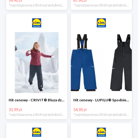
59.90 zł
67.90 zł
*najniższa cena z 30 dni przed obniżką
*najniższa cena z 30 dni przed obniżką
Hit cenowy - CRIVIT® Bluza dziewczęca z polaru
Hit cenowy - LUPILU® Spodnie narciarskie chłopięce
31.99 zł
54.90 zł
*najniższa cena z 30 dni przed obniżką
*najniższa cena z 30 dni przed obniżką