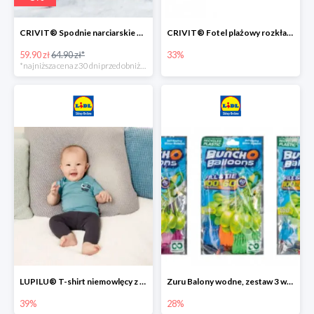
CRIVIT® Spodnie narciarskie dziewczęce
CRIVIT® Fotel plażowy rozkładany / Brodzik dziecięcy
59.90 zł
64.90 zł*
33%
*najniższa cena z 30 dni przed obniżką
LUPILU® T-shirt niemowlęcy z biobawełny -39%
Zuru Balony wodne, zestaw 3 wiązek -28%
39%
28%