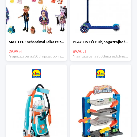
MATTEL Enchantimal Lalka ze zwierzątkiem
PLAYTIVE® Hulajnoga trójkołowa Tri Scooter z diodami LED
29.99 zł
89.90 zł
*najniższa cena z 30 dni przed obniżką
*najniższa cena z 30 dni przed obniżką