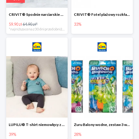
CRIVIT® Spodnie narciarskie dziewczęce
CRIVIT® Fotel plażowy rozkładany / Brodzik dziecięcy
59.90 zł
64.90 zł*
33%
*najniższa cena z 30 dni przed obniżką
LUPILU® T-shirt niemowlęcy z biobawełny -39%
Zuru Balony wodne, zestaw 3 wiązek -28%
39%
28%