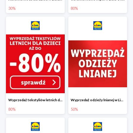
30%
80%
Wyprzedaż tekstyliów letnich dla dzieci w Lidlu Online do -80%
Wyprzedaż odzieży lnianej w Lidlu Online do -50%
80%
50%