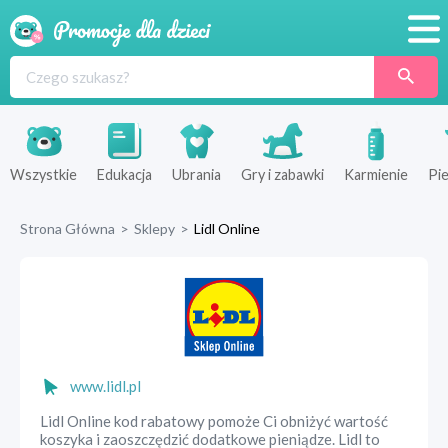
Promocje
Produkty
Sklepy
Wszystkie
Edukacja
Ubrania
Gry i zabawki
Karmienie
Pie
Blog
Strona Główna
>
Sklepy
>
Lidl Online
Wyprawka
www.lidl.pl
Lidl Online kod rabatowy pomoże Ci obniżyć wartość
koszyka i zaoszczędzić dodatkowe pieniądze. Lidl to