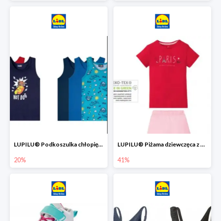
LUPILU® Podkoszulka chłopięca z bawełny -20%
LUPILU® Piżama dziewczęca z bawełny -41%
20%
41%