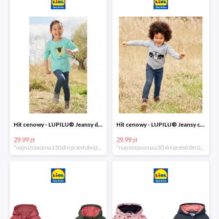
Hit cenowy - LUPILU® Jeansy dziewczęce slim fit
Hit cenowy - LUPILU® Jeansy chłopięce slim fit
29.99 zł
29.99 zł
*najniższa cena z 30 dni przed obniżką
*najniższa cena z 30 dni przed obniżką