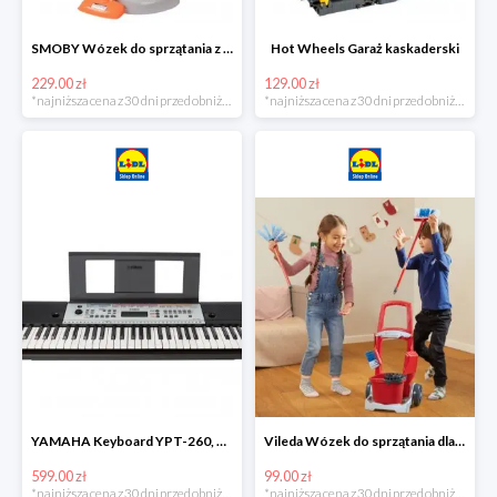
SMOBY Wózek do sprzątania z odkurzaczem
Hot Wheels Garaż kaskaderski
229.00 zł
129.00 zł
*najniższa cena z 30 dni przed obniżką
*najniższa cena z 30 dni przed obniżką
YAMAHA Keyboard YPT-260, 61 klawiszy
Vileda Wózek do sprzątania dla dzieci
599.00 zł
99.00 zł
*najniższa cena z 30 dni przed obniżką
*najniższa cena z 30 dni przed obniżką