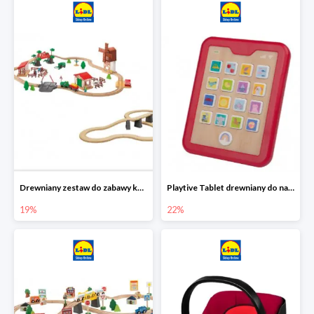
Drewniany zestaw do zabawy kolejką - farma i wiadukt
Playtive Tablet drewniany do nauki, interaktywny
19%
22%