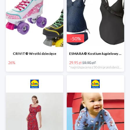
-
50
%
CRIVIT® Wrotki dziecięce
ESMARA® Kostium kąpielowy ciążowy lub tankini ciążowe -50%
26%
29.95 zł
59.90 zł*
*najniższa cena z 30 dni przed obniżką