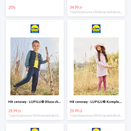
20%
34.99 zł
*najniższa cena z 30 dni przed obniżką
Hit cenowy - LUPILU® Bluza chłopięca w stylu college
Hit cenowy - LUPILU® Komplet dziewczęcy (sukienka + legginsy)
29.99 zł
29.99 zł
*najniższa cena z 30 dni przed obniżką
*najniższa cena z 30 dni przed obniżką