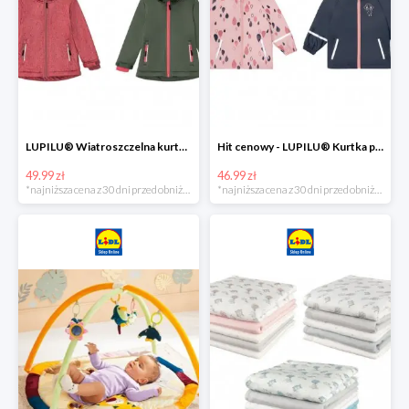
LUPILU® Wiatroszczelna kurtka dziecięca softshell, 1 sztuka
Hit cenowy - LUPILU® Kurtka przeciwdeszczowa dziewczęca, 1 sztuka
49.99 zł
46.99 zł
*najniższa cena z 30 dni przed obniżką
*najniższa cena z 30 dni przed obniżką