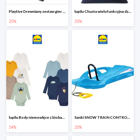
Playtive Drewniany zestaw gier 10 w 1
lupilu Chusta wielofunkcyjna dziecięca
25%
25%
lupilu Body niemowlęce z biobawełny
Sanki SNOW TRAIN CONTROL -25%
14%
25%