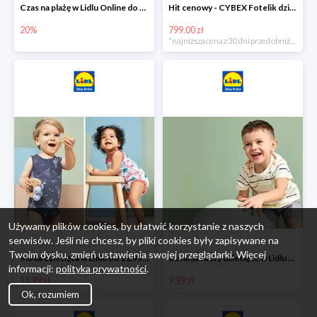
Czas na plażę w Lidlu Online do -20%
Hit cenowy - CYBEX Fotelik dziecięcy samochodowy Pallasfix grupa I-III, 9-36 kg
20%
799.00 zł
*najniższa cena z 30 dni przed obniżką
Używamy plików cookies, by ułatwić korzystanie z naszych
serwisów. Jeśli nie chcesz, by pliki cookies były zapisywane na
Twoim dysku, zmień ustawienia swojej przeglądarki. Więcej
Moda dziecięca w Lidlu od 11.99 zł
Ubrania i buty dziecięce w Lidlu Online od 9,99 zł
informacji:
polityka prywatności
.
11.99 zł
9.99 zł
Ok, rozumiem