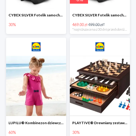
CYBEX SILVER Fotelik samochodowy -30%
CYBEX SILVER Fotelik samochodowy + dostawa gratis!
30%
469.00 zł
499.00 zł*
*najniższa cena z 30 dni przed obniżką
LUPILU® Kombinezon dziewczęcy z bawełny
PLAYTIVE® Drewniany zestaw gier 10 w 1
60%
30%