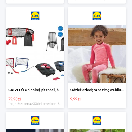
CRIVIT® Unihokej, pitchball, bean bag lub disc golf
Odzież dziecięca na zimę w Lidlu Online od 9,99 zł
79.90 zł
9.99 zł
*najniższa cena z 30 dni przed obniżką