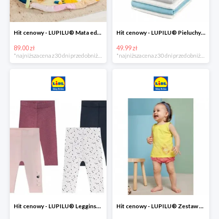
Hit cenowy - LUPILU® Mata edukacyjna dla niemowląt, 1 sztuka
Hit cenowy - LUPILU® Pieluchy tetrowe 80x80 cm, z biobawełny, 5 sztuk
89.00 zł
49.99 zł
*najniższa cena z 30 dni przed obniżką
*najniższa cena z 30 dni przed obniżką
Hit cenowy - LUPILU® Legginsy niemowlęce z biobawełną, 2 pary
Hit cenowy - LUPILU® Zestaw dziecięcy z biobawełny (body + koszulka + spodenki), 1 komplet