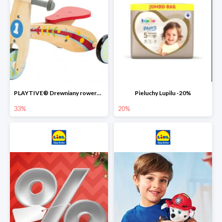
PLAYTIVE® Drewniany rowerek biegowy -33%
Pieluchy Lupilu -20%
33%
20%