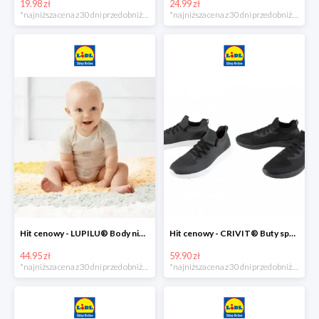
19.98 zł
24.99 zł
*najniższa cena z 30 dni przed obniżką
*najniższa cena z 30 dni przed obniżką
Hit cenowy - LUPILU® Body niemowlęce z biobawełny, z krótkim rękawem, 5 sztuk
Hit cenowy - CRIVIT® Buty sportowe chłopięce WellWalk, 1 para
44.95 zł
59.90 zł
*najniższa cena z 30 dni przed obniżką
*najniższa cena z 30 dni przed obniżką