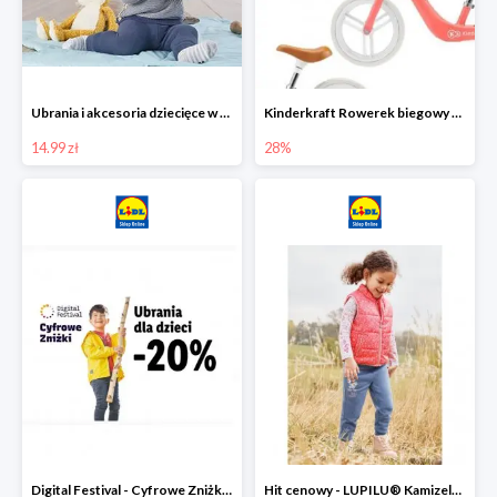
Ubrania i akcesoria dziecięce w Lidlu Online od 14,99 zł
Kinderkraft Rowerek biegowy Fly
14.99 zł
28%
Digital Festival - Cyfrowe Zniżki Ubrania dla dzieci w Lidlu -20%
Hit cenowy - LUPILU® Kamizelka pikowana dziewczęca