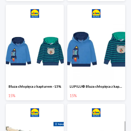
Bluza chłopięca z kapturem -15%
LUPILU® Bluza chłopięca z kapturem
15%
15%