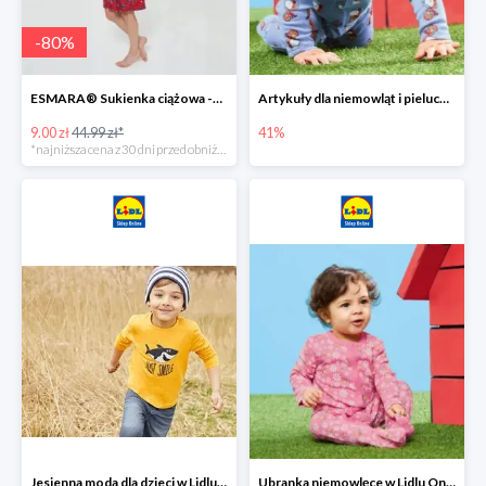
-
80
%
ESMARA® Sukienka ciążowa -79%
Artykuły dla niemowląt i pieluchy w Lidlu Online do -41%
9.00 zł
44.99 zł*
41%
*najniższa cena z 30 dni przed obniżką
Jesienna moda dla dzieci w Lidlu Online do -30%
Ubranka niemowlęce w Lidlu Online do -80%