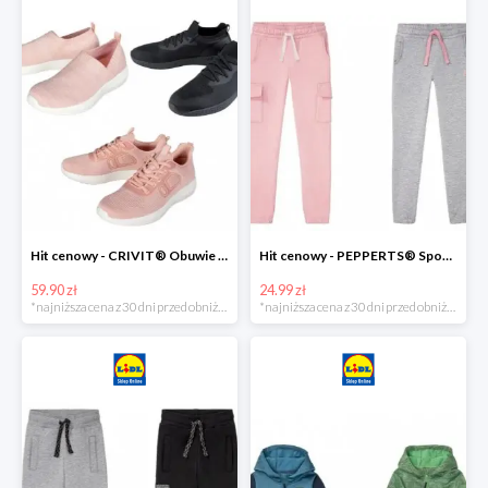
Hit cenowy - CRIVIT® Obuwie dziewczęce sportowe i na co dzień, 1 para
Hit cenowy - PEPPERTS® Spodnie dresowe dziewczęce, 1 para
59.90 zł
24.99 zł
*najniższa cena z 30 dni przed obniżką
*najniższa cena z 30 dni przed obniżką