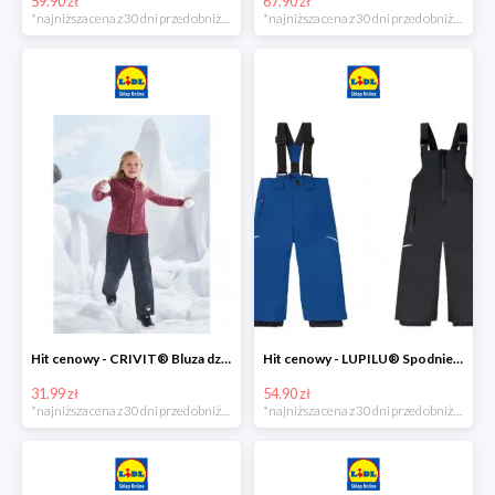
59.90 zł
67.90 zł
*najniższa cena z 30 dni przed obniżką
*najniższa cena z 30 dni przed obniżką
Hit cenowy - CRIVIT® Bluza dziewczęca z polaru
Hit cenowy - LUPILU® Spodnie narciarskie chłopięce
31.99 zł
54.90 zł
*najniższa cena z 30 dni przed obniżką
*najniższa cena z 30 dni przed obniżką