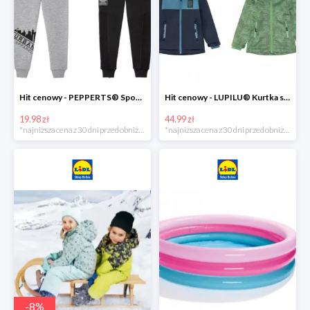
Hit cenowy - PEPPERTS® Spodnie dresowe chłopięce, 1 para
Hit cenowy - LUPILU® Kurtka softshell chłopięca, 1 sztuka
19.98 zł
44.99 zł
*najniższa cena z 30 dni przed obniżką
*najniższa cena z 30 dni przed obniżką
-
8
%