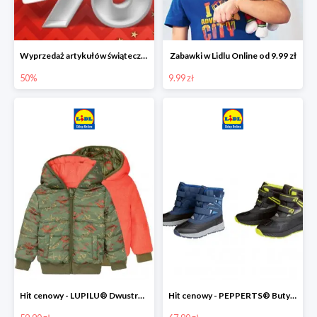
Wyprzedaż artykułów świątecznych w Lidlu Online
Zabawki w Lidlu Online od 9.99 zł
50%
9.99 zł
Hit cenowy - LUPILU® Dwustronna kurtka dziecięca z polarem
Hit cenowy - PEPPERTS® Buty zimowe chłopięce