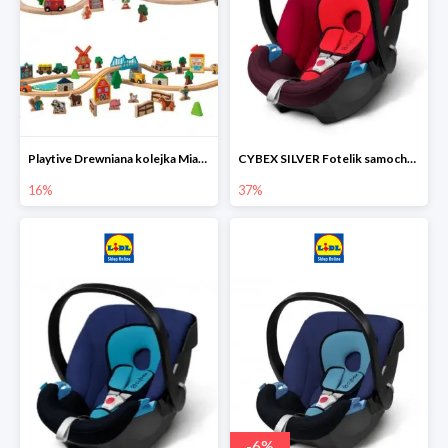
Playtive Drewniana kolejka Miasto lub Farma
CYBEX SILVER Fotelik samochodowy
16%
37%
-
6
%