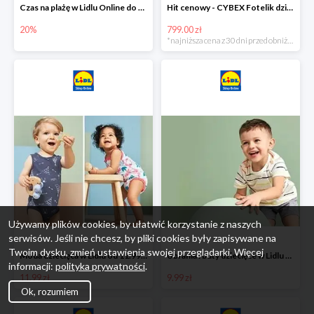
Czas na plażę w Lidlu Online do -20%
Hit cenowy - CYBEX Fotelik dziecięcy samochodowy Pallasfix grupa I-III, 9-36 kg
20%
799.00 zł
*najniższa cena z 30 dni przed obniżką
Używamy plików cookies, by ułatwić korzystanie z naszych
serwisów. Jeśli nie chcesz, by pliki cookies były zapisywane na
Twoim dysku, zmień ustawienia swojej przeglądarki. Więcej
Moda dziecięca w Lidlu od 11.99 zł
Ubrania i buty dziecięce w Lidlu Online od 9,99 zł
informacji:
polityka prywatności
.
11.99 zł
9.99 zł
Ok, rozumiem