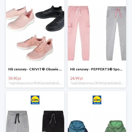
Hit cenowy - CRIVIT® Obuwie dziewczęce sportowe i na co dzień, 1 para
Hit cenowy - PEPPERTS® Spodnie dresowe dziewczęce, 1 para
59.90 zł
24.99 zł
*najniższa cena z 30 dni przed obniżką
*najniższa cena z 30 dni przed obniżką