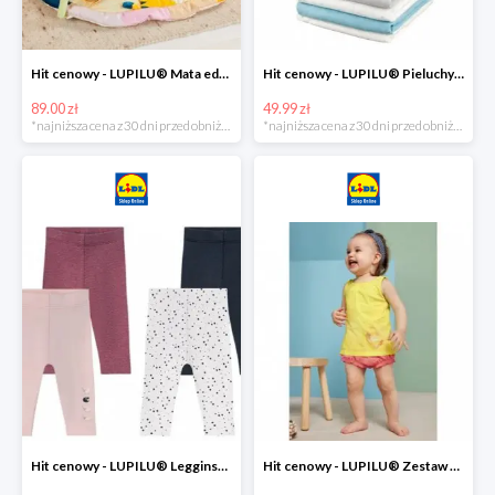
Hit cenowy - LUPILU® Mata edukacyjna dla niemowląt, 1 sztuka
Hit cenowy - LUPILU® Pieluchy tetrowe 80x80 cm, z biobawełny, 5 sztuk
89.00 zł
49.99 zł
*najniższa cena z 30 dni przed obniżką
*najniższa cena z 30 dni przed obniżką
Hit cenowy - LUPILU® Legginsy niemowlęce z biobawełną, 2 pary
Hit cenowy - LUPILU® Zestaw dziecięcy z biobawełny (body + koszulka + spodenki), 1 komplet