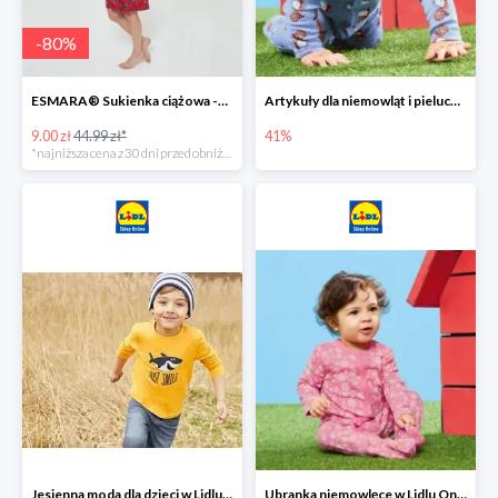
-
80
%
ESMARA® Sukienka ciążowa -79%
Artykuły dla niemowląt i pieluchy w Lidlu Online do -41%
9.00 zł
44.99 zł*
41%
*najniższa cena z 30 dni przed obniżką
Jesienna moda dla dzieci w Lidlu Online do -30%
Ubranka niemowlęce w Lidlu Online do -80%