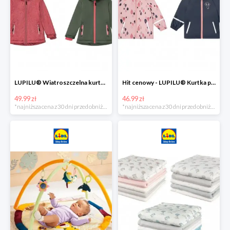
LUPILU® Wiatroszczelna kurtka dziecięca softshell, 1 sztuka
Hit cenowy - LUPILU® Kurtka przeciwdeszczowa dziewczęca, 1 sztuka
49.99 zł
46.99 zł
*najniższa cena z 30 dni przed obniżką
*najniższa cena z 30 dni przed obniżką