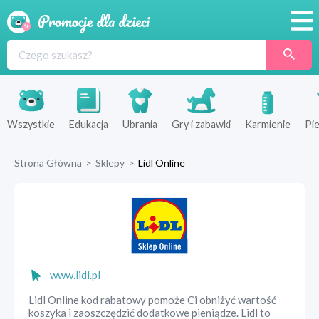
Promocje
Produkty
Sklepy
Wszystkie
Edukacja
Ubrania
Gry i zabawki
Karmienie
Pie
Blog
Strona Główna
>
Sklepy
>
Lidl Online
Wyprawka
www.lidl.pl
Lidl Online kod rabatowy pomoże Ci obniżyć wartość
koszyka i zaoszczędzić dodatkowe pieniądze. Lidl to