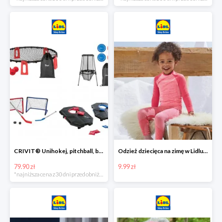
CRIVIT® Unihokej, pitchball, bean bag lub disc golf
Odzież dziecięca na zimę w Lidlu Online od 9,99 zł
79.90 zł
9.99 zł
*najniższa cena z 30 dni przed obniżką