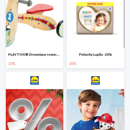
PLAYTIVE® Drewniany rowerek biegowy -33%
Pieluchy Lupilu -20%
33%
20%