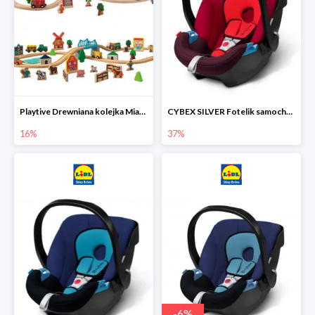
Playtive Drewniana kolejka Miasto lub Farma
CYBEX SILVER Fotelik samochodowy
16%
37%
-
6
%