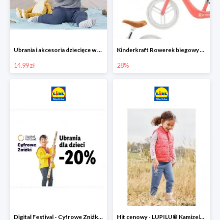
Ubrania i akcesoria dziecięce w Lidlu Online od 14,99 zł
Kinderkraft Rowerek biegowy Fly
14.99 zł
28%
Digital Festival - Cyfrowe Zniżki Ubrania dla dzieci w Lidlu -20%
Hit cenowy - LUPILU® Kamizelka pikowana dziewczęca