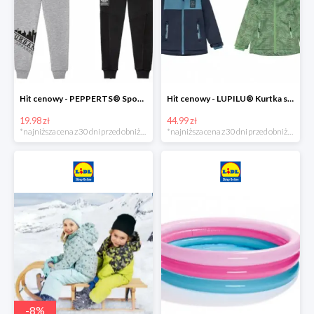
Hit cenowy - PEPPERTS® Spodnie dresowe chłopięce, 1 para
Hit cenowy - LUPILU® Kurtka softshell chłopięca, 1 sztuka
19.98 zł
44.99 zł
*najniższa cena z 30 dni przed obniżką
*najniższa cena z 30 dni przed obniżką
-
8
%