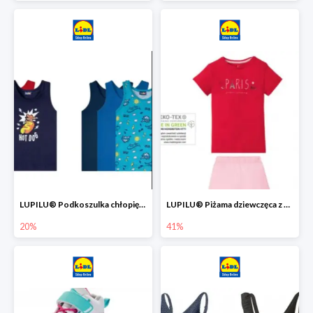
LUPILU® Podkoszulka chłopięca z bawełny -20%
LUPILU® Piżama dziewczęca z bawełny -41%
20%
41%