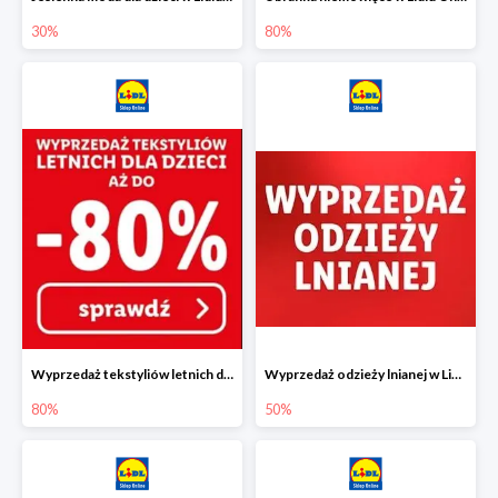
30%
80%
Wyprzedaż tekstyliów letnich dla dzieci w Lidlu Online do -80%
Wyprzedaż odzieży lnianej w Lidlu Online do -50%
80%
50%