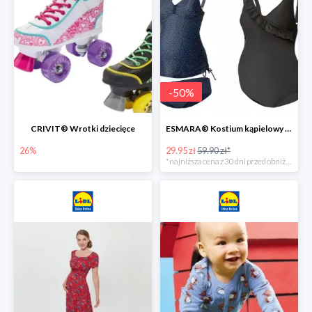
-
50
%
CRIVIT® Wrotki dziecięce
ESMARA® Kostium kąpielowy ciążowy lub tankini ciążowe -50%
26%
29.95 zł
59.90 zł*
*najniższa cena z 30 dni przed obniżką