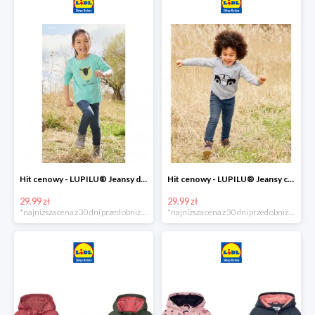
Hit cenowy - LUPILU® Jeansy dziewczęce slim fit
Hit cenowy - LUPILU® Jeansy chłopięce slim fit
29.99 zł
29.99 zł
*najniższa cena z 30 dni przed obniżką
*najniższa cena z 30 dni przed obniżką