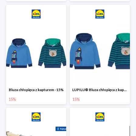
Bluza chłopięca z kapturem -15%
LUPILU® Bluza chłopięca z kapturem
15%
15%