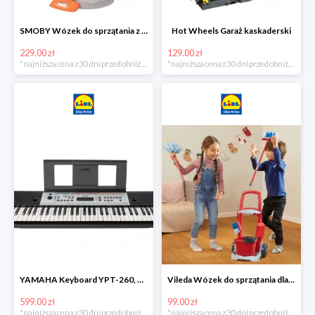
SMOBY Wózek do sprzątania z odkurzaczem
Hot Wheels Garaż kaskaderski
229.00 zł
129.00 zł
*najniższa cena z 30 dni przed obniżką
*najniższa cena z 30 dni przed obniżką
YAMAHA Keyboard YPT-260, 61 klawiszy
Vileda Wózek do sprzątania dla dzieci
599.00 zł
99.00 zł
*najniższa cena z 30 dni przed obniżką
*najniższa cena z 30 dni przed obniżką