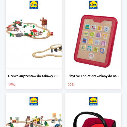
Drewniany zestaw do zabawy kolejką - farma i wiadukt
Playtive Tablet drewniany do nauki, interaktywny
19%
22%