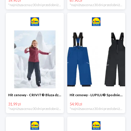
59.90 zł
67.90 zł
*najniższa cena z 30 dni przed obniżką
*najniższa cena z 30 dni przed obniżką
Hit cenowy - CRIVIT® Bluza dziewczęca z polaru
Hit cenowy - LUPILU® Spodnie narciarskie chłopięce
31.99 zł
54.90 zł
*najniższa cena z 30 dni przed obniżką
*najniższa cena z 30 dni przed obniżką