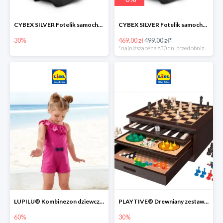
CYBEX SILVER Fotelik samochodowy -30%
CYBEX SILVER Fotelik samochodowy + dostawa gratis!
30%
469.00 zł
499.00 zł*
*najniższa cena z 30 dni przed obniżką
LUPILU® Kombinezon dziewczęcy z bawełny
PLAYTIVE® Drewniany zestaw gier 10 w 1
60%
30%