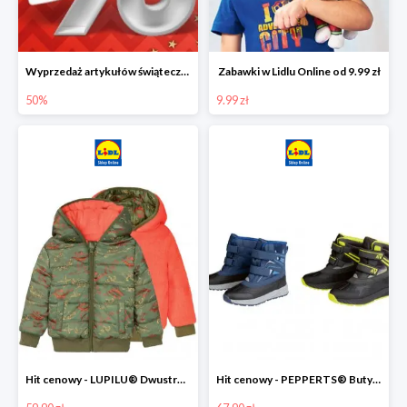
Wyprzedaż artykułów świątecznych w Lidlu Online
Zabawki w Lidlu Online od 9.99 zł
50%
9.99 zł
Hit cenowy - LUPILU® Dwustronna kurtka dziecięca z polarem
Hit cenowy - PEPPERTS® Buty zimowe chłopięce