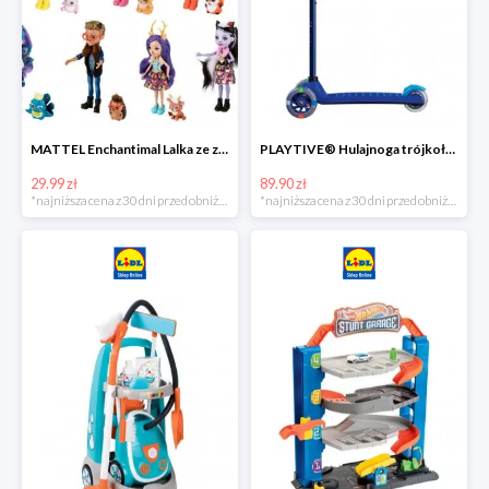
MATTEL Enchantimal Lalka ze zwierzątkiem
PLAYTIVE® Hulajnoga trójkołowa Tri Scooter z diodami LED
29.99 zł
89.90 zł
*najniższa cena z 30 dni przed obniżką
*najniższa cena z 30 dni przed obniżką