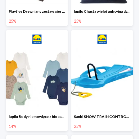
Playtive Drewniany zestaw gier 10 w 1
lupilu Chusta wielofunkcyjna dziecięca
25%
25%
lupilu Body niemowlęce z biobawełny
Sanki SNOW TRAIN CONTROL -25%
14%
25%