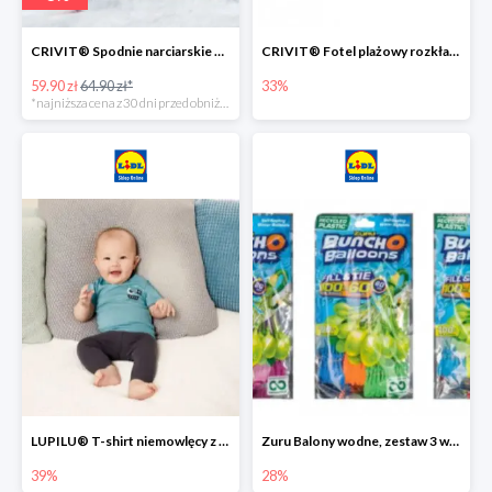
CRIVIT® Spodnie narciarskie dziewczęce
CRIVIT® Fotel plażowy rozkładany / Brodzik dziecięcy
59.90 zł
64.90 zł*
33%
*najniższa cena z 30 dni przed obniżką
LUPILU® T-shirt niemowlęcy z biobawełny -39%
Zuru Balony wodne, zestaw 3 wiązek -28%
39%
28%