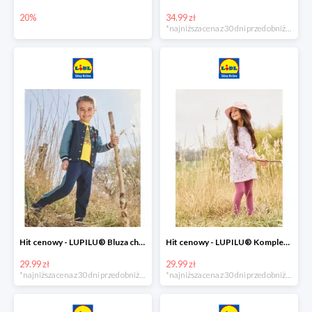
20%
34.99 zł
*najniższa cena z 30 dni przed obniżką
Hit cenowy - LUPILU® Bluza chłopięca w stylu college
Hit cenowy - LUPILU® Komplet dziewczęcy (sukienka + legginsy)
29.99 zł
29.99 zł
*najniższa cena z 30 dni przed obniżką
*najniższa cena z 30 dni przed obniżką