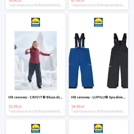
59.90 zł
67.90 zł
*najniższa cena z 30 dni przed obniżką
*najniższa cena z 30 dni przed obniżką
Hit cenowy - CRIVIT® Bluza dziewczęca z polaru
Hit cenowy - LUPILU® Spodnie narciarskie chłopięce
31.99 zł
54.90 zł
*najniższa cena z 30 dni przed obniżką
*najniższa cena z 30 dni przed obniżką