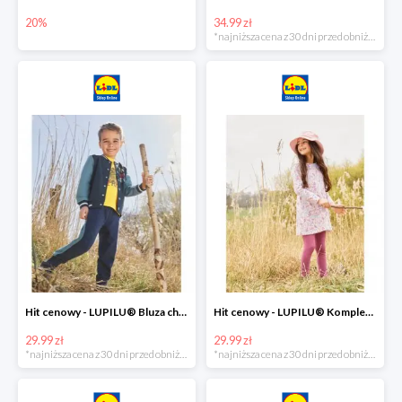
20%
34.99 zł
*najniższa cena z 30 dni przed obniżką
Hit cenowy - LUPILU® Bluza chłopięca w stylu college
Hit cenowy - LUPILU® Komplet dziewczęcy (sukienka + legginsy)
29.99 zł
29.99 zł
*najniższa cena z 30 dni przed obniżką
*najniższa cena z 30 dni przed obniżką