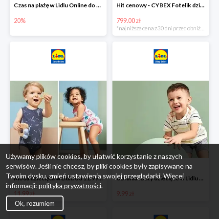
Czas na plażę w Lidlu Online do -20%
Hit cenowy - CYBEX Fotelik dziecięcy samochodowy Pallasfix grupa I-III, 9-36 kg
20%
799.00 zł
*najniższa cena z 30 dni przed obniżką
Używamy plików cookies, by ułatwić korzystanie z naszych
serwisów. Jeśli nie chcesz, by pliki cookies były zapisywane na
Twoim dysku, zmień ustawienia swojej przeglądarki. Więcej
Moda dziecięca w Lidlu od 11.99 zł
Ubrania i buty dziecięce w Lidlu Online od 9,99 zł
informacji:
polityka prywatności
.
11.99 zł
9.99 zł
Ok, rozumiem