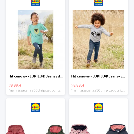
Hit cenowy - LUPILU® Jeansy dziewczęce slim fit
Hit cenowy - LUPILU® Jeansy chłopięce slim fit
29.99 zł
29.99 zł
*najniższa cena z 30 dni przed obniżką
*najniższa cena z 30 dni przed obniżką