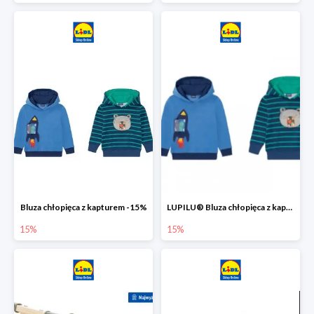
Bluza chłopięca z kapturem -15%
LUPILU® Bluza chłopięca z kapturem
15%
15%