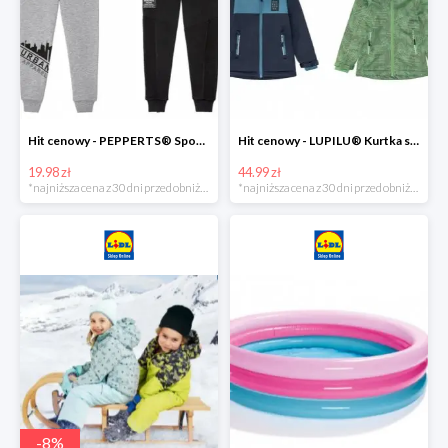
Hit cenowy - PEPPERTS® Spodnie dresowe chłopięce, 1 para
Hit cenowy - LUPILU® Kurtka softshell chłopięca, 1 sztuka
19.98 zł
44.99 zł
*najniższa cena z 30 dni przed obniżką
*najniższa cena z 30 dni przed obniżką
-
8
%