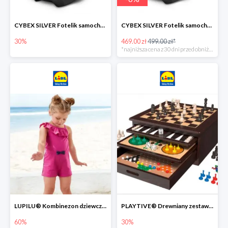
CYBEX SILVER Fotelik samochodowy -30%
CYBEX SILVER Fotelik samochodowy + dostawa gratis!
30%
469.00 zł
499.00 zł*
*najniższa cena z 30 dni przed obniżką
LUPILU® Kombinezon dziewczęcy z bawełny
PLAYTIVE® Drewniany zestaw gier 10 w 1
60%
30%