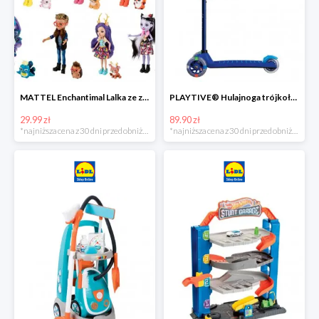
MATTEL Enchantimal Lalka ze zwierzątkiem
PLAYTIVE® Hulajnoga trójkołowa Tri Scooter z diodami LED
29.99 zł
89.90 zł
*najniższa cena z 30 dni przed obniżką
*najniższa cena z 30 dni przed obniżką