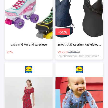
-
50
%
CRIVIT® Wrotki dziecięce
ESMARA® Kostium kąpielowy ciążowy lub tankini ciążowe -50%
26%
29.95 zł
59.90 zł*
*najniższa cena z 30 dni przed obniżką