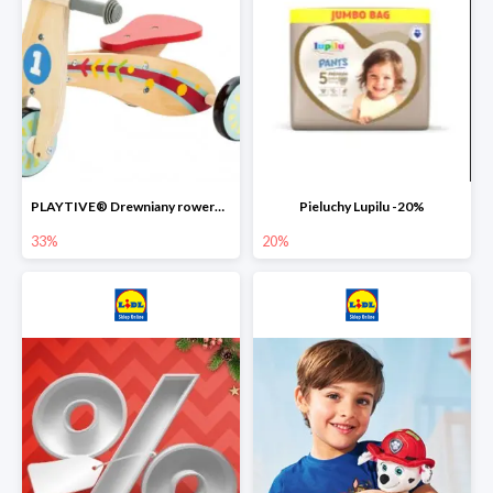
PLAYTIVE® Drewniany rowerek biegowy -33%
Pieluchy Lupilu -20%
33%
20%