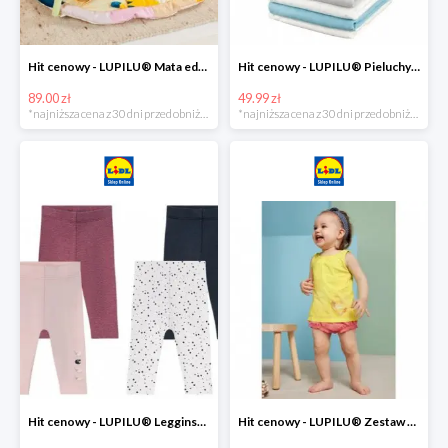
Hit cenowy - LUPILU® Mata edukacyjna dla niemowląt, 1 sztuka
Hit cenowy - LUPILU® Pieluchy tetrowe 80x80 cm, z biobawełny, 5 sztuk
89.00 zł
49.99 zł
*najniższa cena z 30 dni przed obniżką
*najniższa cena z 30 dni przed obniżką
Hit cenowy - LUPILU® Legginsy niemowlęce z biobawełną, 2 pary
Hit cenowy - LUPILU® Zestaw dziecięcy z biobawełny (body + koszulka + spodenki), 1 komplet