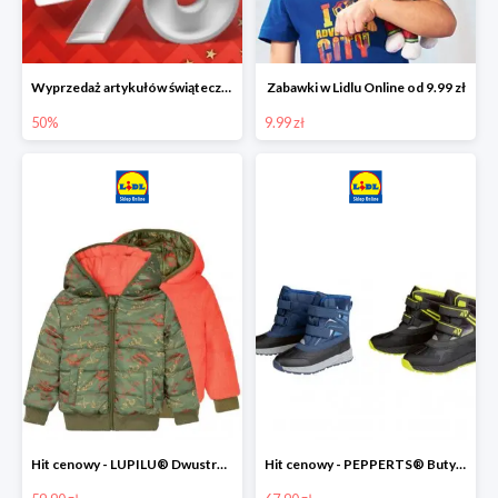
Wyprzedaż artykułów świątecznych w Lidlu Online
Zabawki w Lidlu Online od 9.99 zł
50%
9.99 zł
Hit cenowy - LUPILU® Dwustronna kurtka dziecięca z polarem
Hit cenowy - PEPPERTS® Buty zimowe chłopięce