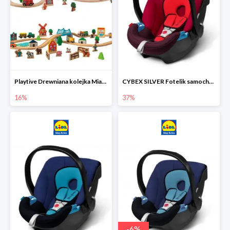
Playtive Drewniana kolejka Miasto lub Farma
CYBEX SILVER Fotelik samochodowy
16%
37%
-
6
%