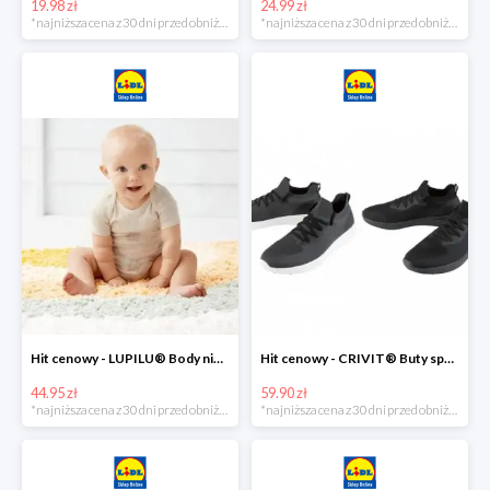
19.98 zł
24.99 zł
*najniższa cena z 30 dni przed obniżką
*najniższa cena z 30 dni przed obniżką
Hit cenowy - LUPILU® Body niemowlęce z biobawełny, z krótkim rękawem, 5 sztuk
Hit cenowy - CRIVIT® Buty sportowe chłopięce WellWalk, 1 para
44.95 zł
59.90 zł
*najniższa cena z 30 dni przed obniżką
*najniższa cena z 30 dni przed obniżką