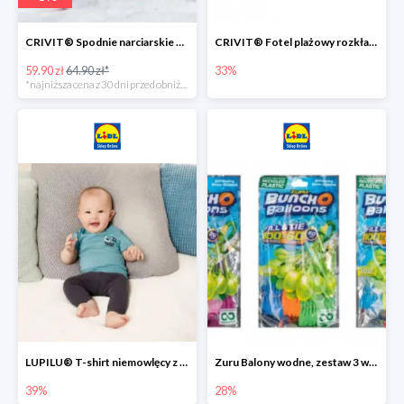
CRIVIT® Spodnie narciarskie dziewczęce
CRIVIT® Fotel plażowy rozkładany / Brodzik dziecięcy
59.90 zł
64.90 zł*
33%
*najniższa cena z 30 dni przed obniżką
LUPILU® T-shirt niemowlęcy z biobawełny -39%
Zuru Balony wodne, zestaw 3 wiązek -28%
39%
28%