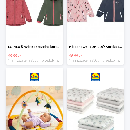
LUPILU® Wiatroszczelna kurtka dziecięca softshell, 1 sztuka
Hit cenowy - LUPILU® Kurtka przeciwdeszczowa dziewczęca, 1 sztuka
49.99 zł
46.99 zł
*najniższa cena z 30 dni przed obniżką
*najniższa cena z 30 dni przed obniżką