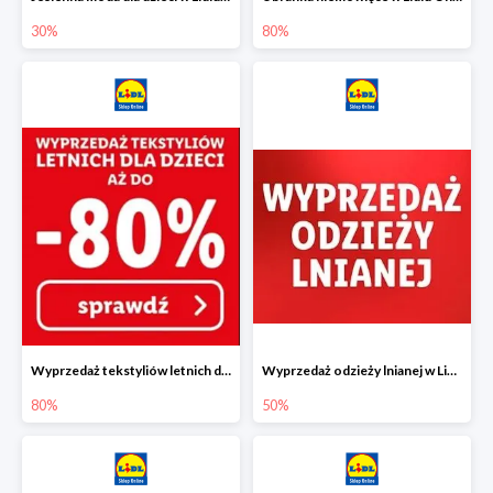
30%
80%
Wyprzedaż tekstyliów letnich dla dzieci w Lidlu Online do -80%
Wyprzedaż odzieży lnianej w Lidlu Online do -50%
80%
50%