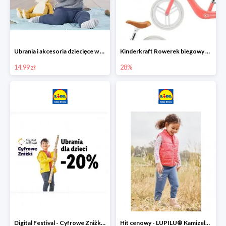
Ubrania i akcesoria dziecięce w Lidlu Online od 14,99 zł
Kinderkraft Rowerek biegowy Fly
14.99 zł
28%
Digital Festival - Cyfrowe Zniżki Ubrania dla dzieci w Lidlu -20%
Hit cenowy - LUPILU® Kamizelka pikowana dziewczęca