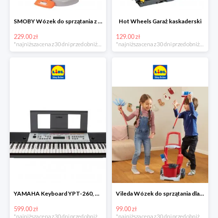
SMOBY Wózek do sprzątania z odkurzaczem
Hot Wheels Garaż kaskaderski
229.00 zł
129.00 zł
*najniższa cena z 30 dni przed obniżką
*najniższa cena z 30 dni przed obniżką
YAMAHA Keyboard YPT-260, 61 klawiszy
Vileda Wózek do sprzątania dla dzieci
599.00 zł
99.00 zł
*najniższa cena z 30 dni przed obniżką
*najniższa cena z 30 dni przed obniżką