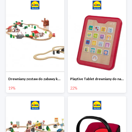
Drewniany zestaw do zabawy kolejką - farma i wiadukt
Playtive Tablet drewniany do nauki, interaktywny
19%
22%