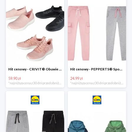
Hit cenowy - CRIVIT® Obuwie dziewczęce sportowe i na co dzień, 1 para
Hit cenowy - PEPPERTS® Spodnie dresowe dziewczęce, 1 para
59.90 zł
24.99 zł
*najniższa cena z 30 dni przed obniżką
*najniższa cena z 30 dni przed obniżką