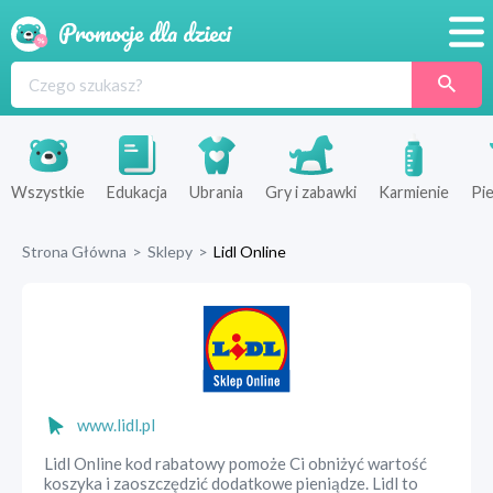
Promocje
Produkty
Sklepy
Wszystkie
Edukacja
Ubrania
Gry i zabawki
Karmienie
Pie
Blog
Strona Główna
>
Sklepy
>
Lidl Online
Wyprawka
www.lidl.pl
Lidl Online kod rabatowy pomoże Ci obniżyć wartość
koszyka i zaoszczędzić dodatkowe pieniądze. Lidl to