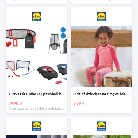
CRIVIT® Unihokej, pitchball, bean bag lub disc golf
Odzież dziecięca na zimę w Lidlu Online od 9,99 zł
79.90 zł
9.99 zł
*najniższa cena z 30 dni przed obniżką