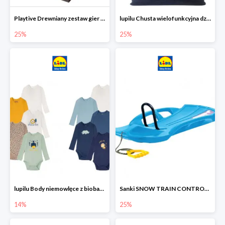
Playtive Drewniany zestaw gier 10 w 1
lupilu Chusta wielofunkcyjna dziecięca
25%
25%
lupilu Body niemowlęce z biobawełny
Sanki SNOW TRAIN CONTROL -25%
14%
25%