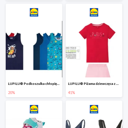
LUPILU® Podkoszulka chłopięca z bawełny -20%
LUPILU® Piżama dziewczęca z bawełny -41%
20%
41%