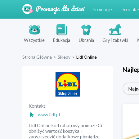
Promocje
Produkt
Wszystkie
Edukacja
Ubrania
Gry i zabawki
K
Strona Główna
>
Sklepy
>
Lidl Online
Najle
Najn
Kontakt:
www.lidl.pl
Lidl Online kod rabatowy pomoże Ci
obniżyć wartość koszyka i
zaoszczędzić dodatkowe pieniądze.