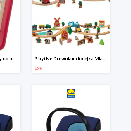
Playtive Tablet drewniany do nauki, interaktywny
Playtive Drewniana kolejka Miasto lub Farma
16%