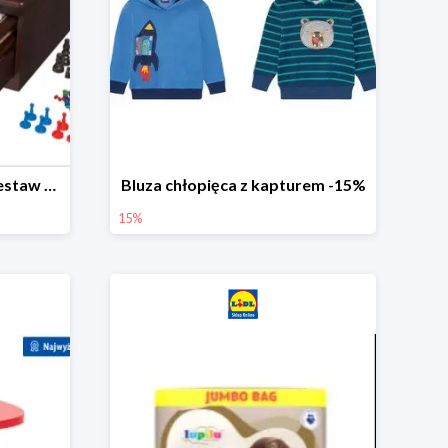
PLAYTIVE® Drewniany zestaw gier 10 w 1
Bluza chłopięca z kapturem -15%
15%