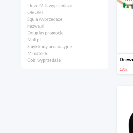
I love Milk wyprzedaże
OleOle!
Squla wyprzedaże
nazwa.pl
Douglas promocje
Mall.pl
Smyk kody promocyjne
Ministore
Cobi wyprzedaże
19%