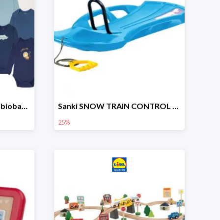
lupilu Body niemowlęce z biobawełny
Sanki SNOW TRAIN CONTROL -25%
25%