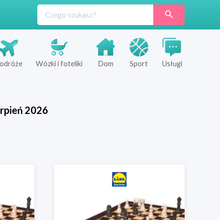
odróże
Wózki i foteliki
Dom
Sport
Usługi
rpień
2026