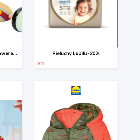
PLAYTIVE® Drewniany rowerek biegowy -33%
Pieluchy Lupilu -20%
20%