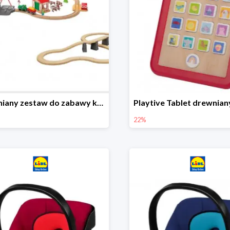
Drewniany zestaw do zabawy kolejką - farma i wiadukt
22%