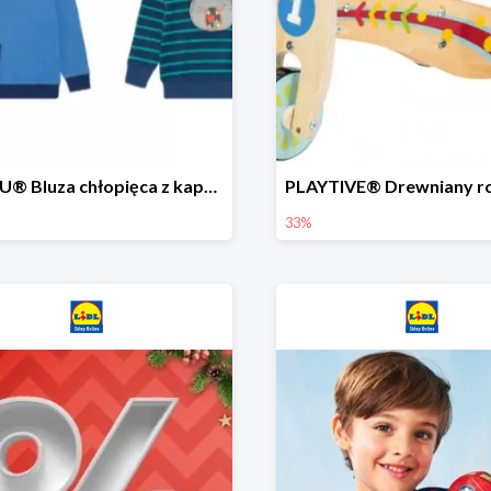
LUPILU® Bluza chłopięca z kapturem
33%