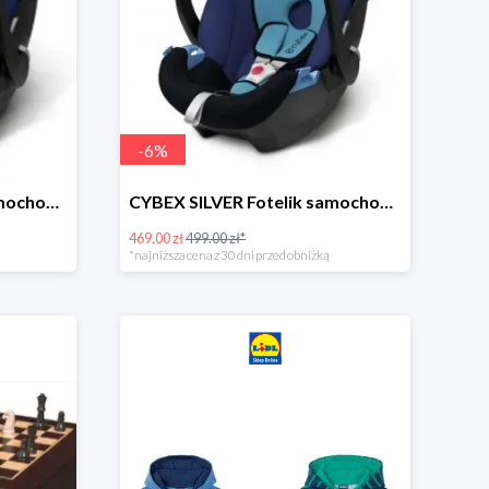
-
6
%
CYBEX SILVER Fotelik samochodowy -30%
CYBEX SILVER Fotelik samochodowy + dostawa gratis!
469.00 zł
499.00 zł*
*najniższa cena z 30 dni przed obniżką