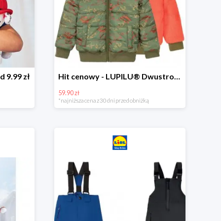
d 9.99 zł
Hit cenowy - LUPILU® Dwustronna kurtka dziecięca z polarem
59.90 zł
*najniższa cena z 30 dni przed obniżką