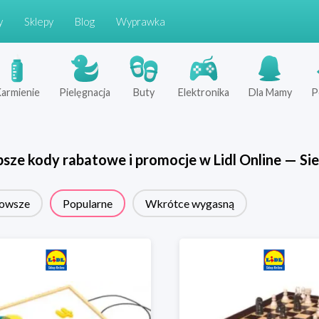
y
Sklepy
Blog
Wyprawka
armienie
Pielęgnacja
Buty
Elektronika
Dla Mamy
P
psze kody rabatowe i promocje w
Lidl Online
—
Sie
owsze
Popularne
Wkrótce wygasną