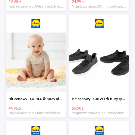
19.98 zł
24.99 zł
*najniższa cena z 30 dni przed obniżką
*najniższa cena z 30 dni przed obniżką
Hit cenowy - LUPILU® Body niemowlęce z biobawełny, z krótkim rękawem, 5 sztuk
Hit cenowy - CRIVIT® Buty sportowe chłopięce WellWalk, 1 para
44.95 zł
59.90 zł
*najniższa cena z 30 dni przed obniżką
*najniższa cena z 30 dni przed obniżką