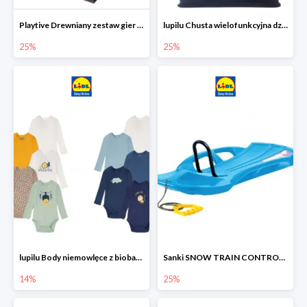
Playtive Drewniany zestaw gier 10 w 1
lupilu Chusta wielofunkcyjna dziecięca
25%
25%
lupilu Body niemowlęce z biobawełny
Sanki SNOW TRAIN CONTROL -25%
14%
25%