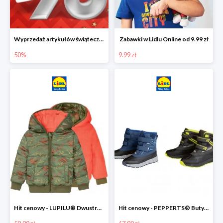
Wyprzedaż artykułów świątecznych w Lidlu Online
Zabawki w Lidlu Online od 9.99 zł
50%
9.99 zł
Hit cenowy - LUPILU® Dwustronna kurtka dziecięca z polarem
Hit cenowy - PEPPERTS® Buty zimowe chłopięce