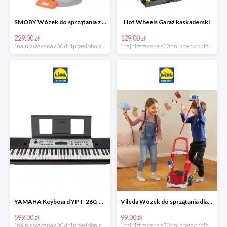
SMOBY Wózek do sprzątania z odkurzaczem
Hot Wheels Garaż kaskaderski
229.00 zł
129.00 zł
*najniższa cena z 30 dni przed obniżką
*najniższa cena z 30 dni przed obniżką
YAMAHA Keyboard YPT-260, 61 klawiszy
Vileda Wózek do sprzątania dla dzieci
599.00 zł
99.00 zł
*najniższa cena z 30 dni przed obniżką
*najniższa cena z 30 dni przed obniżką