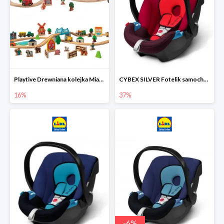
Playtive Drewniana kolejka Miasto lub Farma
CYBEX SILVER Fotelik samochodowy
16%
37%
-
6
%