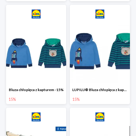
Bluza chłopięca z kapturem -15%
LUPILU® Bluza chłopięca z kapturem
15%
15%