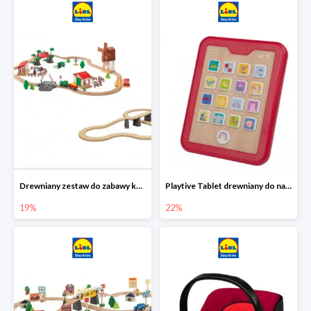
Drewniany zestaw do zabawy kolejką - farma i wiadukt
Playtive Tablet drewniany do nauki, interaktywny
19%
22%