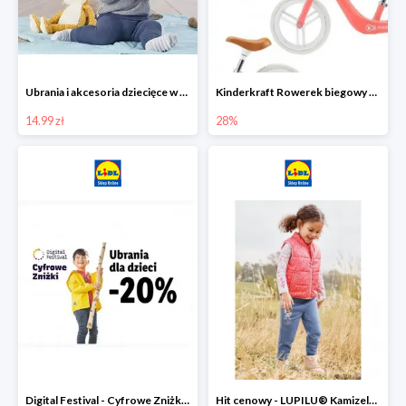
Ubrania i akcesoria dziecięce w Lidlu Online od 14,99 zł
Kinderkraft Rowerek biegowy Fly
14.99 zł
28%
Digital Festival - Cyfrowe Zniżki Ubrania dla dzieci w Lidlu -20%
Hit cenowy - LUPILU® Kamizelka pikowana dziewczęca