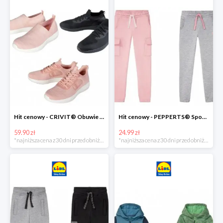
Hit cenowy - CRIVIT® Obuwie dziewczęce sportowe i na co dzień, 1 para
Hit cenowy - PEPPERTS® Spodnie dresowe dziewczęce, 1 para
59.90 zł
24.99 zł
*najniższa cena z 30 dni przed obniżką
*najniższa cena z 30 dni przed obniżką