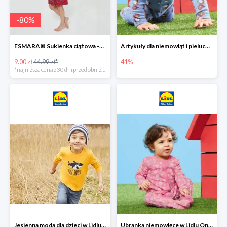
-
80
%
ESMARA® Sukienka ciążowa -79%
Artykuły dla niemowląt i pieluchy w Lidlu Online do -41%
9.00 zł
44.99 zł*
41%
*najniższa cena z 30 dni przed obniżką
Jesienna moda dla dzieci w Lidlu Online do -30%
Ubranka niemowlęce w Lidlu Online do -80%