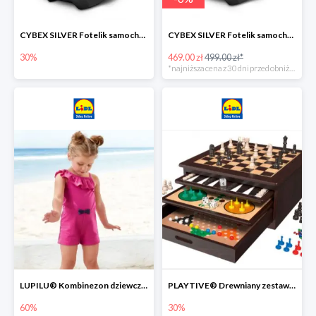
CYBEX SILVER Fotelik samochodowy -30%
CYBEX SILVER Fotelik samochodowy + dostawa gratis!
30%
469.00 zł
499.00 zł*
*najniższa cena z 30 dni przed obniżką
LUPILU® Kombinezon dziewczęcy z bawełny
PLAYTIVE® Drewniany zestaw gier 10 w 1
60%
30%