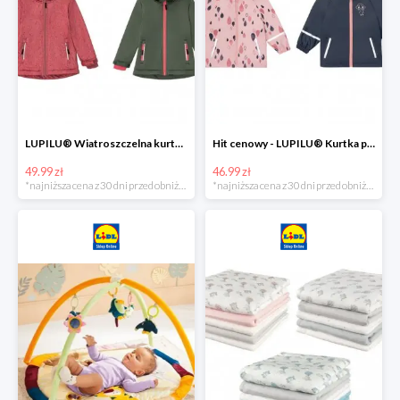
LUPILU® Wiatroszczelna kurtka dziecięca softshell, 1 sztuka
Hit cenowy - LUPILU® Kurtka przeciwdeszczowa dziewczęca, 1 sztuka
49.99 zł
46.99 zł
*najniższa cena z 30 dni przed obniżką
*najniższa cena z 30 dni przed obniżką