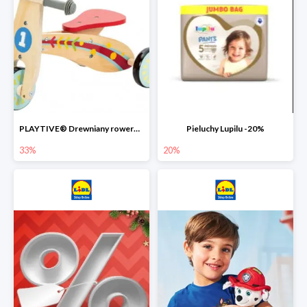
PLAYTIVE® Drewniany rowerek biegowy -33%
Pieluchy Lupilu -20%
33%
20%