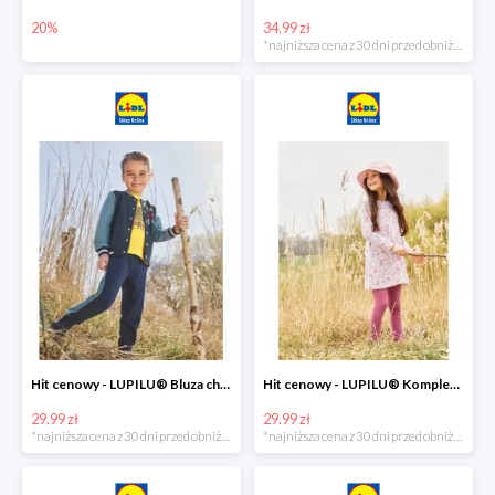
20%
34.99 zł
*najniższa cena z 30 dni przed obniżką
Hit cenowy - LUPILU® Bluza chłopięca w stylu college
Hit cenowy - LUPILU® Komplet dziewczęcy (sukienka + legginsy)
29.99 zł
29.99 zł
*najniższa cena z 30 dni przed obniżką
*najniższa cena z 30 dni przed obniżką