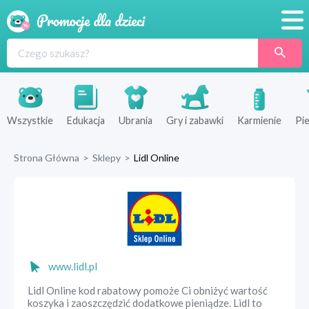
Promocje
Produkty
Sklepy
Wszystkie
Edukacja
Ubrania
Gry i zabawki
Karmienie
Pie
Blog
Strona Główna
>
Sklepy
>
Lidl Online
Wyprawka
www.lidl.pl
Lidl Online kod rabatowy pomoże Ci obniżyć wartość
koszyka i zaoszczędzić dodatkowe pieniądze. Lidl to