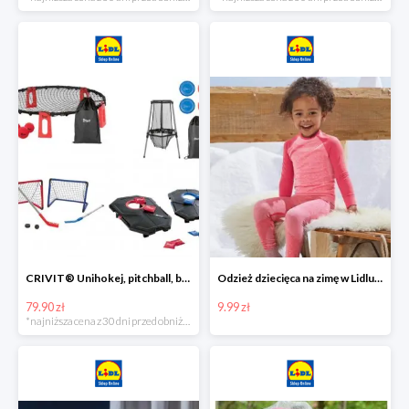
CRIVIT® Unihokej, pitchball, bean bag lub disc golf
Odzież dziecięca na zimę w Lidlu Online od 9,99 zł
79.90 zł
9.99 zł
*najniższa cena z 30 dni przed obniżką