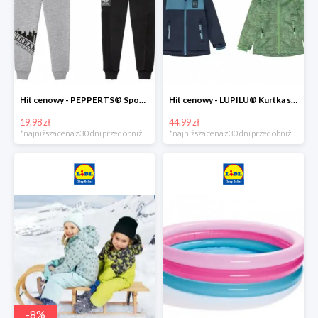
Hit cenowy - PEPPERTS® Spodnie dresowe chłopięce, 1 para
Hit cenowy - LUPILU® Kurtka softshell chłopięca, 1 sztuka
19.98 zł
44.99 zł
*najniższa cena z 30 dni przed obniżką
*najniższa cena z 30 dni przed obniżką
-
8
%