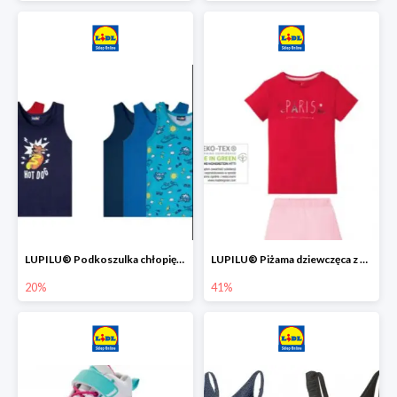
LUPILU® Podkoszulka chłopięca z bawełny -20%
LUPILU® Piżama dziewczęca z bawełny -41%
20%
41%