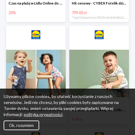
Czas na plażę w Lidlu Online do -20%
Hit cenowy - CYBEX Fotelik dziecięcy samochodowy Pallasfix grupa I-III, 9-36 kg
20%
799.00 zł
*najniższa cena z 30 dni przed obniżką
Używamy plików cookies, by ułatwić korzystanie z naszych
serwisów. Jeśli nie chcesz, by pliki cookies były zapisywane na
Twoim dysku, zmień ustawienia swojej przeglądarki. Więcej
Moda dziecięca w Lidlu od 11.99 zł
Ubrania i buty dziecięce w Lidlu Online od 9,99 zł
informacji:
polityka prywatności
.
11.99 zł
9.99 zł
Ok, rozumiem