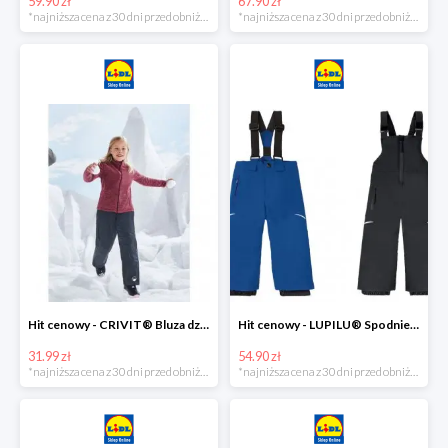
59.90 zł
67.90 zł
*najniższa cena z 30 dni przed obniżką
*najniższa cena z 30 dni przed obniżką
Hit cenowy - CRIVIT® Bluza dziewczęca z polaru
Hit cenowy - LUPILU® Spodnie narciarskie chłopięce
31.99 zł
54.90 zł
*najniższa cena z 30 dni przed obniżką
*najniższa cena z 30 dni przed obniżką