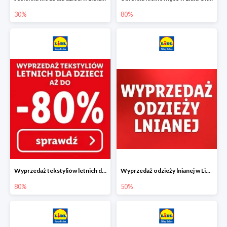
30%
80%
Wyprzedaż tekstyliów letnich dla dzieci w Lidlu Online do -80%
Wyprzedaż odzieży lnianej w Lidlu Online do -50%
80%
50%