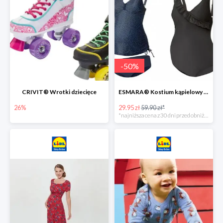
-
50
%
CRIVIT® Wrotki dziecięce
ESMARA® Kostium kąpielowy ciążowy lub tankini ciążowe -50%
26%
29.95 zł
59.90 zł*
*najniższa cena z 30 dni przed obniżką