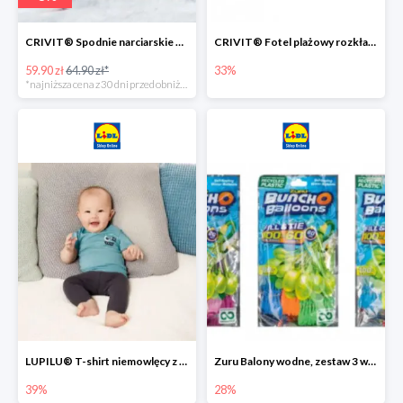
CRIVIT® Spodnie narciarskie dziewczęce
CRIVIT® Fotel plażowy rozkładany / Brodzik dziecięcy
59.90 zł
64.90 zł*
33%
*najniższa cena z 30 dni przed obniżką
LUPILU® T-shirt niemowlęcy z biobawełny -39%
Zuru Balony wodne, zestaw 3 wiązek -28%
39%
28%