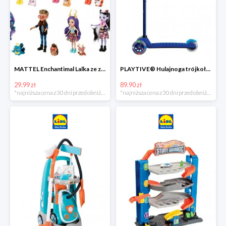
MATTEL Enchantimal Lalka ze zwierzątkiem
PLAYTIVE® Hulajnoga trójkołowa Tri Scooter z diodami LED
29.99 zł
89.90 zł
*najniższa cena z 30 dni przed obniżką
*najniższa cena z 30 dni przed obniżką