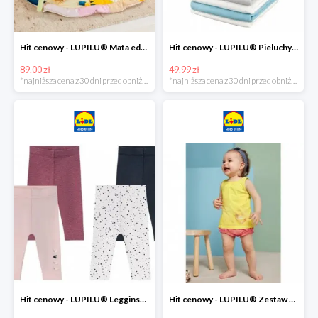
Hit cenowy - LUPILU® Mata edukacyjna dla niemowląt, 1 sztuka
Hit cenowy - LUPILU® Pieluchy tetrowe 80x80 cm, z biobawełny, 5 sztuk
89.00 zł
49.99 zł
*najniższa cena z 30 dni przed obniżką
*najniższa cena z 30 dni przed obniżką
Hit cenowy - LUPILU® Legginsy niemowlęce z biobawełną, 2 pary
Hit cenowy - LUPILU® Zestaw dziecięcy z biobawełny (body + koszulka + spodenki), 1 komplet