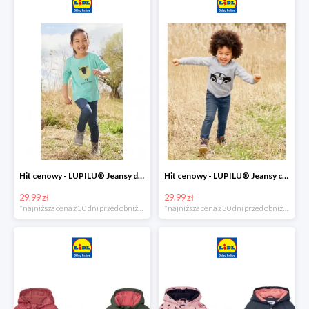
Hit cenowy - LUPILU® Jeansy dziewczęce slim fit
Hit cenowy - LUPILU® Jeansy chłopięce slim fit
29.99 zł
29.99 zł
*najniższa cena z 30 dni przed obniżką
*najniższa cena z 30 dni przed obniżką