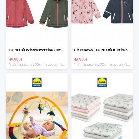
LUPILU® Wiatroszczelna kurtka dziecięca softshell, 1 sztuka
Hit cenowy - LUPILU® Kurtka przeciwdeszczowa dziewczęca, 1 sztuka
49.99 zł
46.99 zł
*najniższa cena z 30 dni przed obniżką
*najniższa cena z 30 dni przed obniżką