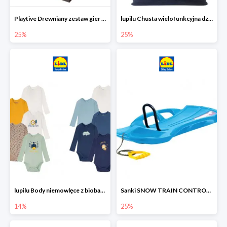
Playtive Drewniany zestaw gier 10 w 1
lupilu Chusta wielofunkcyjna dziecięca
25%
25%
lupilu Body niemowlęce z biobawełny
Sanki SNOW TRAIN CONTROL -25%
14%
25%