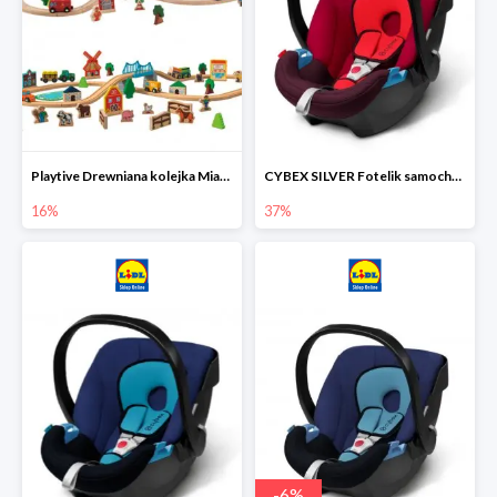
Playtive Drewniana kolejka Miasto lub Farma
CYBEX SILVER Fotelik samochodowy
16%
37%
-
6
%