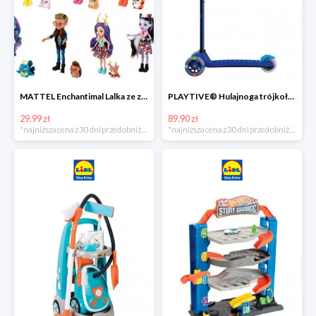
MATTEL Enchantimal Lalka ze zwierzątkiem
PLAYTIVE® Hulajnoga trójkołowa Tri Scooter z diodami LED
29.99 zł
89.90 zł
*najniższa cena z 30 dni przed obniżką
*najniższa cena z 30 dni przed obniżką