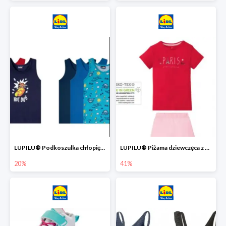
LUPILU® Podkoszulka chłopięca z bawełny -20%
LUPILU® Piżama dziewczęca z bawełny -41%
20%
41%