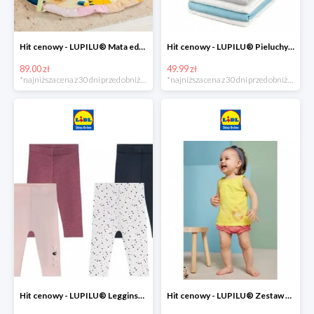
Hit cenowy - LUPILU® Mata edukacyjna dla niemowląt, 1 sztuka
Hit cenowy - LUPILU® Pieluchy tetrowe 80x80 cm, z biobawełny, 5 sztuk
89.00 zł
49.99 zł
*najniższa cena z 30 dni przed obniżką
*najniższa cena z 30 dni przed obniżką
Hit cenowy - LUPILU® Legginsy niemowlęce z biobawełną, 2 pary
Hit cenowy - LUPILU® Zestaw dziecięcy z biobawełny (body + koszulka + spodenki), 1 komplet