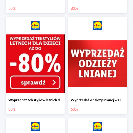
30%
80%
Wyprzedaż tekstyliów letnich dla dzieci w Lidlu Online do -80%
Wyprzedaż odzieży lnianej w Lidlu Online do -50%
80%
50%