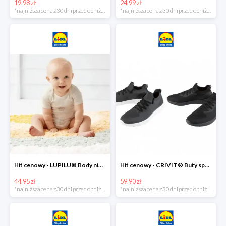
19.98 zł
24.99 zł
*najniższa cena z 30 dni przed obniżką
*najniższa cena z 30 dni przed obniżką
Hit cenowy - LUPILU® Body niemowlęce z biobawełny, z krótkim rękawem, 5 sztuk
Hit cenowy - CRIVIT® Buty sportowe chłopięce WellWalk, 1 para
44.95 zł
59.90 zł
*najniższa cena z 30 dni przed obniżką
*najniższa cena z 30 dni przed obniżką