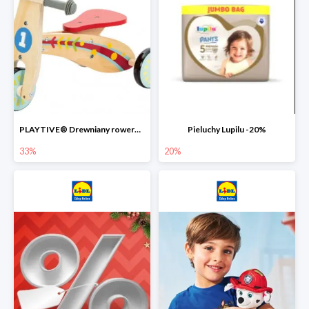
PLAYTIVE® Drewniany rowerek biegowy -33%
Pieluchy Lupilu -20%
33%
20%