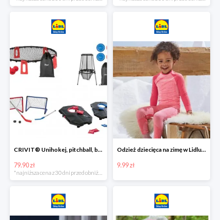
CRIVIT® Unihokej, pitchball, bean bag lub disc golf
Odzież dziecięca na zimę w Lidlu Online od 9,99 zł
79.90 zł
9.99 zł
*najniższa cena z 30 dni przed obniżką