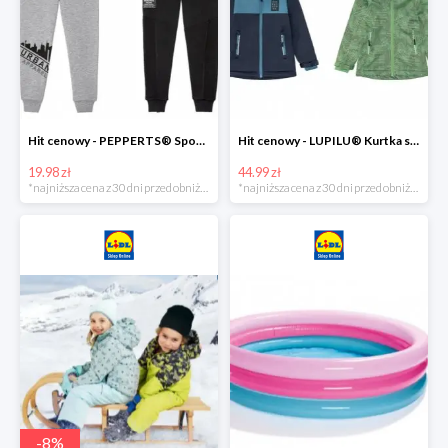
Hit cenowy - PEPPERTS® Spodnie dresowe chłopięce, 1 para
Hit cenowy - LUPILU® Kurtka softshell chłopięca, 1 sztuka
19.98 zł
44.99 zł
*najniższa cena z 30 dni przed obniżką
*najniższa cena z 30 dni przed obniżką
-
8
%