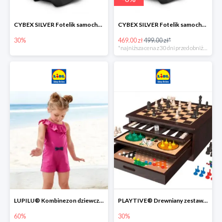
CYBEX SILVER Fotelik samochodowy -30%
CYBEX SILVER Fotelik samochodowy + dostawa gratis!
30%
469.00 zł
499.00 zł*
*najniższa cena z 30 dni przed obniżką
LUPILU® Kombinezon dziewczęcy z bawełny
PLAYTIVE® Drewniany zestaw gier 10 w 1
60%
30%