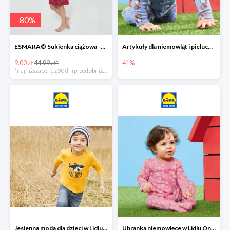
-
80
%
ESMARA® Sukienka ciążowa -79%
Artykuły dla niemowląt i pieluchy w Lidlu Online do -41%
9.00 zł
44.99 zł*
41%
*najniższa cena z 30 dni przed obniżką
Jesienna moda dla dzieci w Lidlu Online do -30%
Ubranka niemowlęce w Lidlu Online do -80%