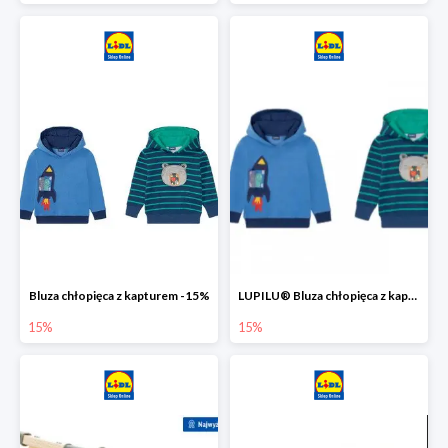
Bluza chłopięca z kapturem -15%
LUPILU® Bluza chłopięca z kapturem
15%
15%