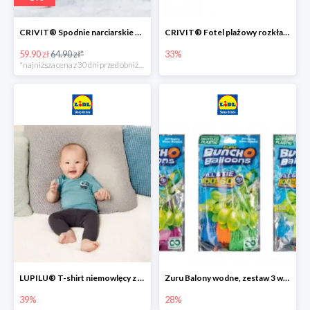
CRIVIT® Spodnie narciarskie dziewczęce
CRIVIT® Fotel plażowy rozkładany / Brodzik dziecięcy
59.90 zł
64.90 zł*
33%
*najniższa cena z 30 dni przed obniżką
LUPILU® T-shirt niemowlęcy z biobawełny -39%
Zuru Balony wodne, zestaw 3 wiązek -28%
39%
28%