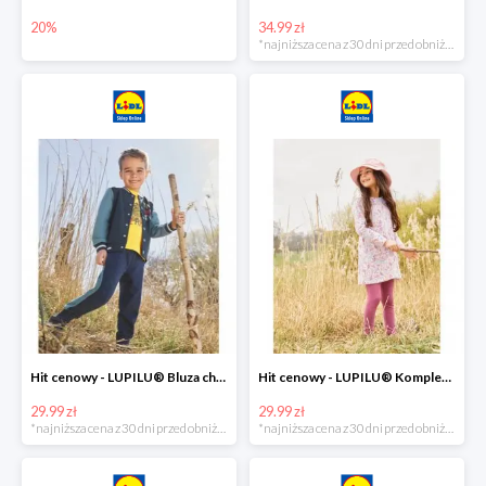
20%
34.99 zł
*najniższa cena z 30 dni przed obniżką
Hit cenowy - LUPILU® Bluza chłopięca w stylu college
Hit cenowy - LUPILU® Komplet dziewczęcy (sukienka + legginsy)
29.99 zł
29.99 zł
*najniższa cena z 30 dni przed obniżką
*najniższa cena z 30 dni przed obniżką