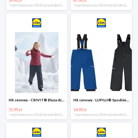
59.90 zł
67.90 zł
*najniższa cena z 30 dni przed obniżką
*najniższa cena z 30 dni przed obniżką
Hit cenowy - CRIVIT® Bluza dziewczęca z polaru
Hit cenowy - LUPILU® Spodnie narciarskie chłopięce
31.99 zł
54.90 zł
*najniższa cena z 30 dni przed obniżką
*najniższa cena z 30 dni przed obniżką