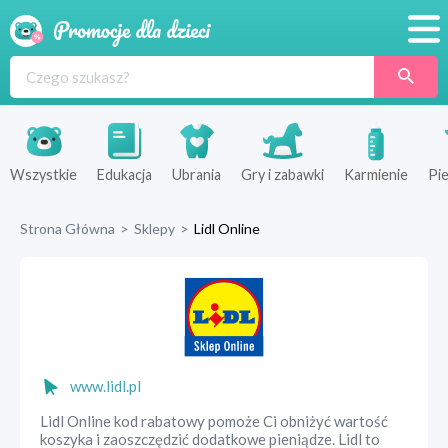
Promocje
Produkty
Sklepy
Wszystkie
Edukacja
Ubrania
Gry i zabawki
Karmienie
Pie
Blog
Strona Główna
>
Sklepy
>
Lidl Online
Wyprawka
www.lidl.pl
Lidl Online kod rabatowy pomoże Ci obniżyć wartość
koszyka i zaoszczędzić dodatkowe pieniądze. Lidl to