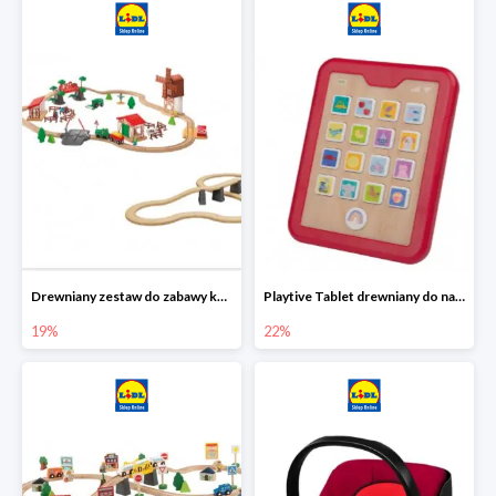
Drewniany zestaw do zabawy kolejką - farma i wiadukt
Playtive Tablet drewniany do nauki, interaktywny
19%
22%