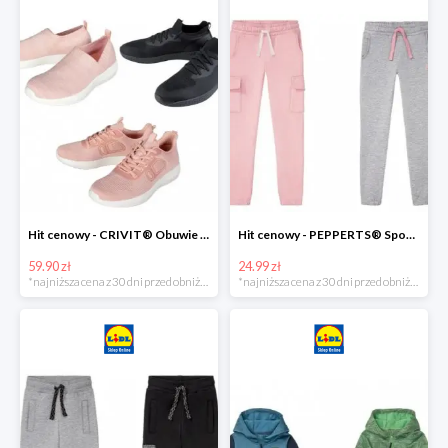
Hit cenowy - CRIVIT® Obuwie dziewczęce sportowe i na co dzień, 1 para
Hit cenowy - PEPPERTS® Spodnie dresowe dziewczęce, 1 para
59.90 zł
24.99 zł
*najniższa cena z 30 dni przed obniżką
*najniższa cena z 30 dni przed obniżką