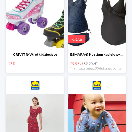
-
50
%
CRIVIT® Wrotki dziecięce
ESMARA® Kostium kąpielowy ciążowy lub tankini ciążowe -50%
26%
29.95 zł
59.90 zł*
*najniższa cena z 30 dni przed obniżką