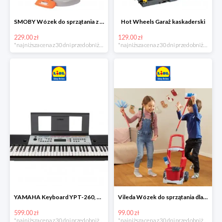
SMOBY Wózek do sprzątania z odkurzaczem
Hot Wheels Garaż kaskaderski
229.00 zł
129.00 zł
*najniższa cena z 30 dni przed obniżką
*najniższa cena z 30 dni przed obniżką
YAMAHA Keyboard YPT-260, 61 klawiszy
Vileda Wózek do sprzątania dla dzieci
599.00 zł
99.00 zł
*najniższa cena z 30 dni przed obniżką
*najniższa cena z 30 dni przed obniżką