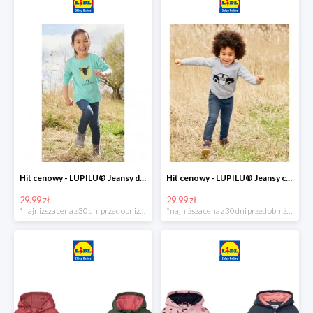
Hit cenowy - LUPILU® Jeansy dziewczęce slim fit
Hit cenowy - LUPILU® Jeansy chłopięce slim fit
29.99 zł
29.99 zł
*najniższa cena z 30 dni przed obniżką
*najniższa cena z 30 dni przed obniżką