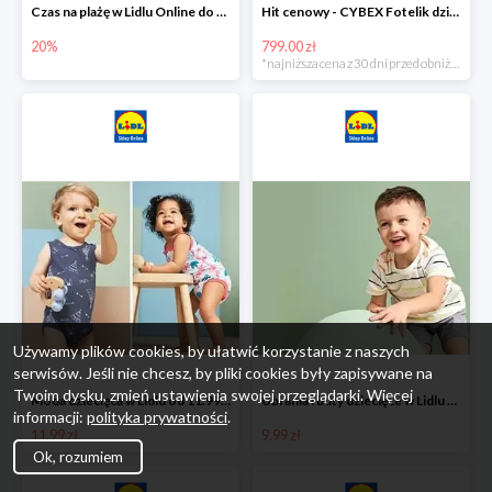
Czas na plażę w Lidlu Online do -20%
Hit cenowy - CYBEX Fotelik dziecięcy samochodowy Pallasfix grupa I-III, 9-36 kg
20%
799.00 zł
*najniższa cena z 30 dni przed obniżką
Używamy plików cookies, by ułatwić korzystanie z naszych
serwisów. Jeśli nie chcesz, by pliki cookies były zapisywane na
Twoim dysku, zmień ustawienia swojej przeglądarki. Więcej
Moda dziecięca w Lidlu od 11.99 zł
Ubrania i buty dziecięce w Lidlu Online od 9,99 zł
informacji:
polityka prywatności
.
11.99 zł
9.99 zł
Ok, rozumiem