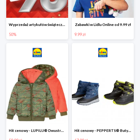
Wyprzedaż artykułów świątecznych w Lidlu Online
Zabawki w Lidlu Online od 9.99 zł
50%
9.99 zł
Hit cenowy - LUPILU® Dwustronna kurtka dziecięca z polarem
Hit cenowy - PEPPERTS® Buty zimowe chłopięce