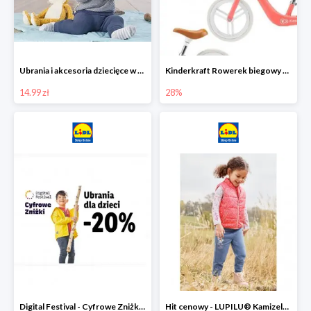
Ubrania i akcesoria dziecięce w Lidlu Online od 14,99 zł
Kinderkraft Rowerek biegowy Fly
14.99 zł
28%
Digital Festival - Cyfrowe Zniżki Ubrania dla dzieci w Lidlu -20%
Hit cenowy - LUPILU® Kamizelka pikowana dziewczęca