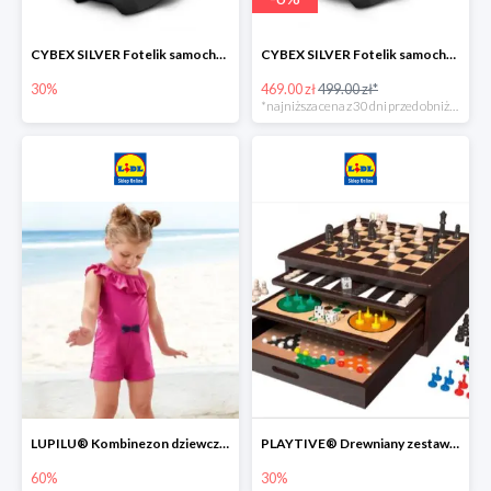
CYBEX SILVER Fotelik samochodowy -30%
CYBEX SILVER Fotelik samochodowy + dostawa gratis!
30%
469.00 zł
499.00 zł*
*najniższa cena z 30 dni przed obniżką
LUPILU® Kombinezon dziewczęcy z bawełny
PLAYTIVE® Drewniany zestaw gier 10 w 1
60%
30%