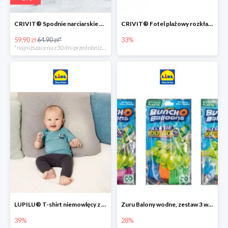
CRIVIT® Spodnie narciarskie dziewczęce
CRIVIT® Fotel plażowy rozkładany / Brodzik dziecięcy
59.90 zł
64.90 zł*
33%
*najniższa cena z 30 dni przed obniżką
LUPILU® T-shirt niemowlęcy z biobawełny -39%
Zuru Balony wodne, zestaw 3 wiązek -28%
39%
28%