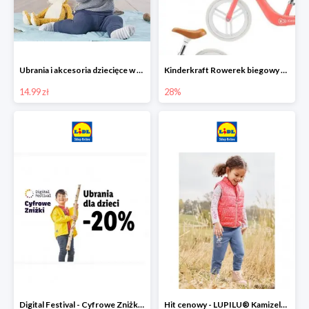
Ubrania i akcesoria dziecięce w Lidlu Online od 14,99 zł
Kinderkraft Rowerek biegowy Fly
14.99 zł
28%
Digital Festival - Cyfrowe Zniżki Ubrania dla dzieci w Lidlu -20%
Hit cenowy - LUPILU® Kamizelka pikowana dziewczęca