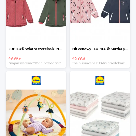
LUPILU® Wiatroszczelna kurtka dziecięca softshell, 1 sztuka
Hit cenowy - LUPILU® Kurtka przeciwdeszczowa dziewczęca, 1 sztuka
49.99 zł
46.99 zł
*najniższa cena z 30 dni przed obniżką
*najniższa cena z 30 dni przed obniżką