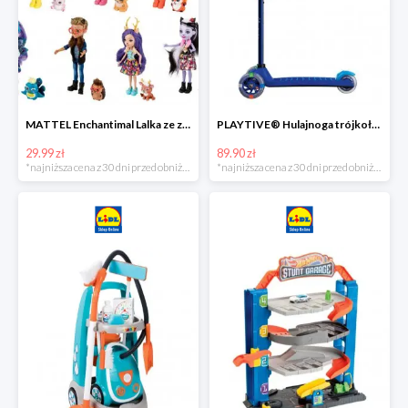
MATTEL Enchantimal Lalka ze zwierzątkiem
PLAYTIVE® Hulajnoga trójkołowa Tri Scooter z diodami LED
29.99 zł
89.90 zł
*najniższa cena z 30 dni przed obniżką
*najniższa cena z 30 dni przed obniżką