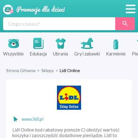
Promocje
Produkty
Sklepy
Wszystkie
Edukacja
Ubrania
Gry i zabawki
Karmienie
Pie
Blog
Strona Główna
>
Sklepy
>
Lidl Online
Wyprawka
www.lidl.pl
Lidl Online kod rabatowy pomoże Ci obniżyć wartość
koszyka i zaoszczędzić dodatkowe pieniądze. Lidl to