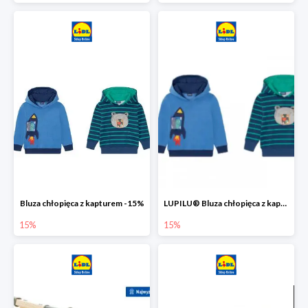
Bluza chłopięca z kapturem -15%
LUPILU® Bluza chłopięca z kapturem
15%
15%