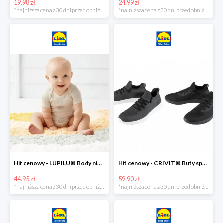
19.98 zł
24.99 zł
*najniższa cena z 30 dni przed obniżką
*najniższa cena z 30 dni przed obniżką
Hit cenowy - LUPILU® Body niemowlęce z biobawełny, z krótkim rękawem, 5 sztuk
Hit cenowy - CRIVIT® Buty sportowe chłopięce WellWalk, 1 para
44.95 zł
59.90 zł
*najniższa cena z 30 dni przed obniżką
*najniższa cena z 30 dni przed obniżką