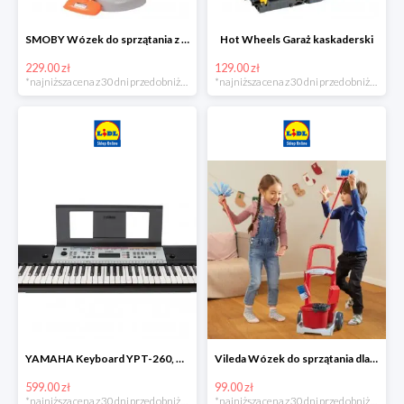
SMOBY Wózek do sprzątania z odkurzaczem
Hot Wheels Garaż kaskaderski
229.00 zł
129.00 zł
*najniższa cena z 30 dni przed obniżką
*najniższa cena z 30 dni przed obniżką
YAMAHA Keyboard YPT-260, 61 klawiszy
Vileda Wózek do sprzątania dla dzieci
599.00 zł
99.00 zł
*najniższa cena z 30 dni przed obniżką
*najniższa cena z 30 dni przed obniżką