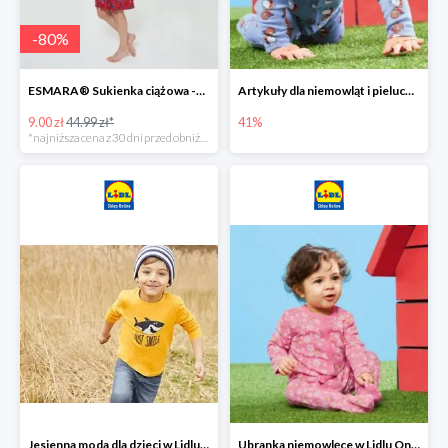
-
80
%
ESMARA® Sukienka ciążowa -79%
Artykuły dla niemowląt i pieluchy w Lidlu Online do -41%
9.00 zł
44.99 zł*
41%
*najniższa cena z 30 dni przed obniżką
Jesienna moda dla dzieci w Lidlu Online do -30%
Ubranka niemowlęce w Lidlu Online do -80%