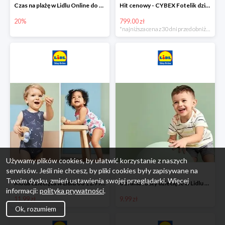
Czas na plażę w Lidlu Online do -20%
Hit cenowy - CYBEX Fotelik dziecięcy samochodowy Pallasfix grupa I-III, 9-36 kg
20%
799.00 zł
*najniższa cena z 30 dni przed obniżką
Używamy plików cookies, by ułatwić korzystanie z naszych
serwisów. Jeśli nie chcesz, by pliki cookies były zapisywane na
Twoim dysku, zmień ustawienia swojej przeglądarki. Więcej
Moda dziecięca w Lidlu od 11.99 zł
Ubrania i buty dziecięce w Lidlu Online od 9,99 zł
informacji:
polityka prywatności
.
11.99 zł
9.99 zł
Ok, rozumiem