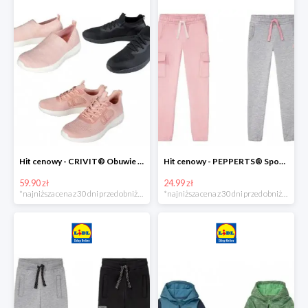
Hit cenowy - CRIVIT® Obuwie dziewczęce sportowe i na co dzień, 1 para
Hit cenowy - PEPPERTS® Spodnie dresowe dziewczęce, 1 para
59.90 zł
24.99 zł
*najniższa cena z 30 dni przed obniżką
*najniższa cena z 30 dni przed obniżką