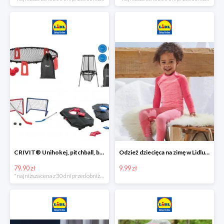
CRIVIT® Unihokej, pitchball, bean bag lub disc golf
Odzież dziecięca na zimę w Lidlu Online od 9,99 zł
79.90 zł
9.99 zł
*najniższa cena z 30 dni przed obniżką