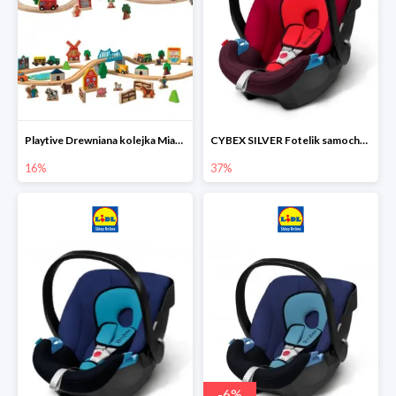
Playtive Drewniana kolejka Miasto lub Farma
CYBEX SILVER Fotelik samochodowy
16%
37%
-
6
%