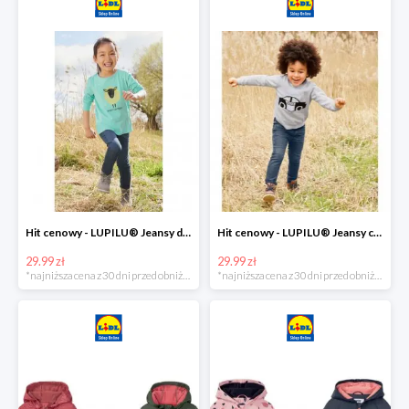
Hit cenowy - LUPILU® Jeansy dziewczęce slim fit
Hit cenowy - LUPILU® Jeansy chłopięce slim fit
29.99 zł
29.99 zł
*najniższa cena z 30 dni przed obniżką
*najniższa cena z 30 dni przed obniżką