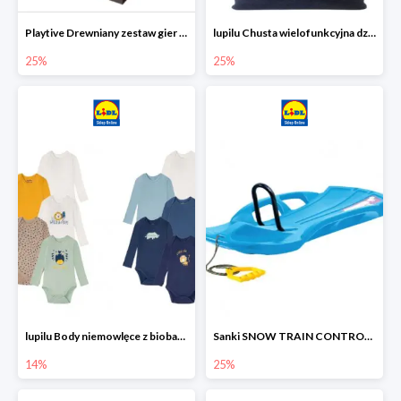
Playtive Drewniany zestaw gier 10 w 1
lupilu Chusta wielofunkcyjna dziecięca
25%
25%
lupilu Body niemowlęce z biobawełny
Sanki SNOW TRAIN CONTROL -25%
14%
25%