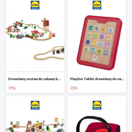
Drewniany zestaw do zabawy kolejką - farma i wiadukt
Playtive Tablet drewniany do nauki, interaktywny
19%
22%