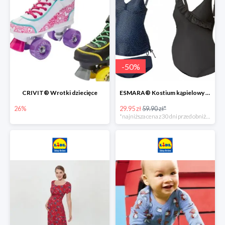
-
50
%
CRIVIT® Wrotki dziecięce
ESMARA® Kostium kąpielowy ciążowy lub tankini ciążowe -50%
26%
29.95 zł
59.90 zł*
*najniższa cena z 30 dni przed obniżką