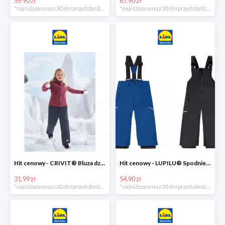
59.90 zł
67.90 zł
*najniższa cena z 30 dni przed obniżką
*najniższa cena z 30 dni przed obniżką
Hit cenowy - CRIVIT® Bluza dziewczęca z polaru
Hit cenowy - LUPILU® Spodnie narciarskie chłopięce
31.99 zł
54.90 zł
*najniższa cena z 30 dni przed obniżką
*najniższa cena z 30 dni przed obniżką