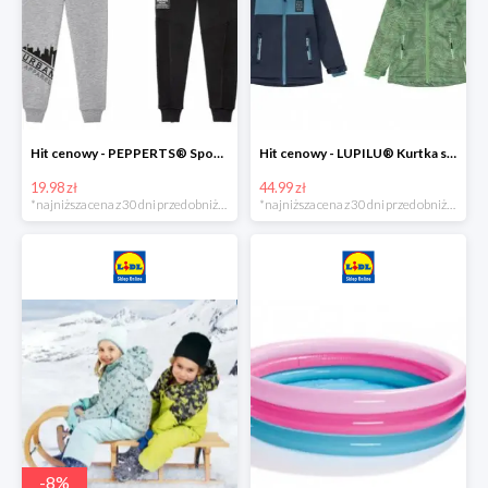
Hit cenowy - PEPPERTS® Spodnie dresowe chłopięce, 1 para
Hit cenowy - LUPILU® Kurtka softshell chłopięca, 1 sztuka
19.98 zł
44.99 zł
*najniższa cena z 30 dni przed obniżką
*najniższa cena z 30 dni przed obniżką
-
8
%