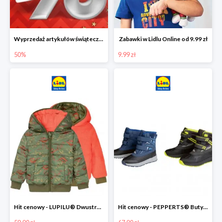
Wyprzedaż artykułów świątecznych w Lidlu Online
Zabawki w Lidlu Online od 9.99 zł
50%
9.99 zł
Hit cenowy - LUPILU® Dwustronna kurtka dziecięca z polarem
Hit cenowy - PEPPERTS® Buty zimowe chłopięce