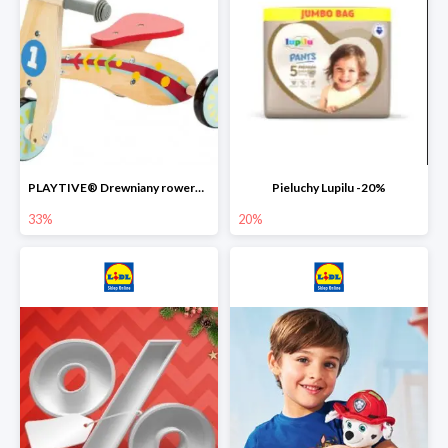
PLAYTIVE® Drewniany rowerek biegowy -33%
Pieluchy Lupilu -20%
33%
20%