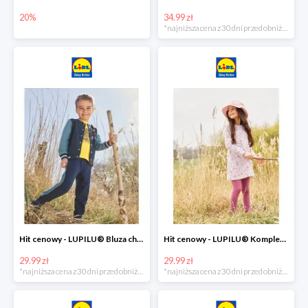
20%
34.99 zł
*najniższa cena z 30 dni przed obniżką
Hit cenowy - LUPILU® Bluza chłopięca w stylu college
Hit cenowy - LUPILU® Komplet dziewczęcy (sukienka + legginsy)
29.99 zł
29.99 zł
*najniższa cena z 30 dni przed obniżką
*najniższa cena z 30 dni przed obniżką