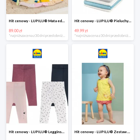
Hit cenowy - LUPILU® Mata edukacyjna dla niemowląt, 1 sztuka
Hit cenowy - LUPILU® Pieluchy tetrowe 80x80 cm, z biobawełny, 5 sztuk
89.00 zł
49.99 zł
*najniższa cena z 30 dni przed obniżką
*najniższa cena z 30 dni przed obniżką
Hit cenowy - LUPILU® Legginsy niemowlęce z biobawełną, 2 pary
Hit cenowy - LUPILU® Zestaw dziecięcy z biobawełny (body + koszulka + spodenki), 1 komplet