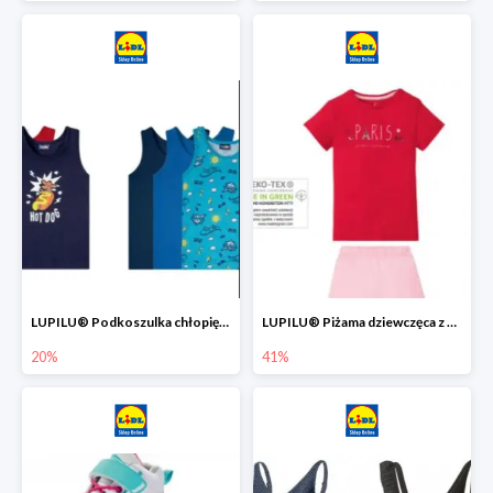
LUPILU® Podkoszulka chłopięca z bawełny -20%
LUPILU® Piżama dziewczęca z bawełny -41%
20%
41%