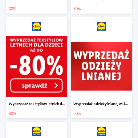
30%
80%
Wyprzedaż tekstyliów letnich dla dzieci w Lidlu Online do -80%
Wyprzedaż odzieży lnianej w Lidlu Online do -50%
80%
50%