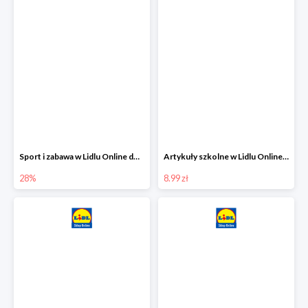
Sport i zabawa w Lidlu Online do -28%
Artykuły szkolne w Lidlu Online od 8,99 zł
28%
8.99 zł