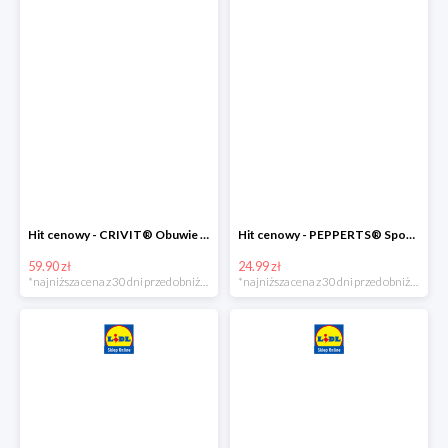
Hit cenowy - CRIVIT® Obuwie dziewczęce sportowe i na co dzień, 1 para
Hit cenowy - PEPPERTS® Spodnie dresowe dziewczęce, 1 para
59.90 zł
24.99 zł
*najniższa cena z 30 dni przed obniżką
*najniższa cena z 30 dni przed obniżką