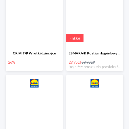
-
50
%
CRIVIT® Wrotki dziecięce
ESMARA® Kostium kąpielowy ciążowy lub tankini ciążowe -50%
26%
29.95 zł
59.90 zł*
*najniższa cena z 30 dni przed obniżką