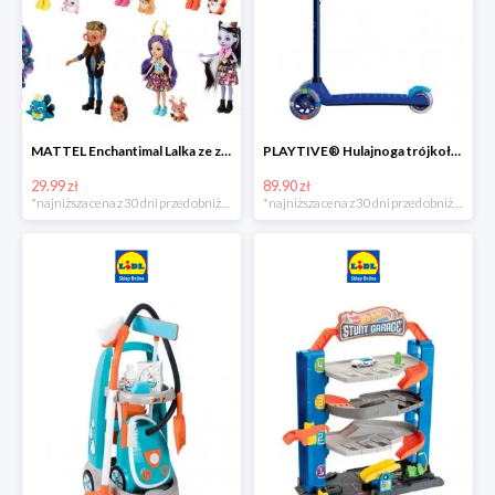
MATTEL Enchantimal Lalka ze zwierzątkiem
PLAYTIVE® Hulajnoga trójkołowa Tri Scooter z diodami LED
29.99 zł
89.90 zł
*najniższa cena z 30 dni przed obniżką
*najniższa cena z 30 dni przed obniżką