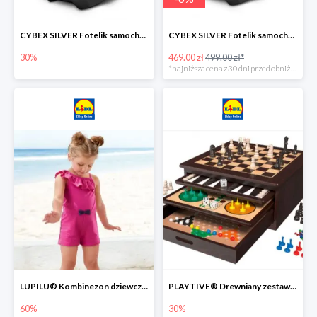
CYBEX SILVER Fotelik samochodowy -30%
CYBEX SILVER Fotelik samochodowy + dostawa gratis!
30%
469.00 zł
499.00 zł*
*najniższa cena z 30 dni przed obniżką
LUPILU® Kombinezon dziewczęcy z bawełny
PLAYTIVE® Drewniany zestaw gier 10 w 1
60%
30%