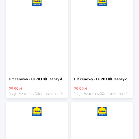
Hit cenowy - LUPILU® Jeansy dziewczęce slim fit
Hit cenowy - LUPILU® Jeansy chłopięce slim fit
29.99 zł
29.99 zł
*najniższa cena z 30 dni przed obniżką
*najniższa cena z 30 dni przed obniżką