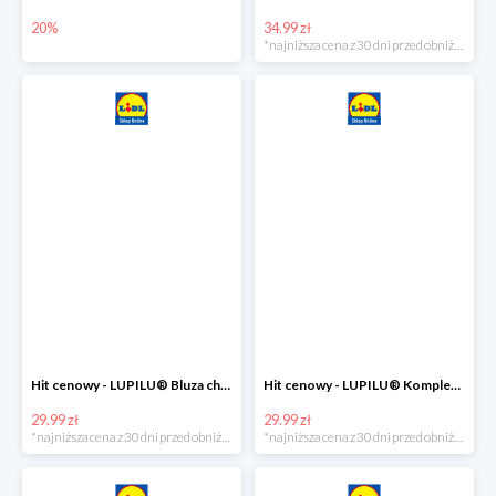
20%
34.99 zł
*najniższa cena z 30 dni przed obniżką
Hit cenowy - LUPILU® Bluza chłopięca w stylu college
Hit cenowy - LUPILU® Komplet dziewczęcy (sukienka + legginsy)
29.99 zł
29.99 zł
*najniższa cena z 30 dni przed obniżką
*najniższa cena z 30 dni przed obniżką