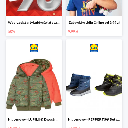
Wyprzedaż artykułów świątecznych w Lidlu Online
Zabawki w Lidlu Online od 9.99 zł
50%
9.99 zł
Hit cenowy - LUPILU® Dwustronna kurtka dziecięca z polarem
Hit cenowy - PEPPERTS® Buty zimowe chłopięce