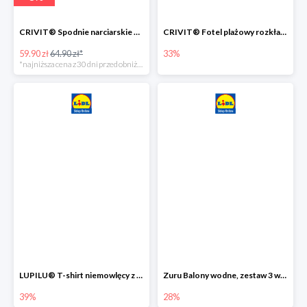
CRIVIT® Spodnie narciarskie dziewczęce
CRIVIT® Fotel plażowy rozkładany / Brodzik dziecięcy
59.90 zł
64.90 zł*
33%
*najniższa cena z 30 dni przed obniżką
LUPILU® T-shirt niemowlęcy z biobawełny -39%
Zuru Balony wodne, zestaw 3 wiązek -28%
39%
28%