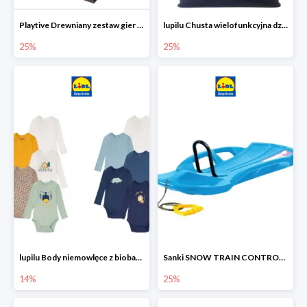
Playtive Drewniany zestaw gier 10 w 1
lupilu Chusta wielofunkcyjna dziecięca
25%
25%
lupilu Body niemowlęce z biobawełny
Sanki SNOW TRAIN CONTROL -25%
14%
25%