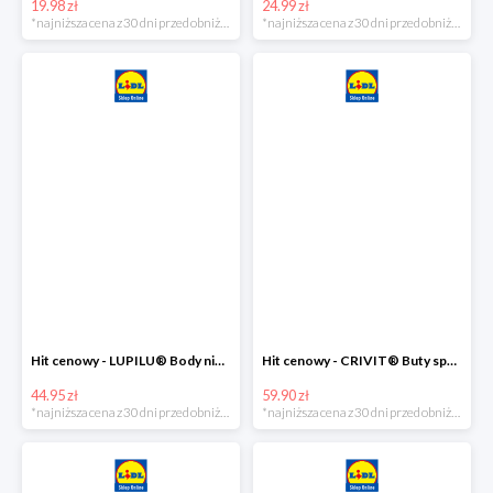
19.98 zł
24.99 zł
*najniższa cena z 30 dni przed obniżką
*najniższa cena z 30 dni przed obniżką
Hit cenowy - LUPILU® Body niemowlęce z biobawełny, z krótkim rękawem, 5 sztuk
Hit cenowy - CRIVIT® Buty sportowe chłopięce WellWalk, 1 para
44.95 zł
59.90 zł
*najniższa cena z 30 dni przed obniżką
*najniższa cena z 30 dni przed obniżką