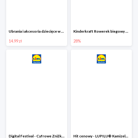
Ubrania i akcesoria dziecięce w Lidlu Online od 14,99 zł
Kinderkraft Rowerek biegowy Fly
14.99 zł
28%
Digital Festival - Cyfrowe Zniżki Ubrania dla dzieci w Lidlu -20%
Hit cenowy - LUPILU® Kamizelka pikowana dziewczęca