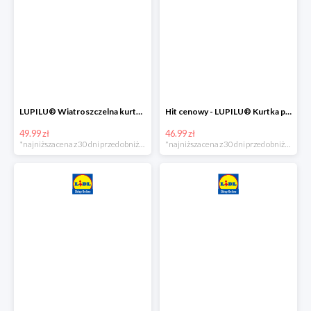
LUPILU® Wiatroszczelna kurtka dziecięca softshell, 1 sztuka
Hit cenowy - LUPILU® Kurtka przeciwdeszczowa dziewczęca, 1 sztuka
49.99 zł
46.99 zł
*najniższa cena z 30 dni przed obniżką
*najniższa cena z 30 dni przed obniżką