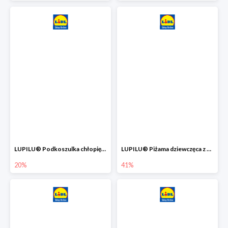
LUPILU® Podkoszulka chłopięca z bawełny -20%
LUPILU® Piżama dziewczęca z bawełny -41%
20%
41%