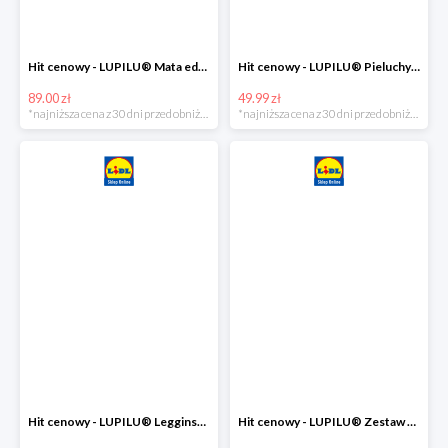
Hit cenowy - LUPILU® Mata edukacyjna dla niemowląt, 1 sztuka
Hit cenowy - LUPILU® Pieluchy tetrowe 80x80 cm, z biobawełny, 5 sztuk
89.00 zł
49.99 zł
*najniższa cena z 30 dni przed obniżką
*najniższa cena z 30 dni przed obniżką
Hit cenowy - LUPILU® Legginsy niemowlęce z biobawełną, 2 pary
Hit cenowy - LUPILU® Zestaw dziecięcy z biobawełny (body + koszulka + spodenki), 1 komplet