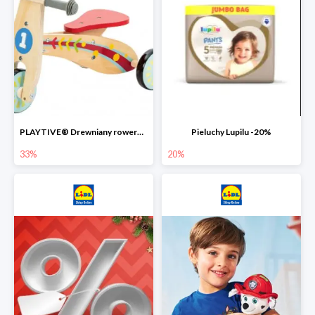
PLAYTIVE® Drewniany rowerek biegowy -33%
Pieluchy Lupilu -20%
33%
20%