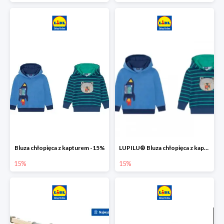
Bluza chłopięca z kapturem -15%
LUPILU® Bluza chłopięca z kapturem
15%
15%