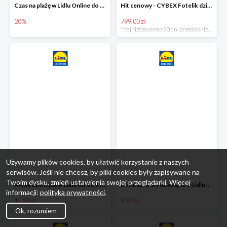
Czas na plażę w Lidlu Online do -20%
Hit cenowy - CYBEX Fotelik dziecięcy samochodowy Pallasfix grupa I-III, 9-36 kg
20%
799.00 zł
*najniższa cena z 30 dni przed obniżką
Używamy plików cookies, by ułatwić korzystanie z naszych
serwisów. Jeśli nie chcesz, by pliki cookies były zapisywane na
Twoim dysku, zmień ustawienia swojej przeglądarki. Więcej
Moda dziecięca w Lidlu od 11.99 zł
Ubrania i buty dziecięce w Lidlu Online od 9,99 zł
informacji:
polityka prywatności
.
11.99 zł
9.99 zł
Ok, rozumiem