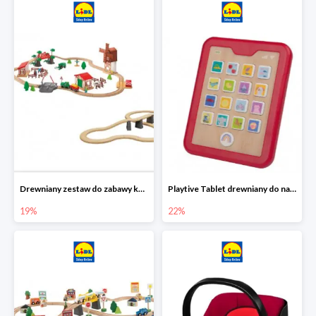
Drewniany zestaw do zabawy kolejką - farma i wiadukt
Playtive Tablet drewniany do nauki, interaktywny
19%
22%