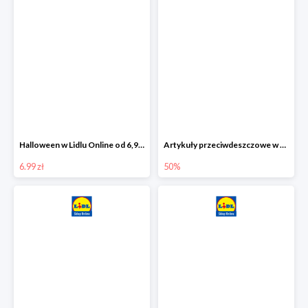
Halloween w Lidlu Online od 6,99 zł
Artykuły przeciwdeszczowe w Lodilu Online do -50%
6.99 zł
50%