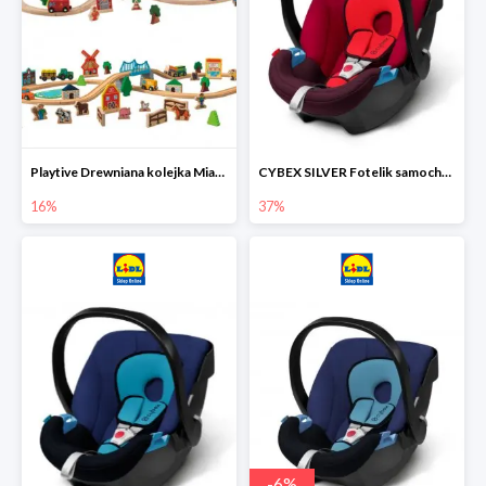
Playtive Drewniana kolejka Miasto lub Farma
CYBEX SILVER Fotelik samochodowy
16%
37%
-
6
%