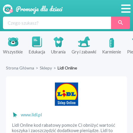
Promocje
Produkty
Sklepy
Wszystkie
Edukacja
Ubrania
Gry i zabawki
Karmienie
Pie
Blog
Strona Główna
>
Sklepy
>
Lidl Online
Wyprawka
www.lidl.pl
Lidl Online kod rabatowy pomoże Ci obniżyć wartość
koszyka i zaoszczędzić dodatkowe pieniądze. Lidl to