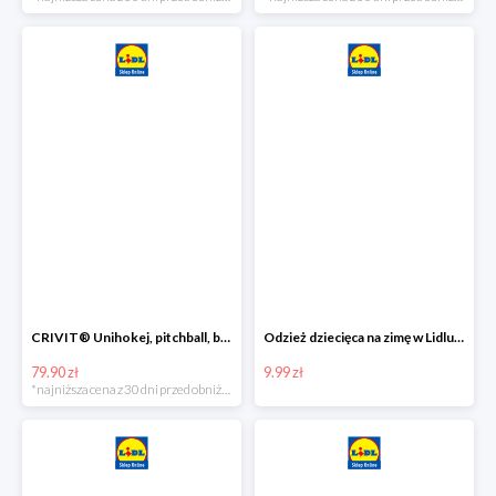
CRIVIT® Unihokej, pitchball, bean bag lub disc golf
Odzież dziecięca na zimę w Lidlu Online od 9,99 zł
79.90 zł
9.99 zł
*najniższa cena z 30 dni przed obniżką