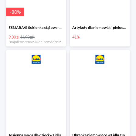
-
80
%
ESMARA® Sukienka ciążowa -79%
Artykuły dla niemowląt i pieluchy w Lidlu Online do -41%
9.00 zł
44.99 zł*
41%
*najniższa cena z 30 dni przed obniżką
Jesienna moda dla dzieci w Lidlu Online do -30%
Ubranka niemowlęce w Lidlu Online do -80%