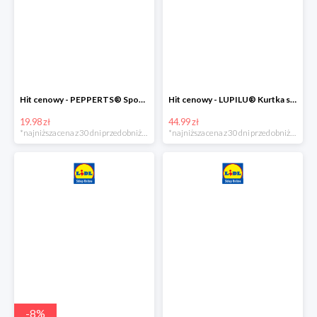
Hit cenowy - PEPPERTS® Spodnie dresowe chłopięce, 1 para
Hit cenowy - LUPILU® Kurtka softshell chłopięca, 1 sztuka
19.98 zł
44.99 zł
*najniższa cena z 30 dni przed obniżką
*najniższa cena z 30 dni przed obniżką
-
8
%