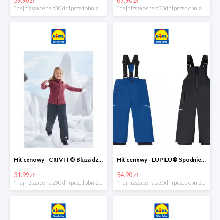
59.90 zł
67.90 zł
*najniższa cena z 30 dni przed obniżką
*najniższa cena z 30 dni przed obniżką
Hit cenowy - CRIVIT® Bluza dziewczęca z polaru
Hit cenowy - LUPILU® Spodnie narciarskie chłopięce
31.99 zł
54.90 zł
*najniższa cena z 30 dni przed obniżką
*najniższa cena z 30 dni przed obniżką