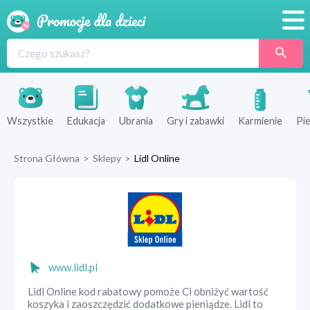
Promocje
Produkty
Sklepy
Wszystkie
Edukacja
Ubrania
Gry i zabawki
Karmienie
Pie
Blog
Strona Główna
>
Sklepy
>
Lidl Online
Wyprawka
www.lidl.pl
Lidl Online kod rabatowy pomoże Ci obniżyć wartość
koszyka i zaoszczędzić dodatkowe pieniądze. Lidl to