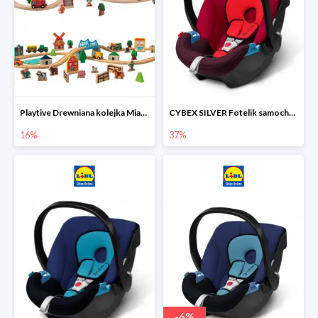
Playtive Drewniana kolejka Miasto lub Farma
CYBEX SILVER Fotelik samochodowy
16%
37%
-
6
%