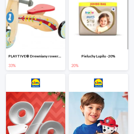
PLAYTIVE® Drewniany rowerek biegowy -33%
Pieluchy Lupilu -20%
33%
20%