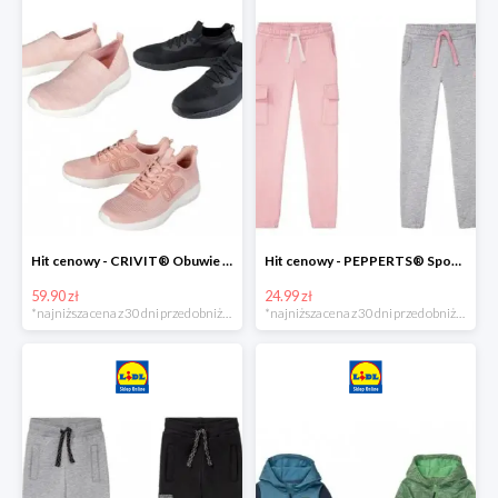
Hit cenowy - CRIVIT® Obuwie dziewczęce sportowe i na co dzień, 1 para
Hit cenowy - PEPPERTS® Spodnie dresowe dziewczęce, 1 para
59.90 zł
24.99 zł
*najniższa cena z 30 dni przed obniżką
*najniższa cena z 30 dni przed obniżką