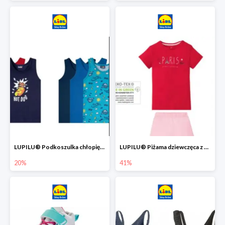
LUPILU® Podkoszulka chłopięca z bawełny -20%
LUPILU® Piżama dziewczęca z bawełny -41%
20%
41%