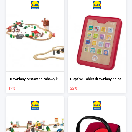
Drewniany zestaw do zabawy kolejką - farma i wiadukt
Playtive Tablet drewniany do nauki, interaktywny
19%
22%