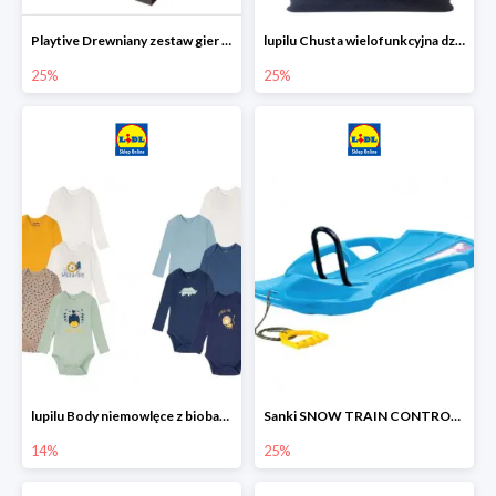
Playtive Drewniany zestaw gier 10 w 1
lupilu Chusta wielofunkcyjna dziecięca
25%
25%
lupilu Body niemowlęce z biobawełny
Sanki SNOW TRAIN CONTROL -25%
14%
25%