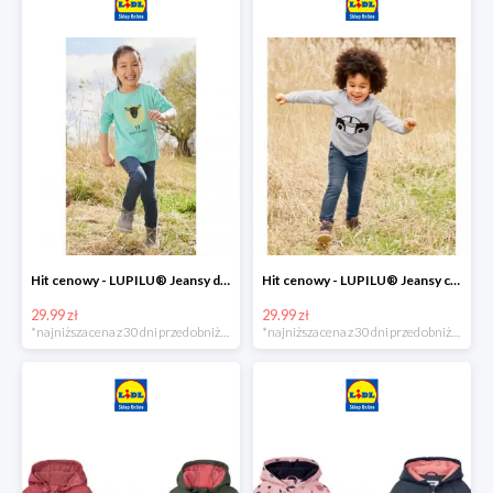
Hit cenowy - LUPILU® Jeansy dziewczęce slim fit
Hit cenowy - LUPILU® Jeansy chłopięce slim fit
29.99 zł
29.99 zł
*najniższa cena z 30 dni przed obniżką
*najniższa cena z 30 dni przed obniżką