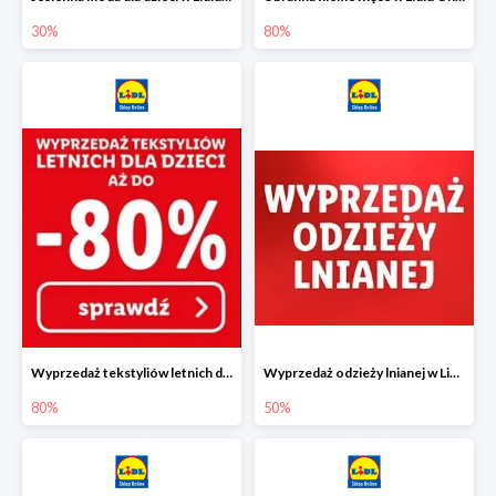
30%
80%
Wyprzedaż tekstyliów letnich dla dzieci w Lidlu Online do -80%
Wyprzedaż odzieży lnianej w Lidlu Online do -50%
80%
50%