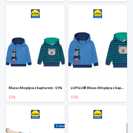
Bluza chłopięca z kapturem -15%
LUPILU® Bluza chłopięca z kapturem
15%
15%