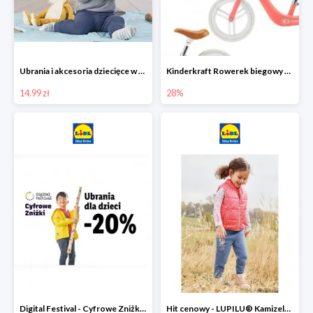
Ubrania i akcesoria dziecięce w Lidlu Online od 14,99 zł
Kinderkraft Rowerek biegowy Fly
14.99 zł
28%
Digital Festival - Cyfrowe Zniżki Ubrania dla dzieci w Lidlu -20%
Hit cenowy - LUPILU® Kamizelka pikowana dziewczęca