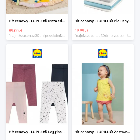
Hit cenowy - LUPILU® Mata edukacyjna dla niemowląt, 1 sztuka
Hit cenowy - LUPILU® Pieluchy tetrowe 80x80 cm, z biobawełny, 5 sztuk
89.00 zł
49.99 zł
*najniższa cena z 30 dni przed obniżką
*najniższa cena z 30 dni przed obniżką
Hit cenowy - LUPILU® Legginsy niemowlęce z biobawełną, 2 pary
Hit cenowy - LUPILU® Zestaw dziecięcy z biobawełny (body + koszulka + spodenki), 1 komplet