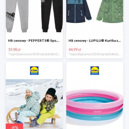
Hit cenowy - PEPPERTS® Spodnie dresowe chłopięce, 1 para
Hit cenowy - LUPILU® Kurtka softshell chłopięca, 1 sztuka
19.98 zł
44.99 zł
*najniższa cena z 30 dni przed obniżką
*najniższa cena z 30 dni przed obniżką
-
8
%