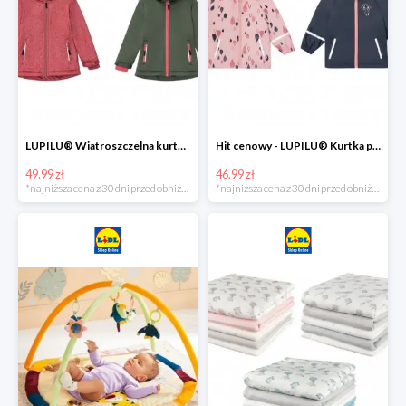
LUPILU® Wiatroszczelna kurtka dziecięca softshell, 1 sztuka
Hit cenowy - LUPILU® Kurtka przeciwdeszczowa dziewczęca, 1 sztuka
49.99 zł
46.99 zł
*najniższa cena z 30 dni przed obniżką
*najniższa cena z 30 dni przed obniżką