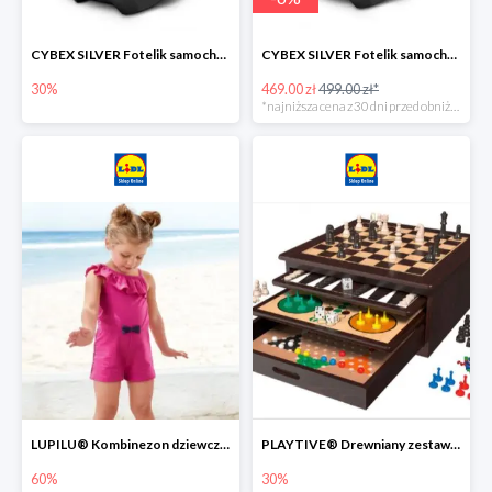
CYBEX SILVER Fotelik samochodowy -30%
CYBEX SILVER Fotelik samochodowy + dostawa gratis!
30%
469.00 zł
499.00 zł*
*najniższa cena z 30 dni przed obniżką
LUPILU® Kombinezon dziewczęcy z bawełny
PLAYTIVE® Drewniany zestaw gier 10 w 1
60%
30%