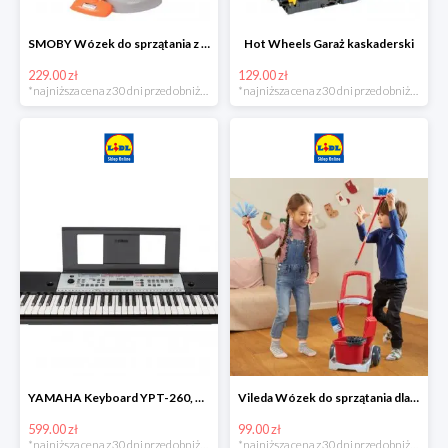
SMOBY Wózek do sprzątania z odkurzaczem
Hot Wheels Garaż kaskaderski
229.00 zł
129.00 zł
*najniższa cena z 30 dni przed obniżką
*najniższa cena z 30 dni przed obniżką
YAMAHA Keyboard YPT-260, 61 klawiszy
Vileda Wózek do sprzątania dla dzieci
599.00 zł
99.00 zł
*najniższa cena z 30 dni przed obniżką
*najniższa cena z 30 dni przed obniżką