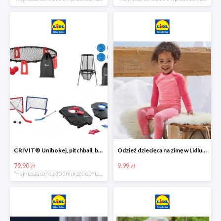
CRIVIT® Unihokej, pitchball, bean bag lub disc golf
Odzież dziecięca na zimę w Lidlu Online od 9,99 zł
79.90 zł
9.99 zł
*najniższa cena z 30 dni przed obniżką