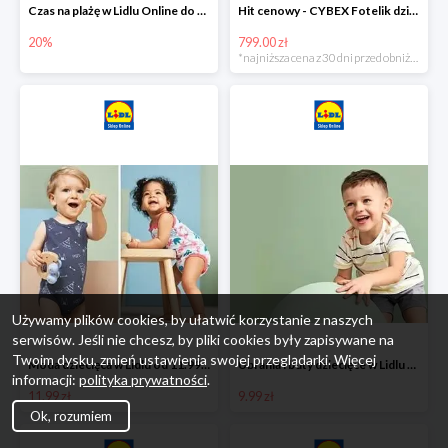
Czas na plażę w Lidlu Online do -20%
Hit cenowy - CYBEX Fotelik dziecięcy samochodowy Pallasfix grupa I-III, 9-36 kg
20%
799.00 zł
*najniższa cena z 30 dni przed obniżką
Używamy plików cookies, by ułatwić korzystanie z naszych
serwisów. Jeśli nie chcesz, by pliki cookies były zapisywane na
Twoim dysku, zmień ustawienia swojej przeglądarki. Więcej
Moda dziecięca w Lidlu od 11.99 zł
Ubrania i buty dziecięce w Lidlu Online od 9,99 zł
informacji:
polityka prywatności
.
11.99 zł
9.99 zł
Ok, rozumiem