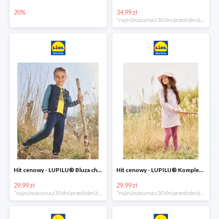
20%
34.99 zł
*najniższa cena z 30 dni przed obniżką
Hit cenowy - LUPILU® Bluza chłopięca w stylu college
Hit cenowy - LUPILU® Komplet dziewczęcy (sukienka + legginsy)
29.99 zł
29.99 zł
*najniższa cena z 30 dni przed obniżką
*najniższa cena z 30 dni przed obniżką