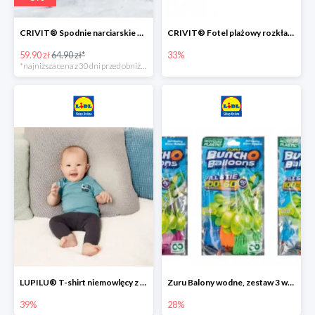
CRIVIT® Spodnie narciarskie dziewczęce
CRIVIT® Fotel plażowy rozkładany / Brodzik dziecięcy
59.90 zł
64.90 zł*
33%
*najniższa cena z 30 dni przed obniżką
LUPILU® T-shirt niemowlęcy z biobawełny -39%
Zuru Balony wodne, zestaw 3 wiązek -28%
39%
28%