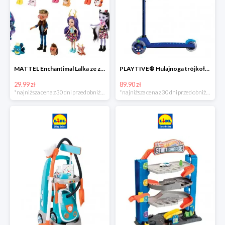
MATTEL Enchantimal Lalka ze zwierzątkiem
PLAYTIVE® Hulajnoga trójkołowa Tri Scooter z diodami LED
29.99 zł
89.90 zł
*najniższa cena z 30 dni przed obniżką
*najniższa cena z 30 dni przed obniżką