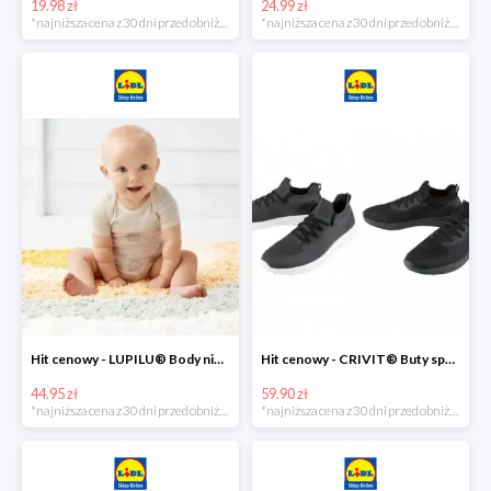
19.98 zł
24.99 zł
*najniższa cena z 30 dni przed obniżką
*najniższa cena z 30 dni przed obniżką
Hit cenowy - LUPILU® Body niemowlęce z biobawełny, z krótkim rękawem, 5 sztuk
Hit cenowy - CRIVIT® Buty sportowe chłopięce WellWalk, 1 para
44.95 zł
59.90 zł
*najniższa cena z 30 dni przed obniżką
*najniższa cena z 30 dni przed obniżką