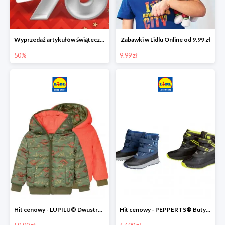
Wyprzedaż artykułów świątecznych w Lidlu Online
Zabawki w Lidlu Online od 9.99 zł
50%
9.99 zł
Hit cenowy - LUPILU® Dwustronna kurtka dziecięca z polarem
Hit cenowy - PEPPERTS® Buty zimowe chłopięce