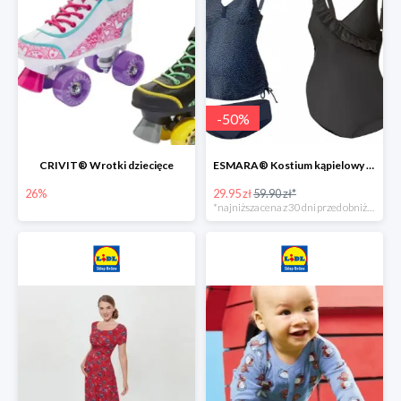
-
50
%
CRIVIT® Wrotki dziecięce
ESMARA® Kostium kąpielowy ciążowy lub tankini ciążowe -50%
26%
29.95 zł
59.90 zł*
*najniższa cena z 30 dni przed obniżką