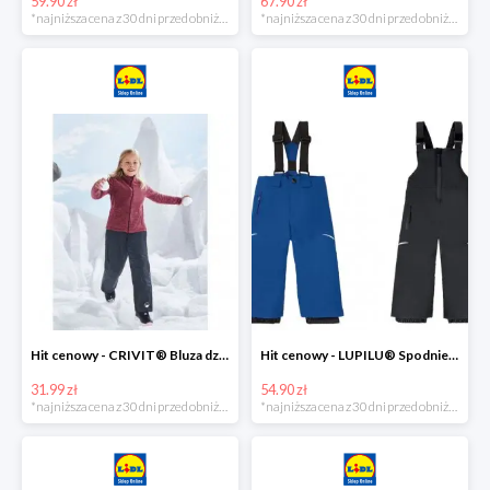
59.90 zł
67.90 zł
*najniższa cena z 30 dni przed obniżką
*najniższa cena z 30 dni przed obniżką
Hit cenowy - CRIVIT® Bluza dziewczęca z polaru
Hit cenowy - LUPILU® Spodnie narciarskie chłopięce
31.99 zł
54.90 zł
*najniższa cena z 30 dni przed obniżką
*najniższa cena z 30 dni przed obniżką