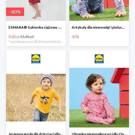
-
80
%
ESMARA® Sukienka ciążowa -79%
Artykuły dla niemowląt i pieluchy w Lidlu Online do -41%
9.00 zł
44.99 zł*
41%
*najniższa cena z 30 dni przed obniżką
Jesienna moda dla dzieci w Lidlu Online do -30%
Ubranka niemowlęce w Lidlu Online do -80%