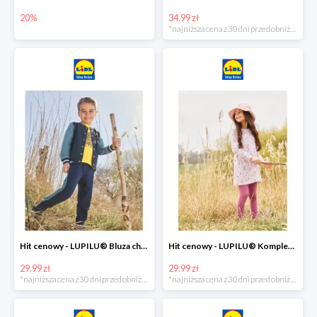
20%
34.99 zł
*najniższa cena z 30 dni przed obniżką
Hit cenowy - LUPILU® Bluza chłopięca w stylu college
Hit cenowy - LUPILU® Komplet dziewczęcy (sukienka + legginsy)
29.99 zł
29.99 zł
*najniższa cena z 30 dni przed obniżką
*najniższa cena z 30 dni przed obniżką