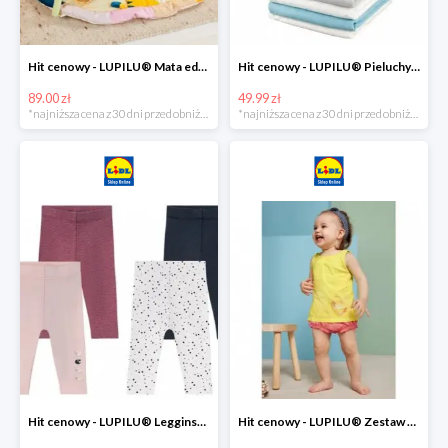
Hit cenowy - LUPILU® Mata edukacyjna dla niemowląt, 1 sztuka
Hit cenowy - LUPILU® Pieluchy tetrowe 80x80 cm, z biobawełny, 5 sztuk
89.00 zł
49.99 zł
*najniższa cena z 30 dni przed obniżką
*najniższa cena z 30 dni przed obniżką
Hit cenowy - LUPILU® Legginsy niemowlęce z biobawełną, 2 pary
Hit cenowy - LUPILU® Zestaw dziecięcy z biobawełny (body + koszulka + spodenki), 1 komplet