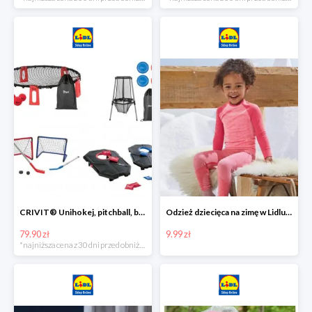
CRIVIT® Unihokej, pitchball, bean bag lub disc golf
Odzież dziecięca na zimę w Lidlu Online od 9,99 zł
79.90 zł
9.99 zł
*najniższa cena z 30 dni przed obniżką