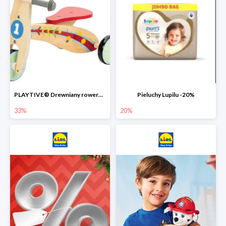
PLAYTIVE® Drewniany rowerek biegowy -33%
Pieluchy Lupilu -20%
33%
20%