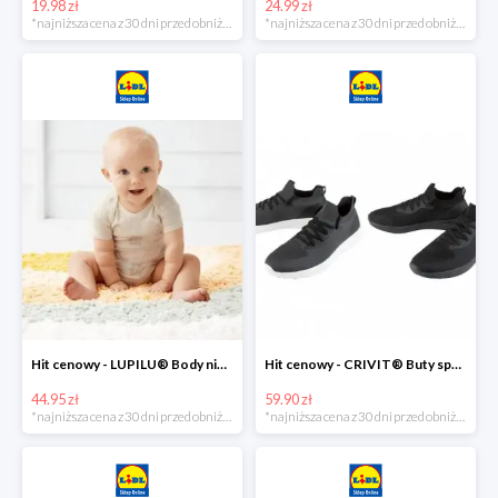
19.98 zł
24.99 zł
*najniższa cena z 30 dni przed obniżką
*najniższa cena z 30 dni przed obniżką
Hit cenowy - LUPILU® Body niemowlęce z biobawełny, z krótkim rękawem, 5 sztuk
Hit cenowy - CRIVIT® Buty sportowe chłopięce WellWalk, 1 para
44.95 zł
59.90 zł
*najniższa cena z 30 dni przed obniżką
*najniższa cena z 30 dni przed obniżką