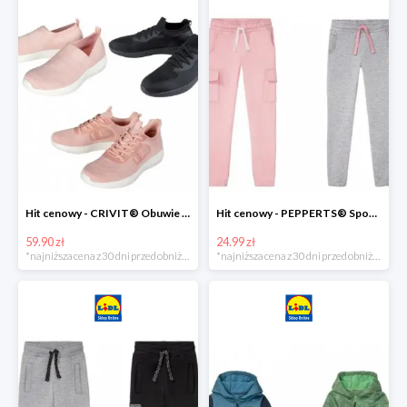
Hit cenowy - CRIVIT® Obuwie dziewczęce sportowe i na co dzień, 1 para
Hit cenowy - PEPPERTS® Spodnie dresowe dziewczęce, 1 para
59.90 zł
24.99 zł
*najniższa cena z 30 dni przed obniżką
*najniższa cena z 30 dni przed obniżką