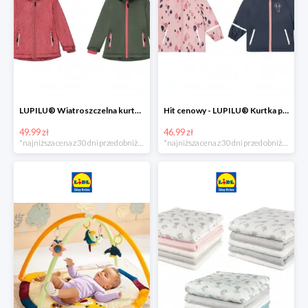
LUPILU® Wiatroszczelna kurtka dziecięca softshell, 1 sztuka
Hit cenowy - LUPILU® Kurtka przeciwdeszczowa dziewczęca, 1 sztuka
49.99 zł
46.99 zł
*najniższa cena z 30 dni przed obniżką
*najniższa cena z 30 dni przed obniżką