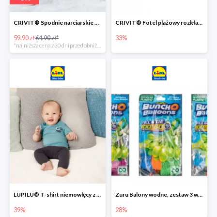
CRIVIT® Spodnie narciarskie dziewczęce
CRIVIT® Fotel plażowy rozkładany / Brodzik dziecięcy
59.90 zł
64.90 zł*
33%
*najniższa cena z 30 dni przed obniżką
LUPILU® T-shirt niemowlęcy z biobawełny -39%
Zuru Balony wodne, zestaw 3 wiązek -28%
39%
28%