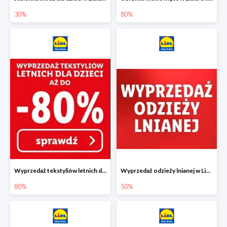
30%
80%
Wyprzedaż tekstyliów letnich dla dzieci w Lidlu Online do -80%
Wyprzedaż odzieży lnianej w Lidlu Online do -50%
80%
50%