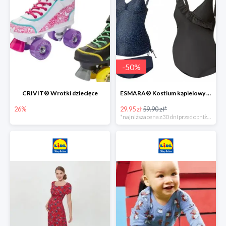
-
50
%
CRIVIT® Wrotki dziecięce
ESMARA® Kostium kąpielowy ciążowy lub tankini ciążowe -50%
26%
29.95 zł
59.90 zł*
*najniższa cena z 30 dni przed obniżką