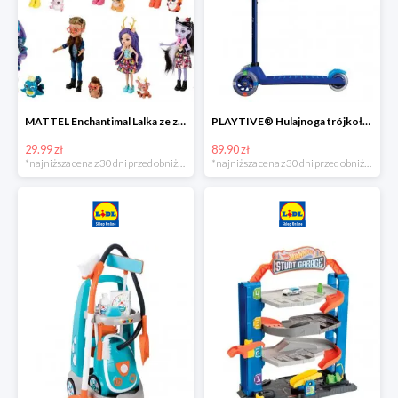
MATTEL Enchantimal Lalka ze zwierzątkiem
PLAYTIVE® Hulajnoga trójkołowa Tri Scooter z diodami LED
29.99 zł
89.90 zł
*najniższa cena z 30 dni przed obniżką
*najniższa cena z 30 dni przed obniżką