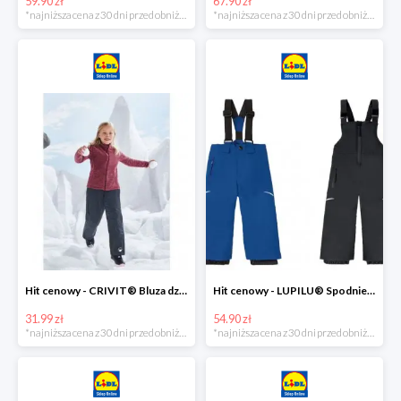
59.90 zł
67.90 zł
*najniższa cena z 30 dni przed obniżką
*najniższa cena z 30 dni przed obniżką
Hit cenowy - CRIVIT® Bluza dziewczęca z polaru
Hit cenowy - LUPILU® Spodnie narciarskie chłopięce
31.99 zł
54.90 zł
*najniższa cena z 30 dni przed obniżką
*najniższa cena z 30 dni przed obniżką