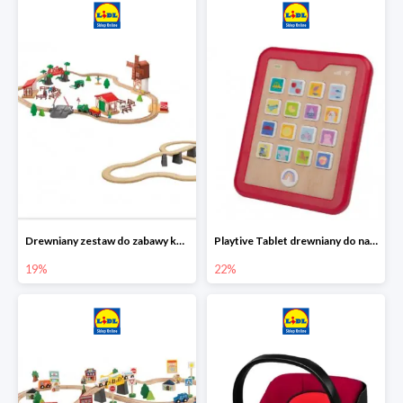
Drewniany zestaw do zabawy kolejką - farma i wiadukt
Playtive Tablet drewniany do nauki, interaktywny
19%
22%