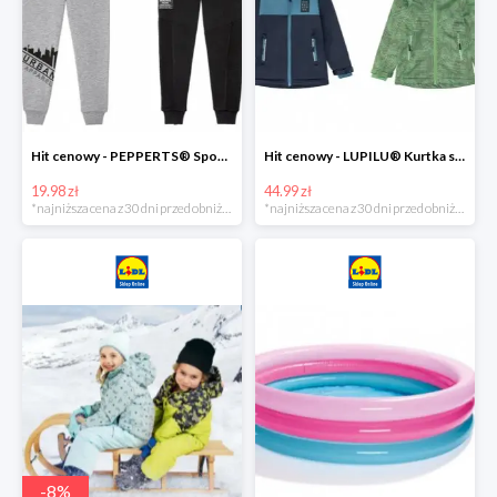
Hit cenowy - PEPPERTS® Spodnie dresowe chłopięce, 1 para
Hit cenowy - LUPILU® Kurtka softshell chłopięca, 1 sztuka
19.98 zł
44.99 zł
*najniższa cena z 30 dni przed obniżką
*najniższa cena z 30 dni przed obniżką
-
8
%