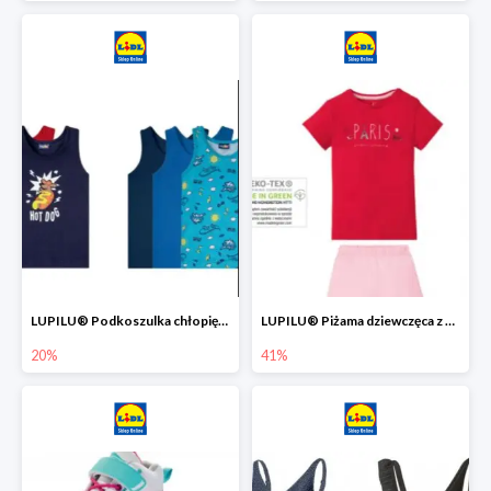
LUPILU® Podkoszulka chłopięca z bawełny -20%
LUPILU® Piżama dziewczęca z bawełny -41%
20%
41%