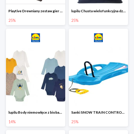
Playtive Drewniany zestaw gier 10 w 1
lupilu Chusta wielofunkcyjna dziecięca
25%
25%
lupilu Body niemowlęce z biobawełny
Sanki SNOW TRAIN CONTROL -25%
14%
25%