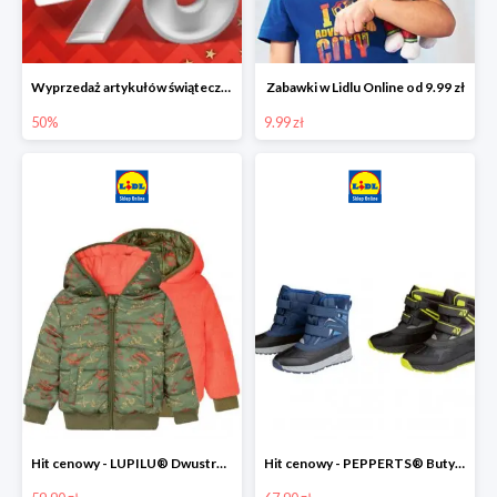
Wyprzedaż artykułów świątecznych w Lidlu Online
Zabawki w Lidlu Online od 9.99 zł
50%
9.99 zł
Hit cenowy - LUPILU® Dwustronna kurtka dziecięca z polarem
Hit cenowy - PEPPERTS® Buty zimowe chłopięce