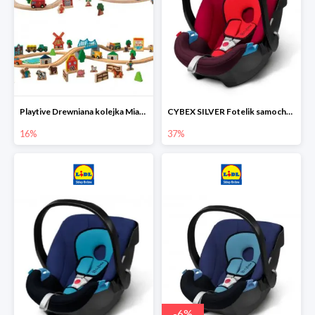
Playtive Drewniana kolejka Miasto lub Farma
CYBEX SILVER Fotelik samochodowy
16%
37%
-
6
%