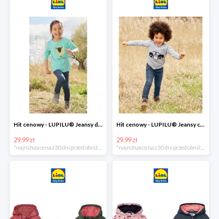
Hit cenowy - LUPILU® Jeansy dziewczęce slim fit
Hit cenowy - LUPILU® Jeansy chłopięce slim fit
29.99 zł
29.99 zł
*najniższa cena z 30 dni przed obniżką
*najniższa cena z 30 dni przed obniżką