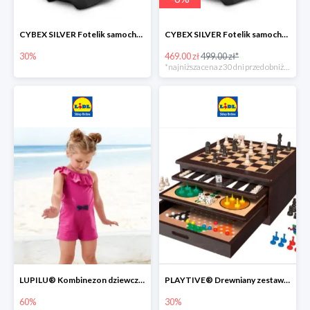
CYBEX SILVER Fotelik samochodowy -30%
CYBEX SILVER Fotelik samochodowy + dostawa gratis!
30%
469.00 zł
499.00 zł*
*najniższa cena z 30 dni przed obniżką
LUPILU® Kombinezon dziewczęcy z bawełny
PLAYTIVE® Drewniany zestaw gier 10 w 1
60%
30%