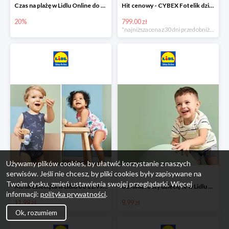
Czas na plażę w Lidlu Online do -20%
Hit cenowy - CYBEX Fotelik dziecięcy samochodowy Pallasfix grupa I-III, 9-36 kg
20%
799.00 zł
*najniższa cena z 30 dni przed obniżką
Używamy plików cookies, by ułatwić korzystanie z naszych
serwisów. Jeśli nie chcesz, by pliki cookies były zapisywane na
Twoim dysku, zmień ustawienia swojej przeglądarki. Więcej
Moda dziecięca w Lidlu od 11.99 zł
Ubrania i buty dziecięce w Lidlu Online od 9,99 zł
informacji:
polityka prywatności
.
11.99 zł
9.99 zł
Ok, rozumiem