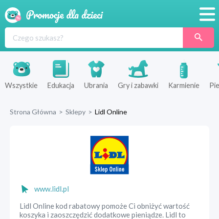
Promocje
Produkty
Sklepy
Wszystkie
Edukacja
Ubrania
Gry i zabawki
Karmienie
Pie
Blog
Strona Główna
>
Sklepy
>
Lidl Online
Wyprawka
www.lidl.pl
Lidl Online kod rabatowy pomoże Ci obniżyć wartość
koszyka i zaoszczędzić dodatkowe pieniądze. Lidl to