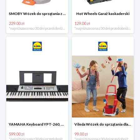
SMOBY Wózek do sprzątania z odkurzaczem
Hot Wheels Garaż kaskaderski
229.00 zł
129.00 zł
*najniższa cena z 30 dni przed obniżką
*najniższa cena z 30 dni przed obniżką
YAMAHA Keyboard YPT-260, 61 klawiszy
Vileda Wózek do sprzątania dla dzieci
599.00 zł
99.00 zł
*najniższa cena z 30 dni przed obniżką
*najniższa cena z 30 dni przed obniżką