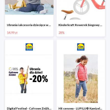
Ubrania i akcesoria dziecięce w Lidlu Online od 14,99 zł
Kinderkraft Rowerek biegowy Fly
14.99 zł
28%
Digital Festival - Cyfrowe Zniżki Ubrania dla dzieci w Lidlu -20%
Hit cenowy - LUPILU® Kamizelka pikowana dziewczęca