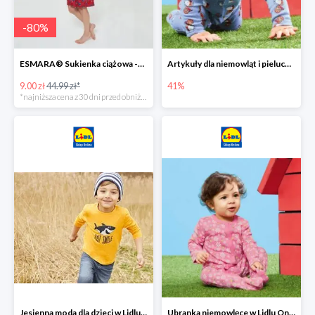
-
80
%
ESMARA® Sukienka ciążowa -79%
Artykuły dla niemowląt i pieluchy w Lidlu Online do -41%
9.00 zł
44.99 zł*
41%
*najniższa cena z 30 dni przed obniżką
Jesienna moda dla dzieci w Lidlu Online do -30%
Ubranka niemowlęce w Lidlu Online do -80%