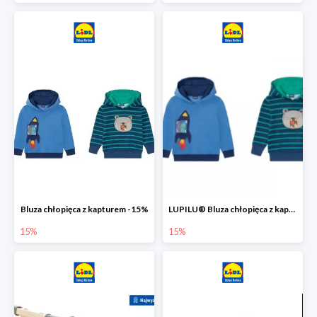
Bluza chłopięca z kapturem -15%
LUPILU® Bluza chłopięca z kapturem
15%
15%