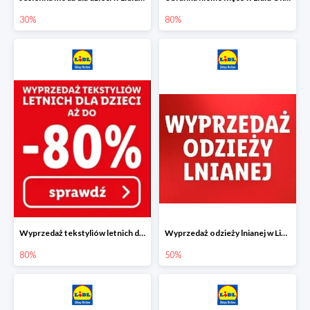
30%
80%
Wyprzedaż tekstyliów letnich dla dzieci w Lidlu Online do -80%
Wyprzedaż odzieży lnianej w Lidlu Online do -50%
80%
50%