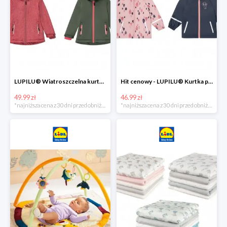
LUPILU® Wiatroszczelna kurtka dziecięca softshell, 1 sztuka
Hit cenowy - LUPILU® Kurtka przeciwdeszczowa dziewczęca, 1 sztuka
49.99 zł
46.99 zł
*najniższa cena z 30 dni przed obniżką
*najniższa cena z 30 dni przed obniżką