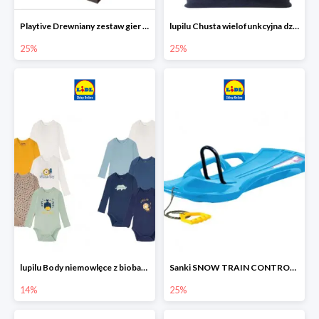
Playtive Drewniany zestaw gier 10 w 1
lupilu Chusta wielofunkcyjna dziecięca
25%
25%
lupilu Body niemowlęce z biobawełny
Sanki SNOW TRAIN CONTROL -25%
14%
25%