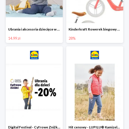
Ubrania i akcesoria dziecięce w Lidlu Online od 14,99 zł
Kinderkraft Rowerek biegowy Fly
14.99 zł
28%
Digital Festival - Cyfrowe Zniżki Ubrania dla dzieci w Lidlu -20%
Hit cenowy - LUPILU® Kamizelka pikowana dziewczęca