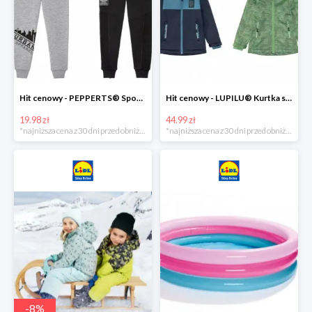
Hit cenowy - PEPPERTS® Spodnie dresowe chłopięce, 1 para
Hit cenowy - LUPILU® Kurtka softshell chłopięca, 1 sztuka
19.98 zł
44.99 zł
*najniższa cena z 30 dni przed obniżką
*najniższa cena z 30 dni przed obniżką
-
8
%