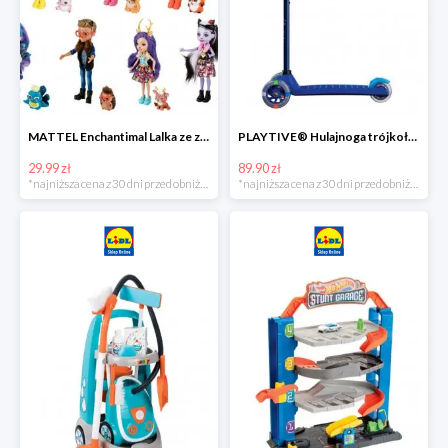
MATTEL Enchantimal Lalka ze zwierzątkiem
PLAYTIVE® Hulajnoga trójkołowa Tri Scooter z diodami LED
29.99 zł
89.90 zł
*najniższa cena z 30 dni przed obniżką
*najniższa cena z 30 dni przed obniżką