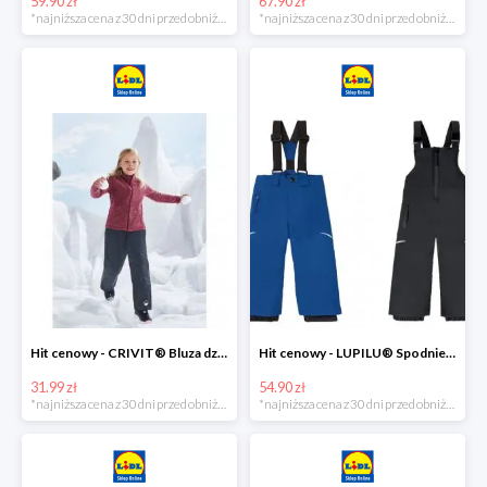
59.90 zł
67.90 zł
*najniższa cena z 30 dni przed obniżką
*najniższa cena z 30 dni przed obniżką
Hit cenowy - CRIVIT® Bluza dziewczęca z polaru
Hit cenowy - LUPILU® Spodnie narciarskie chłopięce
31.99 zł
54.90 zł
*najniższa cena z 30 dni przed obniżką
*najniższa cena z 30 dni przed obniżką