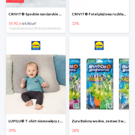
CRIVIT® Spodnie narciarskie dziewczęce
CRIVIT® Fotel plażowy rozkładany / Brodzik dziecięcy
59.90 zł
64.90 zł*
33%
*najniższa cena z 30 dni przed obniżką
LUPILU® T-shirt niemowlęcy z biobawełny -39%
Zuru Balony wodne, zestaw 3 wiązek -28%
39%
28%