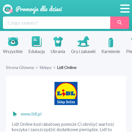
Promocje
Produkty
Sklepy
Wszystkie
Edukacja
Ubrania
Gry i zabawki
Karmienie
Pie
Blog
Strona Główna
>
Sklepy
>
Lidl Online
Wyprawka
www.lidl.pl
Lidl Online kod rabatowy pomoże Ci obniżyć wartość
koszyka i zaoszczędzić dodatkowe pieniądze. Lidl to