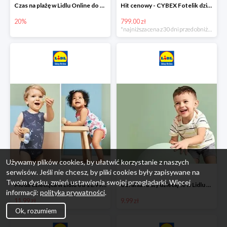
Czas na plażę w Lidlu Online do -20%
Hit cenowy - CYBEX Fotelik dziecięcy samochodowy Pallasfix grupa I-III, 9-36 kg
20%
799.00 zł
*najniższa cena z 30 dni przed obniżką
Używamy plików cookies, by ułatwić korzystanie z naszych
serwisów. Jeśli nie chcesz, by pliki cookies były zapisywane na
Twoim dysku, zmień ustawienia swojej przeglądarki. Więcej
Moda dziecięca w Lidlu od 11.99 zł
Ubrania i buty dziecięce w Lidlu Online od 9,99 zł
informacji:
polityka prywatności
.
11.99 zł
9.99 zł
Ok, rozumiem