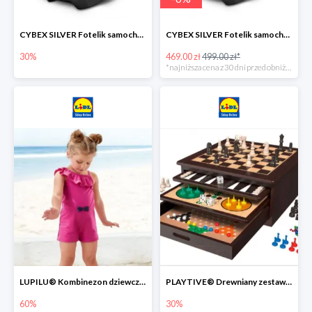
CYBEX SILVER Fotelik samochodowy -30%
CYBEX SILVER Fotelik samochodowy + dostawa gratis!
30%
469.00 zł
499.00 zł*
*najniższa cena z 30 dni przed obniżką
LUPILU® Kombinezon dziewczęcy z bawełny
PLAYTIVE® Drewniany zestaw gier 10 w 1
60%
30%