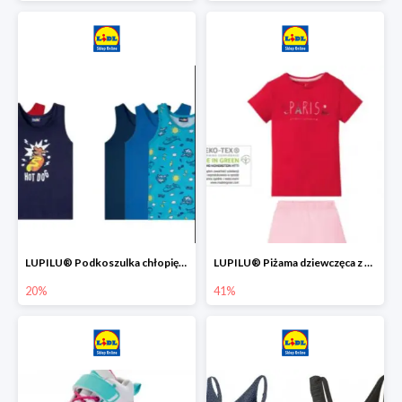
LUPILU® Podkoszulka chłopięca z bawełny -20%
LUPILU® Piżama dziewczęca z bawełny -41%
20%
41%