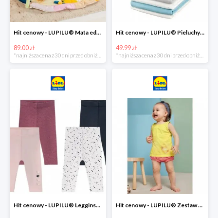
Hit cenowy - LUPILU® Mata edukacyjna dla niemowląt, 1 sztuka
Hit cenowy - LUPILU® Pieluchy tetrowe 80x80 cm, z biobawełny, 5 sztuk
89.00 zł
49.99 zł
*najniższa cena z 30 dni przed obniżką
*najniższa cena z 30 dni przed obniżką
Hit cenowy - LUPILU® Legginsy niemowlęce z biobawełną, 2 pary
Hit cenowy - LUPILU® Zestaw dziecięcy z biobawełny (body + koszulka + spodenki), 1 komplet