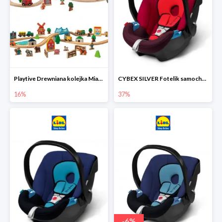
Playtive Drewniana kolejka Miasto lub Farma
CYBEX SILVER Fotelik samochodowy
16%
37%
-
6
%