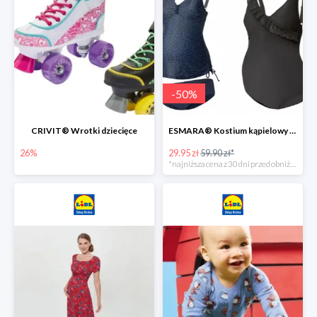
-
50
%
CRIVIT® Wrotki dziecięce
ESMARA® Kostium kąpielowy ciążowy lub tankini ciążowe -50%
26%
29.95 zł
59.90 zł*
*najniższa cena z 30 dni przed obniżką