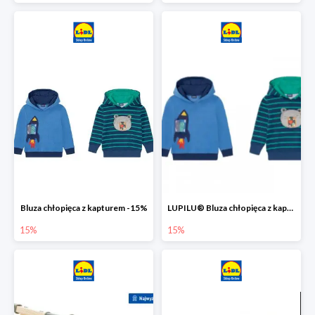
Bluza chłopięca z kapturem -15%
LUPILU® Bluza chłopięca z kapturem
15%
15%