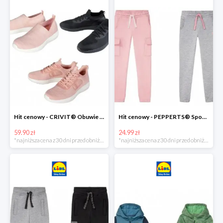
Hit cenowy - CRIVIT® Obuwie dziewczęce sportowe i na co dzień, 1 para
Hit cenowy - PEPPERTS® Spodnie dresowe dziewczęce, 1 para
59.90 zł
24.99 zł
*najniższa cena z 30 dni przed obniżką
*najniższa cena z 30 dni przed obniżką