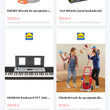
SMOBY Wózek do sprzątania z odkurzaczem
Hot Wheels Garaż kaskaderski
229.00 zł
129.00 zł
*najniższa cena z 30 dni przed obniżką
*najniższa cena z 30 dni przed obniżką
YAMAHA Keyboard YPT-260, 61 klawiszy
Vileda Wózek do sprzątania dla dzieci
599.00 zł
99.00 zł
*najniższa cena z 30 dni przed obniżką
*najniższa cena z 30 dni przed obniżką