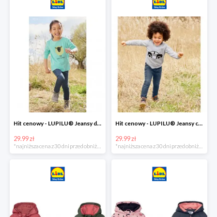
Hit cenowy - LUPILU® Jeansy dziewczęce slim fit
Hit cenowy - LUPILU® Jeansy chłopięce slim fit
29.99 zł
29.99 zł
*najniższa cena z 30 dni przed obniżką
*najniższa cena z 30 dni przed obniżką