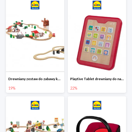
Drewniany zestaw do zabawy kolejką - farma i wiadukt
Playtive Tablet drewniany do nauki, interaktywny
19%
22%