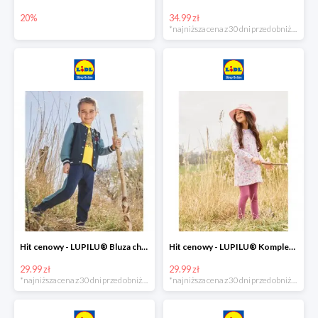
20%
34.99 zł
*najniższa cena z 30 dni przed obniżką
Hit cenowy - LUPILU® Bluza chłopięca w stylu college
Hit cenowy - LUPILU® Komplet dziewczęcy (sukienka + legginsy)
29.99 zł
29.99 zł
*najniższa cena z 30 dni przed obniżką
*najniższa cena z 30 dni przed obniżką