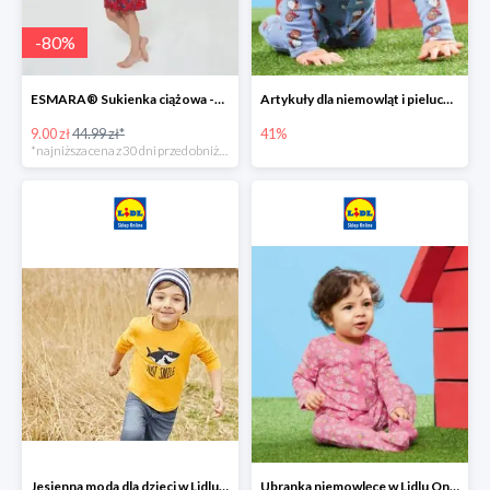
-
80
%
ESMARA® Sukienka ciążowa -79%
Artykuły dla niemowląt i pieluchy w Lidlu Online do -41%
9.00 zł
44.99 zł*
41%
*najniższa cena z 30 dni przed obniżką
Jesienna moda dla dzieci w Lidlu Online do -30%
Ubranka niemowlęce w Lidlu Online do -80%