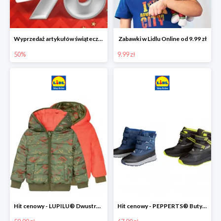
Wyprzedaż artykułów świątecznych w Lidlu Online
Zabawki w Lidlu Online od 9.99 zł
50%
9.99 zł
Hit cenowy - LUPILU® Dwustronna kurtka dziecięca z polarem
Hit cenowy - PEPPERTS® Buty zimowe chłopięce