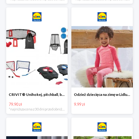
CRIVIT® Unihokej, pitchball, bean bag lub disc golf
Odzież dziecięca na zimę w Lidlu Online od 9,99 zł
79.90 zł
9.99 zł
*najniższa cena z 30 dni przed obniżką