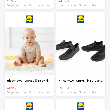
19.98 zł
24.99 zł
*najniższa cena z 30 dni przed obniżką
*najniższa cena z 30 dni przed obniżką
Hit cenowy - LUPILU® Body niemowlęce z biobawełny, z krótkim rękawem, 5 sztuk
Hit cenowy - CRIVIT® Buty sportowe chłopięce WellWalk, 1 para
44.95 zł
59.90 zł
*najniższa cena z 30 dni przed obniżką
*najniższa cena z 30 dni przed obniżką