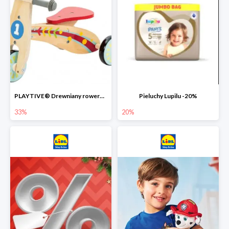
PLAYTIVE® Drewniany rowerek biegowy -33%
Pieluchy Lupilu -20%
33%
20%